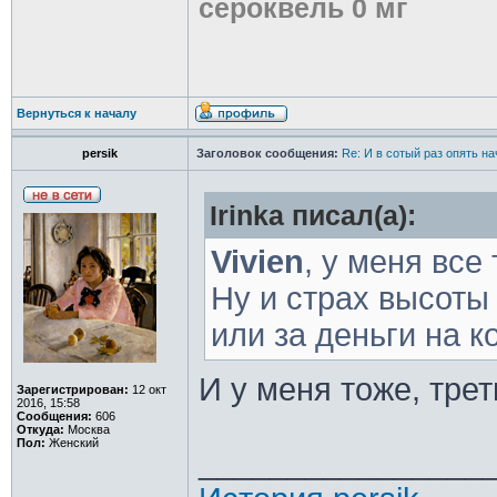
сероквель 0 мг
Вернуться к началу
persik
Заголовок сообщения:
Re: И в сотый раз опять на
Irinka писал(а):
Vivien
, у меня все
Ну и страх высоты 
или за деньги на к
И у меня тоже, трет
Зарегистрирован:
12 окт
2016, 15:58
Сообщения:
606
Откуда:
Москва
Пол:
Женский
________________