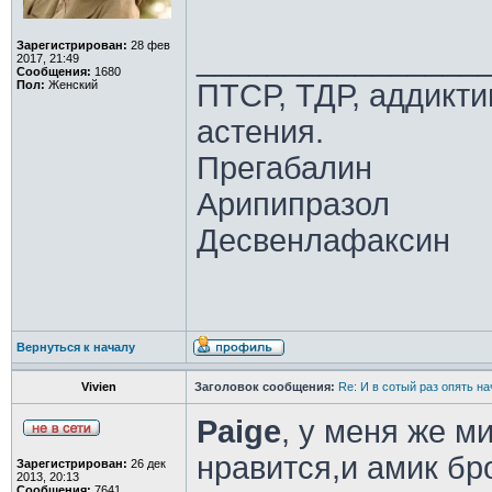
Зарегистрирован:
28 фев
________________
2017, 21:49
Сообщения:
1680
Пол:
Женский
ПТСР, ТДР, аддикти
астения.
Прегабалин
Арипипразол
Десвенлафаксин
Вернуться к началу
Vivien
Заголовок сообщения:
Re: И в сотый раз опять на
Paige
, у меня же м
нравится,и амик бр
Зарегистрирован:
26 дек
2013, 20:13
Сообщения:
7641