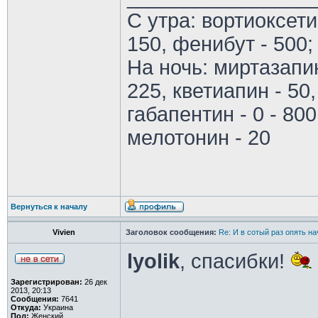
С утра: вортиоксети
150, фенибут - 500;
На ночь: миртазапин
225, кветиапин - 50,
габапентин - 0 - 800
мелотонин - 20
Вернуться к началу
Vivien
Заголовок сообщения:
Re: И в сотый раз опять на
lyolik
, спасибки!
Зарегистрирован:
26 дек
2013, 20:13
Сообщения:
7641
Откуда:
Украина
Пол:
Женский