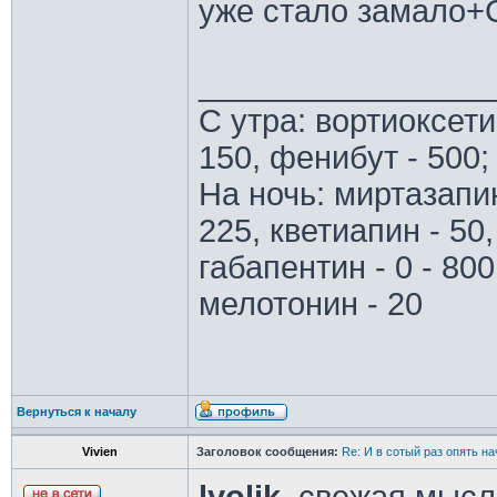
уже стало замало+
________________
С утра: вортиоксети
150, фенибут - 500;
На ночь: миртазапин
225, кветиапин - 50,
габапентин - 0 - 800
мелотонин - 20
Вернуться к началу
Vivien
Заголовок сообщения:
Re: И в сотый раз опять на