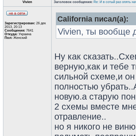
Vivien
Заголовок сообщения:
Re: И в сотый раз опять на
California писал(а):
Зарегистрирован:
26 дек
2013, 20:13
Vivien, ты вообще
Сообщения:
7641
Откуда:
Украина
Пол:
Женский
Ну как сказать..Сх
верную,как и тебе т
сильной схеме,и он
полностью убрать..
новую.а старую пон
2 схемы вместе мн
отравление..
но я никого не вин