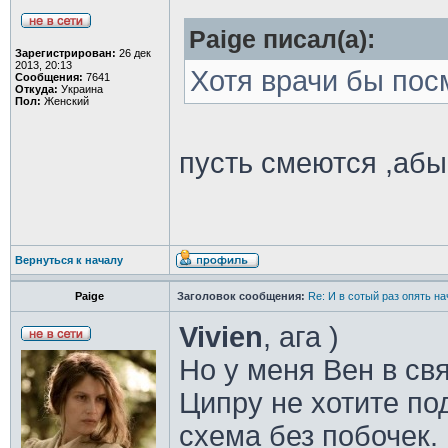
Paige писал(а):
Зарегистрирован:
26 дек
2013, 20:13
Хотя врачи бы пос
Сообщения:
7641
Откуда:
Украина
Пол:
Женский
пусть смеются ,аб
Вернуться к началу
Paige
Заголовок сообщения:
Re: И в сотый раз опять на
Vivien
, ага )
Но у меня Вен в свя
Ципру не хотите по
схема без побочек.