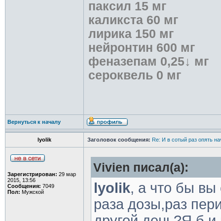
паксил 15 мг
каликста 60 мг
лирика 150 мг
нейронтин 600 мг
феназепам 0,25↓ мг
сероквель 0 мг
Вернуться к началу
lyolik
Заголовок сообщения:
Re: И в сотый раз опять на
Vivien писал(а):
Зарегистрирован:
29 мар
2015, 13:56
lyolik
, а что бы в
Сообщения:
7049
Пол:
Мужской
раза дозы,раз пер
другой день?Я б и