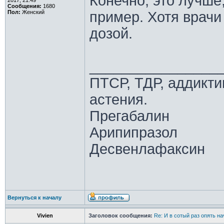
Конечно, это лучше,
2017, 21:49
Сообщения:
1680
Пол:
Женский
пример. Хотя врачи
дозой.
________________
ПТСР, ТДР, аддикти
астения.
Прегабалин
Арипипразол
Десвенлафаксин
Вернуться к началу
Vivien
Заголовок сообщения:
Re: И в сотый раз опять на