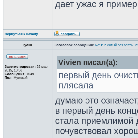
дает ужас я пример
Вернуться к началу
lyolik
Заголовок сообщения:
Re: И в сотый раз опять на
Vivien писал(а):
Зарегистрирован:
29 мар
2015, 13:56
первый день очист
Сообщения:
7049
Пол:
Мужской
плясала
думаю это означает
в первый день конц
стала приемлимой д
почувствовал хоро