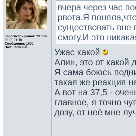
вчера через час п
рвота.Я поняла,чт
существовать вне 
смогу.И это никака
Зарегистрирован:
28 фев
2017, 21:49
Сообщения:
1680
Пол:
Женский
Ужас какой
Алин, это от какой
Я сама боюсь подни
такая же реакция на
А вот на 37,5 - оче
главное, я точно ч
дозу, от неё мне лу
________________