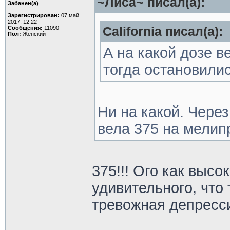
~Лиса~ писал(а):
Забанен(а)
Зарегистрирован:
07 май
2017, 12:22
Сообщения:
11090
California писал(а):
Пол:
Женский
А на какой дозе в
тогда остановили
Ни на какой. Чере
вела 375 на мели
375!!! Ого как высо
удивительного, что 
тревожная депресс