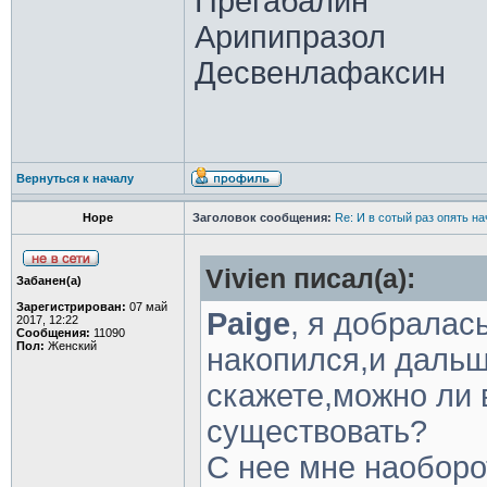
Прегабалин
Арипипразол
Десвенлафаксин
Вернуться к началу
Hope
Заголовок сообщения:
Re: И в сотый раз опять на
Vivien писал(а):
Забанен(а)
Зарегистрирован:
07 май
Paige
, я добралась
2017, 12:22
Сообщения:
11090
Пол:
Женский
накопился,и дальш
скажете,можно ли в
существовать?
С нее мне наоборо