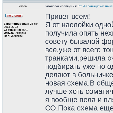
Vivien
Заголовок сообщения:
Re: И в сотый раз опять на
Привет всем!
Я от наслойки одно
Зарегистрирован:
26 дек
2013, 20:13
Сообщения:
7641
получила опять нех
Откуда:
Украина
Пол:
Женский
совету бывалой фо
все,уже от всего т
транками,решила оч
подбирать уже по о
делают в больничке
новая схема.В общ
лучше хоть соматич
я вообще пела и п
СО.Пока схема еще