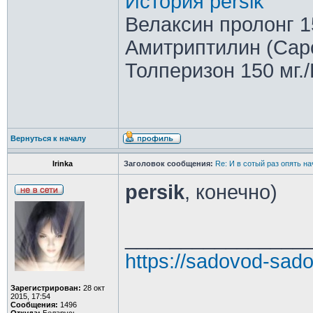
История persik
Велаксин пролонг 15
Амитриптилин (Саро
Толперизон 150 мг./
Вернуться к началу
Irinka
Заголовок сообщения:
Re: И в сотый раз опять на
persik
, конечно)
________________
https://sadovod-sado
Зарегистрирован:
28 окт
2015, 17:54
Сообщения:
1496