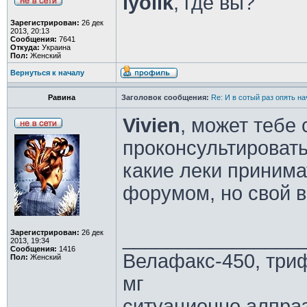
lyolik
, где вы?
Зарегистрирован:
26 дек
2013, 20:13
Сообщения:
7641
Откуда:
Украина
Пол:
Женский
Вернуться к началу
Равина
Заголовок сообщения:
Re: И в сотый раз опять на
Vivien
, может тебе
проконсультировать
какие леки принима
форумом, но свой в
________________
Зарегистрирован:
26 дек
2013, 19:34
Сообщения:
1416
Велафакс-450, триф
Пол:
Женский
мг
ситуационно алпраз