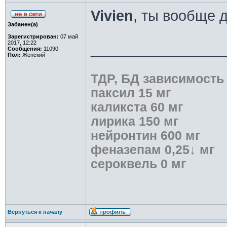
Vivien
, ты вообще 
Забанен(а)
Зарегистрирован:
07 май
2017, 12:22
________________
Сообщения:
11090
Пол:
Женский
ТДР, БД зависимость
паксил 15 мг
каликста 60 мг
лирика 150 мг
нейронтин 600 мг
феназепам 0,25↓ мг
сероквель 0 мг
Вернуться к началу