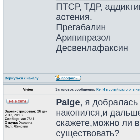
ПТСР, ТДР, аддикти
астения.
Прегабалин
Арипипразол
Десвенлафаксин
Вернуться к началу
Vivien
Заголовок сообщения:
Re: И в сотый раз опять на
Paige
, я добралась 
накопился,и дальше
Зарегистрирован:
26 дек
2013, 20:13
Сообщения:
7641
скажете,можно ли в
Откуда:
Украина
Пол:
Женский
существовать?