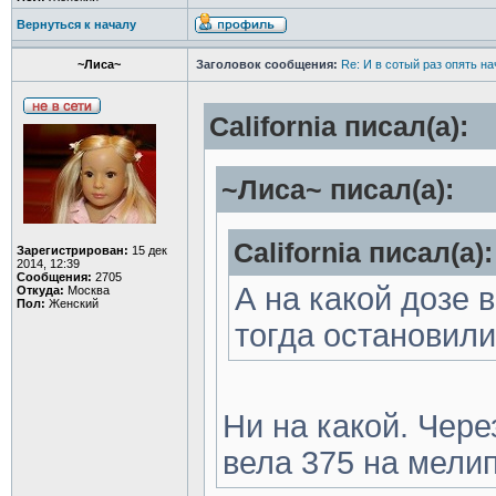
Вернуться к началу
~Лиса~
Заголовок сообщения:
Re: И в сотый раз опять на
California писал(а):
~Лиса~ писал(а):
California писал(а):
Зарегистрирован:
15 дек
2014, 12:39
Сообщения:
2705
А на какой дозе 
Откуда:
Москва
Пол:
Женский
тогда остановил
Ни на какой. Чере
вела 375 на мели