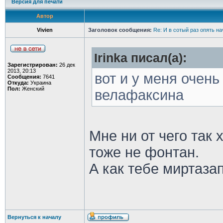
Версия для печати
Автор
Vivien
Заголовок сообщения:
Re: И в сотый раз опять на
Irinka писал(а):
Зарегистрирован:
26 дек
2013, 20:13
вот и у меня очень
Сообщения:
7641
Откуда:
Украина
Пол:
Женский
велафаксина
Мне ни от чего так
тоже не фонтан.
А как тебе миртаза
Вернуться к началу