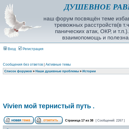
ДУШЕВНОЕ РАВ
наш форум посвящён теме избав
тревожных расстройств(в т.ч
панических атак, ОКР, и т.п.
взаимопомощь и полезна
Вход
Регистрация
Сообщения без ответов
|
Активные темы
Список форумов
»
Наши душевные проблемы
»
Истории
Vivien мой тернистый путь .
Страница
17
из
38
[ Сообщений: 2267 ]