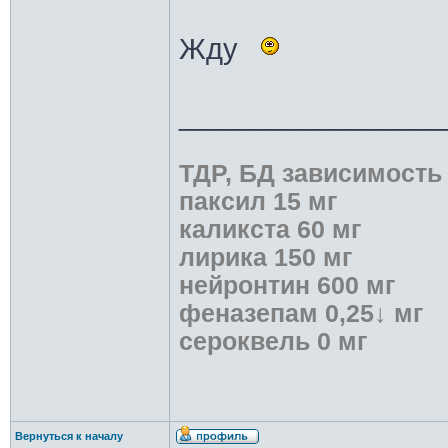
Жду
________________
ТДР, БД зависимость
паксил 15 мг
каликста 60 мг
лирика 150 мг
нейронтин 600 мг
феназепам 0,25↓ мг
сероквель 0 мг
Вернуться к началу