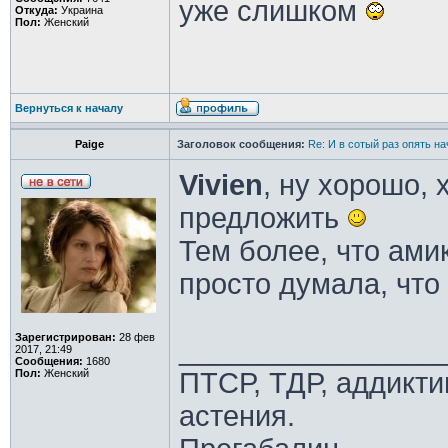
уже слишком
Откуда:
Украина
Пол:
Женский
Вернуться к началу
Paige
Заголовок сообщения:
Re: И в сотый раз опять на
Vivien
, ну хорошо,
предложить
Тем более, что ами
просто думала, что
Зарегистрирован:
28 фев
________________
2017, 21:49
Сообщения:
1680
Пол:
Женский
ПТСР, ТДР, аддикти
астения.