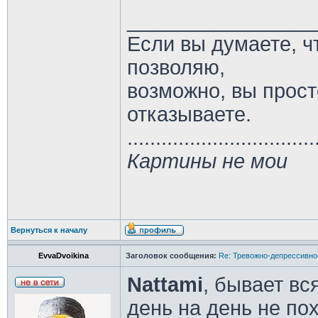
________________
Если вы думаете, ч
позволяю,
возможно, вы прост
отказываете.
.................................
Картины не мои
Вернуться к началу
EvvaDvoikina
Заголовок сообщения:
Re: Тревожно-депрессивное
Nattami
, бывает вс
день на день не по