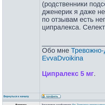
(родственники подс
дженерик я даже не
по отзывам есть н
ципралекса. Селектр
________________
Обо мне
Тревожно-
EvvaDvoikina
Ципралекс 5 мг
.
Вернуться к началу
Варвара
Заголовок сообщения:
Re: Тревожно-депрессивное