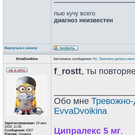
пью кучу всего
диагноз неизвестен
Вернуться к началу
EvvaDvoikina
Заголовок сообщения:
Re: Тревожно-депрессивное
f_rostt
, ты повторя
________________
Обо мне
Тревожно-
EvvaDvoikina
Зарегистрирован:
24 июн
2018, 11:06
Ципралекс 5 мг
.
Сообщения:
6307
Откуда:
Украина