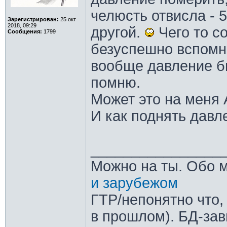
челюсть отвисла - 5
Зарегистрирован:
25 окт
2018, 09:29
другой.
Чего то с
Сообщения:
1799
безуспешно вспомни
вообще давление бы
помню.
Может это на меня 
И как поднять давл
________________
Можно на ты. Обо 
и зарубежом
ГТР/непонятно что,
в прошлом). БД-зав