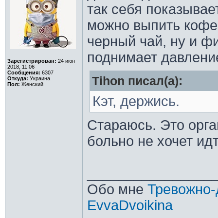
так себя показывае
можно выпить кофей
черный чай, ну и ф
поднимает давлени
Зарегистрирован:
24 июн
2018, 11:06
Сообщения:
6307
Tihon писал(а):
Откуда:
Украина
Пол:
Женский
Кэт, держись.
Стараюсь. Это орга
больно не хочет идт
________________
Обо мне
Тревожно-
EvvaDvoikina