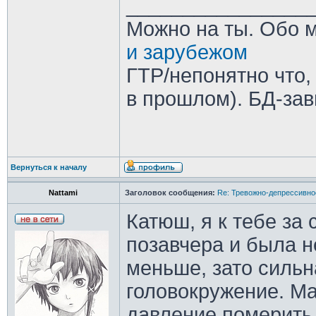
________________
Можно на ты. Обо 
и зарубежом
ГТР/непонятно что,
в прошлом). БД-зав
Вернуться к началу
Nattami
Заголовок сообщения:
Re: Тревожно-депрессивное
Катюш, я к тебе за
позавчера и была н
меньше, зато сильн
головокружение. Ма
давление померить,