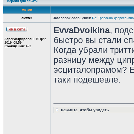
Версия для печати
Автор
alexter
Заголовок сообщения:
Re: Тревожно-депрессивное
EvvaDvoikina
, под
быстро вы стали сп
Зарегистрирован:
10 фев
2019, 09:59
Сообщения:
423
Когда убрали тритт
разницу между цип
эсциталопрамом? Е
таки подешевле.
________________
нажмите, чтобы увидеть