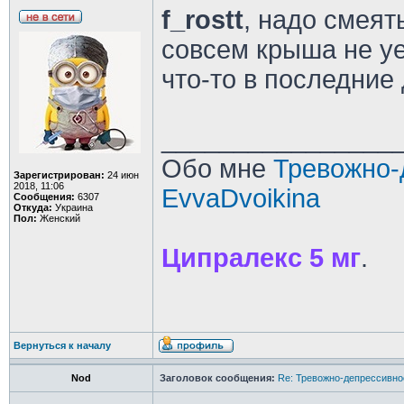
f_rostt
, надо смеят
совсем крыша не у
что-то в последние 
________________
Обо мне
Тревожно-
Зарегистрирован:
24 июн
2018, 11:06
EvvaDvoikina
Сообщения:
6307
Откуда:
Украина
Пол:
Женский
Ципралекс 5 мг
.
Вернуться к началу
Nod
Заголовок сообщения:
Re: Тревожно-депрессивное