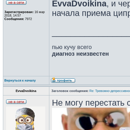
EvvaDvoikina
, и ч
начала приема цип
Зарегистрирован:
16 мар
2018, 14:57
Сообщения:
7972
________________
пью кучу всего
диагноз неизвестен
Вернуться к началу
EvvaDvoikina
Заголовок сообщения:
Re: Тревожно-депрессивное
Не могу перестать 