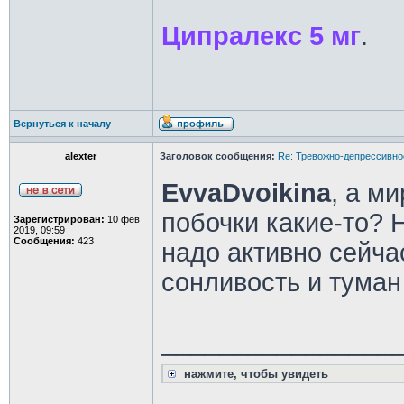
Ципралекс 5 мг
.
Вернуться к началу
alexter
Заголовок сообщения:
Re: Тревожно-депрессивное
EvvaDvoikina
, а м
побочки какие-то? 
Зарегистрирован:
10 фев
2019, 09:59
Сообщения:
423
надо активно сейчас
сонливость и туман
________________
нажмите, чтобы увидеть