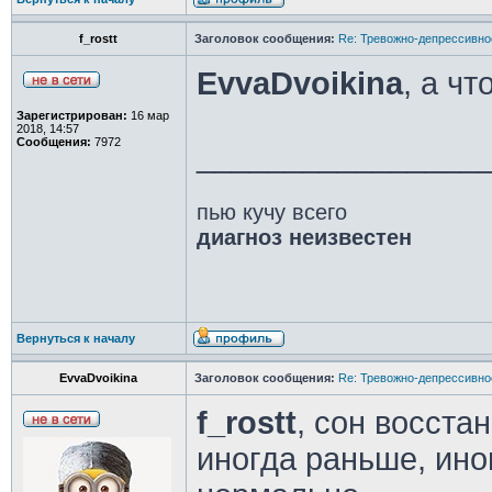
f_rostt
Заголовок сообщения:
Re: Тревожно-депрессивное
EvvaDvoikina
, а чт
Зарегистрирован:
16 мар
2018, 14:57
Сообщения:
7972
________________
пью кучу всего
диагноз неизвестен
Вернуться к началу
EvvaDvoikina
Заголовок сообщения:
Re: Тревожно-депрессивное
f_rostt
, сон восст
иногда раньше, ино