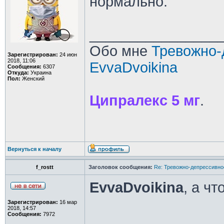
нормально.
________________
Обо мне
Тревожно-
Зарегистрирован:
24 июн
2018, 11:06
EvvaDvoikina
Сообщения:
6307
Откуда:
Украина
Пол:
Женский
Ципралекс 5 мг
.
Вернуться к началу
f_rostt
Заголовок сообщения:
Re: Тревожно-депрессивное
EvvaDvoikina
, а чт
Зарегистрирован:
16 мар
2018, 14:57
Сообщения:
7972
________________