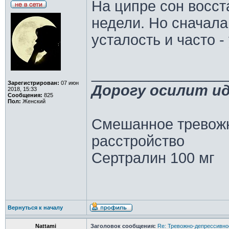
На ципре сон восст
недели. Но сначала
усталость и часто -
________________
Зарегистрирован:
07 июн
Дорогу осилит ид
2018, 15:33
Сообщения:
825
Пол:
Женский
Cмешанное тревож
расстройство
Сертралин 100 мг
Вернуться к началу
Nattami
Заголовок сообщения:
Re: Тревожно-депрессивное