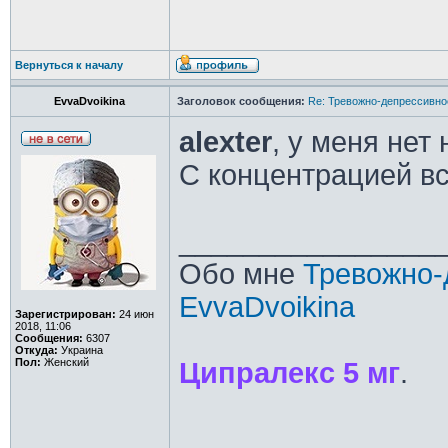
Вернуться к началу
EvvaDvoikina
Заголовок сообщения:
Re: Тревожно-депрессивное
alexter
, у меня нет
С концентрацией вс
________________
Обо мне
Тревожно-
EvvaDvoikina
Зарегистрирован:
24 июн
2018, 11:06
Сообщения:
6307
Откуда:
Украина
Пол:
Женский
Ципралекс 5 мг
.