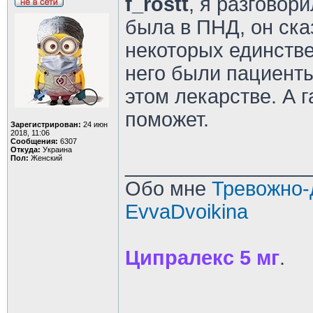
f_rostt
, я разговор
была в ПНД, он ска
некоторых единстве
него были пациенты
этом лекарстве. А г
поможет.
Зарегистрирован:
24 июн
2018, 11:06
Сообщения:
6307
Откуда:
Украина
Пол:
Женский
________________
Обо мне
Тревожно-
EvvaDvoikina
Ципралекс 5 мг
.