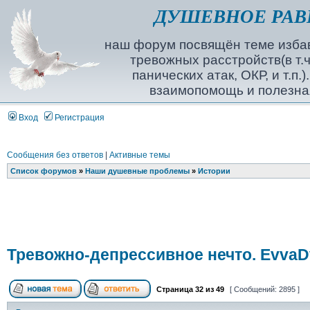
ДУШЕВНОЕ РАВ
наш форум посвящён теме избав
тревожных расстройств(в т.ч
панических атак, ОКР, и т.п.
взаимопомощь и полезна
Вход
Регистрация
Сообщения без ответов
|
Активные темы
Список форумов
»
Наши душевные проблемы
»
Истории
Тревожно-депрессивное нечто. EvvaD
Страница
32
из
49
[ Сообщений: 2895 ]