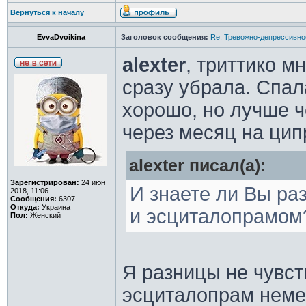
Вернуться к началу
EvvaDvoikina
Заголовок сообщения:
Re: Тревожно-депрессивное
alexter
, триттико м
сразу убрала. Спала
хорошо, но лучше ч
через месяц на цип
alexter писал(а):
Зарегистрирован:
24 июн
И знаете ли Вы ра
2018, 11:06
Сообщения:
6307
Откуда:
Украина
и эсциталопрамом
Пол:
Женский
Я разницы не чувст
эсциталопрам неме