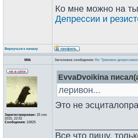
Ко мне можно на ты
Депрессии и резист
Вернуться к началу
Milk
Заголовок сообщения:
Re: Тревожно-депрессивное
EvvaDvoikina писал(а
леривон...
Это не эсциталопра
Зарегистрирован:
25 сен
2015, 22:52
Сообщения:
10825
________________
Все что пишу, толь