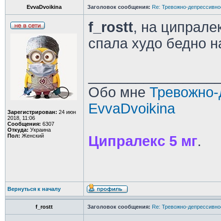
EvvaDvoikina
Заголовок сообщения:
Re: Тревожно-депрессивное
f_rostt
, на ципрале
спала худо бедно на
________________
Обо мне
Тревожно-
EvvaDvoikina
Зарегистрирован:
24 июн
2018, 11:06
Сообщения:
6307
Откуда:
Украина
Пол:
Женский
Ципралекс 5 мг
.
Вернуться к началу
f_rostt
Заголовок сообщения:
Re: Тревожно-депрессивное