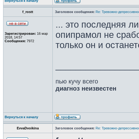
Вернуться к началу
f_rostt
Заголовок сообщения:
Re: Тревожно-депрессивное
... это последняя л
опипрамол не срабо
Зарегистрирован:
16 мар
2018, 14:57
Сообщения:
7972
только он и останет
________________
пью кучу всего
диагноз неизвестен
Вернуться к началу
EvvaDvoikina
Заголовок сообщения:
Re: Тревожно-депрессивное