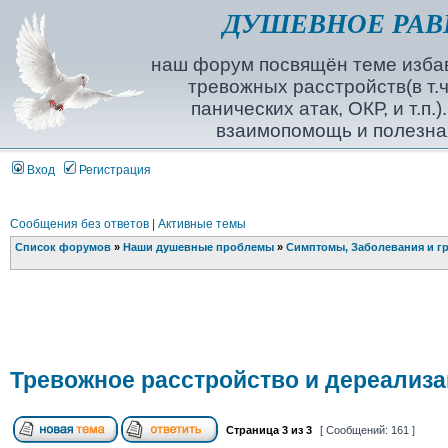
ДУШЕВНОЕ РАВ
наш форум посвящён теме избав
тревожных расстройств(в т.ч
панических атак, ОКР, и т.п.
взаимопомощь и полезна
Вход
Регистрация
Сообщения без ответов
|
Активные темы
Список форумов
»
Наши душевные проблемы
»
Симптомы, Заболевания и г
Тревожное расстройство и дереализац
Страница
3
из
3
[ Сообщений: 161 ]