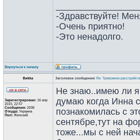
________________
-Здравствуйте! Мен
-Очень приятно!
-Это ненадолго.
Вернуться к началу
Виkka
Заголовок сообщения:
Re: Тревожное расстройств
Не знаю..имею ли я 
думаю когда Инна с
Зарегистрирован:
16 апр
2015, 22:57
Сообщения:
2038
познакомилась с э
Откуда:
Украина
Пол:
Женский
сентябре,тут на фо
тоже...мы с ней на