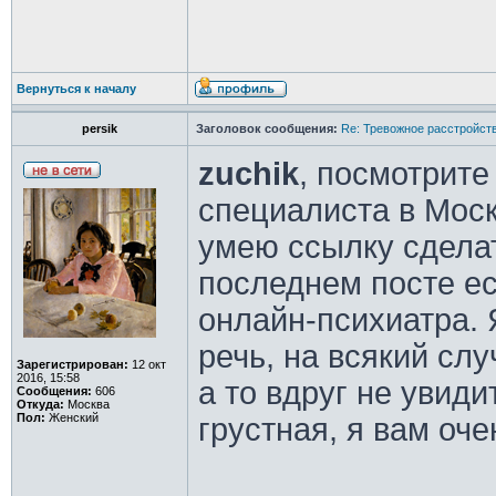
Вернуться к началу
persik
Заголовок сообщения:
Re: Тревожное расстройств
zuchik
, посмотрите
специалиста в Москв
умею ссылку сделат
последнем посте е
онлайн-психиатра. 
речь, на всякий сл
Зарегистрирован:
12 окт
2016, 15:58
а то вдруг не увиди
Сообщения:
606
Откуда:
Москва
Пол:
Женский
грустная, я вам оч