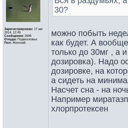
Вся в раздумьях, 
30?
Зарегистрирован:
17 авг
можно побыть недел
2014, 12:49
Сообщения:
2696
Откуда:
Подмосковье
как будет. А вообщ
Пол:
Женский
только до 30мг , а 
дозировка). Надо о
дозировке, на кото
а сидеть на минима
Насчет сна - на ноч
Например миратазпи
хлорпротексен
________________