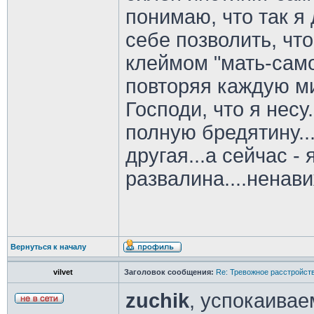
понимаю, что так я 
себе позволить, чт
клеймом "мать-самоу
повторяя каждую ми
Господи, что я несу
полную бредятину...
другая...а сейчас 
развалина....ненав
Вернуться к началу
vilvet
Заголовок сообщения:
Re: Тревожное расстройств
zuchik
, успокаивае