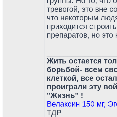
группы. Но то, что 
тревогой, это вне с
что некоторым людя
приходится строить
препаратов, но это
________________
Жить остается тол
борьбой- всем св
клеткой, все оста
проиграли эту во
"Жизнь" !
Велаксин 150 мг, Эг
ТДР