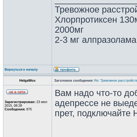
Тревожное расстрой
Хлорпротиксен 130
2000мг
2-3 мг алпразолама
Вернуться к началу
HelgaWos
Заголовок сообщения:
Re: Тревожное расстройств
Вам надо что-то до
адепрессе не выеде
Зарегистрирован:
23 июл
2015, 08:28
Сообщения:
875
прет, подключайте Н