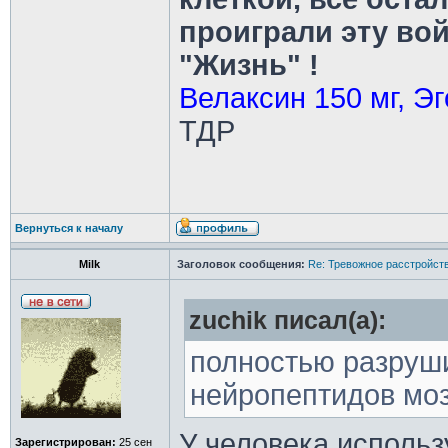
проиграли эту во
"Жизнь" !
Велаксин 150 мг, Эг
ТДР
Вернуться к началу
Milk
Заголовок сообщения:
Re: Тревожное расстройств
zuchik писал(а):
полностью разруш
нейропептидов моз
У человека использ
Зарегистрирован:
25 сен