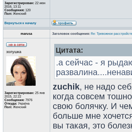
Зарегистрирован:
22 июн
2016, 13:11
Сообщения:
120
Пол:
Женский
Вернуться к началу
marusa
Заголовок сообщения:
Re: Тревожное расстройств
Цитата:
золушка
.а сейчас - я рыд
развалина....ненав
zuchik
, не надо се
Зарегистрирован:
25 янв
когда совсем тошно
2015, 22:22
Сообщения:
7976
свою болячку. И че
Откуда:
Україна
Пол:
Женский
больше мне хочется
вы такая, это боле