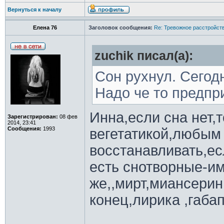
Вернуться к началу
Елена 76
Заголовок сообщения:
Re: Тревожное расстройств
zuchik писал(а):
Сон рухнул. Сегод
Надо че то предпр
Инна,если сна нет,т
Зарегистрирован:
08 фев
2014, 23:41
Сообщения:
1993
вегетатикой,любым
восстанавливать,ес
есть снотворные-им
же,,мирт,миансерин
конец,лирика ,габа