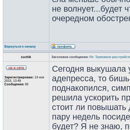
не волнует...будет 
очередном обострен
Вернуться к началу
zuchik
Заголовок сообщения:
Re: Тревожное расстройств
Сегодня выкушала 
адепресса, то бишь
Зарегистрирован:
14 ноя
2015, 13:49
Сообщения:
65
поднакопился, симп
решила ускорить пр
стоит ли повышать 
пару недель посиде
будет? Я не знаю, 