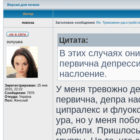
Версия для печати
Автор
marusa
Заголовок сообщения:
Re: Тревожное расстройств
Цитата:
золушка
В этих случаях он
первична депрессия
наслоение.
Зарегистрирован:
25 янв
У меня тревожно де
2015, 22:22
Сообщения:
7976
первична, депра н
Откуда:
Україна
Пол:
Женский
ципралекс и флуокс
ура, но у меня поб
долбили. Пришлось 