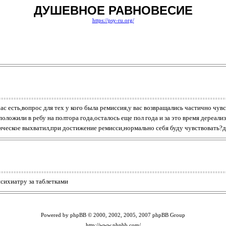
ДУШЕВНОЕ РАВНОВЕСИЕ
https://psy-ru.org/
с есть,вопрос для тех у кого была ремиссия,у вас возвращались частично чув
ложили в ребу на полтора года,осталось еще пол года и за это время дереали
ническое выхватил,при достижение ремисси,нормально себя буду чувствовать?д
психиатру за таблетками
Powered by phpBB © 2000, 2002, 2005, 2007 phpBB Group
http://www.phpbb.com/