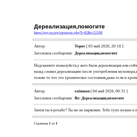
Дереализация,помогите
https://psy-ru.org/viewtopic.php?f=42&t=12106
Автор:
Topor
[ 03 май 2026, 20:10 ]
Заголовок сообщения:
Дереализация,помогите
Подскажите пожалуйста,у кого была дереализация или сейча
назад словил дереализацию после употребления мухомора,по
голове то что это хроническое состояния,даже если и хро
Автор:
rainman
[ 04 май 2026, 00:31 ]
Заголовок сообщения:
Re: Дереализация,помогите
Зачем ты в рехабе? Ты же не наркоман. Тебе тупо нужно к 
Страница
1
из
1