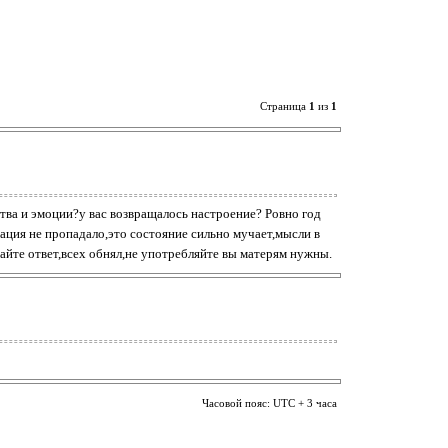
Страница
1
из
1
ства и эмоции?у вас возвращалось настроение? Ровно год
зация не пропадало,это состояние сильно мучает,мысли в
айте ответ,всех обнял,не употребляйте вы матерям нужны.
Часовой пояс: UTC + 3 часа