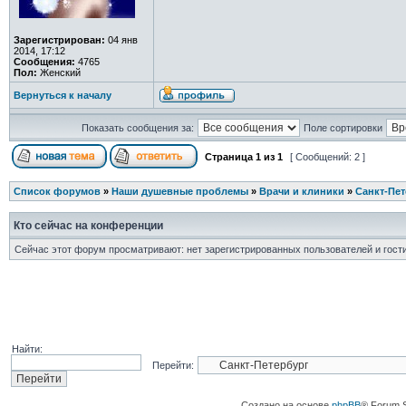
Зарегистрирован:
04 янв
2014, 17:12
Сообщения:
4765
Пол:
Женский
Вернуться к началу
Показать сообщения за:
Поле сортировки
Страница
1
из
1
[ Сообщений: 2 ]
Список форумов
»
Наши душевные проблемы
»
Врачи и клиники
»
Санкт-Пет
Кто сейчас на конференции
Сейчас этот форум просматривают: нет зарегистрированных пользователей и гости
Найти:
Перейти:
Создано на основе
phpBB
® Forum 