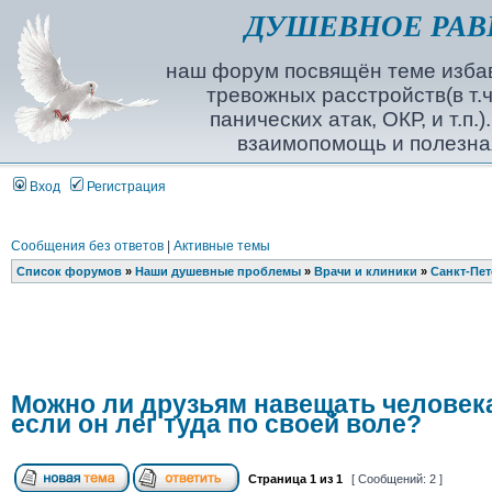
ДУШЕВНОЕ РАВ
наш форум посвящён теме избав
тревожных расстройств(в т.ч
панических атак, ОКР, и т.п.
взаимопомощь и полезна
Вход
Регистрация
Сообщения без ответов
|
Активные темы
Список форумов
»
Наши душевные проблемы
»
Врачи и клиники
»
Санкт-Пет
Можно ли друзьям навещать человека
если он лег туда по своей воле?
Страница
1
из
1
[ Сообщений: 2 ]