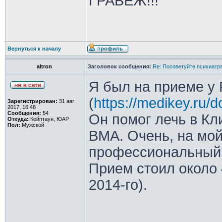
ГРАБЁЖ!!!
Вернуться к началу
altron
Заголовок сообщения:
Re: Посоветуйте психиатра
Я был на приеме у
(
https://medikey.ru/d
Зарегистрирован:
31 авг
2017, 16:48
Сообщения:
54
Он помог лечь в К
Откуда:
Кейптаун, ЮАР
Пол:
Мужской
ВМА. Очень, на мой
профессиональный 
Прием стоил около 
2014-го).