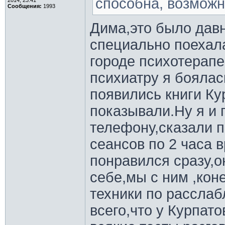
способна, возможн
2014, 23:41
Сообщения:
1993
Дима,это было давн
специально поехала
городе психотерапев
психиатру я боялас
появились книги Кур
показывали.Ну я и 
телефону,сказали п
сеансов по 2 часа 
понравился сразу,о
себе,мы с ним ,кон
техники по рассла
всего,что у Курпат