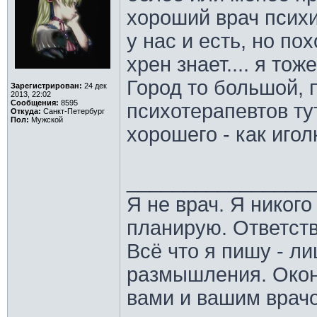
хороший врач психи
у нас и есть, но по
хрен знает.... я то
Город то большой, 
Зарегистрирован:
24 дек
2013, 22:02
Сообщения:
8595
психотерапевтов ту
Откуда:
Санкт-Петербург
Пол:
Мужской
хорошего - как игол
________________
Я не врач. Я никого
планирую. Ответств
Всё что я пишу - 
размышления. Окон
вами и вашим врач