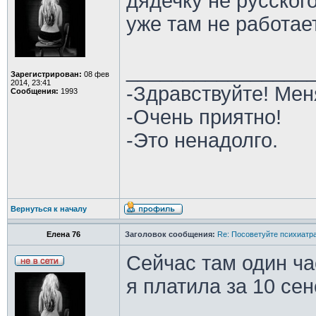
дядечку не русского
уже там не работает
________________
Зарегистрирован:
08 фев
2014, 23:41
-Здравствуйте! Мен
Сообщения:
1993
-Очень приятно!
-Это ненадолго.
Вернуться к началу
Елена 76
Заголовок сообщения:
Re: Посоветуйте психиатра
Сейчас там один ча
я платила за 10 сен