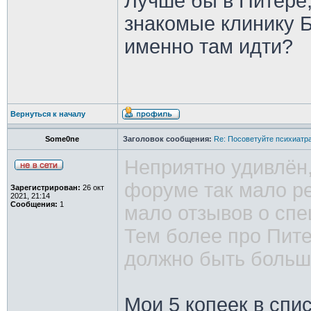
Лучше бы в Питере,
знакомые клинику Б
именно там идти?
Вернуться к началу
Some0ne
Заголовок сообщения:
Re: Посоветуйте психиатра
Неприятно удивлён
форуме так мало ре
Зарегистрирован:
26 окт
2021, 21:14
Сообщения:
1
мало отзывов о спе
Тем более про Пит
должно быть больш
Мои 5 копеек в спи