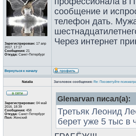
профессионала в П
сообщение и испро
телефон дать. Мужа
шестнадцатилетнег
Через интернет при
Зарегистрирован:
17 апр
2017, 17:17
Сообщения:
21
Откуда:
Санкт-Петербург
Вернуться к началу
Natalia
Заголовок сообщения:
Re: Посоветуйте психиатра
Glenarvan писал(а):
Зарегистрирован:
04 май
2016, 18:39
Третьяк Леонид Ле
Сообщения:
458
Откуда:
Санкт-Петербург
Пол:
Женский
берет уже 5 тыс в 