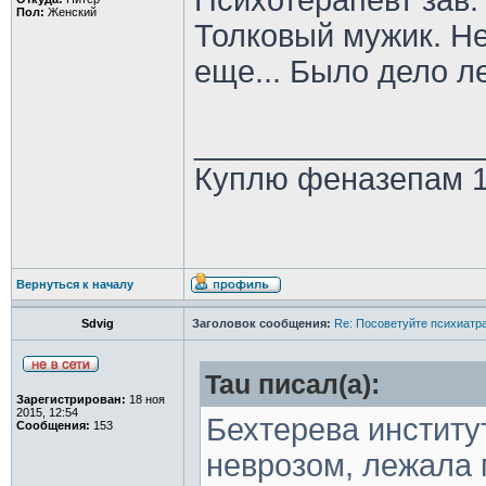
Психотерапевт зав
Пол:
Женский
Толковый мужик. Не
еще... Было дело ле
________________
Куплю феназепам 1м
Вернуться к началу
Sdvig
Заголовок сообщения:
Re: Посоветуйте психиатра
Tau писал(а):
Зарегистрирован:
18 ноя
2015, 12:54
Бехтерева институ
Сообщения:
153
неврозом, лежала м