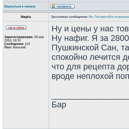
Вернуться к началу
Magha
Заголовок сообщения:
Re: Посоветуйте психиатра
Ну и цены у нас то
Ну нафиг. Я за 2800
Зарегистрирован:
28 апр
2018, 18:32
Сообщения:
123
Пушкинской Сан, та
Пол:
Женский
спокойно лечится д
что для рецепта до
вроде неплохой поп
________________
Бар