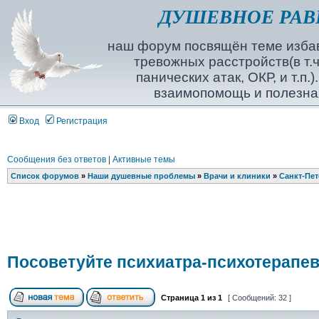
ДУШЕВНОЕ РАВ
наш форум посвящён теме избав
тревожных расстройств(в т.ч
панических атак, ОКР, и т.п.
взаимопомощь и полезна
Вход
Регистрация
Сообщения без ответов
|
Активные темы
Список форумов
»
Наши душевные проблемы
»
Врачи и клиники
»
Санкт-Пет
Посоветуйте психиатра-психотерапев
Страница
1
из
1
[ Сообщений: 32 ]