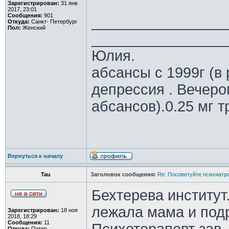
Зарегистрирован:
31 янв
2017, 23:01
Сообщения:
901
________________
Откуда:
Санкт- Петербург
Пол:
Женский
________________
Юлия.
абсансы с 1999г (в
депрессия . Вечером
абсансов).0.25 мг т
Вернуться к началу
Tau
Заголовок сообщения:
Re: Посоветуйте психиатра
Бехтерева институт
лежала мама и подру
Зарегистрирован:
18 ноя
2018, 18:29
Сообщения:
11
Откуда:
Питер