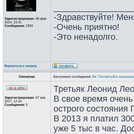
________________
-Здравствуйте! Мен
Зарегистрирован:
08 фев
2014, 23:41
-Очень приятно!
Сообщения:
1993
-Это ненадолго.
Вернуться к началу
Glenarvan
Заголовок сообщения:
Re: Посоветуйте психиатра
Третьяк Леонид Лео
В свое время очень
Зарегистрирован:
07 апр
2017, 12:24
Сообщения:
5
острого состояния П
В 2013 я платил 300
уже 5 тыс в час. Д