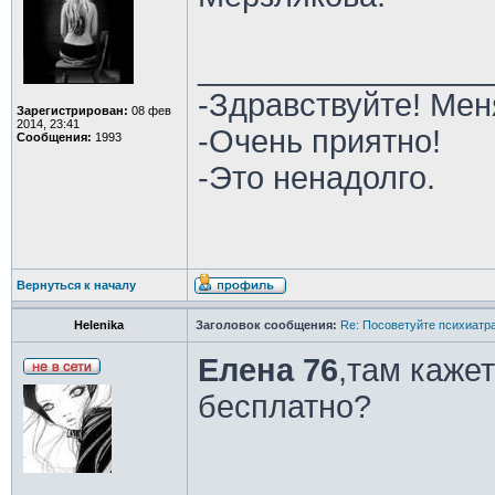
________________
-Здравствуйте! Мен
Зарегистрирован:
08 фев
2014, 23:41
-Очень приятно!
Сообщения:
1993
-Это ненадолго.
Вернуться к началу
Helenika
Заголовок сообщения:
Re: Посоветуйте психиатра
Елена 76
,там каже
бесплатно?