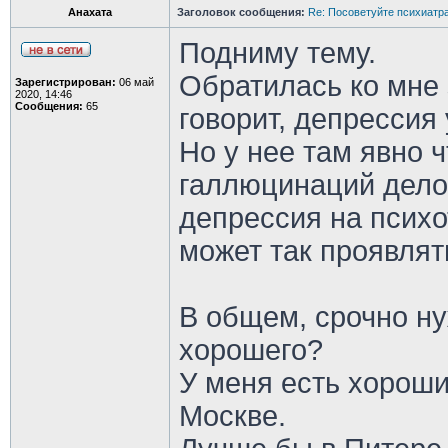
Анахата
Заголовок сообщения:
Re: Посоветуйте психиатра
Подниму тему.
Обратилась ко мне
Зарегистрирован:
06 май
2020, 14:46
Сообщения:
65
говорит, депрессия 
Но у нее там явно ч
галлюцинаций дело 
депрессия на психо
может так проявлят
В общем, срочно ну
хорошего?
У меня есть хороши
Москве.