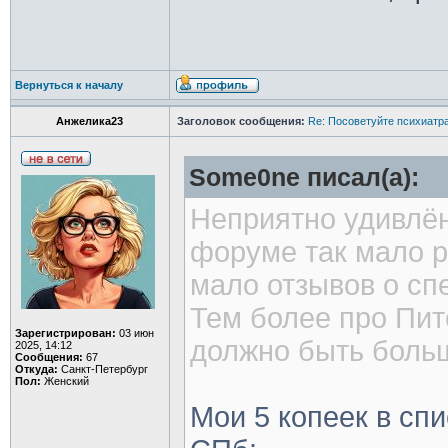
Вернуться к началу
Анжелика23
Заголовок сообщения:
Re: Посоветуйте психиатра
Some0ne писал(а):
Неприятно удивлён
форуме так мало р
мало отзывов о сп
Тем более про Пит
Зарегистрирован:
03 июн
должно быть боль
2025, 14:12
Сообщения:
67
Откуда:
Санкт-Петербург
Пол:
Женский
Мои 5 копеек в сп