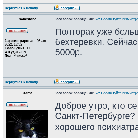
Вернуться к началу
solarstone
Заголовок сообщения:
Re: Посоветуйте психиатра
Полторак уже больш
бехтеревки. Сейчас
Зарегистрирован:
03 авг
2022, 12:32
Сообщения:
17
5000р.
Откуда:
СПБ
Пол:
Мужской
Вернуться к началу
Xoma
Заголовок сообщения:
Re: Посоветуйте психиатра
Доброе утро, кто се
Санкт-Петербурге? 
хорошего психиатр