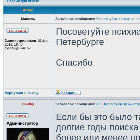
Версия для печати
Автор
Мишель
Заголовок сообщения:
Посоветуйте психиатра-пс
Посоветуйте психиа
Петербурге
Зарегистрирован:
10 фев
2016, 18:40
Сообщения:
57
Спасибо
Вернуться к началу
Dmitriy
Заголовок сообщения:
Re: Посоветуйте психиатра
Если бы это было т
Администратор
долгие годы поиска
более или менее п