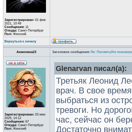
Зарегистрирован:
01 фев
2021, 10:49
Сообщения:
11
Откуда:
Санкт-Петербург
Пол:
Женский
Вернуться к началу
Анжелика23
Заголовок сообщения:
Re: Посоветуйте психиатра
Glenarvan писал(а):
Третьяк Леонид Ле
врач. В свое врем
выбраться из остр
тревоги. Но дорого
Зарегистрирован:
03 июн
час, сейчас он бер
2025, 14:12
Сообщения:
67
Откуда:
Санкт-Петербург
Достаточно внимат
Пол:
Женский