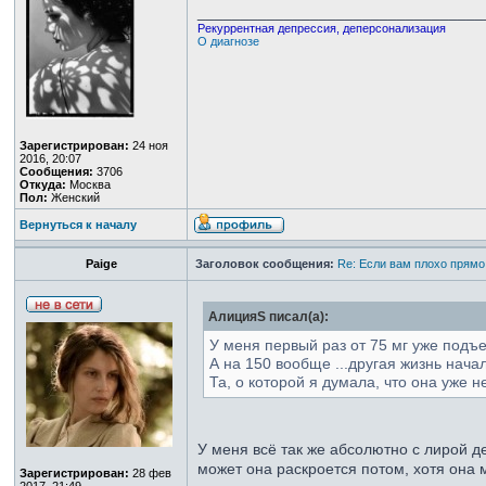
_________________________________
Рекуррентная депрессия, деперсонализация
О диагнозе
Зарегистрирован:
24 ноя
2016, 20:07
Сообщения:
3706
Откуда:
Москва
Пол:
Женский
Вернуться к началу
Paige
Заголовок сообщения:
Re: Если вам плохо прямо
АлицияS писал(а):
У меня первый раз от 75 мг уже подъе
А на 150 вообще ...другая жизнь начал
Та, о которой я думала, что она уже н
У меня всё так же абсолютно с лирой д
может она раскроется потом, хотя она 
Зарегистрирован:
28 фев