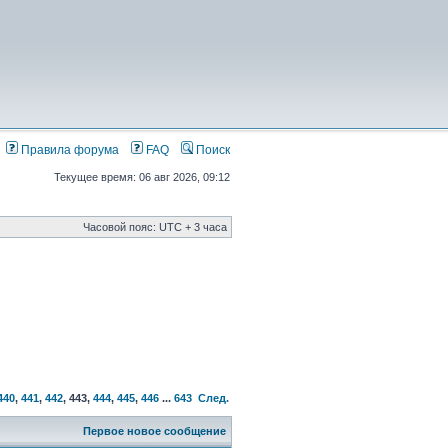
Правила форума
FAQ
Поиск
Текущее время: 06 авг 2026, 09:12
Часовой пояс: UTC + 3 часа
440
,
441
,
442
,
443
,
444
,
445
,
446
...
643
След.
Первое новое сообщение