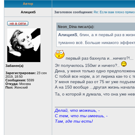
Автор
АлицияS
Заголовок сообщения:
Re: Если вам плохо прямо
Neon_Dina писал(а):
АлицияS
, блин, а я первый раз в жи
туманно всё. Больше никакого эффекта
первый раз бахнула и...ничего?!...
Эт получилось 150мг и ничего?..
Забанен(а)
Дина, у меня только одно предположени
Зарегистрирован:
23 сен
С тобой все норм, а эт лирика как-то с
2019, 18:50
Сообщения:
5599
У меня первый раз от 75 мг уже подъем 
Откуда:
Москва
А на 150 вообще ...другая жизнь началас
Пол:
Женский
Та, о которой я думала, что она уже не
_________________________________
Делай, что можешь, -
С тем, что ты имеешь, -
Там, где ты есть!