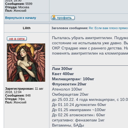
2019, 18:50
Сообщения:
5599
Откуда:
Москва
Пол:
Женский
Вернуться к началу
Lilith
Заголовок сообщения:
Re: Если вам плохо прямо
Пыталась убрать амитриптилин. Подума
состояние не испытывала уже давно. В
ОКР. Страдаю ими с раннего детства. 
поменять амитриптилин на кломипрамин
_________________________________
Лам 300мг
Квет 400мг
Милнаципран↑ 100мг
Флуоксетин 20мг
Зарегистрирован:
11 авг
Атенолол 100мг
2018, 12:04
Омберацетам 20мг
Сообщения:
848
Откуда:
Уфа
до 25.03.22. 4 года милнаципран, с 10.
Пол:
Женский
До 01.10.24 дулоксетин 60мг
До 01.25 имипрамин ~100мг
До 02.26 атомоксетин↓ 60мг
ситуативно: феназепам 1мг
Витамины, БАДы