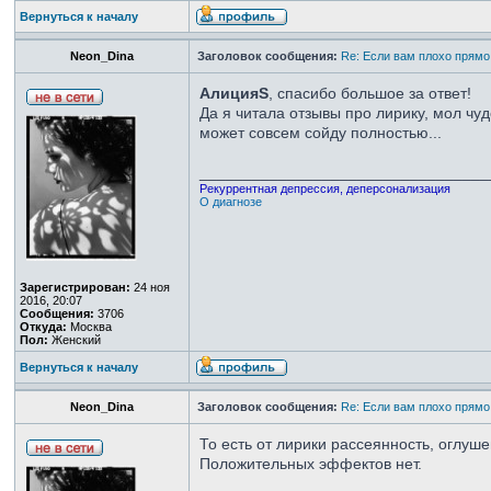
Вернуться к началу
Neon_Dina
Заголовок сообщения:
Re: Если вам плохо прямо
АлицияS
, спасибо большое за ответ!
Да я читала отзывы про лирику, мол чуд
может совсем сойду полностью...
_________________________________
Рекуррентная депрессия, деперсонализация
О диагнозе
Зарегистрирован:
24 ноя
2016, 20:07
Сообщения:
3706
Откуда:
Москва
Пол:
Женский
Вернуться к началу
Neon_Dina
Заголовок сообщения:
Re: Если вам плохо прямо
То есть от лирики рассеянность, оглуше
Положительных эффектов нет.