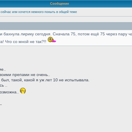
Сообщение
 сейчас или хочется немного поныть в общей теме
зни бахнула лирику сегодня. Сначала 75, потом ещё 75 через пару ча
! Что со мной не так?!!
е..
 твоими препами не очень..
был, такой, какой я уж лет 10 не испытывала.
ь ..
возможна..
_