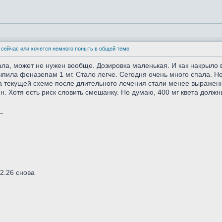
 сейчас или хочется немного поныть в общей теме
ла, может не нужен вообще. Дозировка маленькая. И как накрыло 
ыпила феназепам 1 мг. Стало легче. Сегодня очень много спала. 
На текущей схеме после длительного лечения стали менее выражен
. Хотя есть риск словить смешанку. Но думаю, 400 мг квета должн
_
02.26 снова