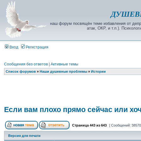
ДУШЕВ
наш форум посвящён теме избавления от депре
атак, ОКР, и т.п.). Психол
Вход
Регистрация
Сообщения без ответов
|
Активные темы
Список форумов
»
Наши душевные проблемы
»
Истории
Если вам плохо прямо сейчас или хо
Страница
443
из
643
[ Сообщений: 38570
Версия для печати