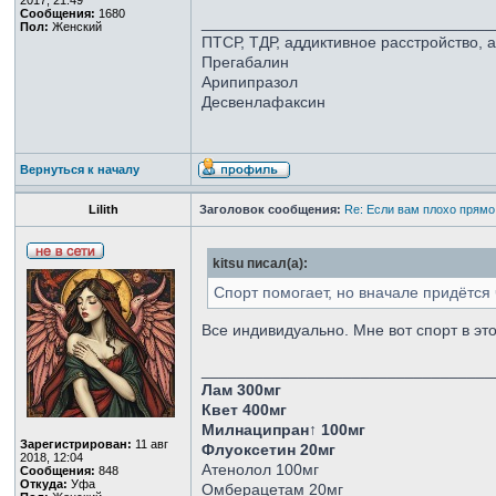
2017, 21:49
Сообщения:
1680
_________________________________
Пол:
Женский
ПТСР, ТДР, аддиктивное расстройство, 
Прегабалин
Арипипразол
Десвенлафаксин
Вернуться к началу
Lilith
Заголовок сообщения:
Re: Если вам плохо прямо
kitsu писал(а):
Спорт помогает, но вначале придётся 
Все индивидуально. Мне вот спорт в эт
_________________________________
Лам 300мг
Квет 400мг
Милнаципран↑ 100мг
Зарегистрирован:
11 авг
Флуоксетин 20мг
2018, 12:04
Атенолол 100мг
Сообщения:
848
Откуда:
Уфа
Омберацетам 20мг