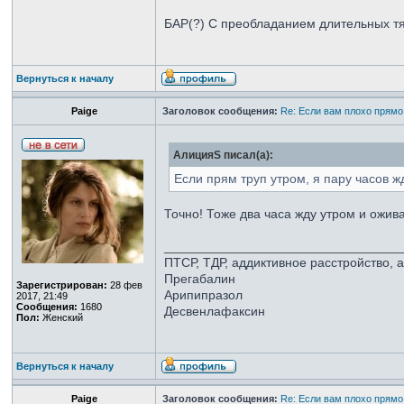
БАР(?) С преобладанием длительных тя
Вернуться к началу
Paige
Заголовок сообщения:
Re: Если вам плохо прямо
АлицияS писал(а):
Если прям труп утром, я пару часов ж
Точно! Тоже два часа жду утром и ожи
_________________________________
ПТСР, ТДР, аддиктивное расстройство, 
Прегабалин
Зарегистрирован:
28 фев
Арипипразол
2017, 21:49
Сообщения:
1680
Десвенлафаксин
Пол:
Женский
Вернуться к началу
Paige
Заголовок сообщения:
Re: Если вам плохо прямо