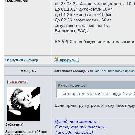
Пол:
Женский
до 25.03.22. 4 года милнаципран, с 10.
До 01.10.24 дулоксетин 60мг
До 01.25 имипрамин ~100мг
До 02.26 атомоксетин↓ 60мг
ситуативно: феназепам 1мг
Витамины, БАДы
БАР(?) С преобладанием длительных тя
Вернуться к началу
АлицияS
Заголовок сообщения:
Re: Если вам плохо прямо
Paige писал(а):
.., хотя она моментально вроде бы дей
Если прям труп утром, я пару часов жд
_________________________________
Делай, что можешь, -
Забанен(а)
С тем, что ты имеешь, -
Зарегистрирован:
23 сен
Там, где ты есть!