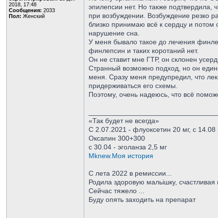
2018, 17:48
эпилепсии нет. Но также подтвердила, 
Сообщения:
2033
при возбуждении. Возбуждение резко ра
Пол:
Женский
близко принимаю всё к сердцу и потом о
нарушение сна.
У меня бывало такое до лечения финле
финлепсин и таких коротаний нет.
Он не ставит мне ГТР, он склонен усер
Странный возможно подход, но он един
меня. Сразу меня предупредил, что лек
придерживаться его схемы.
Поэтому, очень надеюсь, что всё помож
_________________________________
«Так будет не всегда»
С 2.07.2021 - флуоксетин 20 мг, с 14.08
Оксапин 300+300
с 30.04 - эголанза 2,5 мг
Mknew.Моя история
С лета 2022 в ремиссии...
Родила здоровую мальішку, счастливая м
Сейчас тяжело ...
Буду опять заходить на препарат