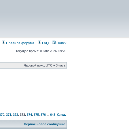
Правила форума
FAQ
Поиск
Текущее время: 09 авг 2026, 09:20
Часовой пояс: UTC + 3 часа
370
,
371
,
372
,
373
,
374
,
375
,
376
...
643
След.
Первое новое сообщение