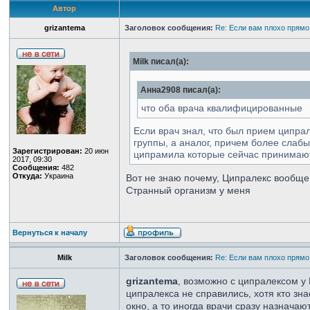
Автор
grizantema
Заголовок сообщения:
Re: Если вам плохо прямо
Milk писал(а):
Анна2908 писал(а):
что оба врача квалифицированные
Если врач знал, что был прием ципра
группы, а аналог, причем более слабы
Зарегистрирован:
20 июн
ципрамила которые сейчас принимаю
2017, 09:30
Сообщения:
482
Откуда:
Украина
Вот не знаю почему, Ципралекс вообще
Странный организм у меня
Вернуться к началу
Milk
Заголовок сообщения:
Re: Если вам плохо прямо
grizantema
, возможно с ципралексом у 
ципралекса не справились, хотя кто зн
окно, а то иногда врачи сразу назначаю