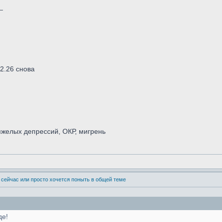
_
02.26 снова
желых депрессий, ОКР, мигрень
 сейчас или просто хочется поныть в общей теме
де!