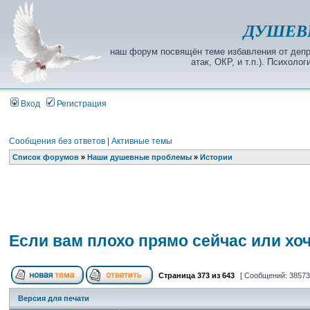
ДУШЕВ
наш форум посвящён теме избавления от депре
атак, ОКР, и т.п.). Психол
Вход
Регистрация
Сообщения без ответов
|
Активные темы
Список форумов
»
Наши душевные проблемы
»
Истории
Если вам плохо прямо сейчас или хо
Страница
373
из
643
[ Сообщений: 38573
Версия для печати