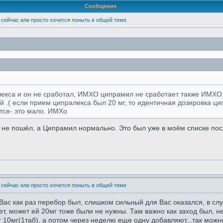
Сообщение
 сейчас или просто хочется поныть в общей теме
лекса и он не сработал, ИМХО ципрамил не сработает также ИМХО,
й .( если прием ципралекса был 20 мг, то идентичная дозировка ц
тся- это мало. ИМХо
 не пошёл, а Ципрамил нормально. Это был уже в моём списке по
 сейчас или просто хочется поныть в общей теме
Вас как раз перебор был, слишком сильный для Вас оказался, в сл
ает, может ей 20мг тоже были не нужны. Там важно как заход был, 
т 10мг(1таб), а потом через неделю еще одну добавляют...так можно