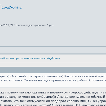
_
 EvvaDvoikina
в 2019, 21:31, всего редактировалось 1 раз.
 сейчас или просто хочется поныть в общей теме
врача) Основной препарат - финлепсин) Как по мне основной препа
 - это отлично. Он меня ни один препарат так не рубил. А почему о
ет потому что таки органика и поэтому он и хорошо действует на
ин ретард, то меня так колбасило((( А когда вернулась на обычн
считаю, что таки стимулотон он подобрал хорошо мне, т.к. он убра
ЭЭГ видно, что нарушены биотоки( Я показывала ЭЭГ другому невроп