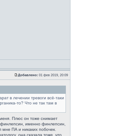
Добавлено:
01 фев 2019, 20:09
рат в лечении тревоги всё-таки
рганика-то? Что не так там в
 меня. Плюс он тоже снимает
ый финлепсин, именно финлепсин,
л мне ПА и никаких побочек.
атологу, она сказала тоже, что