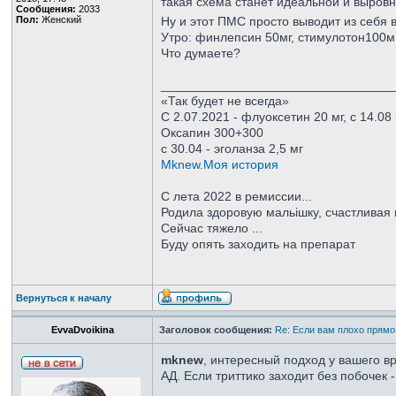
такая схема станет идеальной и выровн
Сообщения:
2033
Пол:
Женский
Ну и этот ПМС просто выводит из себя 
Утро: финлепсин 50мг, стимулотон100мг
Что думаете?
_________________________________
«Так будет не всегда»
С 2.07.2021 - флуоксетин 20 мг, с 14.08
Оксапин 300+300
с 30.04 - эголанза 2,5 мг
Mknew.Моя история
С лета 2022 в ремиссии...
Родила здоровую мальішку, счастливая м
Сейчас тяжело ...
Буду опять заходить на препарат
Вернуться к началу
EvvaDvoikina
Заголовок сообщения:
Re: Если вам плохо прямо
mknew
, интересный подход у вашего в
АД. Если триттико заходит без побочек 