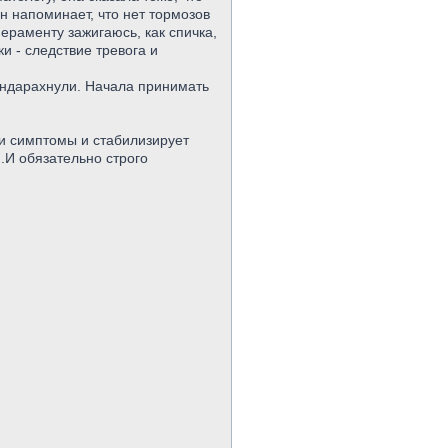
он напоминает, что нет тормозов
пераменту зажигаюсь, как спичка,
и - следствие тревога и
андарахнули. Начала принимать
ти симптомы и стабилизирует
и.И обязательно строго