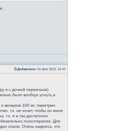
...
Добавлено:
01 фев 2019, 19:43
ру и с дочкой переехала).
еально было вообще уснуть,а
г и вечером 100 мг, ламотрин
ин, т.к. не хочет, чтобы он меня
 т.к. я и так достаточно
 обязательно психотерапия. Для
удно спала. Очень надеюсь, что