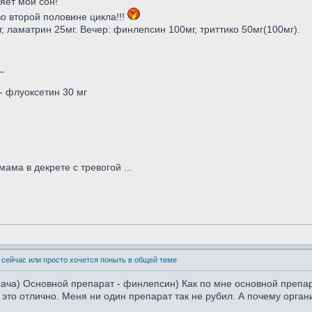
яет мой сон!
во второй половине цикла!!!
, ламатрин 25мг. Вечер: финлепсин 100мг, триттико 50мг(100мг).
_
 - флуоксетин 30 мг
ама в декрете с тревогой ...
 сейчас или просто хочется поныть в общей теме
рача) Основной препарат - финлепсин) Как по мне основной препар
- это отлично. Меня ни один препарат так не рубил. А почему органи