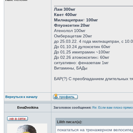
_________________________________
Лам 300мг
Квет 400мг
Милнаципран↑ 100мг
Флуоксетин 20мг
Атенолол 100мг
Омберацетам 20мг
до 25.03.22. 4 года милнаципран, с 10.
До 01.10.24 дулоксетин 60мг
До 01.25 имипрамин ~100мг
До 02.26 атомоксетин↓ 60мг
ситуативно: феназепам 1мг
Витамины, БАДы
БАР(?) С преобладанием длительных тя
Вернуться к началу
EvvaDvoikina
Заголовок сообщения:
Re: Если вам плохо прямо
Lilith писал(а):
покататься на тренажерном велосипе