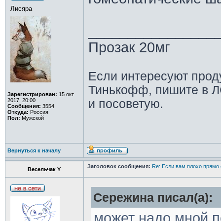
Лисяра
________________
Прозак 20мг
Если интересуют прод
Тинькофф, пишите в Л
Зарегистрирован:
15 окт
2017, 20:00
и посоветую.
Сообщения:
3554
Откуда:
Россия
Пол:
Мужской
Вернуться к началу
Заголовок сообщения:
Re: Если вам плохо прямо 
Весельчак Y
Сережина писал(а):
может надо мной п