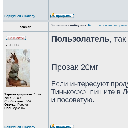
Вернуться к началу
Заголовок сообщения:
Re: Если вам плохо прямо 
seaman
Пользолатель
, та
Лисяра
________________
Прозак 20мг
Если интересуют прод
Тинькофф, пишите в Л
Зарегистрирован:
15 окт
2017, 20:00
и посоветую.
Сообщения:
3554
Откуда:
Россия
Пол:
Мужской
Вернуться к началу