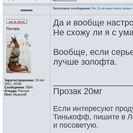
Заголовок сообщения:
Re: Если вам плохо прямо 
seaman
Да и вообще настр
Лисяра
Не схожу ли я с ум
Вообще, если серье
лучше золофта.
________________
Зарегистрирован:
15 окт
2017, 20:00
Сообщения:
3554
Прозак 20мг
Откуда:
Россия
Пол:
Мужской
Если интересуют прод
Тинькофф, пишите в Л
и посоветую.