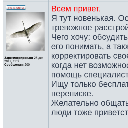
Всем привет.
Я тут новенькая. О
тревожное расстрой
Чего хочу: обсудит
его понимать, а та
корректировать сво
Зарегистрирован:
25 дек
2017, 11:35
когда нет возможно
Сообщения:
200
помощь специалист
Ищу только беспла
переписке.
Желательно общать
люди тоже приветст