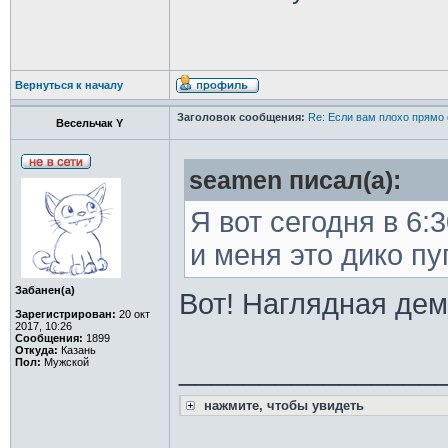
Вернуться к началу
Заголовок сообщения:
Re: Если вам плохо прямо 
Весельчак Y
seamen писал(а):
Я вот сегодня в 6
и меня это дико пу
Забанен(а)
Вот! Наглядная дем
Зарегистрирован:
20 окт
2017, 10:26
Сообщения:
1899
Откуда:
Казань
________________
Пол:
Мужской
нажмите, чтобы увидеть