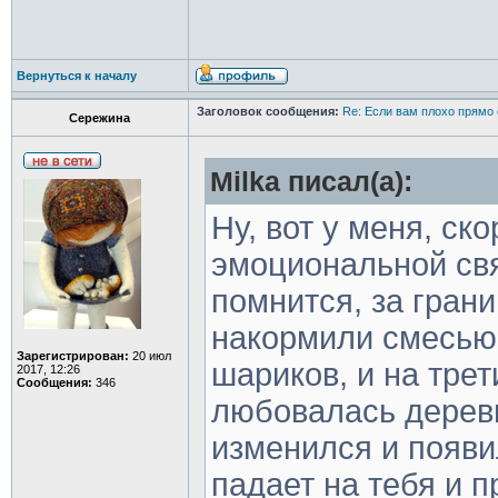
Вернуться к началу
Заголовок сообщения:
Re: Если вам плохо прямо 
Сережина
Milka писал(а):
Ну, вот у меня, ск
эмоциональной свя
помнится, за гран
накормили смесью
Зарегистрирован:
20 июл
шариков, и на трет
2017, 12:26
Сообщения:
346
любовалась деревь
изменился и появи
падает на тебя и п