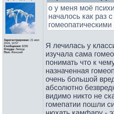
о у меня моё псих
началось как раз с
гомеопатическими
Зарегистрирован:
21 июл
2016, 14:57
Я лечилась у класс
Сообщения:
8295
Откуда:
Липецк
изучала сама гомео
Пол:
Женский
понимать что к чем
назначенная гомео
очень большой вред
абсолютно безвредн
видимо никто не ска
гомепатии пошли си
нюхать камфару - э