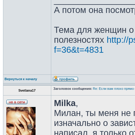
________________
А потом она посмот
Тема для женщин о 
полезностях
http://
f=36&t=4831
Вернуться к началу
Заголовок сообщения:
Re: Если вам плохо прямо 
Svetlana17
Milka
,
Милан, ты меня не 
изначально о завис
написал, я только о