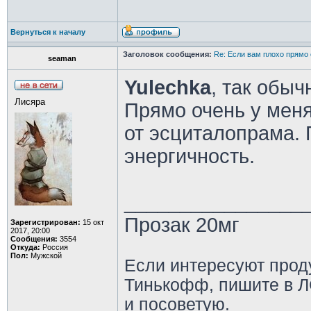
Вернуться к началу
Заголовок сообщения:
Re: Если вам плохо прямо 
seaman
Yulechka
, так обыч
Лисяра
Прямо очень у мен
от эсциталопрама. 
энергичность.
________________
Прозак 20мг
Зарегистрирован:
15 окт
2017, 20:00
Сообщения:
3554
Откуда:
Россия
Пол:
Мужской
Если интересуют прод
Тинькофф, пишите в Л
и посоветую.