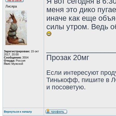
Я вот сегодня в 6:
Лисяра
меня это дико пуга
иначе как еще объя
силы утром. Ведь о
________________
Зарегистрирован:
15 окт
2017, 20:00
Прозак 20мг
Сообщения:
3554
Откуда:
Россия
Пол:
Мужской
Если интересуют прод
Тинькофф, пишите в Л
и посоветую.
Вернуться к началу