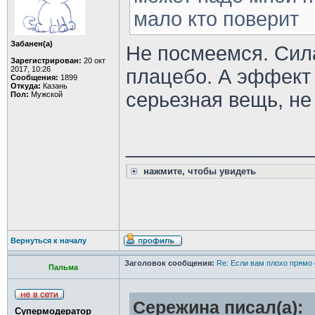
мало кто поверит
Забанен(а)
Не посмеемся. Сил
Зарегистрирован:
20 окт
2017, 10:26
плацебо. А эффект 
Сообщения:
1899
Откуда:
Казань
серьезная вещь, не
Пол:
Мужской
________________
нажмите, чтобы увидеть
Вернуться к началу
Заголовок сообщения:
Re: Если вам плохо прямо 
Пальма
Сережина писал(а):
Супермодератор