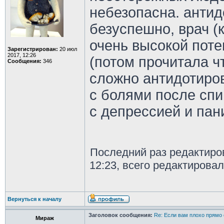
небезопасна. антид
безуспешно, врач (к
очень высокой поте
Зарегистрирован:
20 июл
2017, 12:26
(потом прочитала ч
Сообщения:
346
сложно антидотиров
с болями после спи
с депрессией и пан
Последний раз редактир
12:23, всего редактировал
Вернуться к началу
Заголовок сообщения:
Re: Если вам плохо прямо 
Мираж