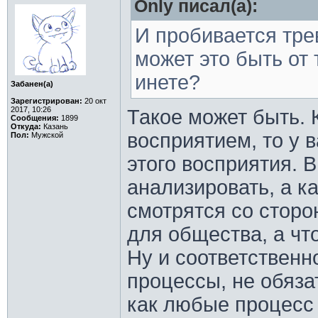
Only писал(а):
И пробивается тре
может это быть от 
инете?
Забанен(а)
Зарегистрирован:
20 окт
2017, 10:26
Такое может быть. 
Сообщения:
1899
Откуда:
Казань
восприятием, то у 
Пол:
Мужской
этого восприятия. 
анализировать, а к
смотрятся со сторо
для общества, а что
Ну и соответственн
процессы, не обяза
как любые процесс 