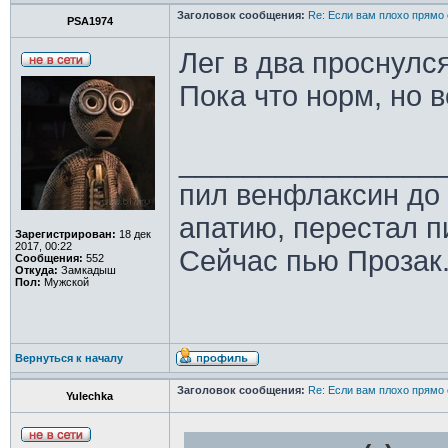
Заголовок сообщения:
Re: Если вам плохо прямо 
PSA1974
Лег в два проснулс
Пока что норм, но 
________________
пил венфлаксин до 
апатию, перестал п
Зарегистрирован:
18 дек
2017, 00:22
Сейчас пью Прозак
Сообщения:
552
Откуда:
Замкадыш
Пол:
Мужской
Вернуться к началу
Заголовок сообщения:
Re: Если вам плохо прямо 
Yulechka