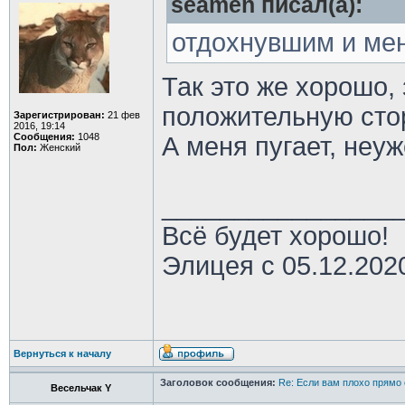
seamen писал(а):
отдохнувшим и меня
Так это же хорошо, 
положительную сто
Зарегистрирован:
21 фев
2016, 19:14
Сообщения:
1048
А меня пугает, неу
Пол:
Женский
________________
Всё будет хорошо!
Элицея с 05.12.202
Вернуться к началу
Заголовок сообщения:
Re: Если вам плохо прямо 
Весельчак Y