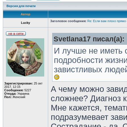
Версия для печати
Автор
Заголовок сообщения:
Re: Если вам плохо прямо 
Lucky
Svetlana17 писал(а):
И лучше не иметь 
подробности жизни.
завистливых людей
Зарегистрирован:
25 окт
А чему можно завид
2017, 12:15
Сообщения:
5227
Откуда:
Украина
сложнее? Диагноз к
Пол:
Женский
Мне кажется, тема
подразумевает зави
Сострадание - да. 