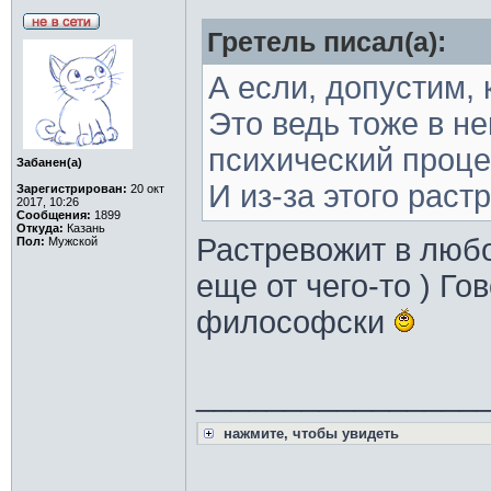
Гретель писал(а):
А если, допустим,
Это ведь тоже в н
психический проце
Забанен(а)
И из-за этого раст
Зарегистрирован:
20 окт
2017, 10:26
Сообщения:
1899
Откуда:
Казань
Растревожит в любо
Пол:
Мужской
еще от чего-то ) Го
философски
________________
нажмите, чтобы увидеть