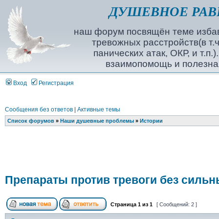
ДУШЕВНОЕ РАВ
наш форум посвящён теме избав
тревожных расстройств(в т.ч
панических атак, ОКР, и т.п.
взаимопомощь и полезна
Вход
Регистрация
Сообщения без ответов
|
Активные темы
Список форумов
»
Наши душевные проблемы
»
Истории
Препараты против тревоги без силь
Страница
1
из
1
[ Сообщений: 2 ]