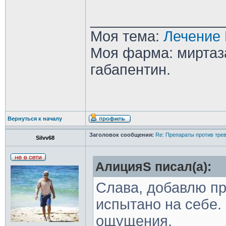
________________
Моя тема:
Лечение 
Моя фарма: миртаза
габапентин.
Вернуться к началу
Заголовок сообщения:
Re: Препараты против тре
Silvv68
АлицияS писал(а):
Слава, добавлю пр
испытано на себе.
ощущения.