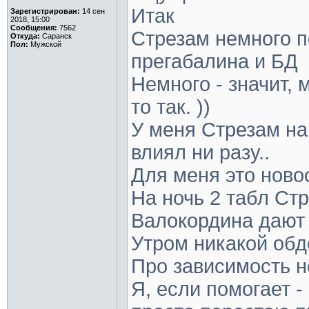
Итак
Зарегистрирован:
14 сен
2018, 15:00
Сообщения:
7562
Стрезам немного п
Откуда:
Саранск
Пол:
Мужской
прегабалина и БД
Немного - значит, 
то так. ))
У меня Стрезам на
влиял ни разу..
Для меня это ново
На ночь 2 табл Стр
Валокордина дают 
Утром никакой обд
Про зависимость н
Я, если помогает -