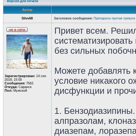
Версия для печати
Автор
Silvv68
Заголовок сообщения:
Препараты против тревоги
Привет всем. Реши
систематизировать 
без сильных побоч
Можете добавлять к
Зарегистрирован:
14 сен
условие никакого о
2018, 15:00
Сообщения:
7562
Откуда:
Саранск
дисфункции и прочи
Пол:
Мужской
1. Бензодиазипины.
алпразолам, клона
диазепам, лоразепа