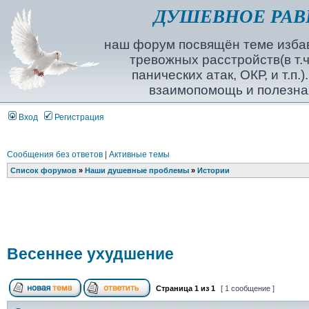
ДУШЕВНОЕ РАВ
наш форум посвящён теме избав
тревожных расстройств(в т.ч
панических атак, ОКР, и т.п.
взаимопомощь и полезна
Вход
Регистрация
Сообщения без ответов
|
Активные темы
Список форумов
»
Наши душевные проблемы
»
Истории
Весеннее ухудшение
Страница
1
из
1
[ 1 сообщение ]