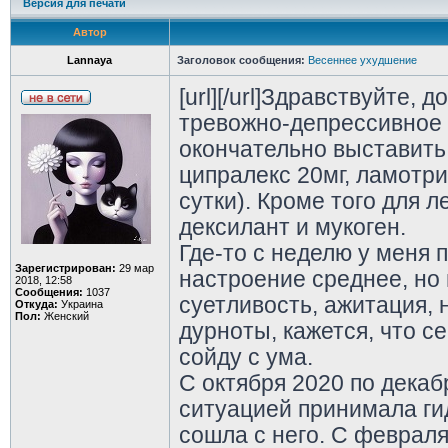
Версия для печати
Автор
Lannaya
Заголовок сообщения:
Весеннее ухудшение
[url][/url]Здравствуйте, 
тревожно-депрессивное 
окончательно выставить
ципралекс 20мг, ламотри
сутки). Кроме того для 
дексилант и мукоген.
Где-то с неделю у меня
Зарегистрирован:
29 мар
настроение среднее, но 
2018, 12:58
Сообщения:
1037
суетливость, ажитация,
Откуда:
Украина
Пол:
Женский
дурноты, кажется, что с
сойду с ума.
С октября 2020 по декаб
ситуацией принимала гид
сошла с него. С февраля