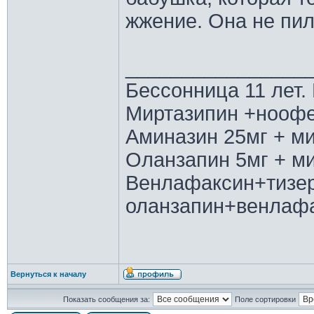
жжение. Она не пил
________________
Бессонница 11 лет.
Миртазипин +ноофе
Аминазин 25мг + ми
Оланзапин 5мг + м
Венлафаксин+тизе
оланзапин+венлаф
Вернуться к началу
Показать сообщения за:
Поле сортировки