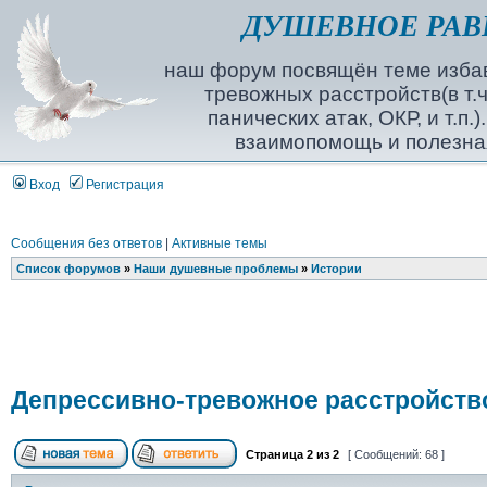
ДУШЕВНОЕ РАВ
наш форум посвящён теме избав
тревожных расстройств(в т.ч
панических атак, ОКР, и т.п.
взаимопомощь и полезна
Вход
Регистрация
Сообщения без ответов
|
Активные темы
Список форумов
»
Наши душевные проблемы
»
Истории
Депрессивно-тревожное расстройств
Страница
2
из
2
[ Сообщений: 68 ]