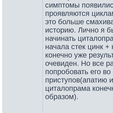
симптомы появили
проявляются цикла
это больше смахив
историю. Лично я б
начинать циталопр
начала стек цинк + 
конечно уже резуль
очевиден. Но все р
попробовать его во
приступов(апатию и
циталопрама конечн
образом).