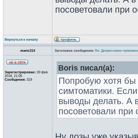
посоветовали при 
Вернуться к началу
mario314
Заголовок сообщения:
Re: Депрессивно-тревожно
Boris писал(а):
Зарегистрирован:
20 фев
2018, 21:05
Попробую хотя бы 
Сообщения:
319
симтоматики. Если
выводы делать. А 
посоветовали при 
Ну дозы уже указыв