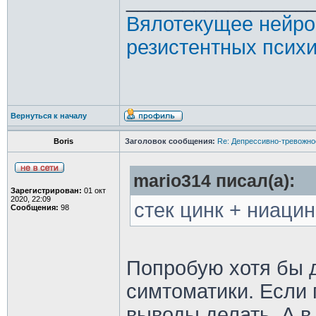
________________
Вялотекущее нейро
резистентных психи
Вернуться к началу
Boris
Заголовок сообщения:
Re: Депрессивно-тревожно
mario314 писал(а):
Зарегистрирован:
01 окт
2020, 22:09
стек цинк + ниацин
Сообщения:
98
Попробую хотя бы 
симтоматики. Если 
выводы делать. А в