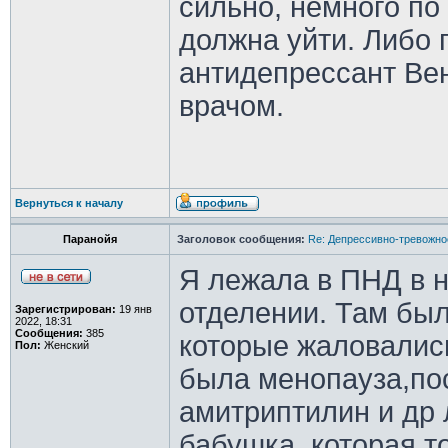
сильно, немного по
должна уйти. Либо 
антидепрессант Ве
врачом.
Вернуться к началу
Паранойя
Заголовок сообщения:
Re: Депрессивно-тревожно
Я лежала в ПНД в 
отделении. Там бы
Зарегистрирован:
19 янв
2022, 18:31
Сообщения:
385
которые жаловались
Пол:
Женский
была менопауза,по
амитриптилин и др 
бабушка, которая т