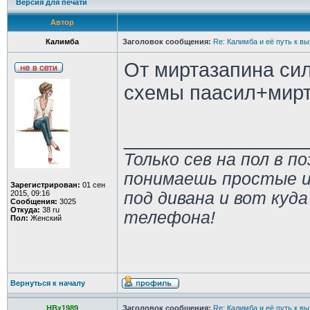
Версия для печати
Автор
Калимба
Заголовок сообщения:
Re: Калимба и её путь к в
От миртазапина сил
схемы паасил+мирт
________________
Только сев на пол в п
понимаешь простые и
Зарегистрирован:
01 сен
2015, 09:16
под дивана и вот куда
Сообщения:
3025
Откуда:
38 ru
телефона!
Пол:
Женский
Вернуться к началу
HBx1989
Заголовок сообщения:
Re: Калимба и её путь к в