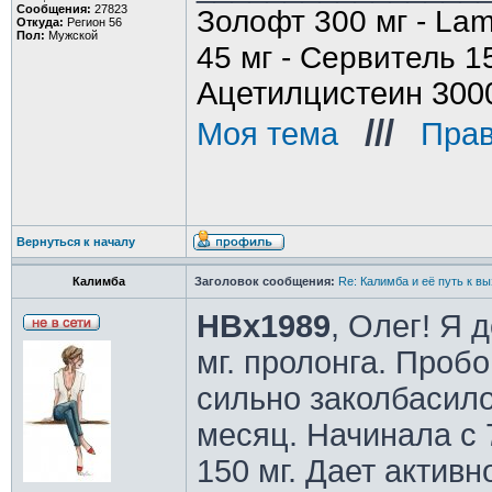
Сообщения:
27823
Золофт 300 мг - Lam
Откуда:
Регион 56
Пол:
Мужской
45 мг - Сервитель 1
Ацетилцистеин 300
///
Моя тема
_
_
Прав
Вернуться к началу
Калимба
Заголовок сообщения:
Re: Калимба и её путь к в
HBx1989
, Олег! Я 
мг. пролонга. Пробо
сильно заколбасило
месяц. Начинала с 7
150 мг. Дает активн