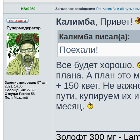
HBx1989
Заголовок сообщения:
Re: Калимба и её путь к в
Калимба
, Привет!
Супермодератор
Калимба писал(а):
Поехали!
Все будет хорошо.
плана. А план это м
Зарегистрирован:
07 авг
+ 150 квет. Не важ
2021, 14:36
Сообщения:
27823
пути, купируем их и
Откуда:
Регион 56
Пол:
Мужской
месяц.
________________
Золофт 300 мг - Lam