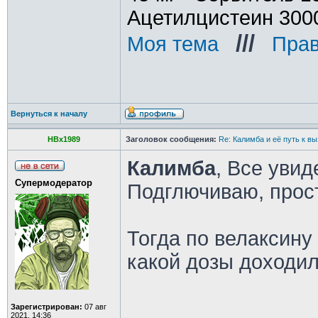
Ацетилцистеин 300
///
Моя тема
_
_
Прав
Вернуться к началу
HBx1989
Заголовок сообщения:
Re: Калимба и её путь к в
Калимба
, Все увид
Супермодератор
Подглючиваю, прос
Тогда по велаксину 
какой дозы доходил
________________
Зарегистрирован:
07 авг
2021, 14:36