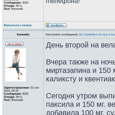
телефона!
Сообщения:
3025
Откуда:
38 ru
Пол:
Женский
Вернуться к началу
Калимба
Заголовок сообщения:
Re: Калимба и её путь к в
День второй на вел
Вчера также на ночь
миртазапина и 150 
каликсту и квентиак
Зарегистрирован:
01 сен
2015, 09:16
Сегодня утром выпи
Сообщения:
3025
Откуда:
38 ru
Пол:
Женский
паксила и 150 мг. в
добавила 100 мг. су