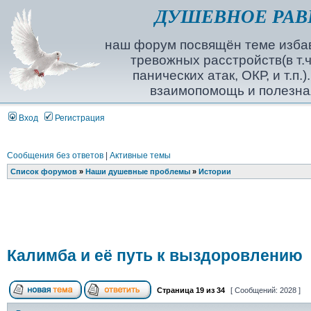
ДУШЕВНОЕ РАВ
наш форум посвящён теме избав
тревожных расстройств(в т.ч
панических атак, ОКР, и т.п.
взаимопомощь и полезна
Вход
Регистрация
Сообщения без ответов
|
Активные темы
Список форумов
»
Наши душевные проблемы
»
Истории
Калимба и её путь к выздоровлению
Страница
19
из
34
[ Сообщений: 2028 ]