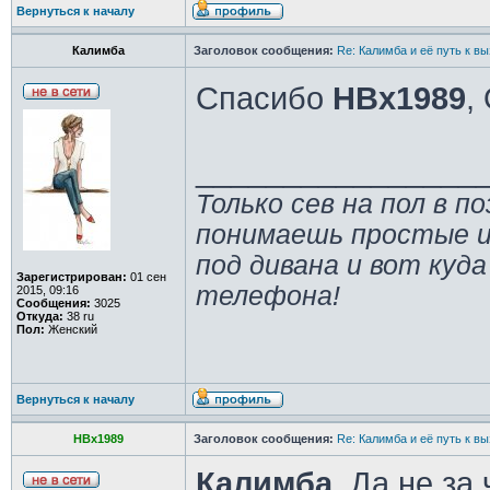
Вернуться к началу
Калимба
Заголовок сообщения:
Re: Калимба и её путь к в
Спасибо
HBx1989
,
________________
Только сев на пол в п
понимаешь простые и
под дивана и вот куда
Зарегистрирован:
01 сен
телефона!
2015, 09:16
Сообщения:
3025
Откуда:
38 ru
Пол:
Женский
Вернуться к началу
HBx1989
Заголовок сообщения:
Re: Калимба и её путь к в
Калимба
, Да не за