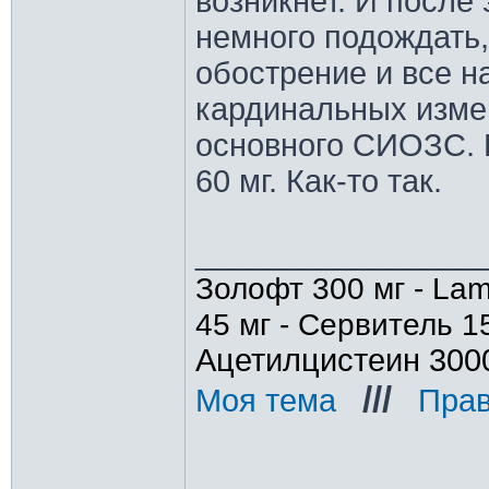
возникнет. И после
немного подождать
обострение и все н
кардинальных измен
основного СИОЗС. П
60 мг. Как-то так.
________________
Золофт 300 мг - Lam
45 мг - Сервитель 1
Ацетилцистеин 300
///
Моя тема
_
_
Прав