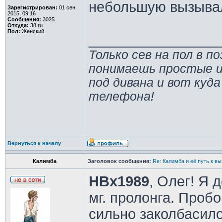
небольшую вызыва
Зарегистрирован:
01 сен
2015, 09:16
Сообщения:
3025
Откуда:
38 ru
Пол:
Женский
________________
Только сев на пол в п
понимаешь простые и
под дивана и вот куда
телефона!
Вернуться к началу
Калимба
Заголовок сообщения:
Re: Калимба и её путь к в
HBx1989
, Олег! Я 
мг. пролонга. Пробо
сильно заколбасило