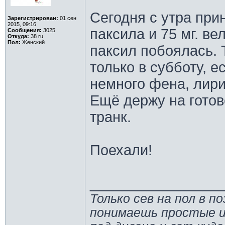
Сегодня с утра прин
Зарегистрирован:
01 сен
2015, 09:16
паксила и 75 мг. ве
Сообщения:
3025
Откуда:
38 ru
Пол:
Женский
паксил побоялась. 
только в субботу, е
немного фена, лири
Ещё держу на готов
транк.
Поехали!
________________
Только сев на пол в п
понимаешь простые и