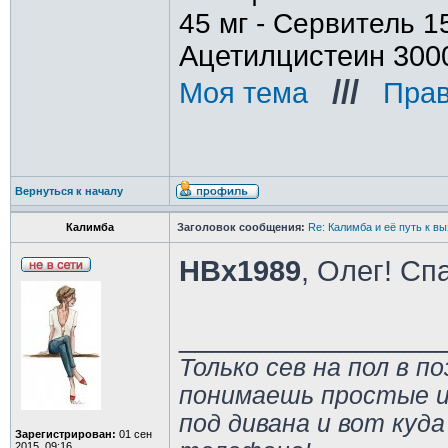
45 мг - Сервитель 1
Ацетилцистеин 300
///
Моя тема
_
_
Прав
Вернуться к началу
Калимба
Заголовок сообщения:
Re: Калимба и её путь к в
HBx1989
, Олег! Сп
________________
Только сев на пол в п
понимаешь простые и
под дивана и вот куда
Зарегистрирован:
01 сен
2015, 09:16