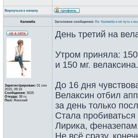
Вернуться к началу
Калимба
Заголовок сообщения:
Re: Калимба и её путь к в
День третий на вел
Утром приняла: 150 
и 150 мг. велаксина
До 16 дня чувствов
Зарегистрирован:
01 сен
2015, 09:16
Велаксин отбил апп
Сообщения:
3025
Откуда:
38 ru
Пол:
Женский
за день только пос
Стала пробиваться 
Лирика, феназепам,
Не всё сразу, конеч