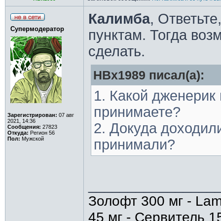
Калимба
, Ответьте
Супермодератор
пунктам. Тогда воз
сделать.
HBx1989 писал(а):
1. Какой дженерик
принимаете?
Зарегистрирован:
07 авг
2021, 14:36
2. Докуда доходили
Сообщения:
27823
Откуда:
Регион 56
Пол:
Мужской
принимали?
________________
Золофт 300 мг - Lam
45 мг - Сервитель 1