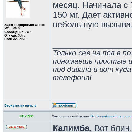
месяц. Начинала с 7
150 мг. Дает активн
небольшую вызыва
Зарегистрирован:
01 сен
2015, 09:16
Сообщения:
3025
Откуда:
38 ru
Пол:
Женский
________________
Только сев на пол в п
понимаешь простые и
под дивана и вот куда
телефона!
Вернуться к началу
HBx1989
Заголовок сообщения:
Re: Калимба и её путь к в
Калимба
, Вот блин