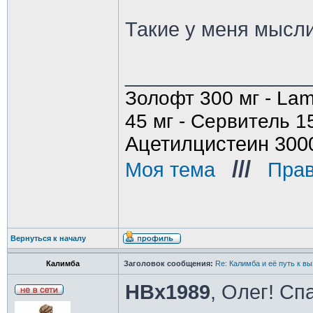
Такие у меня мысл
________________
Золофт 300 мг - Lam
45 мг - Сервитель 1
Ацетилцистеин 300
///
Моя тема
_
_
Прав
Вернуться к началу
Калимба
Заголовок сообщения:
Re: Калимба и её путь к в
HBx1989
, Олег! Сп