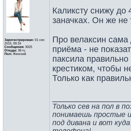
Каликсту снижу до 
заначках. Он же не
Про велаксин сама
Зарегистрирован:
01 сен
2015, 09:16
приёма - не показат
Сообщения:
3025
Откуда:
38 ru
Пол:
Женский
паксила правильно 
крестиком, чтобы н
Только как правиль
________________
Только сев на пол в п
понимаешь простые и
под дивана и вот куда
телефона!