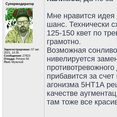
Супермодератор
Мне нравится идея 
шанс. Технически с
125-150 квет по тре
грамотно.
Возможная сонливо
Зарегистрирован:
07 авг
2021, 14:36
Сообщения:
27823
нивелируется замен
Откуда:
Регион 56
Пол:
Мужской
противотревожного 
прибавится за счет
агонизма 5НТ1А рец
качестве аугментац
там тоже все краси