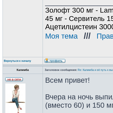
________________
Золофт 300 мг - Lam
45 мг - Сервитель 1
Ацетилцистеин 300
///
Моя тема
_
_
Прав
Вернуться к началу
Калимба
Заголовок сообщения:
Re: Калимба и её путь к в
Всем привет!
Вчера на ночь выпи
(вместо 60) и 150 м