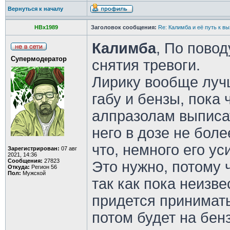
Вернуться к началу
HBx1989
Заголовок сообщения:
Re: Калимба и её путь к в
Калимба
, По пово
Супермодератор
снятия тревоги.
Лирику вообще лучш
габу и бензы, пока 
алпразолам выписа
него в дозе не более
что, немного его ус
Зарегистрирован:
07 авг
2021, 14:36
Сообщения:
27823
Это нужно, потому ч
Откуда:
Регион 56
Пол:
Мужской
так как пока неизве
придется принимать
потом будет на бен