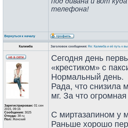
под дивана и вот куда
телефона!
Вернуться к началу
Калимба
Заголовок сообщения:
Re: Калимба и её путь к в
Сегодня день перв
«крестиком» с пакс
Нормальный день.
Рада, что снизила м
мг. За что огромная
Зарегистрирован:
01 сен
2015, 09:16
С миртазапином у 
Сообщения:
3025
Откуда:
38 ru
Пол:
Женский
Раньше хорошо пе