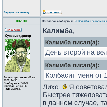
Вернуться к началу
HBx1989
Заголовок сообщения:
Re: Калимба и её путь к в
Калимба
,
Супермодератор
Калимба писал(а):
День второй на ве
Калимба писал(а):
Колбасит меня от 1
Зарегистрирован:
07 авг
2021, 14:36
Сообщения:
27823
Лихо.
Я советовал
Откуда:
Регион 56
Пол:
Мужской
Быстрее тяжеловат
в данном случае, т