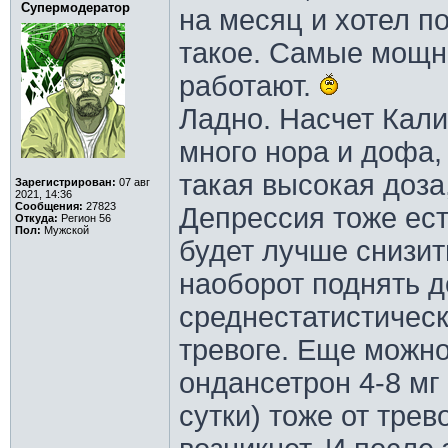
Супермодератор
на месяц и хотел по
такое. Самые мощны
работают.
Ладно. Насчет Калик
много нора и дофа,
такая высокая доза
Зарегистрирован:
07 авг
2021, 14:36
Сообщения:
27823
Депрессия тоже ест
Откуда:
Регион 56
Пол:
Мужской
будет лучше снизить
наоборот поднять до
среднестатистическ
тревоге. Еще можно
ондансетрон 4-8 мг 
сутки) тоже от трев