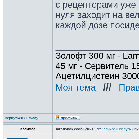
с рецепторами уже
нуля заходит на ве
каждой дозе посиде
________________
Золофт 300 мг - Lam
45 мг - Сервитель 1
Ацетилцистеин 300
///
Моя тема
_
_
Прав
Вернуться к началу
Калимба
Заголовок сообщения:
Re: Калимба и её путь к в