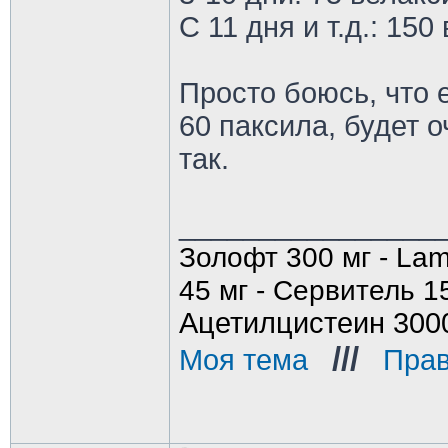
С 11 дня и т.д.: 150
Просто боюсь, что 
60 паксила, будет 
так.
________________
Золофт 300 мг - Lam
45 мг - Сервитель 1
Ацетилцистеин 300
///
Моя тема
_
_
Прав