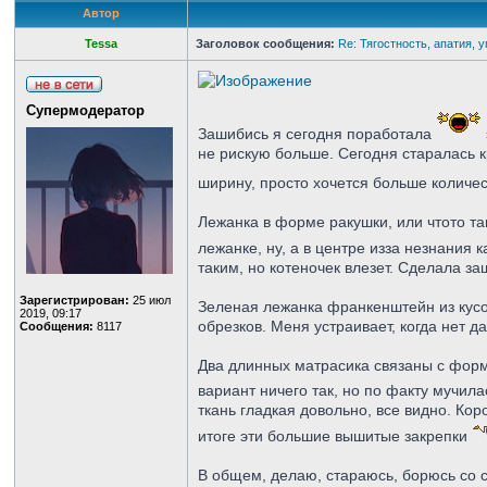
Автор
Tessa
Заголовок сообщения:
Re: Тягостность, апатия, 
Супермодератор
Зашибись я сегодня поработала
не рискую больше. Сегодня старалась к
ширину, просто хочется больше количес
Лежанка в форме ракушки, или чтото та
лежанке, ну, а в центре изза незнания
таким, но котеночек влезет. Сделала з
Зарегистрирован:
25 июл
Зеленая лежанка франкенштейн из кусоч
2019, 09:17
обрезков. Меня устраивает, когда нет 
Сообщения:
8117
Два длинных матрасика связаны с формо
вариант ничего так, но по факту мучил
ткань гладкая довольно, все видно. Кор
итоге эти большие вышитые закрепки
В общем, делаю, стараюсь, борюсь со 