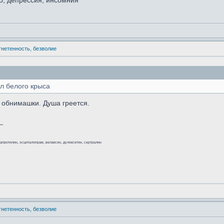
о; депрессия; инсомния
угнетенность, безволие
л белого крыса
и обнимашки. Душа греется.
_
мапротилин, эсциталопрам, велаксин, дулоксетин, сертралин
угнетенность, безволие