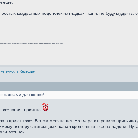
ти еще.
простых квадратных подстилок из гладкой ткани, не буду мудрить, 
_
мапротилин, эсциталопрам, велаксин, дулоксетин, сертралин
угнетенность, безволие
лежанками для кошек!
 пожелания, приятно
а в приют тоже. В этом месяце нет. Но вчера отправила прилично д
мому блогеру с питомцами, канал крошечный, все на ладони. Ну, э
а животинок.