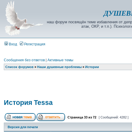
ДУШЕВ
наш форум посвящён теме избавления от депре
атак, ОКР, и т.п.). Психол
Вход
Регистрация
Сообщения без ответов
|
Активные темы
Список форумов
»
Наши душевные проблемы
»
Истории
История Tessa
Страница
33
из
72
[ Сообщений: 4282 ]
Версия для печати