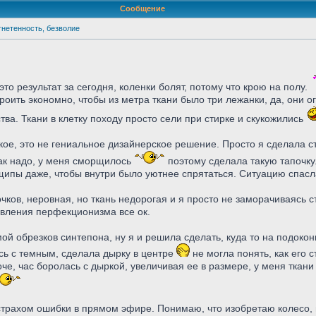
Сообщение
угнетенность, безволие
это результат за сегодня, коленки болят, потому что крою на полу.
роить экономно, чтобы из метра ткани было три лежанки, да, они о
тва. Ткани в клетку походу просто сели при стирке и скукожились
кое, это не гениальное дизайнерское решение. Просто я сделала ст
 как надо, у меня сморщилось
поэтому сделала такую тапочку
ащипы даже, чтобы внутри было уютнее спрятаться. Ситуацию спасл
ков, неровная, но ткань недорогая и я просто не заморачиваясь с
давления перфекционизма все ок.
й обрезков синтепона, ну я и решила сделать, куда то на подоконни
ась с темным, сделала дырку в центре
не могла понять, как его 
оче, час боролась с дыркой, увеличивая ее в размере, у меня ткани
страхом ошибки в прямом эфире. Понимаю, что изобретаю колесо,