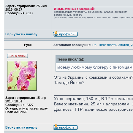
_________________________________
Зарегистрирован:
25 июл
Иногда отвечаю с задержкой!
2019, 09:17
непреходящая усталость, сонливость, апатия, ангедония
Сообщения:
8117
велаксин 225, квет 50
(не подошли) ламотриджин, флу, бринт, кломипрамин, буспирон, пароксетин, 
Вернуться к началу
Руся
Заголовок сообщения:
Re: Тягостность, апатия, 
Tessa писал(а):
моему любимому блогеру с питомцами
Это из Украины с крысками и собаками
Там где Йохен?
_________________________________
Зарегистрирован:
15 апр
Утро: серталин, 150 мг; B 12 + комплек
2018, 18:51
Вечер: кветиапин, 25 мг + алпразолам, 1
Сообщения:
2327
Откуда:
only an ocean away
Диагнозы: ГТР; паническое расстройств
Пол:
Женский
Вернуться к началу