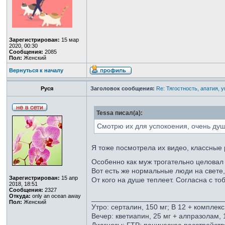
Зарегистрирован:
15 мар
2020, 00:30
Сообщения:
2085
Пол:
Женский
Вернуться к началу
Руся
Заголовок сообщения:
Re: Тягостность, апатия, 
Tessa писал(а):
Смотрю их для успокоения, очень ду
Я тоже посмотрела их видео, классные
Особенно как муж трогательно целовал
Вот есть же нормальные люди на свете,
Зарегистрирован:
15 апр
От кого на душе теплеет. Согласна с то
2018, 18:51
Сообщения:
2327
Откуда:
only an ocean away
_________________________________
Пол:
Женский
Утро: серталин, 150 мг; B 12 + комплек
Вечер: кветиапин, 25 мг + алпразолам, 1