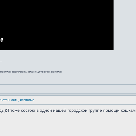
_
мапротилин, эсциталопрам, велаксин, дулоксетин, сертралин
угнетенность, безволие
рады)Я тоже состою в одной нашей городской группе помощи кошкам