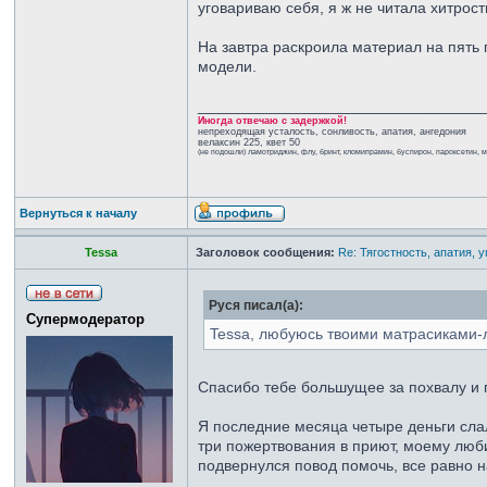
уговариваю себя, я ж не читала хитрос
На завтра раскроила материал на пять 
модели.
_________________________________
Иногда отвечаю с задержкой!
непреходящая усталость, сонливость, апатия, ангедония
велаксин 225, квет 50
(не подошли) ламотриджин, флу, бринт, кломипрамин, буспирон, пароксетин, 
Вернуться к началу
Tessa
Заголовок сообщения:
Re: Тягостность, апатия, 
Руся писал(а):
Супермодератор
Tessa, любуюсь твоими матрасиками-
Спасибо тебе большущее за похвалу и
Я последние месяца четыре деньги слал
три пожертвования в приют, моему люби
подвернулся повод помочь, все равно н