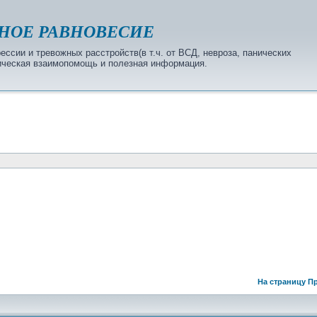
НОЕ РАВНОВЕСИЕ
ссии и тревожных расстройств(в т.ч. от ВСД, невроза, панических
огическая взаимопомощь и полезная информация.
На страницу
Пр