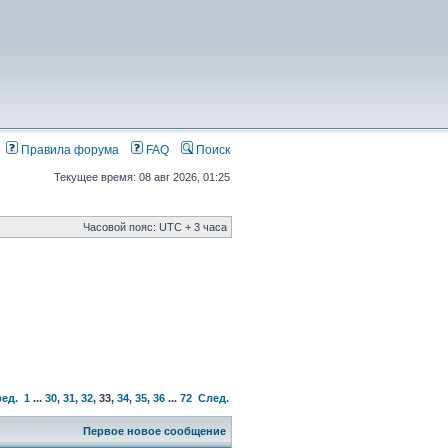
Правила форума
FAQ
Поиск
Текущее время: 08 авг 2026, 01:25
Часовой пояс: UTC + 3 часа
ед.
1
...
30
,
31
,
32
,
33
,
34
,
35
,
36
...
72
След.
Первое новое сообщение