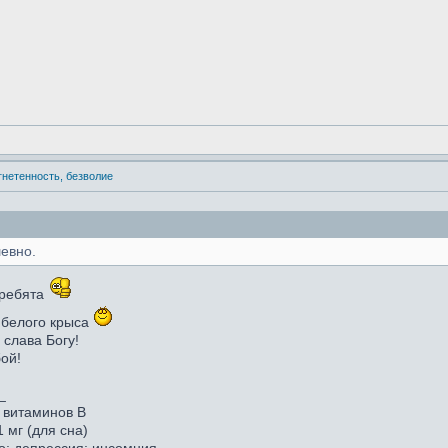
угнетенность, безволие
шевно.
 ребята
 белого крыса
 слава Богу!
бой!
_
с витаминов В
 мг (для сна)