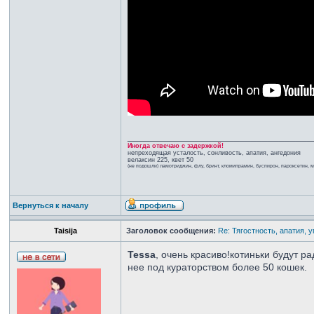
_________________________________
Иногда отвечаю с задержкой!
непреходящая усталость, сонливость, апатия, ангедония
велаксин 225, квет 50
(не подошли) ламотриджин, флу, бринт, кломипрамин, буспирон, пароксетин, 
Вернуться к началу
Taisija
Заголовок сообщения:
Re: Тягостность, апатия, 
Tessa
, очень красиво!котиньки будут 
нее под кураторством более 50 кошек.