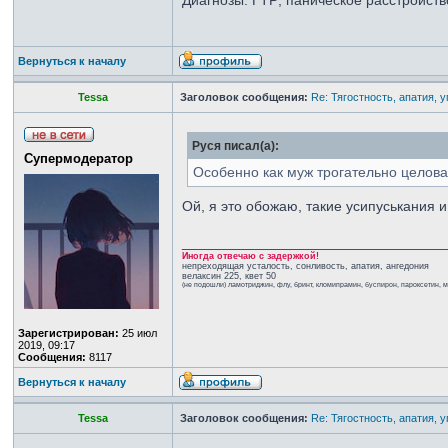
Диагнозы: ГТР; паническое расстройств
Вернуться к началу
Tessa
Заголовок сообщения:
Re: Тягостность, апатия, 
Руся писал(а):
Супермодератор
Особенно как муж трогательно целова
Ой, я это обожаю, такие усипуськания 
_________________________________
Иногда отвечаю с задержкой!
непреходящая усталость, сонливость, апатия, ангедония
велаксин 225, квет 50
(не подошли) ламотриджин, флу, бринт, кломипрамин, буспирон, пароксетин, 
Зарегистрирован:
25 июл
2019, 09:17
Сообщения:
8117
Вернуться к началу
Tessa
Заголовок сообщения:
Re: Тягостность, апатия, 