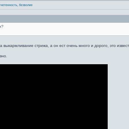
угнетенность, безволие
и?
а выкармливание стрижа, а он ест очень много и дорого, это извест
вно.