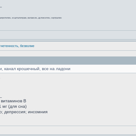
_
мапротилин, эсциталопрам, велаксин, дулоксетин, сертралин
угнетенность, безволие
, канал крошечный, все на ладони
?
_
с витаминов В
 мг (для сна)
о; депрессия; инсомния