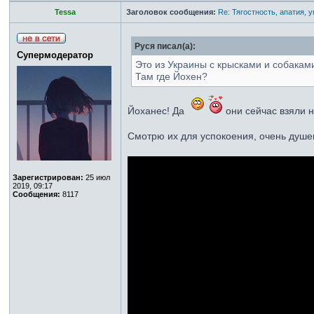
Tessa
Заголовок сообщения:
Re: Тягостность, апатия, 
Руся писал(а):
Супермодератор
Это из Украины с крысками и собакам
Там где Йохен?
Йоханес! Да
они сейчас взяли н
Смотрю их для успокоения, очень душе
Зарегистрирован:
25 июл
2019, 09:17
Сообщения:
8117