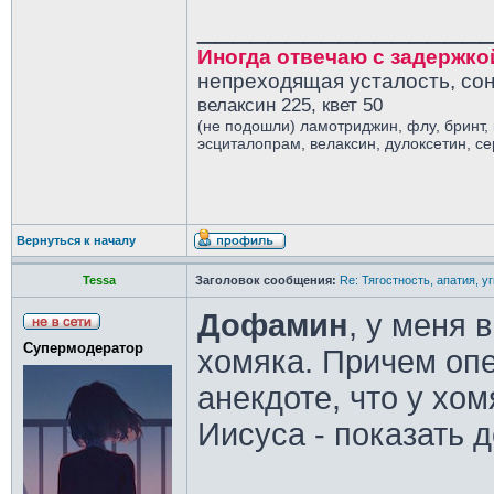
________________
Иногда отвечаю с задержко
непреходящая усталость, сон
велаксин 225, квет 50
(не подошли) ламотриджин, флу, бринт,
эсциталопрам, велаксин, дулоксетин, с
Вернуться к началу
Tessa
Заголовок сообщения:
Re: Тягостность, апатия, у
Дофамин
, у меня 
Супермодератор
хомяка. Причем опе
анекдоте, что у хом
Иисуса - показать 