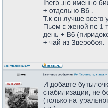
Iherb ,но именно би
+ отдельно В6 .
Т.к он лучше всего 
Пьем с женой по 1 т
день + В6 (пиридок
+ чай из Зверобоя.
Вернуться к началу
Шломи
Заголовок сообщения:
Re: Тягостность, апатия, у
И добавте бутылочк
стабилизации, не б
(только натурально