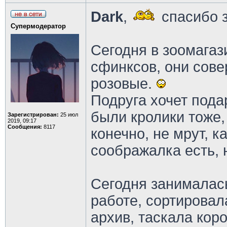
Dark
,
спасибо 
Супермодератор
Сегодня в зоомагаз
сфинксов, они сов
розовые.
Подруга хочет пода
были кролики тоже, 
Зарегистрирован:
25 июл
2019, 09:17
Сообщения:
8117
конечно, не мрут, к
соображалка есть, 
Сегодня занималас
работе, сортировал
архив, таскала кор