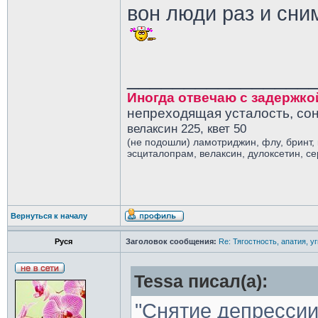
вон люди раз и сни
________________
Иногда отвечаю с задержко
непреходящая усталость, сон
велаксин 225, квет 50
(не подошли) ламотриджин, флу, бринт,
эсциталопрам, велаксин, дулоксетин, с
Вернуться к началу
Руся
Заголовок сообщения:
Re: Тягостность, апатия, у
Tessa писал(а):
"Снятие депрессии"