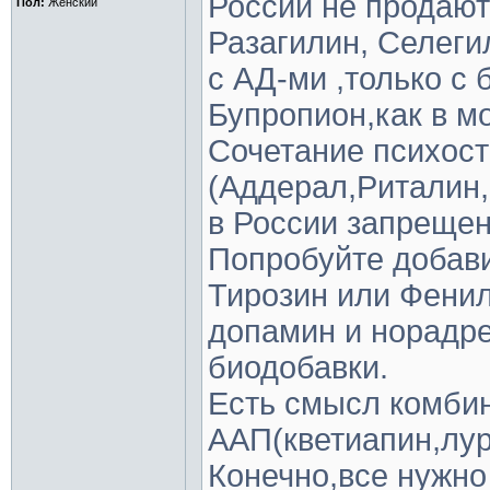
России не продают
Пол:
Женский
Разагилин, Селегил
с АД-ми ,только с
Бупропион,как в мо
Сочетание психост
(Аддерал,Риталин
в России запреще
Попробуйте добави
Тирозин или Фенил
допамин и норадр
биодобавки.
Есть смысл комбин
ААП(кветиапин,лур
Конечно,все нужно