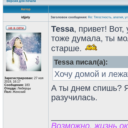
Версия для печати
Автор
idjjely
Заголовок сообщения:
Re: Тягостность, апатия, у
Tessa
, привет! Вот,
тоже думала, ты мо
старше.
Tessa писал(а):
Хочу домой и лежа
Зарегистрирован:
27 ноя
2019, 16:17
Сообщения:
183
А ты днем спишь? 
Откуда:
Люберцы
Пол:
Женский
разучилась.
________________
Возможно, жизнь о