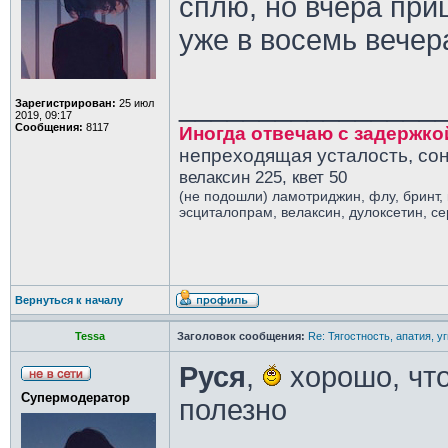
сплю, но вчера при
уже в восемь вечер
________________
Зарегистрирован:
25 июл
2019, 09:17
Сообщения:
8117
Иногда отвечаю с задержко
непреходящая усталость, сон
велаксин 225, квет 50
(не подошли) ламотриджин, флу, бринт,
эсциталопрам, велаксин, дулоксетин, с
Вернуться к началу
Tessa
Заголовок сообщения:
Re: Тягостность, апатия, у
Руся
,
хорошо, чт
Супермодератор
полезно