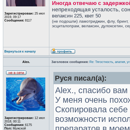
Иногда отвечаю с задержко
непреходящая усталость, сон
Зарегистрирован:
25 июл
велаксин 225, квет 50
2019, 09:17
Сообщения:
8117
(не подошли) ламотриджин, флу, бринт,
эсциталопрам, велаксин, дулоксетин, с
Вернуться к началу
Alex.
Заголовок сообщения:
Re: Тягостность, апатия, у
Руся писал(а):
Alex., спасибо вам
У меня очень похо
Скопировала себе 
возможности испол
Зарегистрирован:
12 июл
2018, 00:11
Сообщения:
6175
препаратов в моем
Пол:
Мужской