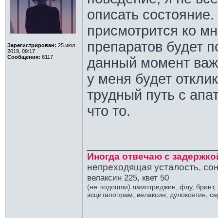
описать состояние.
присмотрится ко мн
препаратов будет п
Зарегистрирован:
25 июл
2019, 09:17
Сообщения:
8117
данный момент важн
у меня будет отклик
трудный путь с апа
что то.
________________
Иногда отвечаю с задержко
непреходящая усталость, сон
велаксин 225, квет 50
(не подошли) ламотриджин, флу, бринт,
эсциталопрам, велаксин, дулоксетин, с