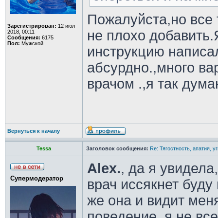
Пожалуйста,но все
Зарегистрирован:
12 июл
не плохо добавить
2018, 00:11
Сообщения:
6175
Пол:
Мужской
инструкцию написал
абсурдно.,много ва
врачом .,я так дум
Вернуться к началу
Tessa
Заголовок сообщения:
Re: Тягостность, апатия, у
Alex.
, да я увидела
Супермодератор
врач иссякнет буду
же она и видит мен
поведение, я не вс