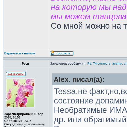
на которую мы наде
мы можем танцев
Со мной можно на 
Вернуться к началу
Руся
Заголовок сообщения:
Re: Тягостность, апатия, у
Alex. писал(а):
Tessa,не факт,но,
состояние допамин
Необратимые ИМАО
Зарегистрирован:
15 апр
др. или обратимый
2018, 18:51
Сообщения:
2327
Откуда:
only an ocean away