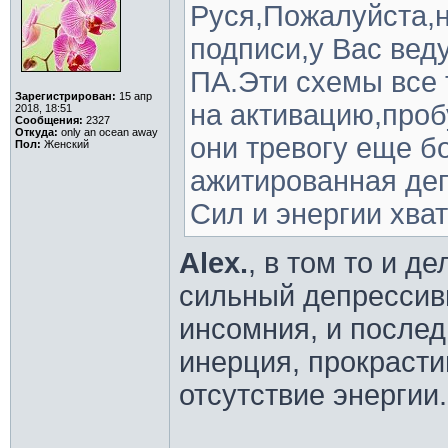
Руся,Пожалуйста,н
подписи,у Вас вед
ПА.Эти схемы все
Зарегистрирован:
15 апр
на активацию,проб
2018, 18:51
Сообщения:
2327
Откуда:
only an ocean away
они тревогу еще б
Пол:
Женский
ажитированная де
Сил и энергии хва
Alex.
, в том то и де
сильный депрессив
инсомния, и послед
инерция, прокрасти
отсутствие энергии.