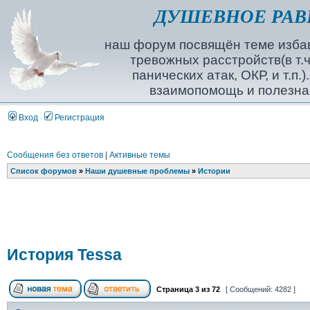
ДУШЕВНОЕ РАВ
наш форум посвящён теме избав
тревожных расстройств(в т.ч
панических атак, ОКР, и т.п.
взаимопомощь и полезна
Вход
Регистрация
Сообщения без ответов
|
Активные темы
Список форумов
»
Наши душевные проблемы
»
Истории
История Tessa
Страница
3
из
72
[ Сообщений: 4282 ]