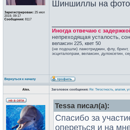
Шиншиллы на фото
Зарегистрирован:
25 июл
2019, 09:17
Сообщения:
8117
________________
Иногда отвечаю с задержко
непреходящая усталость, сон
велаксин 225, квет 50
(не подошли) ламотриджин, флу, бринт,
эсциталопрам, велаксин, дулоксетин, с
Вернуться к началу
Alex.
Заголовок сообщения:
Re: Тягостность, апатия, у
Tessa писал(а):
Спасибо за участи
опереться и на мн