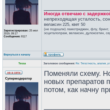
________________
Иногда отвечаю с задержко
непреходящая усталость, сон
велаксин 225, квет 50
(не подошли) ламотриджин, флу, бринт,
Зарегистрирован:
25 июл
эсциталопрам, велаксин, дулоксетин, с
2019, 09:17
Сообщения:
8117
Вернуться к началу
Tessa
Заголовок сообщения:
Re: Тягостность, апатия, у
Поменяли схему. Но
Супермодератор
новых препаратов 
потом, как начну п
________________