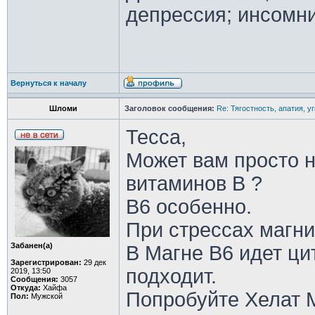
депрессия; инсомн
Вернуться к началу
Шломи
Заголовок сообщения:
Re: Тягостность, апатия, у
Тесса,
Может вам просто н
витаминов В ?
В6 особенно.
При стрессах магни
Забанен(а)
В Магне В6 идет ци
Зарегистрирован:
29 дек
подходит.
2019, 13:50
Сообщения:
3057
Откуда:
Хайфа
Попробуйте Хелат М
Пол:
Мужской