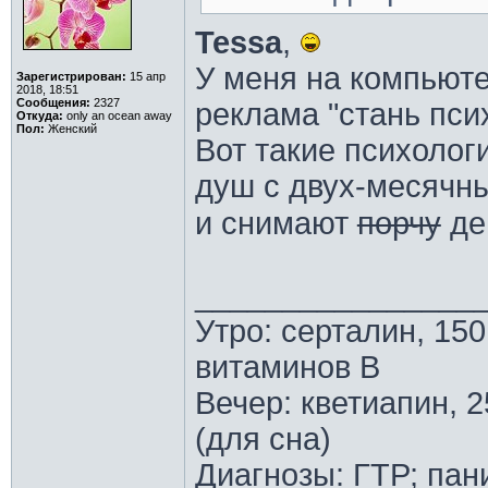
Tessa
,
У меня на компьюте
Зарегистрирован:
15 апр
2018, 18:51
Сообщения:
2327
реклама "стань пси
Откуда:
only an ocean away
Пол:
Женский
Вот такие психолог
душ с двух-месячны
и снимают
порчу
де
________________
Утро: серталин, 150
витаминов В
Вечер: кветиапин, 2
(для сна)
Диагнозы: ГТР; пан