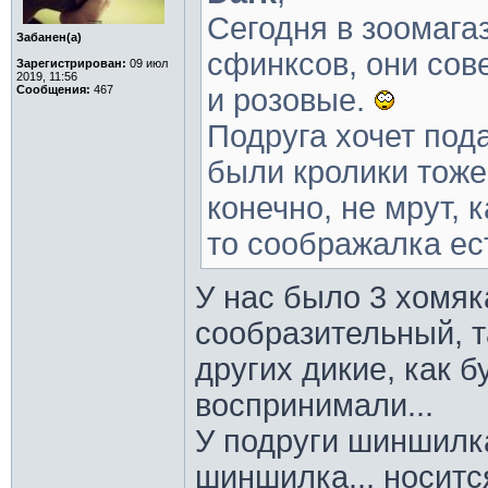
Сегодня в зоомага
Забанен(а)
сфинксов, они сов
Зарегистрирован:
09 июл
2019, 11:56
Сообщения:
467
и розовые.
Подруга хочет под
были кролики тоже,
конечно, не мрут, 
то соображалка ест
У нас было 3 хомяк
сообразительный, т
других дикие, как 
воспринимали...
У подруги шиншилка 
шиншилка... носится