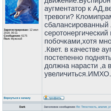
движение.Буспирон
аугментатор к АД,в
тревоги? Кломипра
сбалансированный А
Зарегистрирован:
12 июл
серотонергический
2018, 00:11
Сообщения:
6175
Пол:
Мужской
побочками,хотя мн
.Квет. в качестве а
постепенно поднять
должна нарасти ,а 
увеличиться.ИМХО
Вернуться к началу
Dark
Заголовок сообщения:
Re: Тягостность, апатия, у