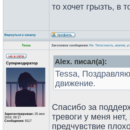
то хочет грызть, в т
Вернуться к началу
Tessa
Заголовок сообщения:
Re: Тягостность, апатия, у
Alex. писал(а):
Супермодератор
Tessa, Поздравляю,
движение.
Спасибо за поддерж
Зарегистрирован:
25 июл
тревоги у меня нет,
2019, 09:17
Сообщения:
8117
предчувствие плохо