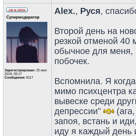
Alex.
,
Руся
, спаси
Супермодератор
Второй день на нов
резкой отменой 40 
обычное для меня, 
побочек.
Зарегистрирован:
25 июл
2019, 09:17
Сообщения:
8117
Вспомнила. Я когда
мимо психцентра как
вывеске среди друг
депрессии"
(ага,
запоя, встань и иди
иду я каждый день 