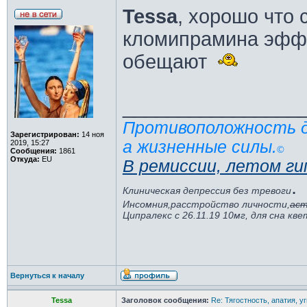
Tessa
, хорошо что 
кломипрамина эффе
обещают
________________
Противоположность де
Зарегистрирован:
14 ноя
а жизненные силы.
2019, 15:27
©️
Сообщения:
1861
Откуда:
EU
В ремиссии, летом ги
.
Клиническая депрессия без тревоги
Инсомния,расстройство личности,
аст
Ципралекс с 26.11.19 10мг, для сна кв
Вернуться к началу
Tessa
Заголовок сообщения:
Re: Тягостность, апатия, у