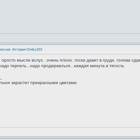
рессия. История Dmitry333
.. просто мысли вслух...очень плохо..тоска давит в груди, голова с
.надо терпеть...надо продержаться...каждая минута в тягость
_
стыня зарастет прекрасными цветами.