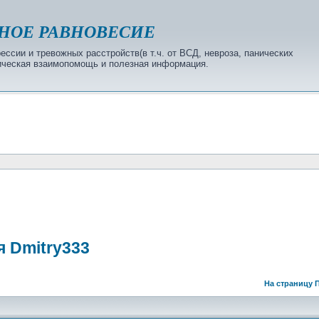
НОЕ РАВНОВЕСИЕ
ссии и тревожных расстройств(в т.ч. от ВСД, невроза, панических
огическая взаимопомощь и полезная информация.
я Dmitry333
На страницу