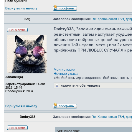
Пол:
Мужской
Вернуться к началу
Serj
Заголовок сообщения:
Re: Хроническая ГБН, деп
Dmitry333
, Запомни один очень важный 
резистентный, затем наступает ухудшен
обновления нейронных цепей на уровне
лечения 1ой недели, месяц или 2х меся
приближать ПРИ ЛЮБЫХ СЛУЧАЯХ к ремисс
_________________________________
Моя история
Ночные ужасы
Забанен(а)
«Не бойтесь идти медленно, бойтесь стоять н
Зарегистрирован:
14 авг
нажмите, чтобы увидеть
2018, 15:44
Сообщения:
2004
Вернуться к началу
Dmitry333
Заголовок сообщения:
Re: Хроническая ГБН, деп
Serj писал(а):