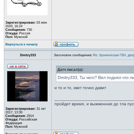
Зарегистрирован:
03 июн
2020, 16:24
Сообщения:
730
Откуда:
Россия
Пол:
Мужской
Вернуться к началу
Dmitry333
Заголовок сообщения:
Re: Хроническая ГБН, деп
Датч писал(а):
Dmitry333, Ты чего? Вел поднял что ли
и то и то, квет точно давит
_________________________________
пройдет время, и выжженная до тла пу
Зарегистрирован:
31 окт
2017, 13:30
Сообщения:
2914
Откуда:
Российская
Федерация
Пол:
Мужской