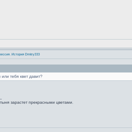
рессия. История Dmitry333
 или тебя квет давит?
_
стыня зарастет прекрасными цветами.