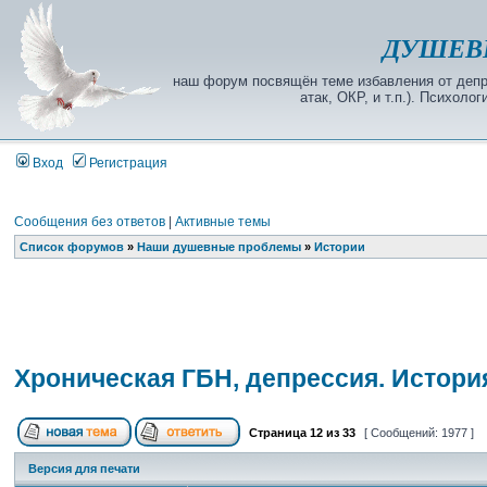
ДУШЕВ
наш форум посвящён теме избавления от депре
атак, ОКР, и т.п.). Психол
Вход
Регистрация
Сообщения без ответов
|
Активные темы
Список форумов
»
Наши душевные проблемы
»
Истории
Хроническая ГБН, депрессия. Истори
Страница
12
из
33
[ Сообщений: 1977 ]
Версия для печати