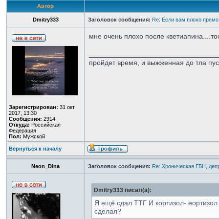
Автор
Dmitry333
Заголовок сообщения:
Re: Если вам плохо прямо
мне очень плохо после кветиапина....то
_________________________________
пройдет время, и выжженная до тла пу
Зарегистрирован:
31 окт
2017, 13:30
Сообщения:
2914
Откуда:
Российская
Федерация
Пол:
Мужской
Вернуться к началу
Neon_Dina
Заголовок сообщения:
Re: Хроническая ГБН, деп
Dmitry333 писал(а):
Я ещё сдал ТТГ И кортизол- еортизол 
сделал?