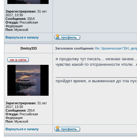
Зарегистрирован:
31 окт
2017, 13:30
Сообщения:
2914
Откуда:
Российская
Федерация
Пол:
Мужской
Вернуться к началу
Dmitry333
Заголовок сообщения:
Re: Хроническая ГБН, деп
я продолжу тут писать... незнаю зачем.
чувство какой-то отсраненности чтоли..
_________________________________
пройдет время, и выжженная до тла пу
Зарегистрирован:
31 окт
2017, 13:30
Сообщения:
2914
Откуда:
Российская
Федерация
Пол:
Мужской
Вернуться к началу