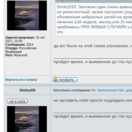
Dmitry333, Запомни один очень важный
не резистентный, затем наступает ух
обновления нейронных цепей на уровн
лечения 1ой недели, месяц или 2х ме
приближать ПРИ ЛЮБЫХ СЛУЧАЯХ к реми
это.
Зарегистрирован:
31 окт
2017, 13:30
Сообщения:
2914
да вот были на этой схеме улучшения, 
Откуда:
Российская
Федерация
Пол:
Мужской
_________________________________
пройдет время, и выжженная до тла пу
Вернуться к началу
Dmitry333
Заголовок сообщения:
Re: Хроническая ГБН, деп
но заставить себя просто подождать нет 
_________________________________
пройдет время, и выжженная до тла пу