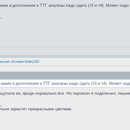
акие в дополнение к ТТГ анализы надо сдать (т3 и т4). Может надо
_
рессия. История Dmitry333
 какие в дополнение к ТТГ анализы надо сдать (т3 и т4). Может над
г щупала ее, вроде нормально все. Но тироксин я подключил, лиш
_
стыня зарастет прекрасными цветами.