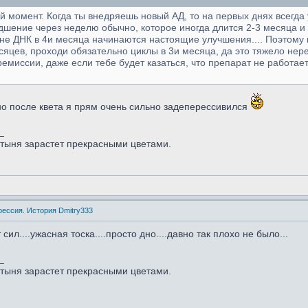
 момент. Когда ты внедряешь новый АД, то на первых днях всегда 
удшение через неделю обычно, которое иногда длится 2-3 месяца и
е ДНК в 4и месяца начинаются настоящие улучшения.... Поэтому 
сяцев, проходи обязательно циклы в 3и месяца, да это тяжело нере
ссии, даже если тебе будет казаться, что препарат не работает 
но после квета я прям очень сильно задеперессивился
_
стыня зарастет прекрасными цветами.
рессия. История Dmitry333
сил....ужасная тоска....просто дно....давно так плохо не было...
_
стыня зарастет прекрасными цветами.