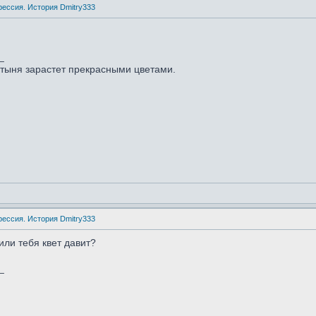
рессия. История Dmitry333
_
стыня зарастет прекрасными цветами.
рессия. История Dmitry333
 или тебя квет давит?
_