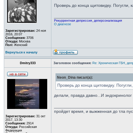
Проверь до конца щитовидку. Погугли, к
_________________________________
Рекуррентная депрессия, деперсонализация
О диагнозе
Зарегистрирован:
24 ноя
2016, 20:07
Сообщения:
3706
Откуда:
Москва
Пол:
Женский
Вернуться к началу
Dmitry333
Заголовок сообщения:
Re: Хроническая ГБН, деп
Neon_Dina писал(а):
Проверь до конца щитовидку. Погугли,
делали, правда давно...И эндокриноло
_________________________________
пройдет время, и выжженная до тла пу
Зарегистрирован:
31 окт
2017, 13:30
Сообщения:
2914
Откуда:
Российская
Федерация