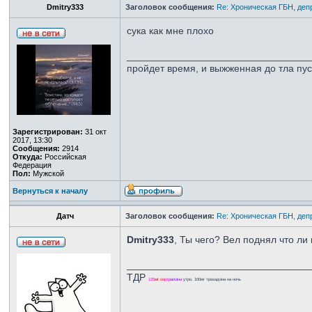
Dmitry333
Заголовок сообщения:
Re: Хроническая ГБН, деп
сука как мне плохо
_________________________________
пройдет время, и выжженная до тла пу
Зарегистрирован:
31 окт
2017, 13:30
Сообщения:
2914
Откуда:
Российская
Федерация
Пол:
Мужской
Вернуться к началу
Датч
Заголовок сообщения:
Re: Хроническая ГБН, деп
Dmitry333
, Ты чего? Вел поднял что ли
_________________________________
ТДР
1
2
5
м
г
с
е
р
т
р
а
л
и
н
а
утро, 100мг тразадона на ночь