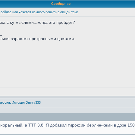
Сообщение
 сейчас или хочется немного поныть в общей теме
ска с су мыслями...когда это пройдет?
_
стыня зарастет прекрасными цветами.
рессия. История Dmitry333
норальный, а ТТГ 3.8! Я добавил тироксин берлин-хеми в дозе 150