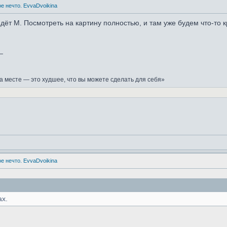
е нечто. EvvaDvoikina
дёт М. Посмотреть на картину полностью, и там уже будем что-то кр
_
а месте — это худшее, что вы можете сделать для себя»
е нечто. EvvaDvoikina
ах.