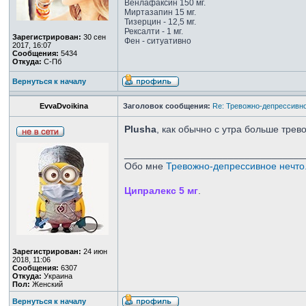
Венлафаксин 150 мг.
Миртазапин 15 мг.
Тизерцин - 12,5 мг.
Рексалти - 1 мг.
Зарегистрирован:
30 сен
Фен - ситуативно
2017, 16:07
Сообщения:
5434
Откуда:
С-Пб
Вернуться к началу
EvvaDvoikina
Заголовок сообщения:
Re: Тревожно-депрессивно
Plusha
, как обычно с утра больше трев
_________________________________
Обо мне
Тревожно-депрессивное нечто.
Ципралекс 5 мг
.
Зарегистрирован:
24 июн
2018, 11:06
Сообщения:
6307
Откуда:
Украина
Пол:
Женский
Вернуться к началу