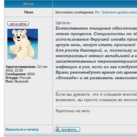
Автор
Tihon
Заголовок сообщения:
Re: Тревожно-депрессивно
Цитата -
Естественное очищение обеспечива
этого процесса. Специалисты по 
использование берушей иногда при
целую ночь, могут стать причиной
для роста бактерий, и, поскольку
многоразовых мягких вкладышей в 
запатентованных термоматериалов
инфекции в ухе, если их как следуе
Зарегистрирован:
22 сен
2016, 22:55
Врачи рекомендуют время от време
Сообщения:
6918
«блокаде» и не развивать зависимо
Откуда:
Россия
Пол:
Мужской
_________________________________
Если вы думаете, что я слишком многое
возможно, вы просто слишком во много
..................................................................
Картины не мои
Вернуться к началу