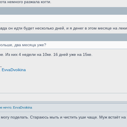
нота немного разжала когти.
авда он идти будет несколько дней, и я денег в этом месяце на ле
больше, два месяца уже?
е. Из них 4 недели на 10ке. 16 дней уже на 15ке.
_
 EvvaDvoikina
е нечто. EvvaDvoikina
не могу поделать. Стараюсь мыть и чистить уши чаще. Муж встаёт на