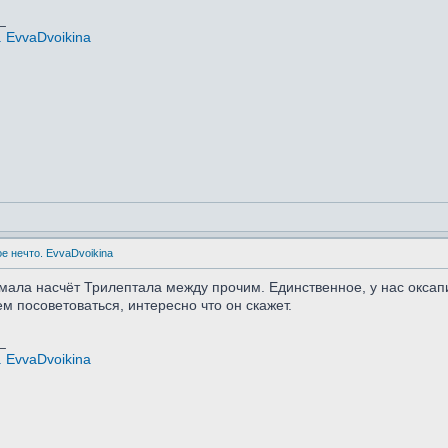
_
 EvvaDvoikina
е нечто. EvvaDvoikina
умала насчёт Трилептала между прочим. Единственное, у нас оксапи
м посоветоваться, интересно что он скажет.
_
 EvvaDvoikina