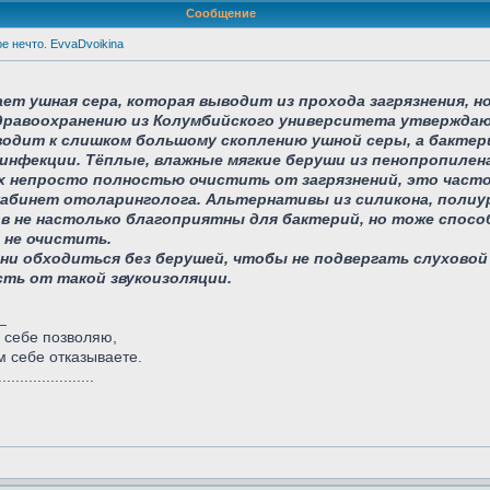
Сообщение
е нечто. EvvaDvoikina
ет ушная сера, которая выводит из прохода загрязнения, 
здравоохранению из Колумбийского университета утвержда
водит к слишком большому скоплению ушной серы, а бактери
 инфекции. Тёплые, влажные мягкие беруши из пенопропилен
 их непросто полностью очистить от загрязнений, это час
кабинет отоларинголога. Альтернативы из силикона, полиу
 не настолько благоприятны для бактерий, но тоже спосо
т не очистить.
ни обходиться без берушей, чтобы не подвергать слухово
сть от такой звукоизоляции.
_
 себе позволяю,
м себе отказываете.
......................