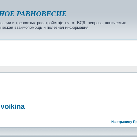
НОЕ РАВНОВЕСИЕ
ссии и тревожных расстройств(в т.ч. от ВСД, невроза, панических
огическая взаимопомощь и полезная информация.
voikina
На страницу
Пр