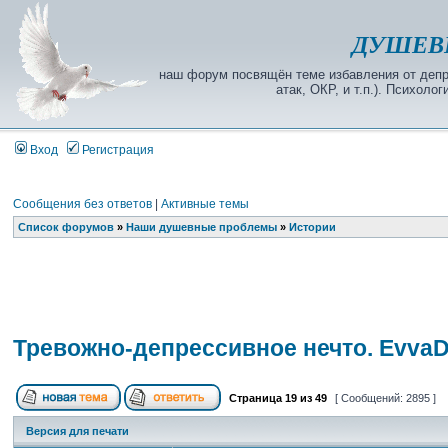
ДУШЕВ
наш форум посвящён теме избавления от депре
атак, ОКР, и т.п.). Психол
Вход
Регистрация
Сообщения без ответов
|
Активные темы
Список форумов
»
Наши душевные проблемы
»
Истории
Тревожно-депрессивное нечто. EvvaD
Страница
19
из
49
[ Сообщений: 2895 ]
Версия для печати