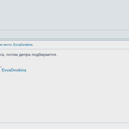
е нечто. EvvaDvoikina
ога, потом депра подбирается.
_
 EvvaDvoikina