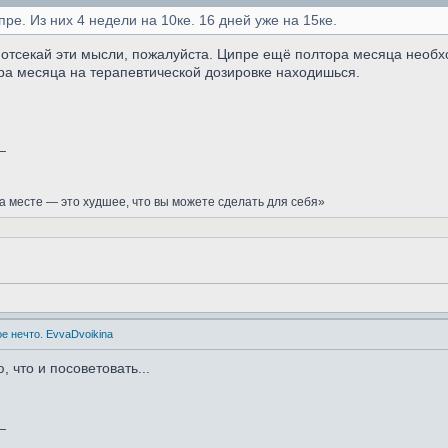
пре. Из них 4 недели на 10ке. 16 дней уже на 15ке.
, отсекай эти мысли, пожалуйста. Ципре ещё полтора месяца необ
ора месяца на терапевтической дозировке находишься.
_
а месте — это худшее, что вы можете сделать для себя»
е нечто. EvvaDvoikina
, что и посоветовать...
_