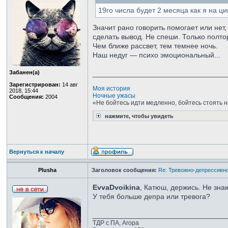
19го числа будет 2 месяца как я на ци
Значит рано говорить помогает или нет
сделать вывод. Не спеши. Только полт
Чем ближе рассвет, тем темнее ночь.
Наш недуг — психо эмоциональный...
Забанен(а)
_________________________________
Зарегистрирован:
14 авг
Моя история
2018, 15:44
Ночные ужасы
Сообщения:
2004
«Не бойтесь идти медленно, бойтесь стоять н
нажмите, чтобы увидеть
Вернуться к началу
Plusha
Заголовок сообщения:
Re: Тревожно-депрессивно
EvvaDvoikina
, Катюш, держись. Не знаю
У тебя больше депра или тревога?
_________________________________
ТДР с ПА, Агора