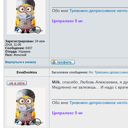
_________________________________
Обо мне
Тревожно-депрессивное нечто.
Ципралекс 5 мг
.
Зарегистрирован:
24 июн
2018, 11:06
Сообщения:
6307
Откуда:
Украина
Пол:
Женский
Вернуться к началу
EvvaDvoikina
Заголовок сообщения:
Re: Тревожно-депрессивно
Milk
, спасибо, Любовь Алексеевна, я д
Медленно не залезешь... И надо с враче
_________________________________
Обо мне
Тревожно-депрессивное нечто.
Ципралекс 5 мг
.