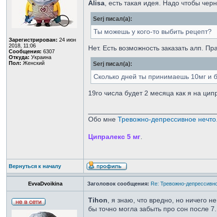
Alisa
, есть такая идея. Надо чтобы чер
Serj писал(а):
Ты можешь у кого-то выбить рецепт?
Зарегистрирован:
24 июн
2018, 11:06
Нет. Есть возможность заказать алп. Пр
Сообщения:
6307
Откуда:
Украина
Пол:
Женский
Serj писал(а):
Сколько дней ты принимаешь 10мг и 
19го числа будет 2 месяца как я на ципр
_________________________________
Обо мне
Тревожно-депрессивное нечто.
Ципралекс 5 мг
.
Вернуться к началу
EvvaDvoikina
Заголовок сообщения:
Re: Тревожно-депрессивно
Tihon
, я знаю, что вредно, но ничего 
бы точно могла забыть про сон после 7.