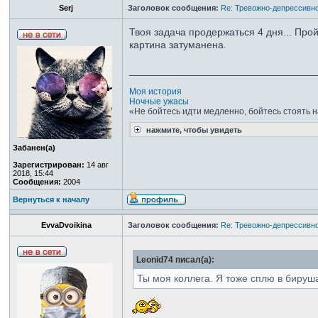
Serj
Заголовок сообщения:
Re: Тревожно-депрессивно
Твоя задача продержаться 4 дня... Прой
картина затуманена.
_________________________________
Моя история
Ночные ужасы
«Не бойтесь идти медленно, бойтесь стоять н
нажмите, чтобы увидеть
Забанен(а)
Зарегистрирован:
14 авг
2018, 15:44
Сообщения:
2004
Вернуться к началу
EvvaDvoikina
Заголовок сообщения:
Re: Тревожно-депрессивно
Leonid74 писал(а):
Ты моя коллега. Я тоже сплю в бируш