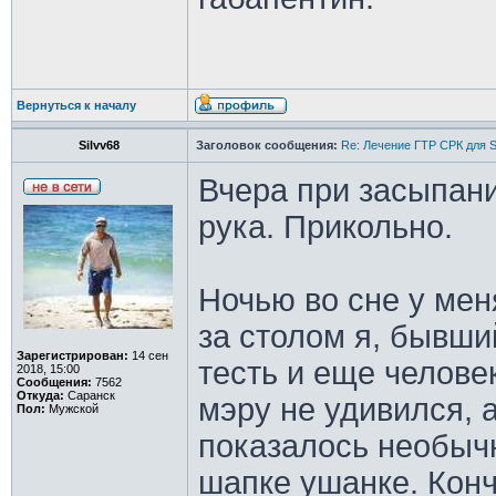
Вернуться к началу
Silvv68
Заголовок сообщения:
Re: Лечение ГТР СРК для S
Вчера при засыпани
рука. Прикольно.
Ночью во сне у мен
за столом я, бывши
Зарегистрирован:
14 сен
тесть и еще челове
2018, 15:00
Сообщения:
7562
Откуда:
Саранск
мэру не удивился, а
Пол:
Мужской
показалось необычн
шапке ушанке. Конч