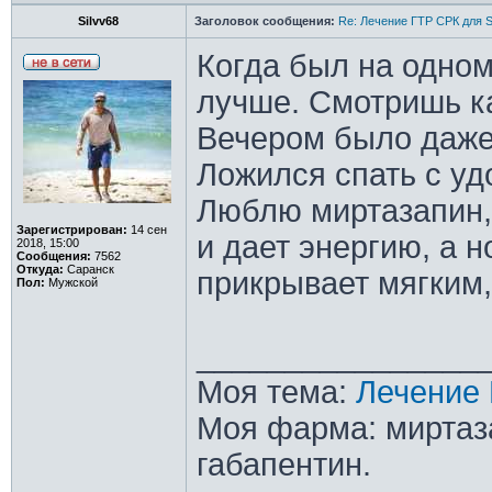
Silvv68
Заголовок сообщения:
Re: Лечение ГТР СРК для S
Когда был на одно
лучше. Смотришь к
Вечером было даже
Ложился спать с уд
Люблю миртазапин,
Зарегистрирован:
14 сен
и дает энергию, а 
2018, 15:00
Сообщения:
7562
Откуда:
Саранск
прикрывает мягким
Пол:
Мужской
________________
Моя тема:
Лечение 
Моя фарма: миртаза
габапентин.