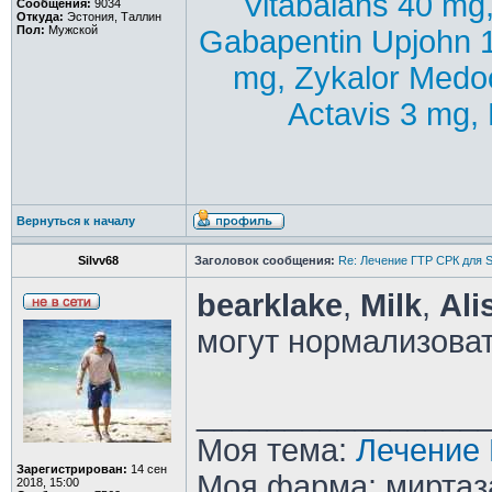
Vitabalans 40 mg
Сообщения:
9034
Откуда:
Эстония, Таллин
Пол:
Мужской
Gabapentin Upjohn 
mg, Zykalor Medo
Actavis 3 mg, 
Вернуться к началу
Silvv68
Заголовок сообщения:
Re: Лечение ГТР СРК для S
bearklake
,
Milk
,
Ali
могут нормализоват
________________
Моя тема:
Лечение 
Зарегистрирован:
14 сен
Моя фарма: миртаза
2018, 15:00