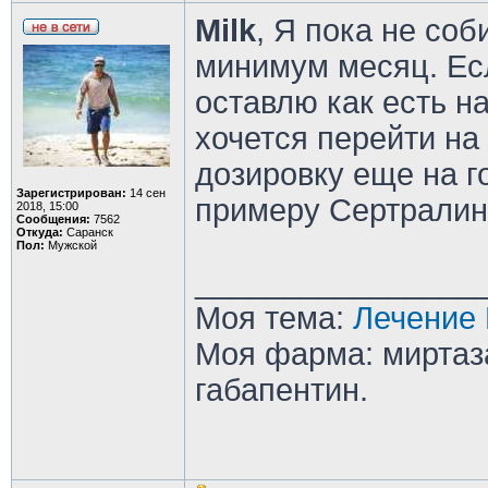
Milk
, Я пока не со
минимум месяц. Есл
оставлю как есть н
хочется перейти н
дозировку еще на г
Зарегистрирован:
14 сен
примеру Сертралин 
2018, 15:00
Сообщения:
7562
Откуда:
Саранск
Пол:
Мужской
________________
Моя тема:
Лечение 
Моя фарма: миртаза
габапентин.