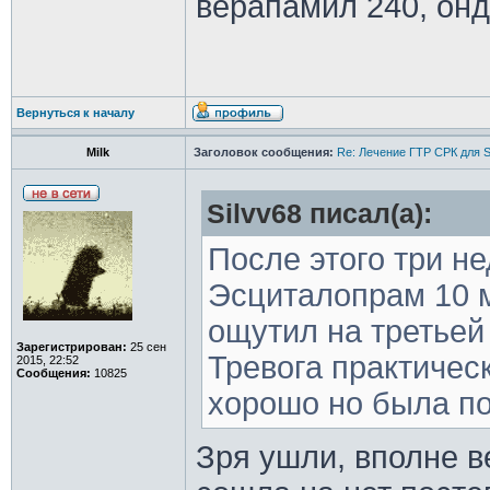
верапамил 240, онд
Вернуться к началу
Milk
Заголовок сообщения:
Re: Лечение ГТР СРК для S
Silvv68 писал(а):
После этого три н
Эсциталопрам 10 
ощутил на третьей
Зарегистрирован:
25 сен
Тревога практичес
2015, 22:52
Сообщения:
10825
хорошо но была по
Зря ушли, вполне в