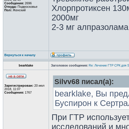
Сообщения:
2696
Хлорпротиксен 130
Откуда:
Подмосковье
Пол:
Женский
2000мг
2-3 мг алпразолама
Вернуться к началу
bearklake
Заголовок сообщения:
Re: Лечение ГТР СРК для S
Silvv68 писал(а):
Зарегистрирован:
20 июл
2018, 11:07
bearklake, Вы пре
Сообщения:
1767
Буспирон к Сертра
При ГТР использует
исследований и мно