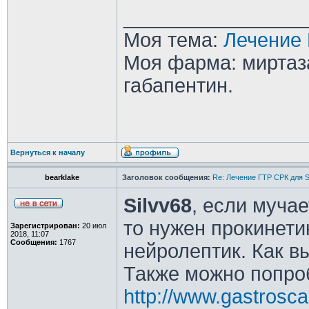
________________
Моя тема:
Лечение 
Моя фарма: миртаза
габапентин.
Вернуться к началу
bearklake
Заголовок сообщения:
Re: Лечение ГТР СРК для S
Silvv68
, если муча
то нужен прокинетик
Зарегистрирован:
20 июл
2018, 11:07
Сообщения:
1767
нейролептик. Как в
Также можно попро
http://www.gastrosc