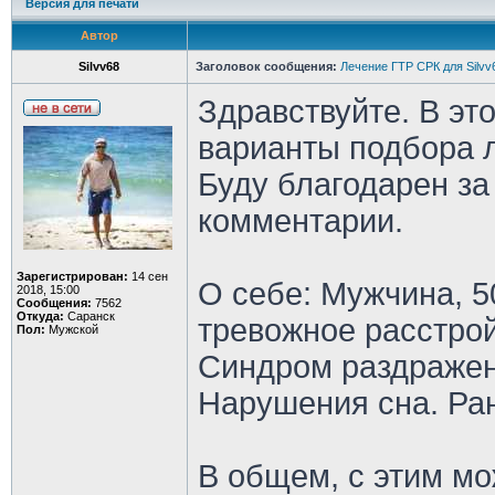
Версия для печати
Автор
Silvv68
Заголовок сообщения:
Лечение ГТР СРК для Silvv
Здравствуйте. В эт
варианты подбора л
Буду благодарен за
комментарии.
Зарегистрирован:
14 сен
О себе: Мужчина, 5
2018, 15:00
Сообщения:
7562
Откуда:
Саранск
тревожное расстрой
Пол:
Мужской
Синдром раздражен
Нарушения сна. Ра
В общем, с этим мо