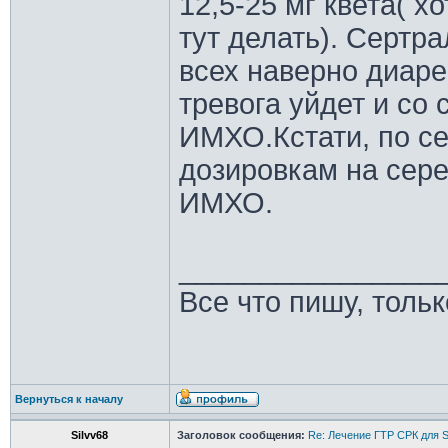
12,5-25 мг квета( х
тут делать). Серт
всех наверно диарее
тревога уйдет и со 
ИМХО.Кстати, по се
дозировкам на сере
ИМХО.
________________
Все что пишу, толь
Вернуться к началу
Silvv68
Заголовок сообщения:
Re: Лечение ГТР СРК для S