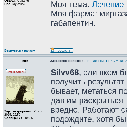
Откуда:
Саранск
Моя тема:
Лечение 
Пол:
Мужской
Моя фарма: миртаза
габапентин.
Вернуться к началу
Milk
Заголовок сообщения:
Re: Лечение ГТР СРК для S
Silvv68
, слишком б
получить результат 
бывает, метаться п
дав им раскрыться -
вредно. Работают с
Зарегистрирован:
25 сен
2015, 22:52
подождите, хотя бы
Сообщения:
10825