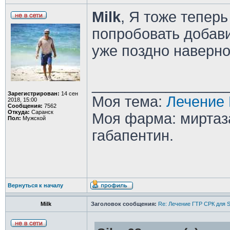
Milk
, Я тоже тепер
попробовать добави
уже поздно наверн
________________
Зарегистрирован:
14 сен
Моя тема:
Лечение 
2018, 15:00
Сообщения:
7562
Откуда:
Саранск
Моя фарма: миртаза
Пол:
Мужской
габапентин.
Вернуться к началу
Milk
Заголовок сообщения:
Re: Лечение ГТР СРК для S