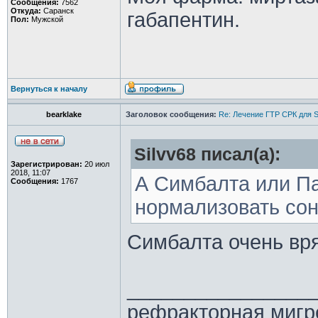
Сообщения:
7562
Откуда:
Саранск
габапентин.
Пол:
Мужской
Вернуться к началу
bearklake
Заголовок сообщения:
Re: Лечение ГТР СРК для S
Silvv68 писал(а):
Зарегистрирован:
20 июл
2018, 11:07
А Симбалта или Па
Сообщения:
1767
нормализовать сон
Симбалта очень вря
________________
рефракторная мигр