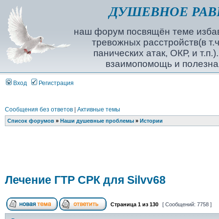
ДУШЕВНОЕ РАВ
наш форум посвящён теме избав
тревожных расстройств(в т.ч
панических атак, ОКР, и т.п.
взаимопомощь и полезна
Вход
Регистрация
Сообщения без ответов
|
Активные темы
Список форумов
»
Наши душевные проблемы
»
Истории
Лечение ГТР СРК для Silvv68
Страница
1
из
130
[ Сообщений: 7758 ]