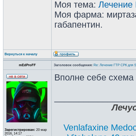
Моя тема:
Лечение 
Моя фарма: миртаза
габапентин.
Вернуться к началу
mEdProFF
Заголовок сообщения:
Re: Лечение ГТР СРК для S
Вполне себе схема
________________
Лечус
Venlafaxine Medoc
Зарегистрирован:
20 мар
2016, 14:17