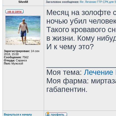
Silvv68
Заголовок сообщения:
Re: Лечение ГТР СРК для S
Месяц на золофте 
ночью убил человек
Такого кровавого с
в жизни. Кому нибу
И к чему это?
Зарегистрирован:
14 сен
2018, 15:00
Сообщения:
7562
Откуда:
Саранск
________________
Пол:
Мужской
Моя тема:
Лечение 
Моя фарма: миртаза
габапентин.
Вернуться к началу