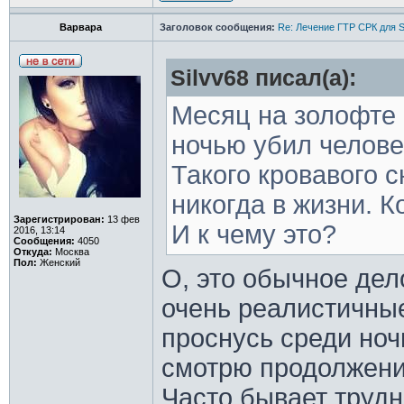
Варвара
Заголовок сообщения:
Re: Лечение ГТР СРК для S
Silvv68 писал(а):
Месяц на золофте 
ночью убил челове
Такого кровавого с
никогда в жизни. К
Зарегистрирован:
13 фев
И к чему это?
2016, 13:14
Сообщения:
4050
Откуда:
Москва
Пол:
Женский
О, это обычное дел
очень реалистичные
проснусь среди ноч
смотрю продолжени
Часто бывает трудно