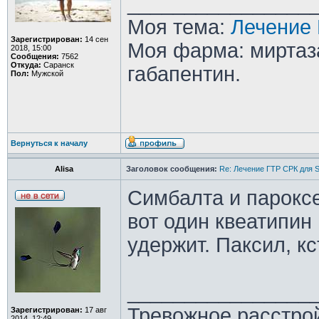
________________
Моя тема:
Лечение 
Зарегистрирован:
14 сен
Моя фарма: миртаза
2018, 15:00
Сообщения:
7562
Откуда:
Саранск
габапентин.
Пол:
Мужской
Вернуться к началу
Alisa
Заголовок сообщения:
Re: Лечение ГТР СРК для S
Симбалта и пароксе
вот один квеатипин
удержит. Паксил, к
________________
Тревожное расстрой
Зарегистрирован:
17 авг
2014, 12:49