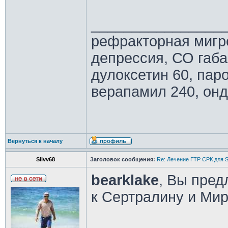
________________
рефракторная мигр
депрессия, СО габ
дулоксетин 60, паро
верапамил 240, онд
Вернуться к началу
Silvv68
Заголовок сообщения:
Re: Лечение ГТР СРК для S
bearklake
, Вы пред
к Сертралину и Ми