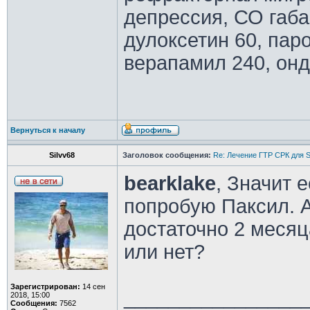
депрессия, СО габ
дулоксетин 60, паро
верапамил 240, онд
Вернуться к началу
Silvv68
Заголовок сообщения:
Re: Лечение ГТР СРК для S
bearklake
, Значит 
попробую Паксил. 
достаточно 2 месяц
или нет?
Зарегистрирован:
14 сен
________________
2018, 15:00
Сообщения:
7562