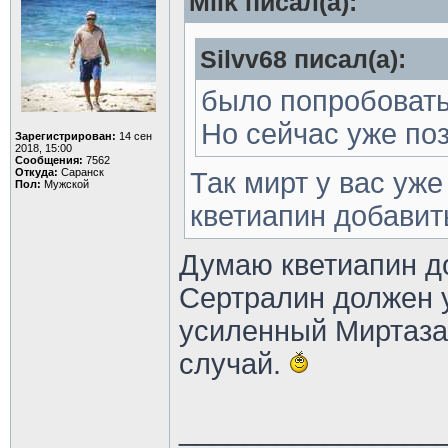
Milk писал(а):
Silvv68 писал(а):
было попробовать
Но сейчас уже по
Зарегистрирован:
14 сен
2018, 15:00
Сообщения:
7562
Откуда:
Саранск
Так мирт у вас уже
Пол:
Мужской
кветиапин добави
Думаю кветиапин до
Сертралин должен у
усиленный Миртаза
случай.
________________