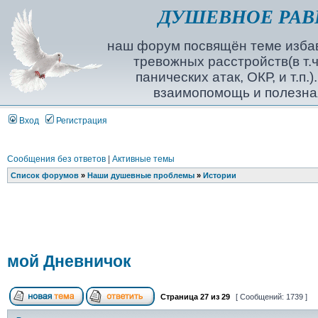
ДУШЕВНОЕ РАВ
наш форум посвящён теме избав
тревожных расстройств(в т.ч
панических атак, ОКР, и т.п.
взаимопомощь и полезна
Вход
Регистрация
Сообщения без ответов
|
Активные темы
Список форумов
»
Наши душевные проблемы
»
Истории
мой Дневничок
Страница
27
из
29
[ Сообщений: 1739 ]