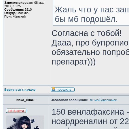
Зарегистрирован:
08 мар
2017, 13:25
Жаль что у нас за
Сообщения:
3210
Откуда:
Москва
бы мб подошёл.
Пол:
Женский
Согласна с тобой!
Дааа, про бупропио
обязательно попро
препарат)))
Вернуться к началу
Neko_Hime~
Заголовок сообщения:
Re: мой Дневничок
150 венлафаксина 
ноардреналин от 22