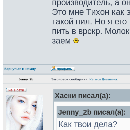
производитель, а он
Это мне Тихон как 
такой пил. Но я ег
пить в врскр. Молок
заем
Вернуться к началу
Jenny_2b
Заголовок сообщения:
Re: мой Дневничок
Хаски писал(а):
Jenny_2b писал(а):
Как твои дела?