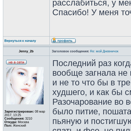
расслабиться, у ме
Спасибо! У меня то
Вернуться к началу
Jenny_2b
Заголовок сообщения:
Re: мой Дневничок
Последний раз когд
вообще загнала не в
и не то что бы в тр
худшего, и как бы с
Разочарование во в
было питие, пошата
Зарегистрирован:
08 мар
2017, 13:25
пьяную и постигшу
Сообщения:
3210
Откуда:
Москва
Пол:
Женский
спать и фсе, не пи