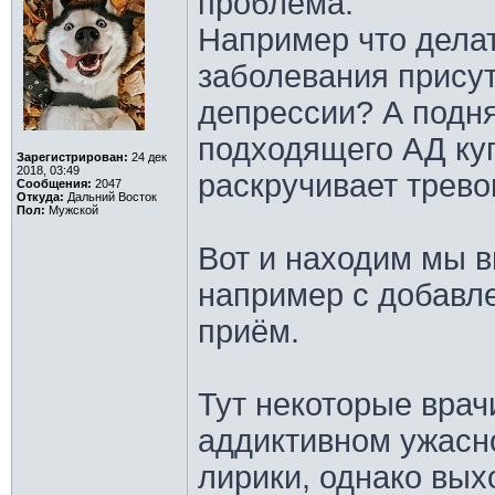
проблема.
Например что делат
заболевания присут
депрессии? А подн
подходящего АД ку
Зарегистрирован:
24 дек
2018, 03:49
раскручивает трево
Сообщения:
2047
Откуда:
Дальний Восток
Пол:
Мужской
Вот и находим мы в
например с добавле
приём.
Тут некоторые врач
аддиктивном ужасн
лирики, однако вых