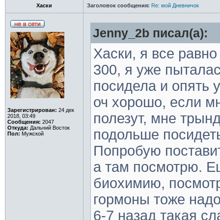
Хаски
Заголовок сообщения:
Re: мой Дневничок
Jenny_2b писал(а):
Хаски, я все равн
300, я уже пыталас
посидела и опять у
оч хорошо, если м
Зарегистрирован:
24 дек
полезут, мне трын
2018, 03:49
Сообщения:
2047
Откуда:
Дальний Восток
подольше посидеть
Пол:
Мужской
Попробую поставит
а там посмотрю. Е
биохимию, посмотр
гормоны тоже надо
6-7 назад такая с