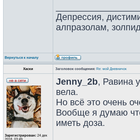
________________
Депрессия, дистим
алпразолам, золпид
Вернуться к началу
Хаски
Заголовок сообщения:
Re: мой Дневничок
Jenny_2b
, Равина 
вела.
Но всё это очень о
Вообще я думаю чт
иметь доза.
Зарегистрирован:
24 дек
2018, 03:49