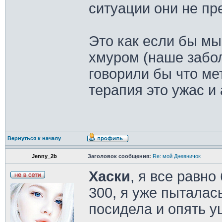
ситуации они не пр
Это как если бы мы
хмуром (наше забол
говорили бы что м
терапия это ужас и
Вернуться к началу
Jenny_2b
Заголовок сообщения:
Re: мой Дневничок
Хаски
, я все равн
300, я уже пыталас
посидела и опять у