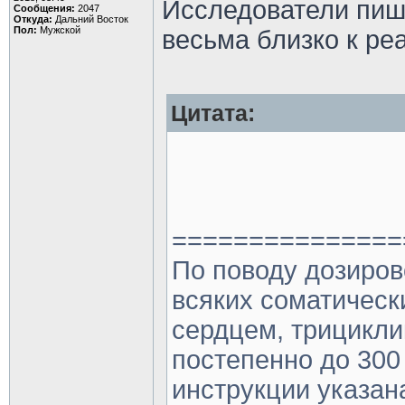
Исследователи пишу
Сообщения:
2047
Откуда:
Дальний Восток
Пол:
Мужской
весьма близко к ре
Цитата:
===============
По поводу дозирово
всяких соматическ
сердцем, трицикли
постепенно до 300 
инструкции указан