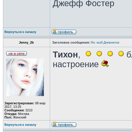
Джефф Фостер
Вернуться к началу
Jenny_2b
Заголовок сообщения:
Re: мой Дневничок
Тихон
,
б
настроение
Зарегистрирован:
08 мар
2017, 13:25
Сообщения:
3210
Откуда:
Москва
Пол:
Женский
Вернуться к началу