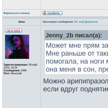
Вернуться к началу
kitsu
Заголовок сообщения:
Re: мой Дневничок
Jenny_2b писал(а):
Может мне прям за
Мне раньше от так
помогала, на ноги 
Зарегистрирован:
09 май
она меня в сон, п
2018, 16:54
Сообщения:
2498
Пол:
Женский
Можно арипипразол
если вдруг подняти
________________