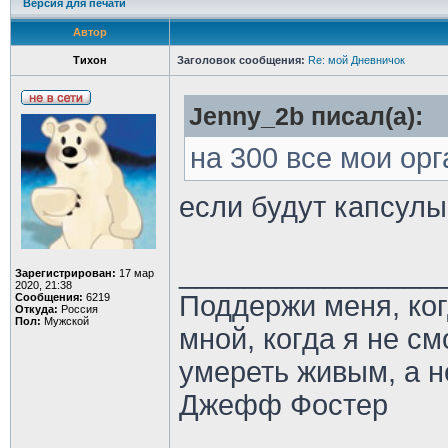
Версия для печати
Автор
Тихон
Заголовок сообщения:
Re: мой Дневничок
Jenny_2b писал(а):
на 300 все мои ор
если будут капсулы
________________
Зарегистрирован:
17 мар
2020, 21:38
Поддержи меня, ко
Сообщения:
6219
Откуда:
Россия
Пол:
Мужской
мной, когда я не с
умереть живым, а н
Джефф Фостер