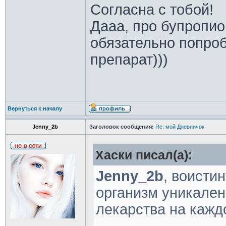
Согласна с тобой!
Дааа, про бупропио
обязательно попро
препарат)))
Вернуться к началу
Jenny_2b
Заголовок сообщения:
Re: мой Дневничок
Хаски писал(а):
Jenny_2b
, воисти
организм уникален 
лекарства на кажд