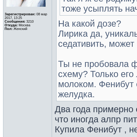
тоже усыплять на
Зарегистрирован:
08 мар
2017, 13:25
На какой дозе?
Сообщения:
3210
Откуда:
Москва
Пол:
Женский
Лирика да, уникал
седативить, может
Ты не пробовала ф
схему? Только его
молоком. Фенибут 
желудка.
Два года примерно 
что иногда алпр пи
Купила Фенибут , н