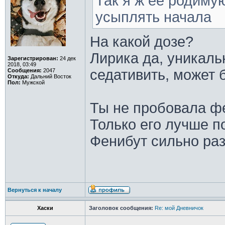
Так я ж ее родиму
усыплять начала
На какой дозе?
Лирика да, уникаль
Зарегистрирован:
24 дек
2018, 03:49
седативить, может 
Сообщения:
2047
Откуда:
Дальний Восток
Пол:
Мужской
Ты не пробовала ф
Только его лучше п
Фенибут сильно раз
Вернуться к началу
Хаски
Заголовок сообщения:
Re: мой Дневничок