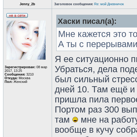
Jenny_2b
Заголовок сообщения:
Re: мой Дневничок
Хаски писал(а):
Мне кажется это т
А ты с перерывами
Я ее ситуационно п
Убраться, дела по
Зарегистрирован:
08 мар
2017, 13:25
Сообщения:
3210
был сильный стресс
Откуда:
Москва
Пол:
Женский
дней 10. Там ещё и
пришла пила первое
Портом раз 300 вып
там
мне на работу
вообще в кучу собра