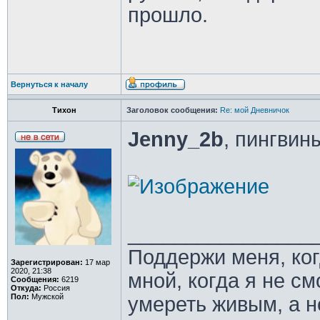
прошло.
Вернуться к началу
Тихон
Заголовок сообщения:
Re: мой Дневничок
Jenny_2b
, пингвин
________________
Поддержи меня, ко
Зарегистрирован:
17 мар
2020, 21:38
мной, когда я не с
Сообщения:
6219
Откуда:
Россия
Пол:
Мужской
умереть живым, а н