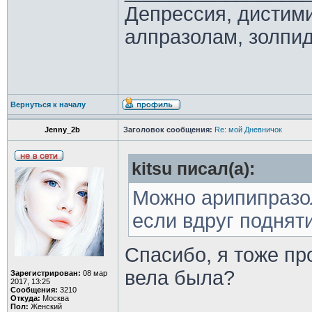
Депрессия, дистим
алпразолам, золпид
Вернуться к началу
Jenny_2b
Заголовок сообщения:
Re: мой Дневничок
kitsu писал(а):
Можно арипипразол
если вдруг поднят
Спасибо, я тоже пр
вела была?
Зарегистрирован:
08 мар
2017, 13:25
Сообщения:
3210
Откуда:
Москва
Пол:
Женский