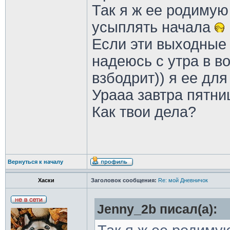
Так я ж ее родимую
усыплять начала
Если эти выходные 
надеюсь с утра в в
взбодрит)) я ее для
Урааа завтра пятниц
Как твои дела?
Вернуться к началу
Хаски
Заголовок сообщения:
Re: мой Дневничок
Jenny_2b писал(а):