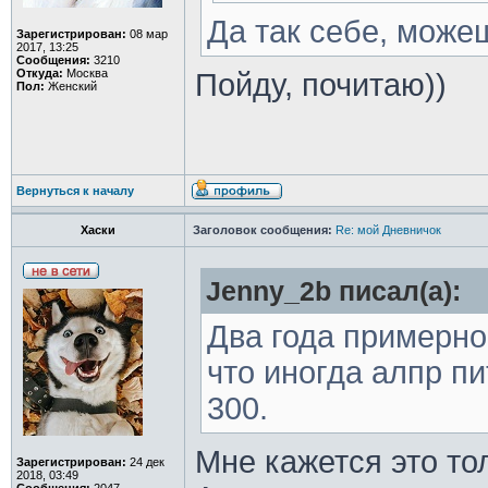
Да так себе, може
Зарегистрирован:
08 мар
2017, 13:25
Сообщения:
3210
Откуда:
Москва
Пойду, почитаю))
Пол:
Женский
Вернуться к началу
Хаски
Заголовок сообщения:
Re: мой Дневничок
Jenny_2b писал(а):
Два года примерно
что иногда алпр пи
300.
Мне кажется это то
Зарегистрирован:
24 дек
2018, 03:49