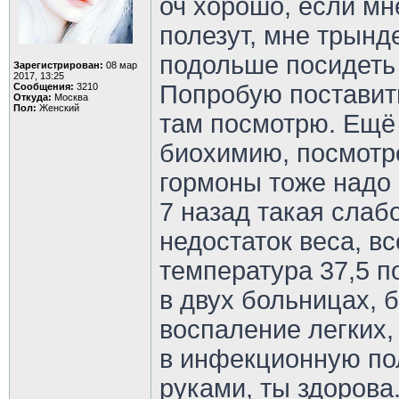
оч хорошо, если мн
полезут, мне трынд
подольше посидеть 
Зарегистрирован:
08 мар
2017, 13:25
Попробую поставить
Сообщения:
3210
Откуда:
Москва
Пол:
Женский
там посмотрю. Ещё 
биохимию, посмотре
гормоны тоже надо 
7 назад такая слаб
недостаток веса, в
температура 37,5 п
в двух больницах, 
воспаление легких,
в инфекционную по
руками, ты здорова