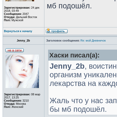
мб подошёл.
Зарегистрирован:
24 дек
2018, 03:49
Сообщения:
2047
Откуда:
Дальний Восток
Пол:
Мужской
Вернуться к началу
Jenny_2b
Заголовок сообщения:
Re: мой Дневничок
Хаски писал(а):
Jenny_2b
, воисти
организм уникален 
лекарства на кажд
Зарегистрирован:
08 мар
2017, 13:25
Жаль что у нас за
Сообщения:
3210
Откуда:
Москва
бы мб подошёл.
Пол:
Женский