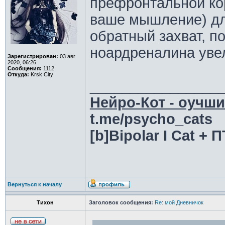
префронтальной кор
ваше мышление) д
обратный захват, п
ноардреналина уве
Зарегистрирован:
03 авг
2020, 06:26
Сообщения:
1112
Откуда:
Krsk City
________________
Нейро-Кот - оучши
t.me/psycho_cats
[b]Bipolar I Cat +
Вернуться к началу
Тихон
Заголовок сообщения:
Re: мой Дневничок