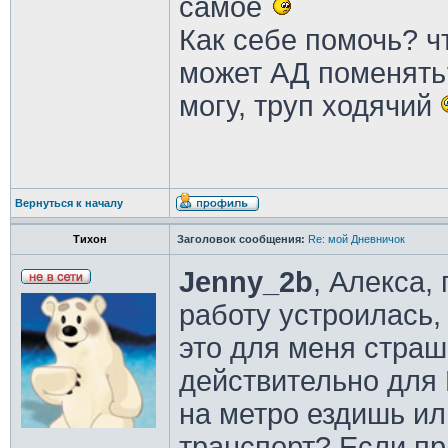
самое
Как себе помочь? ч
может АД поменять?
могу, труп ходячий
Вернуться к началу
Тихон
Заголовок сообщения:
Re: мой Дневничок
Jenny_2b
, Алекса,
работу устроилась, 
это для меня страш
действительно для
на метро ездишь ил
транспорт? Если пр