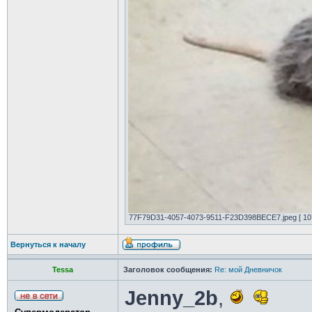
77F79D31-4057-4073-9511-F23D398BECE7.jpeg [ 107
Вернуться к началу
Tessa
Заголовок сообщения:
Re: мой Дневничок
Jenny_2b
,