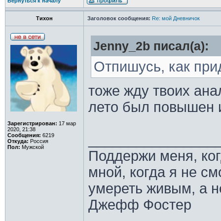
Вернуться к началу
Тихон
Заголовок сообщения:
Re: мой Дневничок
Jenny_2b писал(а):
Отпишусь, как при
тоже жду твоих ана
лето был повышен 
Зарегистрирован:
17 мар
2020, 21:38
________________
Сообщения:
6219
Откуда:
Россия
Пол:
Мужской
Поддержи меня, ко
мной, когда я не с
умереть живым, а н
Джефф Фостер