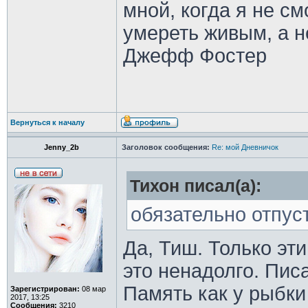
мной, когда я не с
умереть живым, а н
Джефф Фостер
Вернуться к началу
Jenny_2b
Заголовок сообщения:
Re: мой Дневничок
Тихон писал(а):
обязательно отпуст
Да, Тиш. Только эт
это ненадолго. Пис
Память как у рыбк
Зарегистрирован:
08 мар
2017, 13:25
Сообщения:
3210