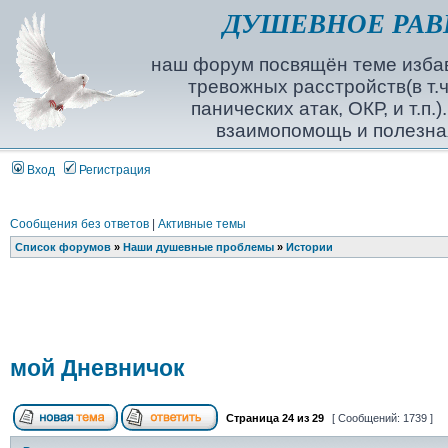
ДУШЕВНОЕ РАВ
наш форум посвящён теме избав
тревожных расстройств(в т.ч
панических атак, ОКР, и т.п.
взаимопомощь и полезна
Вход
Регистрация
Сообщения без ответов
|
Активные темы
Список форумов
»
Наши душевные проблемы
»
Истории
мой Дневничок
Страница
24
из
29
[ Сообщений: 1739 ]