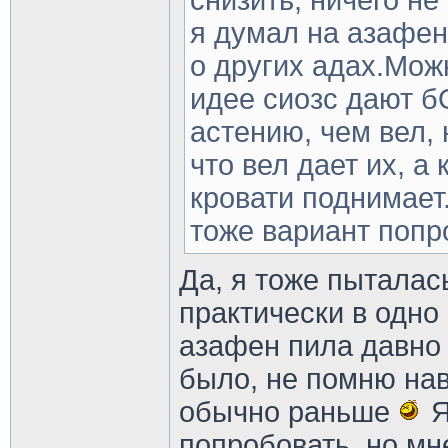
снизить, ничего не
я думал на азафен
о других адах.Мож
идее сиозс дают 
астению, чем вел, 
что вел дает их, а
кровати поднимает
тоже вариант попр
Да, я тоже пыталас
практически в одно
азафен пила давно 
было, не помню нав
обычно раньше
Я
попробовать, но мн