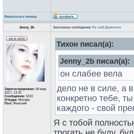
Вернуться к началу
Jenny_2b
Заголовок сообщения:
Re: мой Дневничок
Тихон писал(а):
Jenny_2b писал(а):
он слабее вела
дело не в силе, а 
Зарегистрирован:
08 мар
2017, 13:25
конкретно тебе, ты
Сообщения:
3210
Откуда:
Москва
Пол:
Женский
каждого - свой пре
Я с тобой полность
трогать не буду, буд