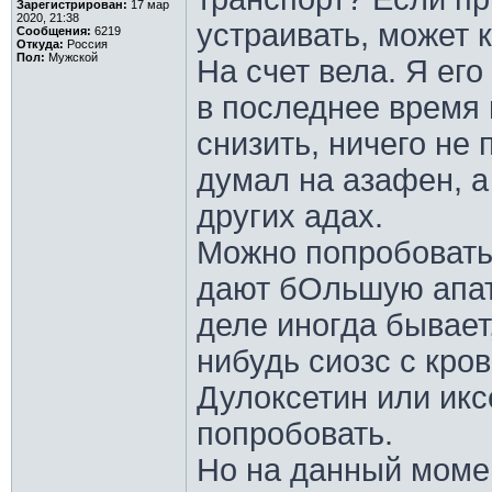
Зарегистрирован:
17 мар
2020, 21:38
устраивать, может 
Сообщения:
6219
Откуда:
Россия
Пол:
Мужской
На счет вела. Я ег
в последнее время 
снизить, ничего не 
думал на азафен, а
других адах.
Можно попробовать.
дают бОльшую апат
деле иногда бывает,
нибудь сиозс с кро
Дулоксетин или икс
попробовать.
Но на данный момен