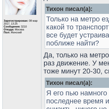
Тихон писал(а):
Только на метро е
Зарегистрирован:
08 мар
2017, 13:25
какой то транспор
Сообщения:
3210
Откуда:
Москва
Пол:
Женский
все будет устраива
поближе найти?
Да, только на метро
раз движение. У ме
тоже минут 20-30, 
Тихон писал(а):
Я его пью намного
последнее время и