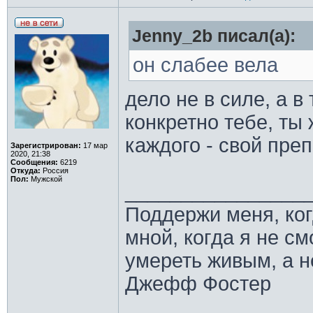
Jenny_2b писал(а):
он слабее вела
дело не в силе, а в
конкретно тебе, ты 
каждого - свой пре
Зарегистрирован:
17 мар
2020, 21:38
Сообщения:
6219
Откуда:
Россия
Пол:
Мужской
________________
Поддержи меня, ко
мной, когда я не с
умереть живым, а н
Джефф Фостер