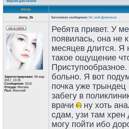
Версия для печати
Автор
Jenny_2b
Заголовок сообщения:
Re: мой Дневничок
Ребята привет. У м
появилась, она не 
месяцев длится. Я 
такое ощущение что
Приступообразное.
больно. Я вот поду
Зарегистрирован:
08 мар
2017, 13:25
почка уже трындец
Сообщения:
3210
Откуда:
Москва
Пол:
Женский
забегу в поликлиник
врачи
ну хоть ан
сдам, узи там хрен
могу пойти ибо доро