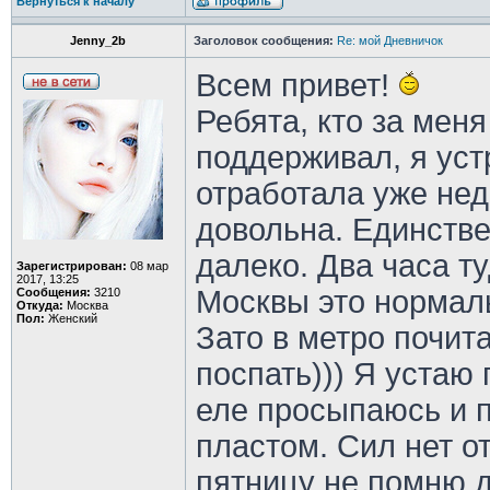
Вернуться к началу
Jenny_2b
Заголовок сообщения:
Re: мой Дневничок
Всем привет!
Ребята, кто за мен
поддерживал, я уст
отработала уже нед
довольна. Единстве
далеко. Два часа ту
Зарегистрирован:
08 мар
2017, 13:25
Москвы это норма
Сообщения:
3210
Откуда:
Москва
Пол:
Женский
Зато в метро почит
поспать))) Я устаю
еле просыпаюсь и 
пластом. Сил нет о
пятницу не помню д