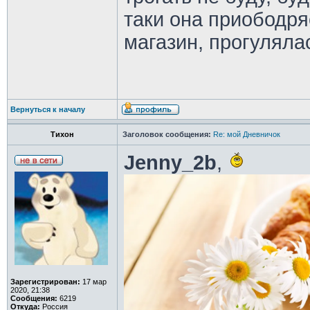
таки она приободр
магазин, прогуляла
Вернуться к началу
Тихон
Заголовок сообщения:
Re: мой Дневничок
Jenny_2b
,
Зарегистрирован:
17 мар
2020, 21:38
Сообщения:
6219
Откуда:
Россия