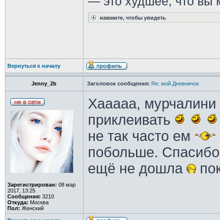
— это худшее, что вы 
нажмите, чтобы увидеть
Вернуться к началу
Jenny_2b
Заголовок сообщения:
Re: мой Дневничок
Хааааа, мурчалини 
приклеивать
не так часто ем
побольше. Спасибо 
ещё не дошла
пок
Зарегистрирован:
08 мар
2017, 13:25
Сообщения:
3210
Откуда:
Москва
Пол:
Женский