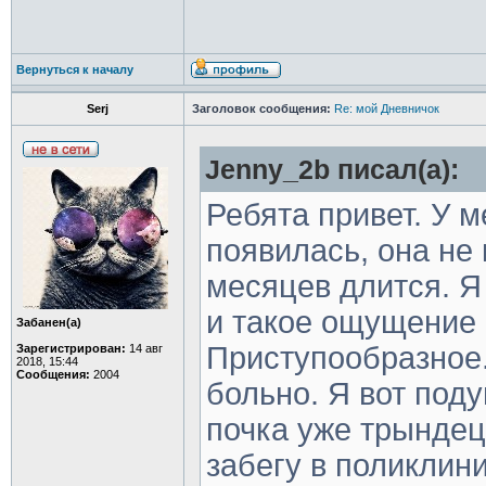
Вернуться к началу
Serj
Заголовок сообщения:
Re: мой Дневничок
Jenny_2b писал(а):
Ребята привет. У 
появилась, она не
месяцев длится. Я
и такое ощущение ч
Забанен(а)
Приступообразное.
Зарегистрирован:
14 авг
2018, 15:44
Сообщения:
2004
больно. Я вот поду
почка уже трынде
забегу в поликлини