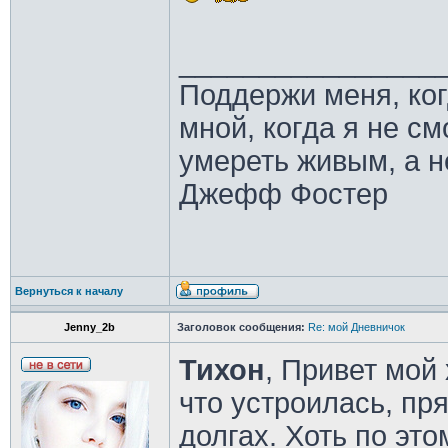
________________
Поддержи меня, ко
мной, когда я не с
умереть живым, а н
Джефф Фостер
Вернуться к началу
Jenny_2b
Заголовок сообщения:
Re: мой Дневничок
Тихон
, Привет мо
что устроилась, пр
долгах. Хоть по эт