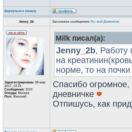
Вернуться к началу
Jenny_2b
Заголовок сообщения:
Re: мой Дневничок
Milk писал(а):
Jenny_2b
, Работу
на креатинин(кровь
норме, то на почк
Спасибо огромное, 
Зарегистрирован:
08 мар
2017, 13:25
Сообщения:
3210
дневничке
Откуда:
Москва
Пол:
Женский
Отпишусь, как при