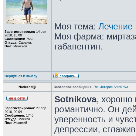
________________
Моя тема:
Лечение 
Зарегистрирован:
14 сен
Моя фарма: миртаза
2018, 15:00
Сообщения:
7562
Откуда:
Саранск
габапентин.
Пол:
Мужской
Вернуться к началу
Nadezhd@
Заголовок сообщения:
Re: История Sotnikova
Sotnikova
, хорошо
романтично. Он дей
Зарегистрирован:
27 апр
2016, 00:04
Сообщения:
1746
уверенность и чувс
Откуда:
Москва
Пол:
Женский
депрессии, сглажив