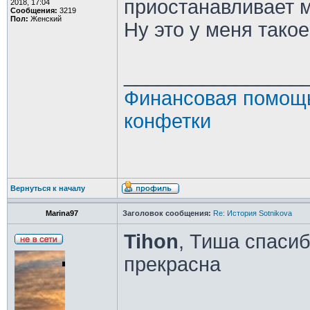
приостанавливает 
2018, 17:04
Сообщения:
3219
Пол:
Женский
Ну это у меня тако
________________
Финансовая помощь
конфетки
Вернуться к началу
Marina97
Заголовок сообщения:
Re: История Sotnikova
Tihon
, Тиша спасиб
прекрасна