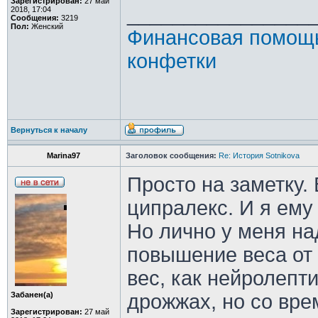
Зарегистрирован:
27 май
________________
2018, 17:04
Сообщения:
3219
Пол:
Женский
Финансовая помощь
конфетки
Вернуться к началу
Marina97
Заголовок сообщения:
Re: История Sotnikova
Просто на заметку.
ципралекс. И я ему
Но лично у меня на
повышение веса от
вес, как нейролепти
Забанен(а)
дрожжах, но со вре
Зарегистрирован:
27 май