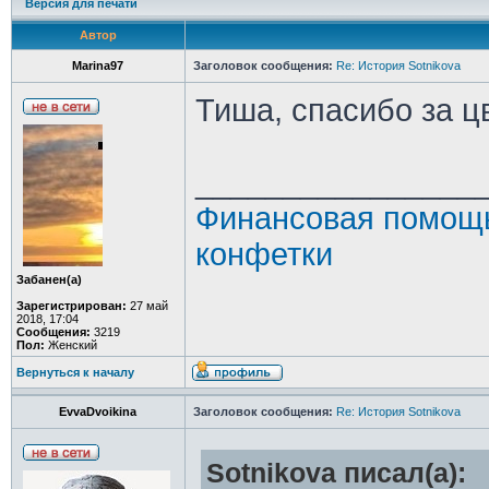
Версия для печати
Автор
Marina97
Заголовок сообщения:
Re: История Sotnikova
Тиша, спасибо за ц
________________
Финансовая помощь
конфетки
Забанен(а)
Зарегистрирован:
27 май
2018, 17:04
Сообщения:
3219
Пол:
Женский
Вернуться к началу
EvvaDvoikina
Заголовок сообщения:
Re: История Sotnikova
Sotnikova писал(а):