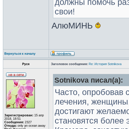
должны помочь раз
свои!
АлюМИНЬ
Вернуться к началу
Руся
Заголовок сообщения:
Re: История Sotnikova
Sotnikova писал(а):
Часто, опробовав
лечения, женщины,
достигают желаемо
Зарегистрирован:
15 апр
становятся более 
2018, 18:51
Сообщения:
2327
Откуда:
only an ocean away