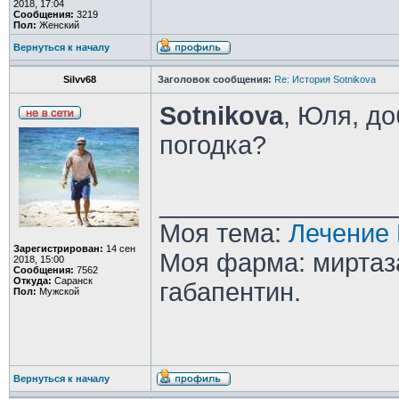
2018, 17:04
Сообщения:
3219
Пол:
Женский
Вернуться к началу
Silvv68
Заголовок сообщения:
Re: История Sotnikova
Sotnikova
, Юля, до
погодка?
________________
Моя тема:
Лечение 
Зарегистрирован:
14 сен
Моя фарма: миртаза
2018, 15:00
Сообщения:
7562
Откуда:
Саранск
габапентин.
Пол:
Мужской
Вернуться к началу