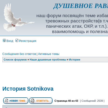
ДУШЕВНОЕ РАВ
наш форум посвящён теме избав
тревожных расстройств(в т.ч
панических атак, ОКР, и т.п.
взаимопомощь и полезна
Вход
Регистрация
Сообщения без ответов
|
Активные темы
Список форумов
»
Наши душевные проблемы
»
Истории
История Sotnikova
Страница
40
из
43
[ Сообщений: 2539 ]