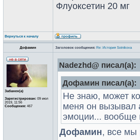
Флуоксетин 20 мг
Вернуться к началу
Дофамин
Заголовок сообщения:
Re: История Sotnikova
Nadezhd@ писал(а):
Дофамин писал(а):
Забанен(а)
Не знаю, может ко
Зарегистрирован:
09 июл
2019, 11:56
меня он вызывал 
Сообщения:
467
эмоции... вообще в
Дофамин
, все мы