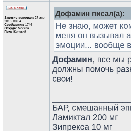
Дофамин писал(а):
Зарегистрирован:
27 апр
2016, 00:04
Не знаю, может ком
Сообщения:
1746
Откуда:
Москва
Пол:
Женский
меня он вызывал а
эмоции... вообще в
Дофамин
, все мы 
должны помочь разн
свои!
________________
БАР, смешанный эп
Ламиктал 200 мг
Зипрекса 10 мг