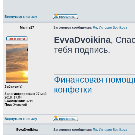
Вернуться к началу
Marina97
Заголовок сообщения:
Re: История Sotnikova
EvvaDvoikina
, Спа
тебя подпись.
________________
Финансовая помощь
Забанен(а)
конфетки
Зарегистрирован:
27 май
2018, 17:04
Сообщения:
3219
Пол:
Женский
Вернуться к началу
EvvaDvoikina
Заголовок сообщения:
Re: История Sotnikova