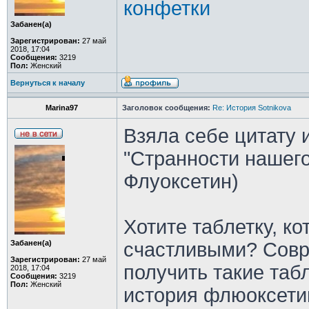
конфетки
Забанен(а)
Зарегистрирован:
27 май
2018, 17:04
Сообщения:
3219
Пол:
Женский
Вернуться к началу
Marina97
Заголовок сообщения:
Re: История Sotnikova
Взяла себе цитату 
"Странности нашего
Флуоксетин)
Хотите таблетку, ко
Забанен(а)
счастливыми? Совр
Зарегистрирован:
27 май
получить такие таб
2018, 17:04
Сообщения:
3219
Пол:
Женский
история флюоксетин