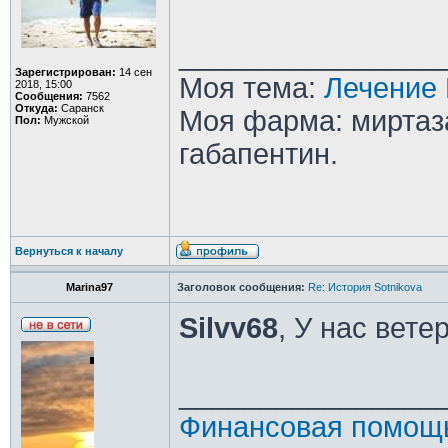
________________
Зарегистрирован:
14 сен
Моя тема:
Лечение 
2018, 15:00
Сообщения:
7562
Откуда:
Саранск
Моя фарма: миртаза
Пол:
Мужской
габапентин.
Вернуться к началу
Marina97
Заголовок сообщения:
Re: История Sotnikova
Silvv68
, У нас вете
________________
Финансовая помощь