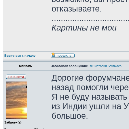
отказываете.
.................................
Картины не мои
Вернуться к началу
Marina97
Заголовок сообщения:
Re: История Sotnikova
Дорогие форумчане
назад помогли чере
Я не буду называть
из Индии ушли на У
большое.
Забанен(а)