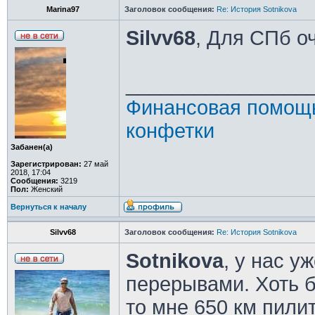
Marina97
Заголовок сообщения:
Re: История Sotnikova
Silvv68
, Для СПб о
________________
Финансовая помощь
конфетки
Забанен(а)
Зарегистрирован:
27 май
2018, 17:04
Сообщения:
3219
Пол:
Женский
Вернуться к началу
Silvv68
Заголовок сообщения:
Re: История Sotnikova
Sotnikova
, у нас у
перерывами. Хоть б
то мне 650 км пилит