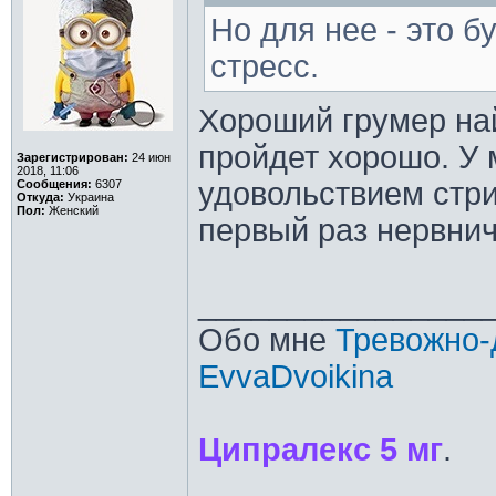
Но для нее - это б
стресс.
Хороший грумер най
пройдет хорошо. У 
Зарегистрирован:
24 июн
2018, 11:06
удовольствием стри
Сообщения:
6307
Откуда:
Украина
Пол:
Женский
первый раз нервнич
________________
Обо мне
Тревожно-
EvvaDvoikina
Ципралекс 5 мг
.