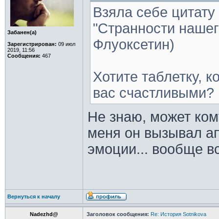
Взяла себе цитату
"Странности нашег
Забанен(а)
Флуоксетин)
Зарегистрирован:
09 июл
2019, 11:56
Сообщения:
467
Хотите таблетку, к
вас счастливыми?
Не знаю, может кому
меня он вызывал ап
эмоции... вообще вс
Вернуться к началу
Nadezhd@
Заголовок сообщения:
Re: История Sotnikova