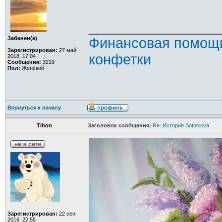
________________
Забанен(а)
Финансовая помощь
Зарегистрирован:
27 май
конфетки
2018, 17:04
Сообщения:
3219
Пол:
Женский
Вернуться к началу
Tihon
Заголовок сообщения:
Re: История Sotnikova
Зарегистрирован:
22 сен
2016, 22:55