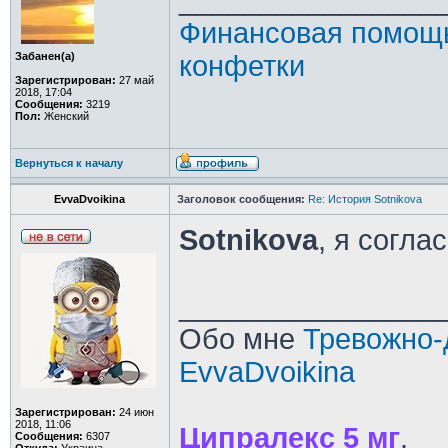
________________
Финансовая помощь
Забанен(а)
конфетки
Зарегистрирован:
27 май
2018, 17:04
Сообщения:
3219
Пол:
Женский
Вернуться к началу
EvvaDvoikina
Заголовок сообщения:
Re: История Sotnikova
Sotnikova
, я согла
________________
Обо мне
Тревожно-
EvvaDvoikina
Зарегистрирован:
24 июн
2018, 11:06
Ципралекс 5 мг
.
Сообщения:
6307