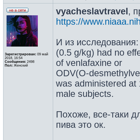
vyacheslavtravel
, п
https://www.niaaa.ni
И из исследования: A
(0.5 g/kg) had no ef
Зарегистрирован:
09 май
2018, 16:54
of venlafaxine or
Сообщения:
2498
Пол:
Женский
ODV(O-desmethylven
was administered at 
male subjects.
Похоже, все-таки дл
пива это ок.