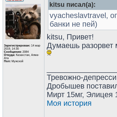
kitsu писал(а):
vyacheslavtravel, о
банки не пей)
kitsu, Привет!
Думаешь разорвет м
Зарегистрирован:
14 мар
2019, 14:30
Сообщения:
2084
Откуда:
Казахстан, Алма-
Ата
Пол:
Мужской
________________
Тревожно-депресси
Дробышев поставил
Мирт 15мг, Элицея 
Моя история