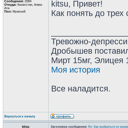
kitsu, Привет!
Сообщения:
2084
Откуда:
Казахстан, Алма-
Ата
Как понять до трех
Пол:
Мужской
________________
Тревожно-депресси
Дробышев поставил
Мирт 15мг, Элицея 
Моя история
Все наладится.
Вернуться к началу
kitsu
Заголовок сообщения:
Re: Как выбраться из кров