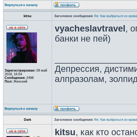
Вернуться к началу
kitsu
Заголовок сообщения:
Re: Как выбраться из кров
vyacheslavtravel
, 
банки не пей)
________________
Депрессия, дистим
Зарегистрирован:
09 май
2018, 16:54
алпразолам, золпид
Сообщения:
2498
Пол:
Женский
Вернуться к началу
Dark
Заголовок сообщения:
Re: Как выбраться из кров
kitsu
, как кто оста