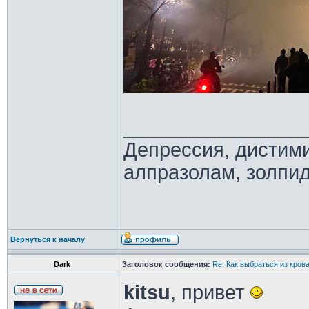
________________
Депрессия, дистим
алпразолам, золпид
Вернуться к началу
Dark
Заголовок сообщения:
Re: Как выбраться из кров
kitsu
, привет