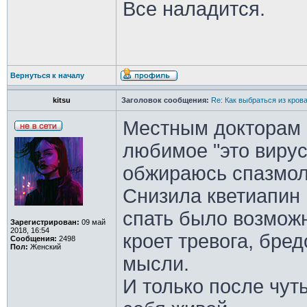
Все наладится.
Вернуться к началу
kitsu
Заголовок сообщения:
Re: Как выбраться из кров
Местным докторам н
любимое "это вирус,
обжираюсь спазмол
Снизила кветиапин
спать было возможн
Зарегистрирован:
09 май
2018, 16:54
кроет тревога, бре
Сообщения:
2498
Пол:
Женский
мысли.
И только после чут