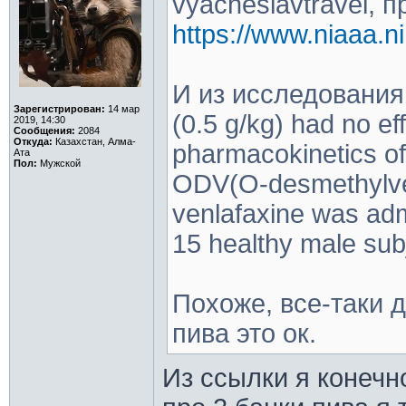
vyacheslavtravel, п
https://www.niaaa.n
И из исследования: 
Зарегистрирован:
14 мар
(0.5 g/kg) had no ef
2019, 14:30
Сообщения:
2084
Откуда:
Казахстан, Алма-
pharmacokinetics of
Ата
Пол:
Мужской
ODV(O-desmethylve
venlafaxine was adm
15 healthy male sub
Похоже, все-таки д
пива это ок.
Из ссылки я конечн