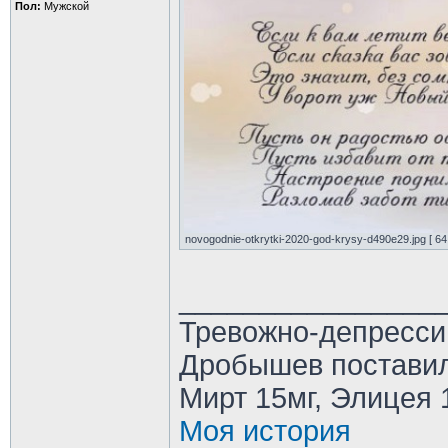
Пол:
Мужской
novogodnie-otkrytki-2020-god-krysy-d490e29.jpg [ 64
________________
Тревожно-депресси
Дробышев поставил
Мирт 15мг, Элицея 
Моя история