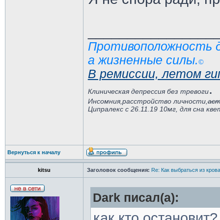
________________
Противоположность де
а жизненные силы.
©️
В ремиссии, летом ги
.
Клиническая депрессия без тревоги
Инсомния,расстройство личности,
аст
Ципралекс с 26.11.19 10мг, для сна кв
Вернуться к началу
kitsu
Заголовок сообщения:
Re: Как выбраться из кров
Dark писал(а):
как кто остановит