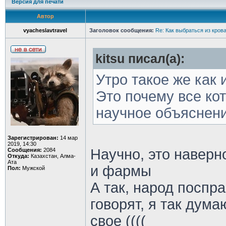
Версия для печати
Автор
vyacheslavtravel
Заголовок сообщения:
Re: Как выбраться из кров
kitsu писал(а):
Утро такое же как 
Это почему все ко
научное объяснен
Зарегистрирован:
14 мар
2019, 14:30
Научно, это наверн
Сообщения:
2084
Откуда:
Казахстан, Алма-
Ата
и фармы
Пол:
Мужской
А так, народ поспр
говорят, я так дум
свое ((((