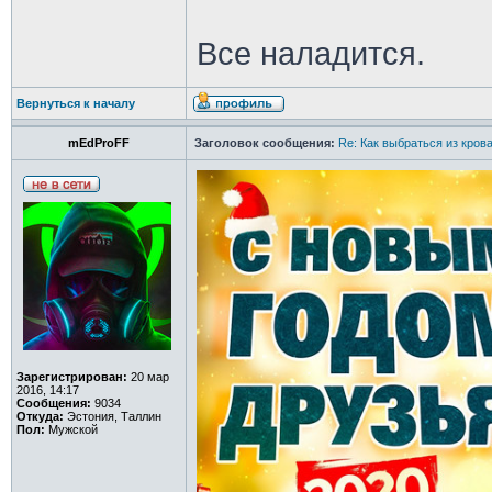
Все наладится.
Вернуться к началу
mEdProFF
Заголовок сообщения:
Re: Как выбраться из кров
Зарегистрирован:
20 мар
2016, 14:17
Сообщения:
9034
Откуда:
Эстония, Таллин
Пол:
Мужской