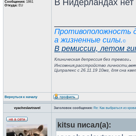
В Нидерландах нет 
Сообщения:
1861
Откуда:
EU
________________
Противоположность де
а жизненные силы.
©️
В ремиссии, летом ги
.
Клиническая депрессия без тревоги
Инсомния,расстройство личности,
аст
Ципралекс с 26.11.19 10мг, для сна кв
Вернуться к началу
vyacheslavtravel
Заголовок сообщения:
Re: Как выбраться из кров
kitsu писал(а):