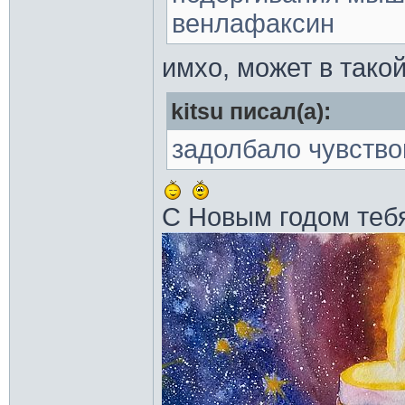
венлафаксин
имхо, может в тако
kitsu писал(а):
задолбало чувство
С Новым годом тебя