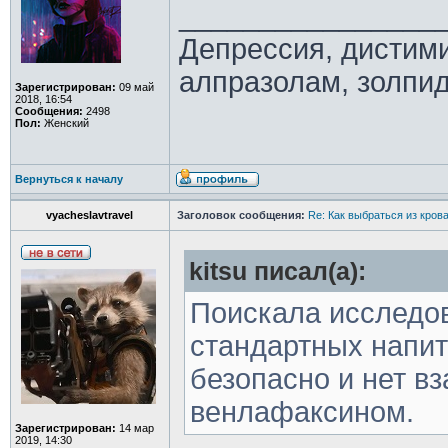
________________
Депрессия, дистим
алпразолам, золпид
Зарегистрирован:
09 май
2018, 16:54
Сообщения:
2498
Пол:
Женский
Вернуться к началу
vyacheslavtravel
Заголовок сообщения:
Re: Как выбраться из кров
kitsu писал(а):
Поискала исследов
стандартных напит
безопасно и нет в
венлафаксином.
Зарегистрирован:
14 мар
2019, 14:30