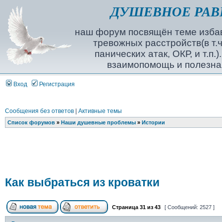
ДУШЕВНОЕ РАВ
наш форум посвящён теме избав
тревожных расстройств(в т.ч
панических атак, ОКР, и т.п.
взаимопомощь и полезна
Вход
Регистрация
Сообщения без ответов
|
Активные темы
Список форумов
»
Наши душевные проблемы
»
Истории
Как выбраться из кроватки
Страница
31
из
43
[ Сообщений: 2527 ]