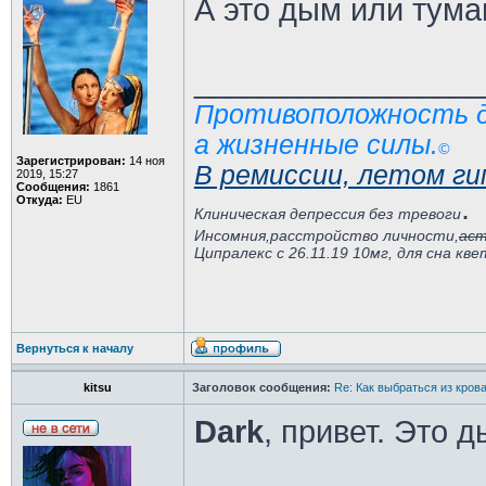
А это дым или тума
________________
Противоположность де
а жизненные силы.
©️
Зарегистрирован:
14 ноя
В ремиссии, летом ги
2019, 15:27
Сообщения:
1861
.
Откуда:
EU
Клиническая депрессия без тревоги
Инсомния,расстройство личности,
аст
Ципралекс с 26.11.19 10мг, для сна кв
Вернуться к началу
kitsu
Заголовок сообщения:
Re: Как выбраться из кров
Dark
, привет. Это 