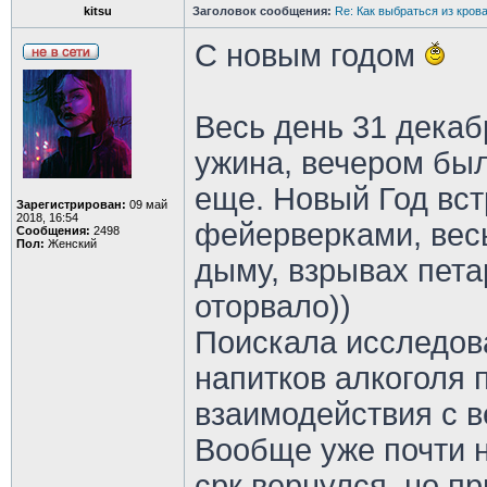
kitsu
Заголовок сообщения:
Re: Как выбраться из кров
С новым годом
Весь день 31 декаб
ужина, вечером бы
еще. Новый Год вст
Зарегистрирован:
09 май
2018, 16:54
фейерверками, весь
Сообщения:
2498
Пол:
Женский
дыму, взрывах пета
оторвало))
Поискала исследова
напитков алкоголя 
взаимодействия с 
Вообще уже почти н
срк вернулся, но пр