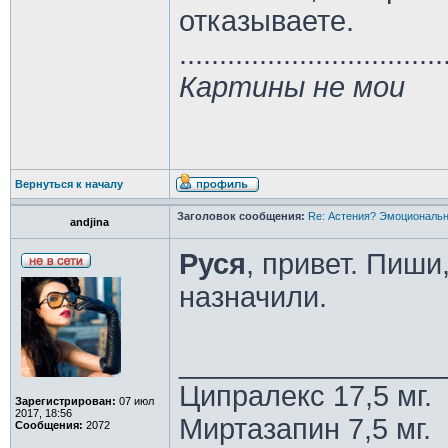
отказываете.
.................................
Картины не мои
Вернуться к началу
Заголовок сообщения:
Re: Астения? Эмоциональн
andjina
Руся
, привет. Пиши
назначили.
________________
Ципралекс 17,5 мг.
Зарегистрирован:
07 июл
2017, 18:56
Миртазапин 7,5 мг.
Сообщения:
2072