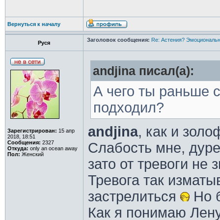
Вернуться к началу
Заголовок сообщения:
Re: Астения? Эмоциональн
Руся
andjina писал(а):
А чего ты раньше с
подходил?
andjina
, как и зол
Зарегистрирован:
15 апр
2018, 18:51
Сообщения:
2327
Слабость мне, дуре
Откуда:
only an ocean away
Пол:
Женский
зато от тревоги не з
Тревога так изматыв
застрелиться
Но 
Как я понимаю Лену