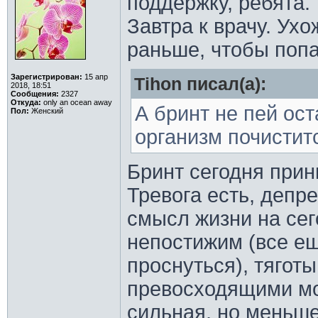
поддержку, ребята.
Завтра к врачу. Ухо
раньше, чтобы попа
Зарегистрирован:
15 апр
Tihon писал(а):
2018, 18:51
Сообщения:
2327
Откуда:
only an ocean away
А бринт не пей ос
Пол:
Женский
организм почиститс
Бринт сегодня прин
Тревога есть, депр
смысл жизни на се
непостижим (все ещ
проснуться), тягот
превосходящими мо
сильная, но меньше