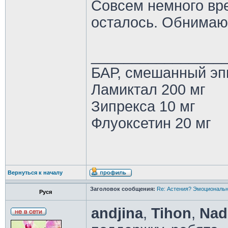
Совсем немного вр
осталось. Обнимаю
________________
БАР, смешанный эп
Ламиктал 200 мг
Зипрекса 10 мг
Флуоксетин 20 мг
Вернуться к началу
Заголовок сообщения:
Re: Астения? Эмоциональн
Руся
andjina
,
Tihon
,
Na