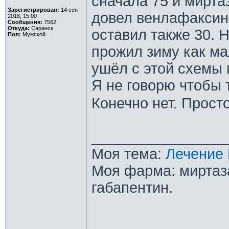
сначала 75 и мирта
Зарегистрирован:
14 сен
довел венлафаксин
2018, 15:00
Сообщения:
7562
Откуда:
Саранск
оставил также 30. 
Пол:
Мужской
прожил зиму как ма
ушёл с этой схемы 
Я не говорю чтобы 
Конечно нет. Прост
________________
Моя тема:
Лечение 
Моя фарма: миртаза
габапентин.