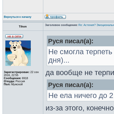
Вернуться к началу
Заголовок сообщения:
Re: Астения? Эмоциональн
Tihon
Руся писал(а):
Не смогла терпеть
дня)...
да вообще не терп
Зарегистрирован:
22 сен
2016, 22:55
Сообщения:
6918
Откуда:
Россия
Руся писал(а):
Пол:
Мужской
Не ела ничего до 2
из-за этого, конечн