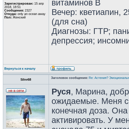
витаминов В
Зарегистрирован:
15 апр
2018, 18:51
Вечер: кветиапин, 2
Сообщения:
2327
Откуда:
only an ocean away
Пол:
Женский
(для сна)
Диагнозы: ГТР; пан
депрессия; инсомн
Вернуться к началу
Заголовок сообщения:
Re: Астения? Эмоциональн
Silvv68
Руся
, Марина, доб
ожидаемые. Меня 
конечная доза. Она
активировать. У м