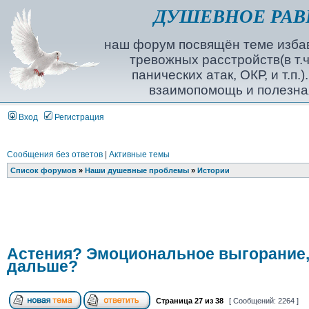
ДУШЕВНОЕ РАВ
наш форум посвящён теме избав
тревожных расстройств(в т.ч
панических атак, ОКР, и т.п.
взаимопомощь и полезна
Вход
Регистрация
Сообщения без ответов
|
Активные темы
Список форумов
»
Наши душевные проблемы
»
Истории
Астения? Эмоциональное выгорание,
дальше?
Страница
27
из
38
[ Сообщений: 2264 ]