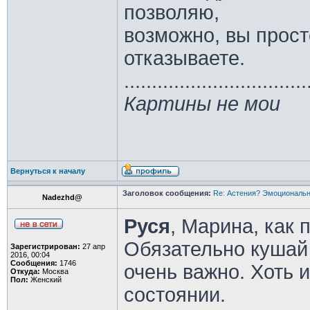
позволяю,
возможно, вы прост
отказываете.
.................................
Картины не мои
Вернуться к началу
Заголовок сообщения:
Re: Астения? Эмоциональн
Nadezhd@
Руся
, Марина, как
Обязательно кушай 
Зарегистрирован:
27 апр
2016, 00:04
Сообщения:
1746
очень важно. Хоть 
Откуда:
Москва
Пол:
Женский
состоянии.