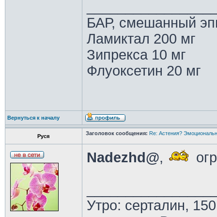
________________
БАР, смешанный эп
Ламиктал 200 мг
Зипрекса 10 мг
Флуоксетин 20 мг
Вернуться к началу
Заголовок сообщения:
Re: Астения? Эмоциональн
Руся
Nadezhd@
,
огр
________________
Утро: серталин, 150