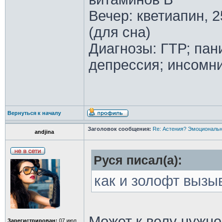
Вечер: кветиапин, 2
(для сна)
Диагнозы: ГТР; пан
депрессия; инсомн
Вернуться к началу
Заголовок сообщения:
Re: Астения? Эмоциональн
andjina
Руся писал(а):
как и золофт вызы
Может к велу нужно
Зарегистрирован:
07 июл