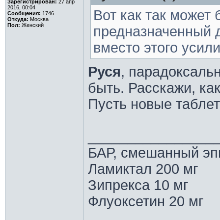
Зарегистрирован:
27 апр
2016, 00:04
Вот как так может 
Сообщения:
1746
Откуда:
Москва
Пол:
Женский
предназначенный д
вместо этого усил
Руся
, парадоксаль
быть. Расскажи, как
Пусть новые таблет
________________
БАР, смешанный эп
Ламиктал 200 мг
Зипрекса 10 мг
Флуоксетин 20 мг