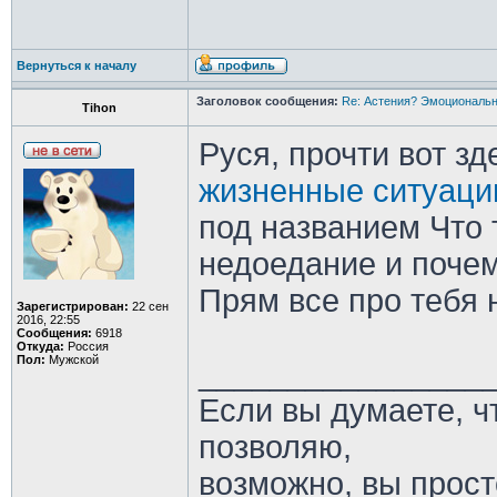
Вернуться к началу
Заголовок сообщения:
Re: Астения? Эмоциональн
Tihon
Руся, прочти вот з
жизненные ситуаци
под названием Что 
недоедание и почем
Прям все про тебя 
Зарегистрирован:
22 сен
2016, 22:55
Сообщения:
6918
Откуда:
Россия
Пол:
Мужской
________________
Если вы думаете, ч
позволяю,
возможно, вы прост