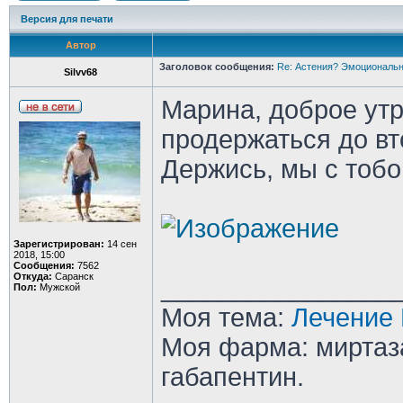
Версия для печати
Автор
Заголовок сообщения:
Re: Астения? Эмоциональн
Silvv68
Марина, доброе ут
продержаться до вт
Держись, мы с тобо
Зарегистрирован:
14 сен
2018, 15:00
Сообщения:
7562
Откуда:
Саранск
________________
Пол:
Мужской
Моя тема:
Лечение 
Моя фарма: миртаза
габапентин.