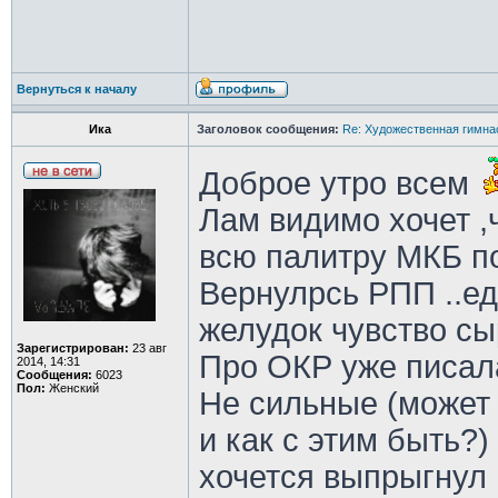
Вернуться к началу
Ика
Заголовок сообщения:
Re: Художественная гимна
Доброе утро всем
Лам видимо хочет ,
всю палитру МКБ 
Вернулрсь РПП ..ед
желудок чувство сы
Зарегистрирован:
23 авг
Про ОКР уже писал
2014, 14:31
Сообщения:
6023
Пол:
Женский
Не сильные (может п
и как с этим быть?)
хочется выпрыгнул