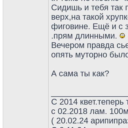
Сидишь и тебя так
верх,на такой хруп
фиговине. Ещё и с
.прям длинными.
Вечером правда сье
опять муторно было.
А сама ты как?
________________
С 2014 квет.теперь 
с 02.2018 лам. 100м
( 20.02.24 арипипр