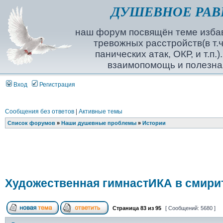
ДУШЕВНОЕ РАВ
наш форум посвящён теме избав
тревожных расстройств(в т.ч
панических атак, ОКР, и т.п.
взаимопомощь и полезна
Вход
Регистрация
Сообщения без ответов
|
Активные темы
Список форумов
»
Наши душевные проблемы
»
Истории
Художественная гимнастИКА в смири
Страница
83
из
95
[ Сообщений: 5680 ]