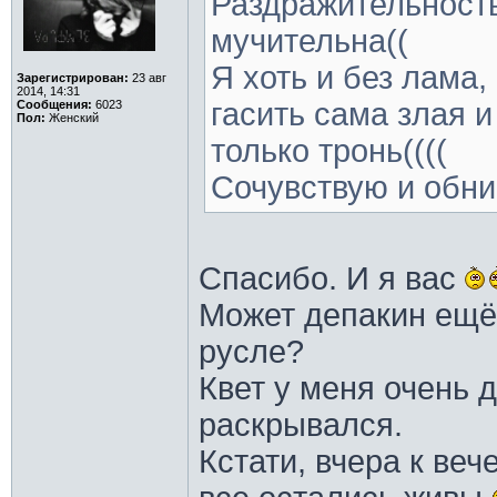
Раздражительность
мучительна((
Я хоть и без лама,
Зарегистрирован:
23 авг
2014, 14:31
гасить сама злая и
Сообщения:
6023
Пол:
Женский
только тронь((((
Сочувствую и обн
Спасибо. И я вас
Может депакин ещё
русле?
Квет у меня очень 
раскрывался.
Кстати, вчера к веч