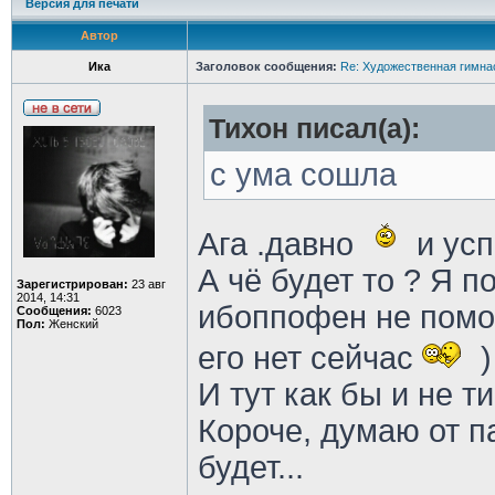
Версия для печати
Автор
Ика
Заголовок сообщения:
Re: Художественная гимна
Тихон писал(а):
с ума сошла
Ага .давно
и ус
А чё будет то ? Я п
Зарегистрирован:
23 авг
2014, 14:31
ибоппофен не помог
Сообщения:
6023
Пол:
Женский
его нет сейчас
)
И тут как бы и не т
Короче, думаю от п
будет...