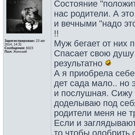
Состояние "положит
нас родители. А эт
и вечными "надо это
!!
Муж бегает от них п
Зарегистрирован:
23 авг
2014, 14:31
Сообщения:
6023
Спасает свою душу 
Пол:
Женский
результатно
А я приобрела себе 
дет сада мало.. но 
и послушная. Сижу 
доделываю под себя
родители меня не т
Если и заглядывают
то,чтобы одобрить