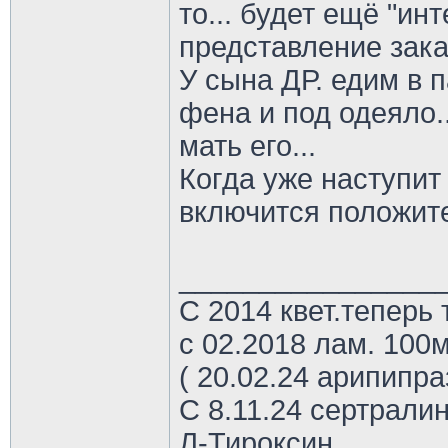
то... будет ещё "ин
представление зака
У сына ДР. едим в п
фена и под одеяло..
мать его...
Когда уже наступит
включится положит
________________
С 2014 квет.теперь 
с 02.2018 лам. 100м
( 20.02.24 арипипр
С 8.11.24 сертрали
Л-Тироксин