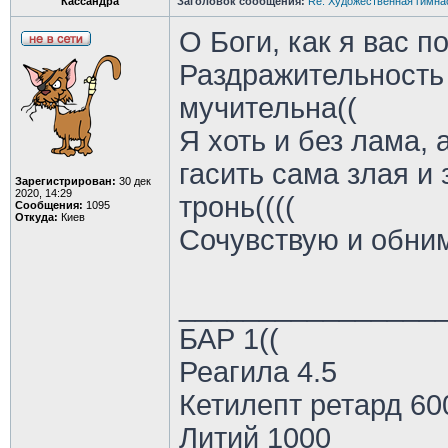
Кассандра
Заголовок сообщения:
Re: Художественная гимна
О Боги, как я вас п
Раздражительность 
мучительна((
Я хоть и без лама, 
гасить сама злая и 
Зарегистрирован:
30 дек
2020, 14:29
тронь((((
Сообщения:
1095
Откуда:
Киев
Сочувствую и обни
________________
БАР 1((
Реагила 4.5
Кетилепт ретард 60
Литий 1000