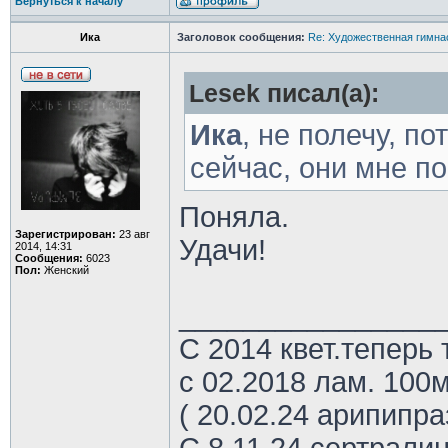
Вернуться к началу
Ика
Заголовок сообщения:
Re: Художественная гимна
Lesek писал(а):
Ика
, не полечу, по
сейчас, они мне п
Поняла.
Зарегистрирован:
23 авг
Удачи!
2014, 14:31
Сообщения:
6023
Пол:
Женский
________________
С 2014 квет.теперь 
с 02.2018 лам. 100м
( 20.02.24 арипипр