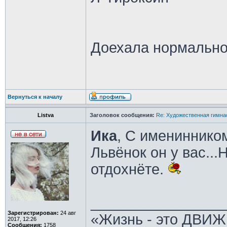
Доехала нормально
Вернуться к началу
Listva
Заголовок сообщения:
Re: Художественная гимна
Ика
, С имениннико
Львёнок он у вас..
отдохнёте.
________________
Зарегистрирован:
24 авг
«Жизнь - это ДВИЖ
2017, 12:26
Сообщения:
1758