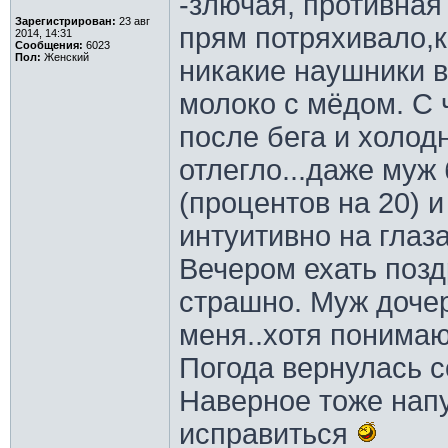
-злючая, противная
Зарегистрирован:
23 авг
прям потряхивало,к
2014, 14:31
Сообщения:
6023
Пол:
Женский
никакие наушники в
молоко с мёдом. С 
после бега и холод
отлегло...даже муж
(процентов на 20) 
интуитивно на глаз
Вечером ехать позд
страшно. Муж дочер
меня..хотя понимаю
Погода вернулась со
Наверное тоже нап
исправиться