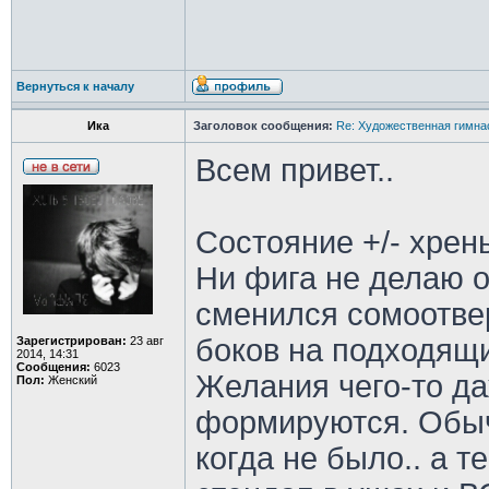
Вернуться к началу
Ика
Заголовок сообщения:
Re: Художественная гимна
Всем привет..
Состояние +/- хрен
Ни фига не делаю о
сменился сомоотв
боков на подходящи
Зарегистрирован:
23 авг
2014, 14:31
Сообщения:
6023
Желания чего-то да
Пол:
Женский
формируются. Обыч
когда не было.. а т