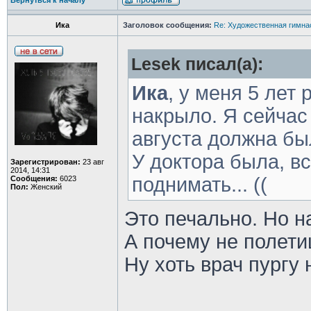
Вернуться к началу
Ика
Заголовок сообщения:
Re: Художественная гимна
Lesek писал(а):
Ика
, у меня 5 лет
накрыло. Я сейчас 
августа должна был
У доктора была, в
Зарегистрирован:
23 авг
2014, 14:31
поднимать... ((
Сообщения:
6023
Пол:
Женский
Это печально. Но н
А почему не полети
Ну хоть врач пургу 
________________