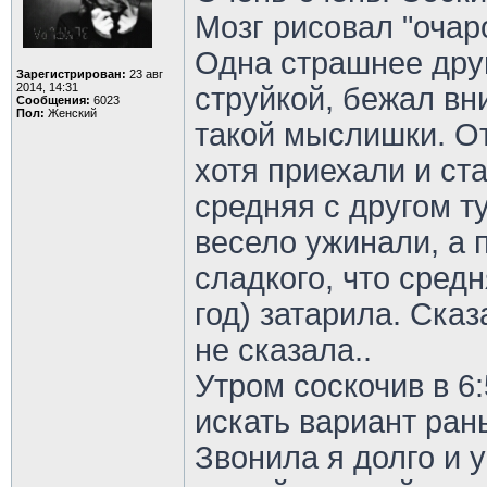
Мозг рисовал "очар
Одна страшнее друг
Зарегистрирован:
23 авг
2014, 14:31
струйкой, бежал вни
Сообщения:
6023
Пол:
Женский
такой мыслишки. От
хотя приехали и ст
средняя с другом т
весело ужинали, а 
сладкого, что сред
год) затарила. Сказ
не сказала..
Утром соскочив в 6
искать вариант ран
Звонила я долго и у