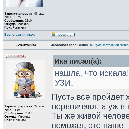
Зарегистрирован:
08 мар
2017, 13:25
Сообщения:
3210
Откуда:
Москва
Пол:
Женский
Вернуться к началу
EvvaDvoikina
Заголовок сообщения:
Re: Художественная гимна
Ика писал(а):
нашла, что искала!!
УЗИ.
Пусть все пройдет 
нервничают, а уж в 
Зарегистрирован:
24 июн
2018, 11:06
Ты же живой челове
Сообщения:
6307
Откуда:
Украина
Пол:
Женский
поможет, это наше 