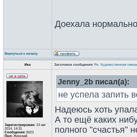
Доехала нормально
Вернуться к началу
Ика
Заголовок сообщения:
Re: Художественная гимна
Jenny_2b писал(а):
не успела запить 
Надеюсь хоть упала
А то ещё каких ниб
Зарегистрирован:
23 авг
полного "счастья" 
2014, 14:31
Сообщения:
6023
Пол:
Женский