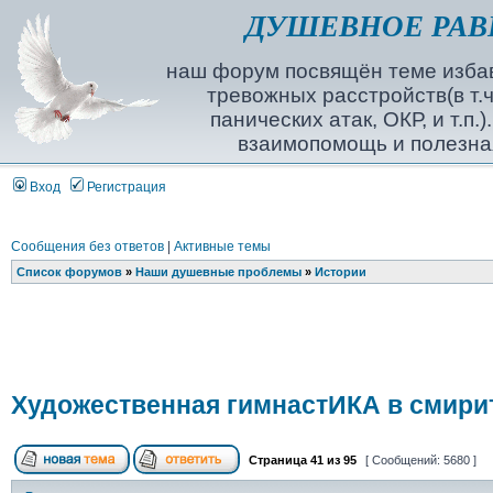
ДУШЕВНОЕ РАВ
наш форум посвящён теме избав
тревожных расстройств(в т.ч
панических атак, ОКР, и т.п.
взаимопомощь и полезна
Вход
Регистрация
Сообщения без ответов
|
Активные темы
Список форумов
»
Наши душевные проблемы
»
Истории
Художественная гимнастИКА в смири
Страница
41
из
95
[ Сообщений: 5680 ]