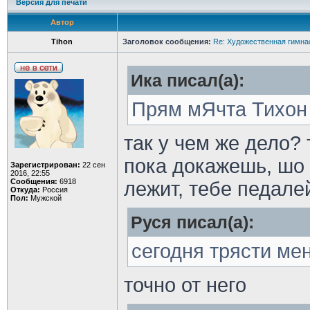
Версия для печати
Автор
Tihon
Заголовок сообщения:
Re: Художественная гимна
Ика писал(а):
Прям мЯчта Тихон
так у чем же дело? 
пока докажешь, шо 
Зарегистрирован:
22 сен
2016, 22:55
Сообщения:
6918
лежит, тебе педал
Откуда:
Россия
Пол:
Мужской
Руся писал(а):
сегодня трясти мен
точно от него