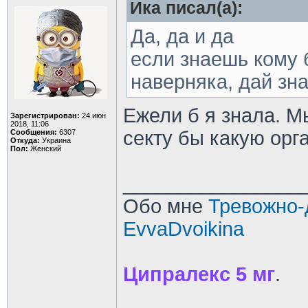
Ика писал(а):
Да, да и да
если знаешь кому 
наверняка, дай зна
Ежели б я знала. М
Зарегистрирован:
24 июн
2018, 11:06
секту бы какую орг
Сообщения:
6307
Откуда:
Украина
Пол:
Женский
________________
Обо мне
Тревожно-
EvvaDvoikina
Ципралекс 5 мг
.