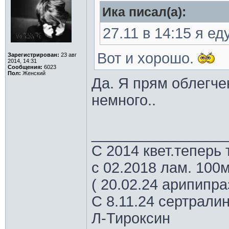
Ика писал(а):
27.11 в 14:15 я ед
Вот и хорошо.
Зарегистрирован:
23 авг
2014, 14:31
Сообщения:
6023
Пол:
Женский
Да. Я прям облегче
немного..
________________
С 2014 квет.теперь 
с 02.2018 лам. 100м
( 20.02.24 арипипр
С 8.11.24 сертрали
Л-Тироксин