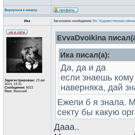
Вернуться к началу
Ика
Заголовок сообщения:
Re: Художественная гимна
EvvaDvoikina писал(а
Ика писал(а):
Да, да и да
если знаешь кому
Зарегистрирован:
23 авг
2014, 14:31
наверняка, дай зн
Сообщения:
6023
Пол:
Женский
Ежели б я знала. 
секту бы какую ор
Дааа..