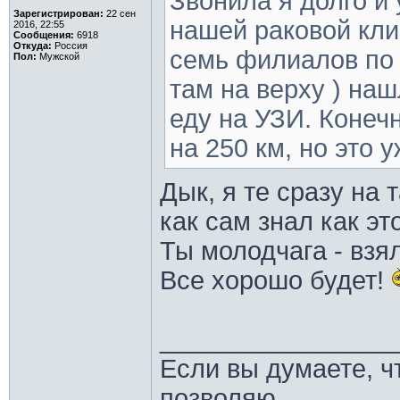
Звонила я долго и 
Зарегистрирован:
22 сен
нашей раковой кли
2016, 22:55
Сообщения:
6918
Откуда:
Россия
семь филиалов по 
Пол:
Мужской
там на верху ) нашл
еду на УЗИ. Конеч
на 250 км, но это 
Дык, я те сразу на 
как сам знал как э
Ты молодчага - взял
Все хорошо будет!
________________
Если вы думаете, ч
позволяю,