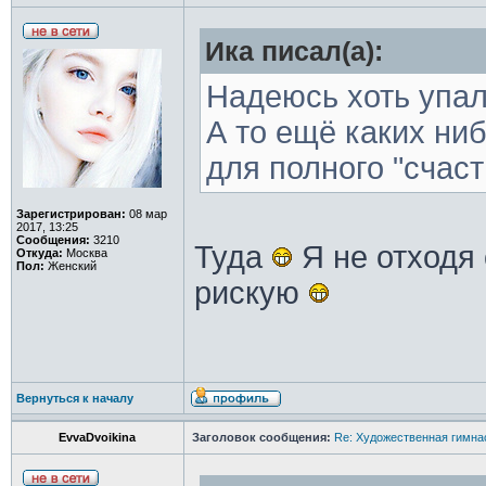
Ика писал(а):
Надеюсь хоть упал
А то ещё каких ни
для полного "счаст
Зарегистрирован:
08 мар
2017, 13:25
Сообщения:
3210
Туда
Я не отходя 
Откуда:
Москва
Пол:
Женский
рискую
Вернуться к началу
EvvaDvoikina
Заголовок сообщения:
Re: Художественная гимна