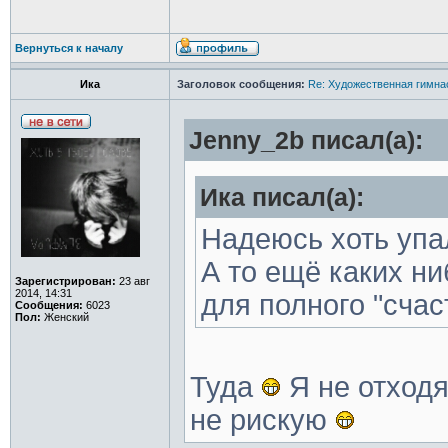
Вернуться к началу
Ика
Заголовок сообщения:
Re: Художественная гимна
Jenny_2b писал(а):
Ика писал(а):
Надеюсь хоть упал
А то ещё каких н
Зарегистрирован:
23 авг
2014, 14:31
для полного "счас
Сообщения:
6023
Пол:
Женский
Туда
Я не отходя
не рискую