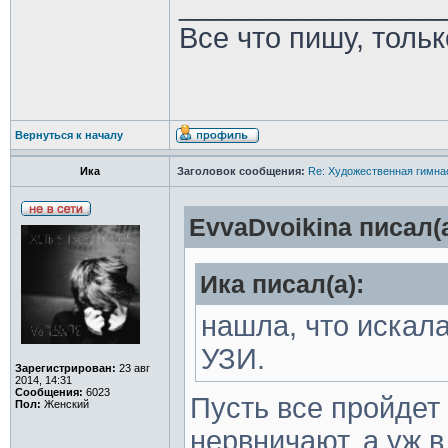
________________
Все что пишу, толь
Вернуться к началу
Ика
Заголовок сообщения:
Re: Художественная гимна
EvvaDvoikina писал(а
Ика писал(а):
нашла, что искала!
УЗИ.
Зарегистрирован:
23 авг
2014, 14:31
Сообщения:
6023
Пусть все пройдет
Пол:
Женский
нервничают, а уж в