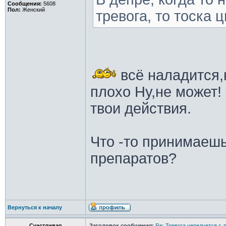
Сообщения:
5608
Пол:
Женский
тревога, то тоска 
всё наладится,
плохо Ну,не может!
твои действия.
Что -то принимаеш
препаратов?
Вернуться к началу
Счастливая
Заголовок сообщения:
Re: Тревога чередуется с 