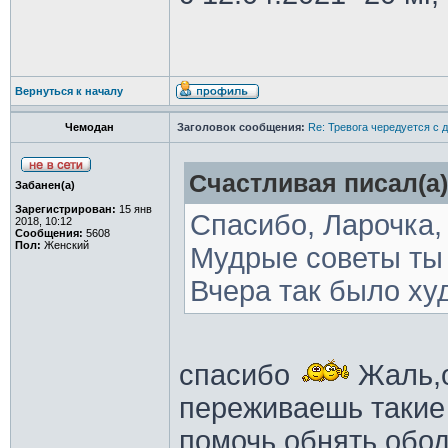
Вернуться к началу
Чемодан
Заголовок сообщения:
Re: Тревога чередуется с 
Счастливая писал(а)
Забанен(а)
Зарегистрирован:
15 янв
Спасибо, Ларочка,
2018, 10:12
Сообщения:
5608
Пол:
Женский
Мудрые советы ты 
Вчера так было худ
спасибо
Жаль,о
переживаешь такие
помочь,обнять,обо