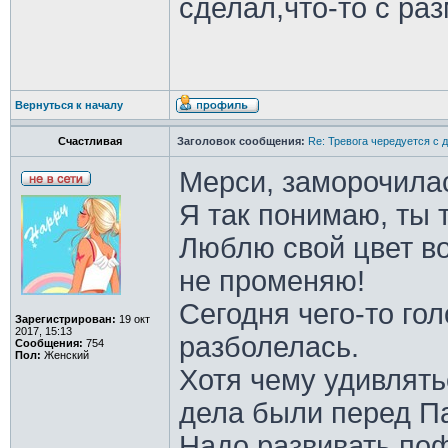
сделал,что-то с ра
Вернуться к началу
Счастливая
Заголовок сообщения:
Re: Тревога чередуется с 
Мерси, заморочила
Я так понимаю, ты 
Люблю свой цвет во
не променяю!
Сегодня чего-то гол
Зарегистрирован:
19 окт
2017, 15:13
разболелась.
Сообщения:
754
Пол:
Женский
Хотя чему удивлять
дела были перед Па
Надо развивать поф