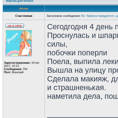
Версия для печати
Автор
Счастливая
Заголовок сообщения:
Re: Тревога чередуется с 
Сегодгодня 4 день 
Проснулась и шпар
силы,
побочки поперли
Поела, выпила лек
Зарегистрирован:
19 окт
2017, 15:13
Вышла на улицу пр
Сообщения:
754
Пол:
Женский
Сделала макияж, дл
и страшненькая.
наметила дела, пош
________________