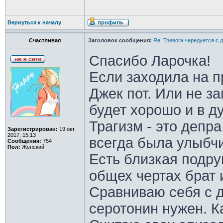
Вернуться к началу
Счастливая
Заголовок сообщения:
Re: Тревога чередуется с 
Спасибо Ларочка!
Если заходила на п
Джек пот. Или не за
будет хорошо и в д
Трагизм - это депр
Зарегистрирован:
19 окт
2017, 15:13
всегда была улыбч
Сообщения:
754
Пол:
Женский
Есть близкая подруг
общех чертах брат 
Сравниваю себя с д
серотонин нужен. К