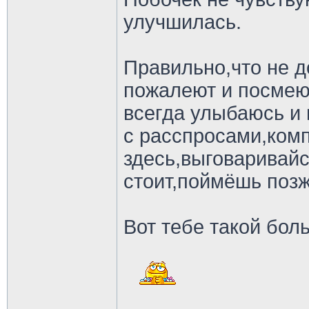
улучшилась.
Правильно,что не 
пожалеют и посмею
всегда улыбаюсь и 
с расспросами,ком
здесь,выговаривайс
стоит,поймёшь позж
Вот тебе такой бол