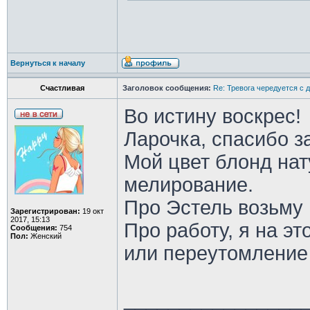
Вернуться к началу
Счастливая
Заголовок сообщения:
Re: Тревога чередуется с 
Во истину воскрес!
Ларочка, спасибо з
Мой цвет блонд на
мелирование.
Про Эстель возьму 
Зарегистрирован:
19 окт
2017, 15:13
Про работу, я на эт
Сообщения:
754
Пол:
Женский
или переутомление
________________