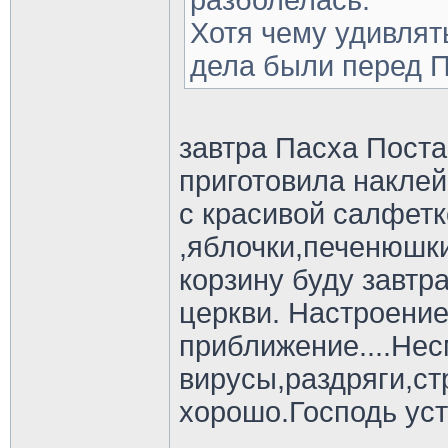
разболелась.
Хотя чему удивлят
дела были перед П
завтра Пасха Поста
приготовила наклей
с красивой салфетко
,яблочки,печенюшк
корзину буду завтр
церкви. Настроение
приближение....Нес
вирусы,раздряги,ст
хорошо.Господь уст