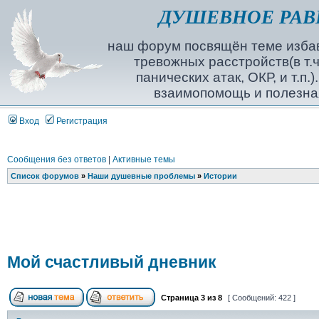
ДУШЕВНОЕ РАВ
наш форум посвящён теме избав
тревожных расстройств(в т.ч
панических атак, ОКР, и т.п.
взаимопомощь и полезна
Вход
Регистрация
Сообщения без ответов
|
Активные темы
Список форумов
»
Наши душевные проблемы
»
Истории
Мой счастливый дневник
Страница
3
из
8
[ Сообщений: 422 ]