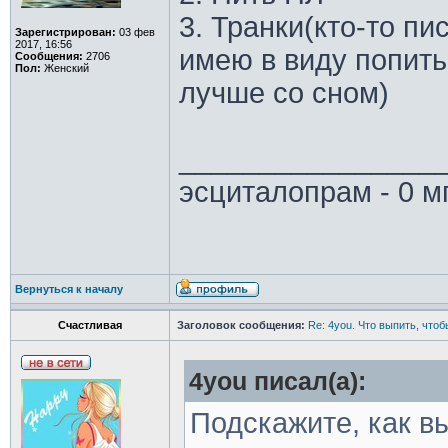
3. Транки(кто-то пис
Зарегистрирован:
03 фев
2017, 16:56
имею в виду попить
Сообщения:
2706
Пол:
Женский
лучше со сном)
________________
эсциталопрам - 0 м
Вернуться к началу
Счастливая
Заголовок сообщения:
Re: 4you. Что выпить, чтоб
4you писал(а):
Подскажите, как в