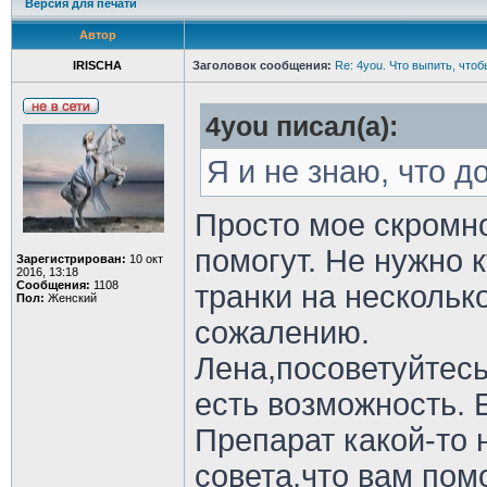
Версия для печати
Автор
IRISCHA
Заголовок сообщения:
Re: 4you. Что выпить, чтоб
4you писал(а):
Я и не знаю, что д
Просто мое скромн
помогут. Не нужно 
Зарегистрирован:
10 окт
2016, 13:18
Сообщения:
1108
транки на нескольк
Пол:
Женский
сожалению.
Лена,посоветуйтесь
есть возможность. 
Препарат какой-то 
совета,что вам помо