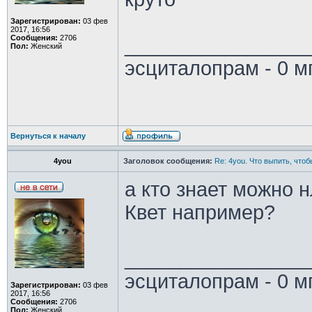
Зарегистрирован:
03 фев
2017, 16:56
Сообщения:
2706
________________
Пол:
Женский
эсциталопрам - 0 м
Вернуться к началу
4you
Заголовок сообщения:
Re: 4you. Что выпить, чтоб
а кто знает можно н
Квет например?
________________
эсциталопрам - 0 м
Зарегистрирован:
03 фев
2017, 16:56
Сообщения:
2706
Пол:
Женский