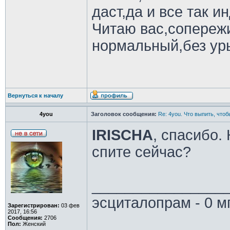
даст,да и все так и
Читаю вас,сопереж
нормальный,без ур
Вернуться к началу
4you
Заголовок сообщения:
Re: 4you. Что выпить, чтоб
IRISCHA
, спасибо.
спите сейчас?
________________
эсциталопрам - 0 м
Зарегистрирован:
03 фев
2017, 16:56
Сообщения:
2706
Пол:
Женский