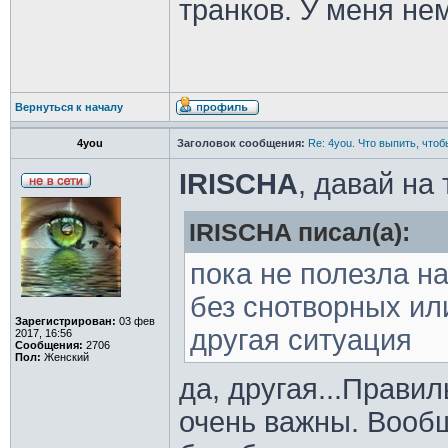
транков. У меня не
Вернуться к началу
4you
Заголовок сообщения:
Re: 4you. Что выпить, чтоб
IRISCHA
, давай на 
IRISCHA писал(а):
пока не полезла н
без снотворных ил
Зарегистрирован:
03 фев
другая ситуация
2017, 16:56
Сообщения:
2706
Пол:
Женский
да, другая...Прави
очень важны. Вообщ