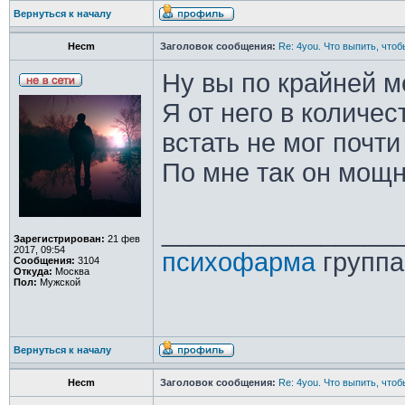
Вернуться к началу
Hecm
Заголовок сообщения:
Re: 4you. Что выпить, чтоб
Ну вы по крайней м
Я от него в количес
встать не мог почти
По мне так он мощне
________________
Зарегистрирован:
21 фев
2017, 09:54
психофарма
группа
Сообщения:
3104
Откуда:
Москва
Пол:
Мужской
Вернуться к началу
Hecm
Заголовок сообщения:
Re: 4you. Что выпить, чтоб