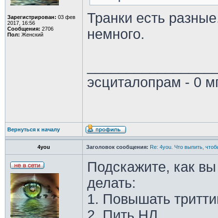
Транки есть разные
Зарегистрирован:
03 фев
2017, 16:56
Сообщения:
2706
немного.
Пол:
Женский
________________
эсциталопрам - 0 м
Вернуться к началу
4you
Заголовок сообщения:
Re: 4you. Что выпить, чтоб
Подскажите, как вы
делать:
1. Повышать тритти
2. Пить НЛ