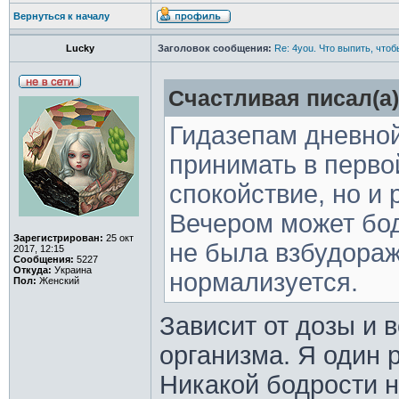
Вернуться к началу
Lucky
Заголовок сообщения:
Re: 4you. Что выпить, чтоб
Счастливая писал(а)
Гидазепам дневной
принимать в перво
спокойствие, но и
Вечером может бод
Зарегистрирован:
25 окт
не была взбудораж
2017, 12:15
Сообщения:
5227
Откуда:
Украина
нормализуется.
Пол:
Женский
Зависит от дозы и 
организма. Я один 
Никакой бодрости н