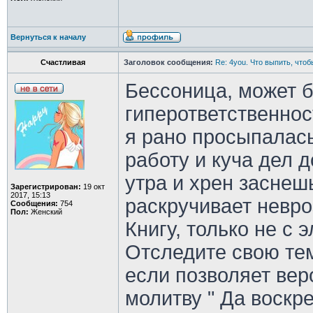
Вернуться к началу
Счастливая
Заголовок сообщения:
Re: 4you. Что выпить, чтоб
Бессоница, может б
гиперответственнос
я рано просыпалась
работу и куча дел д
утра и хрен заснешь
Зарегистрирован:
19 окт
2017, 15:13
раскручивает невро
Сообщения:
754
Пол:
Женский
Книгу, только не с 
Отследите свою тем
если позволяет ве
молитву " Да воскр