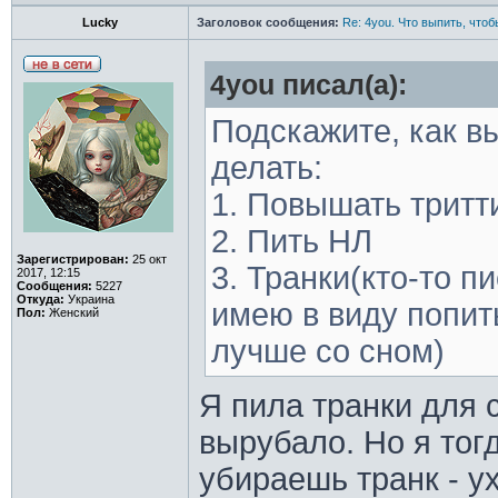
Lucky
Заголовок сообщения:
Re: 4you. Что выпить, чтоб
4you писал(а):
Подскажите, как в
делать:
1. Повышать тритт
2. Пить НЛ
Зарегистрирован:
25 окт
3. Транки(кто-то пи
2017, 12:15
Сообщения:
5227
Откуда:
Украина
имею в виду попит
Пол:
Женский
лучше со сном)
Я пила транки для 
вырубало. Но я тог
убираешь транк - ух