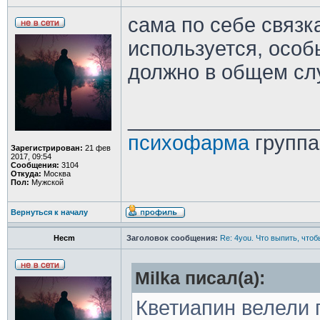
сама по себе связк
используется, особ
должно в общем сл
________________
психофарма
группа
Зарегистрирован:
21 фев
2017, 09:54
Сообщения:
3104
Откуда:
Москва
Пол:
Мужской
Вернуться к началу
Hecm
Заголовок сообщения:
Re: 4you. Что выпить, чтоб
Milka писал(а):
Кветиапин велели 