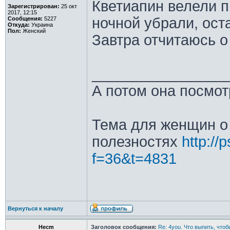
Кветиапин велели п
Зарегистрирован:
25 окт
2017, 12:15
ночной убрали, ост
Сообщения:
5227
Откуда:
Украина
Пол:
Женский
Завтра отчитаюсь о
________________
А потом она посмот
Тема для женщин о 
полезностях
http://
f=36&t=4831
Вернуться к началу
Hecm
Заголовок сообщения:
Re: 4you. Что выпить, чтоб