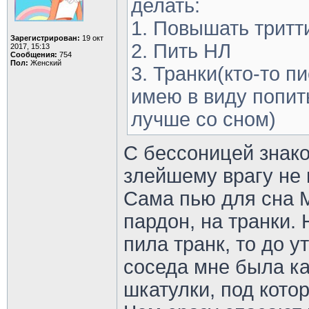
делать:
1. Повышать тритт
Зарегистрирован:
19 окт
2. Пить НЛ
2017, 15:13
Сообщения:
754
Пол:
Женский
3. Транки(кто-то пи
имею в виду попит
лучше со сном)
С бессоницей знако
злейшему врагу не
Сама пью для сна М
пардон, на транки.
пила транк, то до у
соседа мне была к
шкатулки, под кото