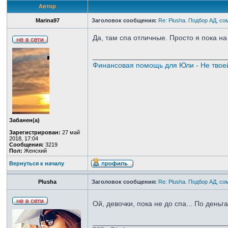
Автор
Marina97
Заголовок сообщения:
Re: Plusha. Подбор АД, со
Да, там спа отличные. Просто я пока на
_________________________________
Финансовая помощь для Юли - Не твое
Забанен(а)
Зарегистрирован:
27 май
2018, 17:04
Сообщения:
3219
Пол:
Женский
Вернуться к началу
Plusha
Заголовок сообщения:
Re: Plusha. Подбор АД, со
Ой, девочки, пока не до спа... По день
_________________________________