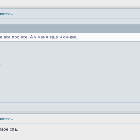
мнения...
за все про все. А у меня еще и скидка.
_
мнения...
ивое спа.