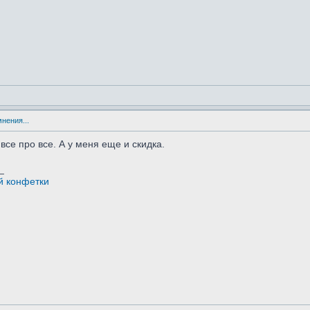
мнения...
 все про все. А у меня еще и скидка.
_
й конфетки