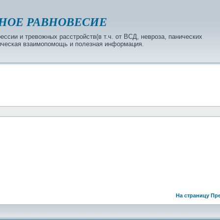
НОЕ РАВНОВЕСИЕ
ссии и тревожных расстройств(в т.ч. от ВСД, невроза, панических
огическая взаимопомощь и полезная информация.
На страницу
Пр