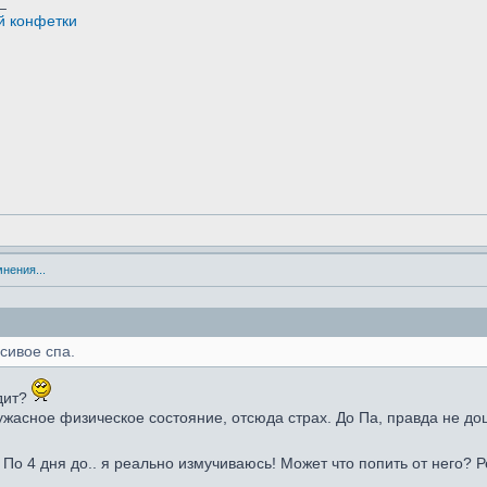
_
й конфетки
мнения...
сивое спа.
одит?
жасное физическое состояние, отсюда страх. До Па, правда не до
 По 4 дня до.. я реально измучиваюсь! Может что попить от него? 