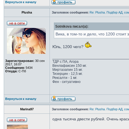
Вернуться к началу
Plusha
Заголовок сообщения:
Re: Plusha. Подбор АД, со
Sotnikova писал(а):
Вика, в том-то и дело, что 1200 стоит 
Юль, 1200 чего?
_________________________________
Зарегистрирован:
30 сен
ТДР с ПА, Агора
2017, 16:07
Венлафаксин 150 мг.
Сообщения:
5434
Миртазапин 15 мг.
Откуда:
С-Пб
Тизерцин - 12,5 мг.
Рексалти - 1 мг.
Фен - ситуативно
Вернуться к началу
Marina97
Заголовок сообщения:
Re: Plusha. Подбор АД, со
одна тысяча двести рублей. Очень крас