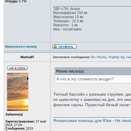
Откуда:
С-Пб
_________________________________
ТДР с ПА, Агора
Венлафаксин 150 мг.
Миртазапин 15 мг.
Тизерцин - 12,5 мг.
Рексалти - 1 мг.
Фен - ситуативно
Вернуться к началу
Marina97
Заголовок сообщения:
Re: Plusha. Подбор АД, со
Plusha писал(а):
А что в эту стоимость входит?
Теплый бассейн с разными струями, джа
по щиколотку с камнями на дне, это ими
финские сауны. Пушистый белый халат 
Забанен(а)
_________________________________
Финансовая помощь для Юли - Не твое
Зарегистрирован:
27 май
2018, 17:04
Сообщения:
3219