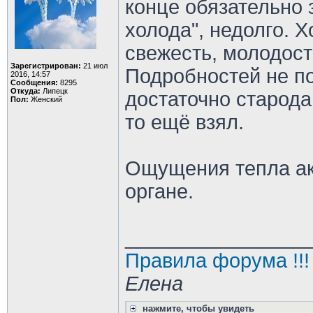
конце обязательно 
холода", недолго. Х
свежесть, молодост
Зарегистрирован:
21 июл
Подробностей не по
2016, 14:57
Сообщения:
8295
Откуда:
Липецк
достаточно старода
Пол:
Женский
то ещё взял.
Ощущения тепла ак
органе.
________________
Правила форума !!!
Елена
нажмите, чтобы увидеть