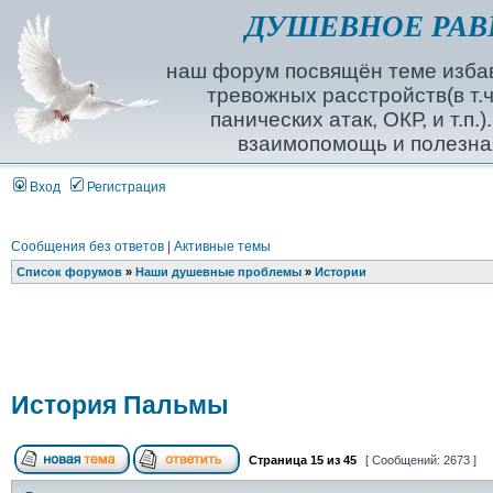
ДУШЕВНОЕ РАВ
наш форум посвящён теме избав
тревожных расстройств(в т.ч
панических атак, ОКР, и т.п.
взаимопомощь и полезна
Вход
Регистрация
Сообщения без ответов
|
Активные темы
Список форумов
»
Наши душевные проблемы
»
Истории
История Пальмы
Страница
15
из
45
[ Сообщений: 2673 ]