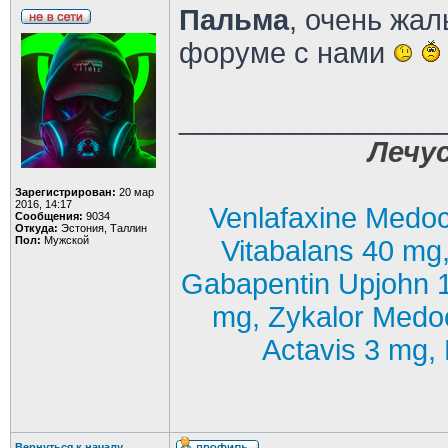
Пальма
, очень жал
форуме с нами
________________
Лечус
Зарегистрирован:
20 мар
2016, 14:17
Venlafaxine Medoc
Сообщения:
9034
Откуда:
Эстония, Таллин
Пол:
Мужской
Vitabalans 40 mg
Gabapentin Upjohn 
mg, Zykalor Medo
Actavis 3 mg, 
Вернуться к началу