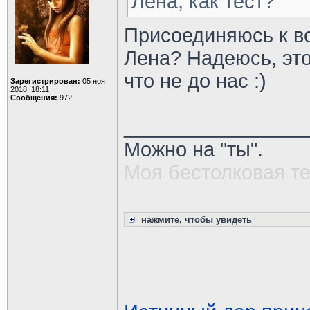
Лена, как тест?
Присоединяюсь к во
Лена? Надеюсь, эт
что не до нас :)
Зарегистрирован:
05 ноя
2018, 18:11
Сообщения:
972
________________
Можно на "ты".
Моя бестолковая т
нажмите, чтобы увидеть