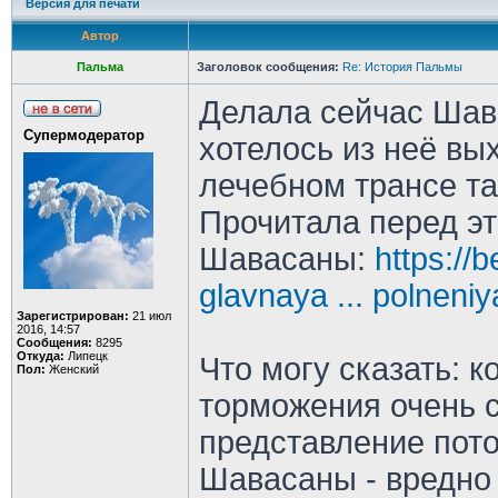
Версия для печати
Автор
Пальма
Заголовок сообщения:
Re: История Пальмы
Делала сейчас Шав
Супермодератор
хотелось из неё выхо
лечебном трансе та
Прочитала перед э
Шавасаны:
https://
glavnaya ... polneniy
Зарегистрирован:
21 июл
2016, 14:57
Сообщения:
8295
Откуда:
Липецк
Что могу сказать: к
Пол:
Женский
торможения очень с
представление пот
Шавасаны - вредно 