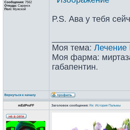
Сообщения:
7562
Откуда:
Саранск
Пол:
Мужской
P.S. Ава у тебя сей
________________
Моя тема:
Лечение 
Моя фарма: миртаза
габапентин.
Вернуться к началу
mEdProFF
Заголовок сообщения:
Re: История Пальмы