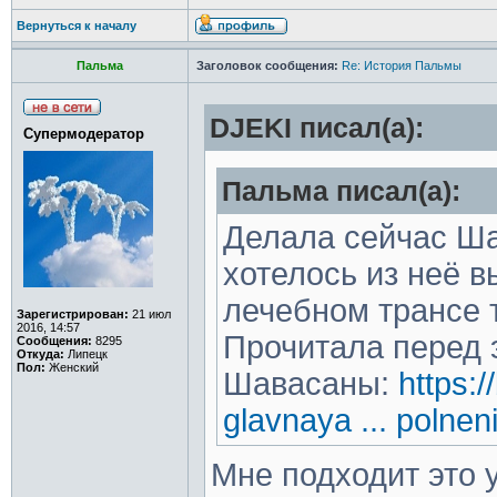
Вернуться к началу
Пальма
Заголовок сообщения:
Re: История Пальмы
DJEKI писал(а):
Супермодератор
Пальма писал(а):
Делала сейчас Ша
хотелось из неё вы
лечебном трансе 
Зарегистрирован:
21 июл
2016, 14:57
Прочитала перед 
Сообщения:
8295
Откуда:
Липецк
Пол:
Женский
Шавасаны:
https:
glavnaya ... polnen
Мне подходит это