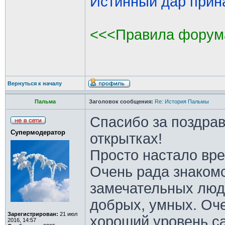
Истинный дар прина
<<<Правила форум
Вернуться к началу
Пальма
Заголовок сообщения:
Re: История Пальмы
Спасибо за поздрав
Супермодератор
открытках!
Просто настало вре
Очень рада знакомс
замечательных люде
добрых, умных. Оч
Зарегистрирован:
21 июл
хороший уровень с
2016, 14:57