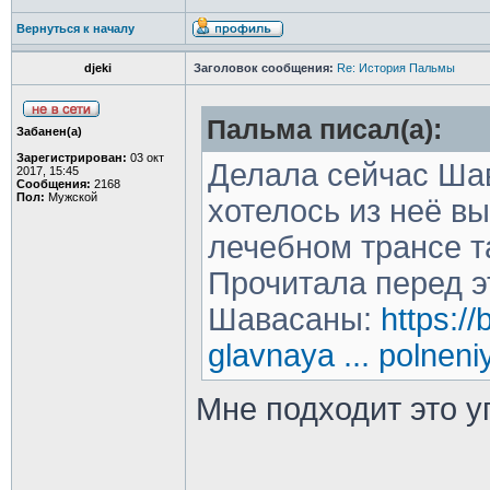
Вернуться к началу
djeki
Заголовок сообщения:
Re: История Пальмы
Пальма писал(а):
Забанен(а)
Зарегистрирован:
03 окт
Делала сейчас Ша
2017, 15:45
Сообщения:
2168
Пол:
Мужской
хотелось из неё вых
лечебном трансе т
Прочитала перед э
Шавасаны:
https:/
glavnaya ... polneni
Мне подходит это 