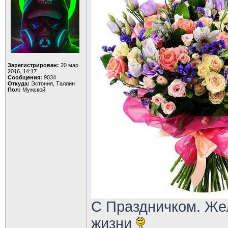
Зарегистрирован:
20 мар
2016, 14:17
Сообщения:
9034
Откуда:
Эстония, Таллин
Пол:
Мужской
С Праздничком. Же
жизни