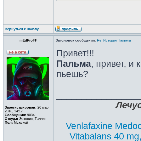
Вернуться к началу
mEdProFF
Заголовок сообщения:
Re: История Пальмы
Привет!!!
Пальма
, привет, и 
пьешь?
________________
Лечус
Зарегистрирован:
20 мар
2016, 14:17
Сообщения:
9034
Откуда:
Эстония, Таллин
Пол:
Мужской
Venlafaxine Medoc
Vitabalans 40 mg