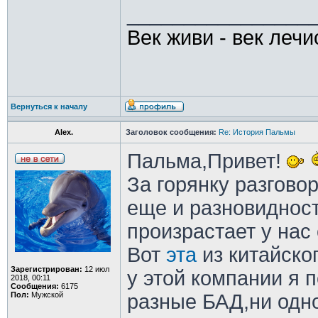
________________
Век живи - век лечи
Вернуться к началу
Alex.
Заголовок сообщения:
Re: История Пальмы
Пальма,Привет!
За горянку разгово
еще и разновидност
произрастает у нас
Вот
эта
из китайско
Зарегистрирован:
12 июл
у этой компании я п
2018, 00:11
Сообщения:
6175
Пол:
Мужской
разные БАД,ни одно