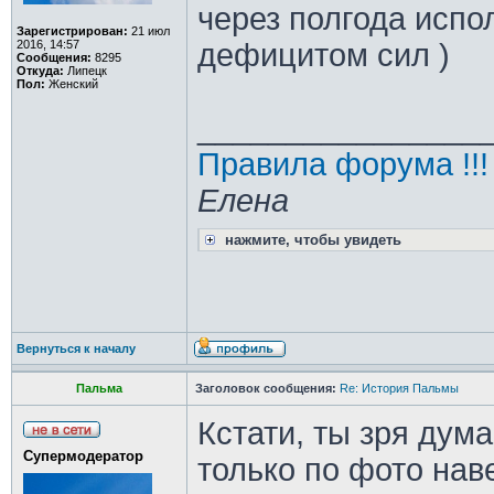
через полгода испо
Зарегистрирован:
21 июл
2016, 14:57
дефицитом сил )
Сообщения:
8295
Откуда:
Липецк
Пол:
Женский
________________
Правила форума !!!
Елена
нажмите, чтобы увидеть
Вернуться к началу
Пальма
Заголовок сообщения:
Re: История Пальмы
Кстати, ты зря дум
Супермодератор
только по фото нав