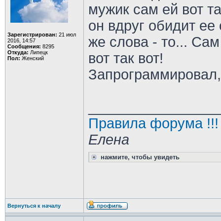
мужик сам ей вот т
он вдруг обидит ее 
Зарегистрирован:
21 июл
же слова - то... Са
2016, 14:57
Сообщения:
8295
Откуда:
Липецк
вот так вот!
Пол:
Женский
Запрограммировал,
________________
Правила форума !!!
Елена
нажмите, чтобы увидеть
Вернуться к началу