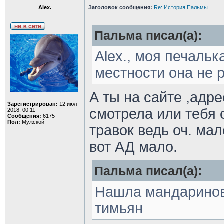
Alex.
Заголовок сообщения:
Re: История Пальмы
Пальма писал(а):
Alex., моя печальк
местности она не 
А ты на сайте ,адре
Зарегистрирован:
12 июл
смотрела или тебя 
2018, 00:11
Сообщения:
6175
Пол:
Мужской
травок ведь оч. ма
вот АД мало.
Пальма писал(а):
Нашла мандаринов
тимьян