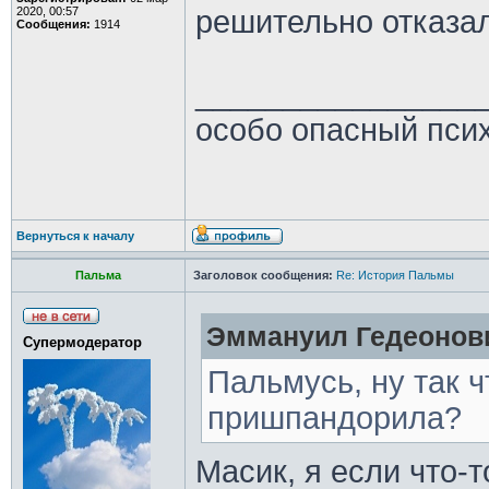
2020, 00:57
решительно отказа
Сообщения:
1914
________________
особо опасный пси
Вернуться к началу
Пальма
Заголовок сообщения:
Re: История Пальмы
Эммануил Гедеонови
Супермодератор
Пальмусь, ну так 
пришпандорила?
Масик, я если что-