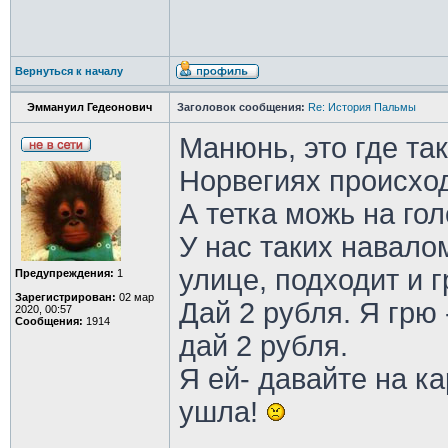
Вернуться к началу
Эммануил Гедеонович
Заголовок сообщения:
Re: История Пальмы
Манюнь, это где та
Норвегиях происхо
А тетка можь на го
У нас таких навалом
улице, подходит и г
Предупреждения:
1
Зарегистрирован:
02 мар
Дай 2 рубля. Я грю 
2020, 00:57
Сообщения:
1914
дай 2 рубля.
Я ей- давайте на к
ушла!