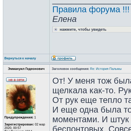
Правила форума !!!
Елена
нажмите, чтобы увидеть
Вернуться к началу
Эммануил Гедеонович
Заголовок сообщения:
Re: История Пальмы
От! У меня тож был
щелкала как-то. Ру
От рук еще тепло т
И еще одна была т
моментами. И штук 
Предупреждения:
1
Зарегистрирован:
02 мар
беспонтовых. Совс
2020, 00:57