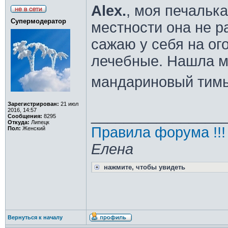
Alex.
, моя печалька
Супермодератор
местности она не р
сажаю у себя на ог
лечебные. Нашла м
мандариновый тим
Зарегистрирован:
21 июл
2016, 14:57
________________
Сообщения:
8295
Откуда:
Липецк
Правила форума !!!
Пол:
Женский
Елена
нажмите, чтобы увидеть
Вернуться к началу