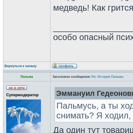
медведь! Как гритс
________________
особо опасный пси
Вернуться к началу
Пальма
Заголовок сообщения:
Re: История Пальмы
Эммануил Гедеонови
Супермодератор
Пальмусь, а ты хо
снимать? Я ходил,
Да один тут товари