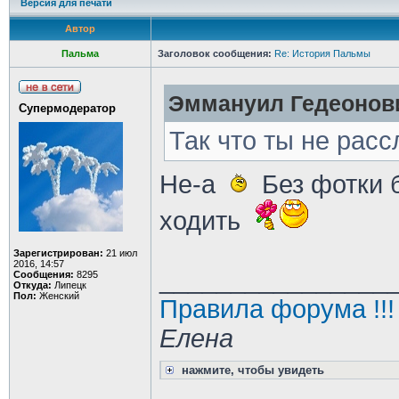
Версия для печати
Автор
Пальма
Заголовок сообщения:
Re: История Пальмы
Эммануил Гедеонови
Супермодератор
Так что ты не расс
Не-а
Без фотки 
ходить
Зарегистрирован:
21 июл
2016, 14:57
________________
Сообщения:
8295
Откуда:
Липецк
Пол:
Женский
Правила форума !!!
Елена
нажмите, чтобы увидеть