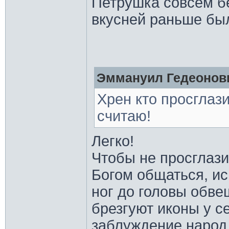
Петрушка совсем бе
вкусней раньше был
Эммануил Гедеонови
Хрен кто просглази
считаю!
Легко!
Чтобы не просглази
Богом общаться, исп
ног до головы обве
брезгуют иконы у с
заблуждение народ