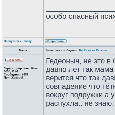
________________
особо опасный пси
Вернуться к началу
Manja
Заголовок сообщения:
Re: История Пальмы
Гедеоныч, не это в
давно лет так мама
Зарегистрирован:
16 авг
2020, 11:02
Сообщения:
6959
верится что так дав
Пол:
Женский
совпадение что тёт
вокруг подружки а у
распухла.. не знаю