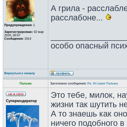
А грила - расслабле
расслабоне...
Предупреждения:
1
Зарегистрирован:
02 мар
________________
2020, 00:57
Сообщения:
1914
особо опасный пси
Вернуться к началу
Пальма
Заголовок сообщения:
Re: История Пальмы
Это тебе, милок, на
Супермодератор
жизни так шутить н
А то знаешь как оно
ничего подобного в