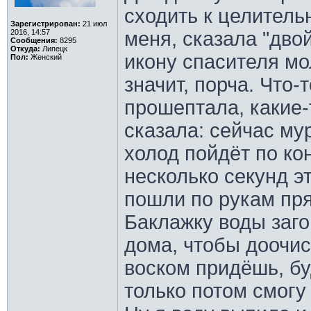
сходить к целитель
Зарегистрирован:
21 июл
2016, 14:57
меня, сказала "дво
Сообщения:
8295
Откуда:
Липецк
икону спасителя мо
Пол:
Женский
значит, порча. Что-
прошептала, какие-
сказала: сейчас му
холод пойдёт по ко
несколько секунд 
пошли по рукам пр
Баклажку воды заг
дома, чтобы доочис
воском придёшь, бу
только потом смогу