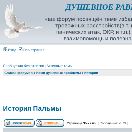
ДУШЕВНОЕ РАВ
наш форум посвящён теме избав
тревожных расстройств(в т.ч
панических атак, ОКР, и т.п.
взаимопомощь и полезна
Вход
Регистрация
Сообщения без ответов
|
Активные темы
Список форумов
»
Наши душевные проблемы
»
Истории
История Пальмы
Страница
35
из
45
[ Сообщений: 2673 ]