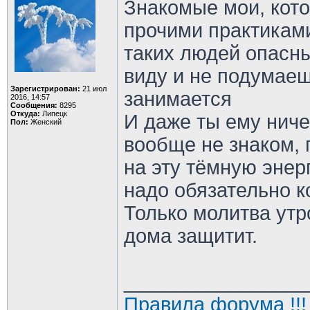
Знакомые мои, кото
прочими практиками
таких людей опасны
виду и не подумаеш
Зарегистрирован:
21 июл
занимается
2016, 14:57
Сообщения:
8295
Откуда:
Липецк
И даже ты ему ниче
Пол:
Женский
вообще не знаком, 
на эту тёмную энерг
надо обязательно к
Только молитва утр
дома защитит.
________________
Правила форума !!!