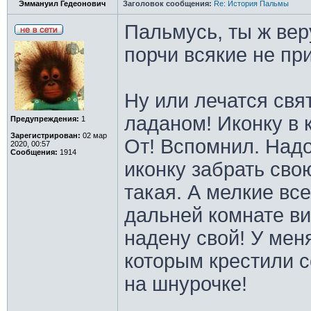
Эммануил Гедеонович
Заголовок сообщения:
Re: История Пальмы
Пальмусь, ты ж вер
порчи всякие не пр
Ну или лечатся свя
ладаном! Иконку в к
Предупреждения:
1
Зарегистрирован:
02 мар
От! Вспомнил. Над
2020, 00:57
Сообщения:
1914
иконку забрать сво
такая. А мелкие все
дальней комнате ви
надену свой! У мен
которым крестили 
на шнурочке!