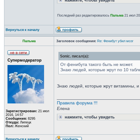
нажмите, чтобы увидеть
Последний раз редактировалось
Пальма
21 июл 20
Вернуться к началу
Пальма
Заголовок сообщения:
Re: Фенибут убил мозг
Sonic. писал(а):
Супермодератор
От фенибута такого быть не может.
Знаю людей, которые жрут по 10 табле
Знаю людей, которые жрут витамины, и 
_________________________________
Правила форума !!!
Елена
Зарегистрирован:
21 июл
2016, 14:57
нажмите, чтобы увидеть
Сообщения:
8295
Откуда:
Липецк
Пол:
Женский
Вернуться к началу