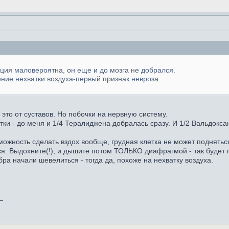
кция маловероятна, он еще и до мозга не добрался.
ние нехватки воздуха-первый признак невроза.
- это от суставов. Но побочки на нервную систему.
ки - до меня и 1/4 Тералиджена добралась сразу. И 1/2 Вальдоксан
можность сделать вздох вообще, грудная клетка не может поднятьс
ся. Выдохните(!), и дышите потом ТОЛЬКО диафрагмой - так будет 
бра начали шевелиться - тогда да, похоже на нехватку воздуха.
_