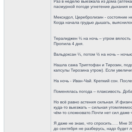
Раз в неделю выезжала из дома (аптека
пасмурной погоде угнетение дыхания не
Мексидол, Церебролизин - состояние н
Когда начала грудью дышать, выяснилос
Тералиджен ¼ на ночь – утром вялость
Пропила 4 дня.
Вальдоксан ¼, потом ½ на ночь – ночь
Нашла сама Триптофан и Тирозин, подо
капсулы Тирозина утром). Если увеличи
На ночь - Иван-Чай. Крепкий сон. Посл
Поменялась погода – плаксивость. Доб
Но всё равно астения сильная. И физич
куда-то выезжать – сильная утомляемос
чём-то сложновато.Почти нет сил даже 
Я даже не знаю, что спросить….. Мне 3
до сентября не разберусь, надо будет л