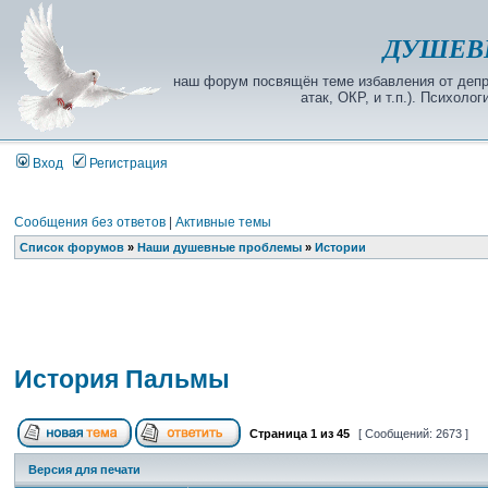
ДУШЕВ
наш форум посвящён теме избавления от депре
атак, ОКР, и т.п.). Психол
Вход
Регистрация
Сообщения без ответов
|
Активные темы
Список форумов
»
Наши душевные проблемы
»
Истории
История Пальмы
Страница
1
из
45
[ Сообщений: 2673 ]
Версия для печати