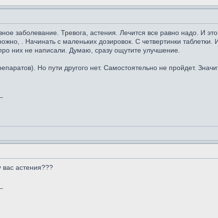
вное заболевание. Тревога, астения. Лечится все равно надо. И эт
ожно, . Начинать с маленьких дозировок. С четвертинки таблетки.
про них не написали. Думаю, сразу ощутите улучшение.
епаратов). Но пути другого нет. Самостоятельно не пройдет. Значи
_
у вас астения???
_