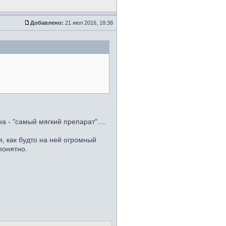
Добавлено:
21 июл 2016, 18:38
а - "самый мягкий препарат"....
я, как будто на ней огромный
понятно.