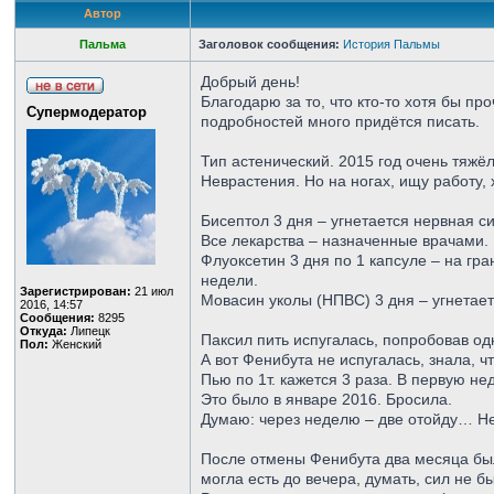
Автор
Пальма
Заголовок сообщения:
История Пальмы
Добрый день!
Благодарю за то, что кто-то хотя бы пр
Супермодератор
подробностей много придётся писать.
Тип астенический. 2015 год очень тяж
Неврастения. Но на ногах, ищу работу, 
Бисептол 3 дня – угнетается нервная си
Все лекарства – назначенные врачами.
Флуоксетин 3 дня по 1 капсуле – на гра
недели.
Зарегистрирован:
21 июл
Мовасин уколы (НПВС) 3 дня – угнетает
2016, 14:57
Сообщения:
8295
Откуда:
Липецк
Паксил пить испугалась, попробовав одн
Пол:
Женский
А вот Фенибута не испугалась, знала, ч
Пью по 1т. кажется 3 раза. В первую н
Это было в январе 2016. Бросила.
Думаю: через неделю – две отойду… Не
После отмены Фенибута два месяца был
могла есть до вечера, думать, сил не 