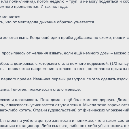
 или поликлиника), потом неделю – труп, и не могу подняться и со
много проявляется. И так полгода.
е меняется.
ь, что от мексидола дыхание обратно угнетается.
 и хочется выть. Когда ещё один приём добавила по схеме, пошли
ю просыпаюсь от желания взвыть, если ещё немного дозы – можно р
брала дозировки, с которыми стала немного подвижней. (1/2 капс
ть – появляется напряжение в голове, в теле, но желания прыгать/
е первого приёма Иван-чая первый раз утром смогла сделать вздох 
авила Тенотен, плаксивости стало меньше.
еская и плаксивость. Пока дома - ещё более-менее держусь. Дома
ть, плаксивость усиливается от утомления. Мысли тоже ворочаютс
чего-либо хотеть. Отдачи (удовольствия) от физических упражнений
9, я стою на учёте в центре занятости и понимаю, что в таком сост
ожиться в стационар. Либо вылечат, либо нет, либо убьют окончате