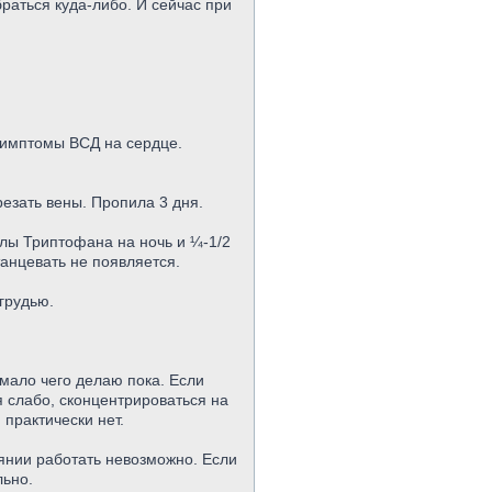
браться куда-либо. И сейчас при
 симптомы ВСД на сердце.
езать вены. Пропила 3 дня.
улы Триптофана на ночь и ¼-1/2
танцевать не появляется.
грудью.
 мало чего делаю пока. Если
я слабо, сконцентрироваться на
 практически нет.
оянии работать невозможно. Если
льно.