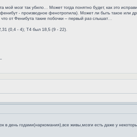
а мой мозг так убило… Может тогда понятно будет, как это исправ
(фенибут - производное фенотропила). Может ли быть такое или д
, что от Фенибута такие побочки – первый раз слышат…
1 (0,4 - 4); Т4 был 18,5 (9 - 22).
_
ок в день годами(наркомания),все живы,мозги есть даже у некоторы