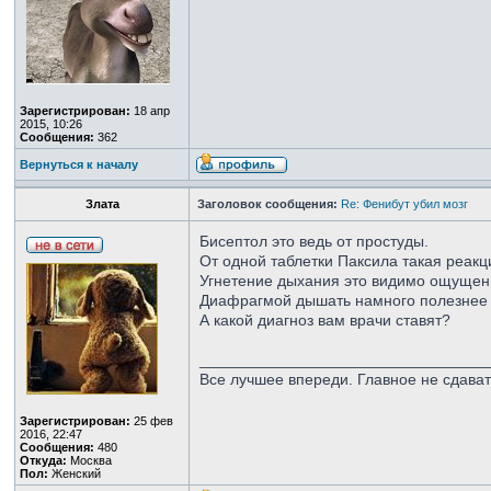
Зарегистрирован:
18 апр
2015, 10:26
Сообщения:
362
Вернуться к началу
Злата
Заголовок сообщения:
Re: Фенибут убил мозг
Бисептол это ведь от простуды.
От одной таблетки Паксила такая реакц
Угнетение дыхания это видимо ощущени
Диафрагмой дышать намного полезнее 
А какой диагноз вам врачи ставят?
_________________________________
Все лучшее впереди. Главное не сдава
Зарегистрирован:
25 фев
2016, 22:47
Сообщения:
480
Откуда:
Москва
Пол:
Женский