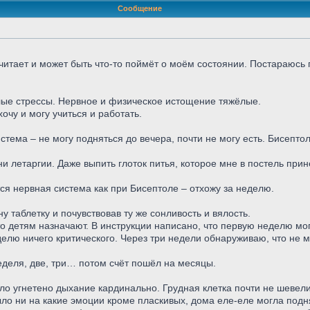
Сообщение
очитает и может быть что-то поймёт о моём состоянии. Постараюсь 
ёлые стрессы. Нервное и физическое истощение тяжёлые.
хочу и могу учиться и работать.
стема – не могу подняться до вечера, почти не могу есть. Бисепто
ни летаргии. Даже выпить глоток питья, которое мне в постель прин
ся нервная система как при Бисептоле – отхожу за неделю.
у таблетку и почувствовав ту же сонливость и вялость.
то детям назначают. В инструкции написано, что первую неделю мог
еделю ничего критического. Через три недели обнаруживаю, что не
деля, две, три… потом счёт пошёл на месяцы.
о угнетено дыхание кардинально. Грудная клетка почти не шеве
было ни на какие эмоции кроме пласкивых, дома еле-еле могла подн