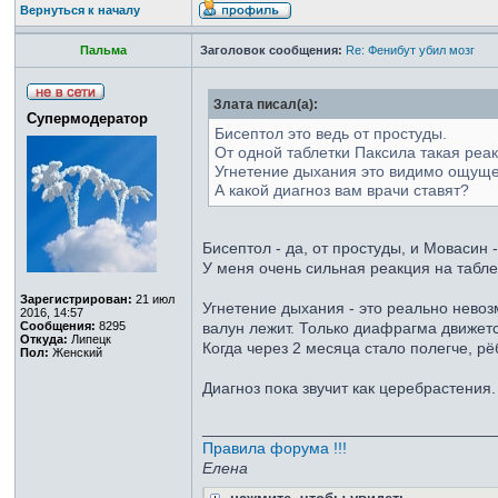
Вернуться к началу
Пальма
Заголовок сообщения:
Re: Фенибут убил мозг
Злата писал(а):
Супермодератор
Бисептол это ведь от простуды.
От одной таблетки Паксила такая реа
Угнетение дыхания это видимо ощуще
А какой диагноз вам врачи ставят?
Бисептол - да, от простуды, и Мовасин 
У меня очень сильная реакция на таблет
Зарегистрирован:
21 июл
Угнетение дыхания - это реально невоз
2016, 14:57
Сообщения:
8295
валун лежит. Только диафрагма движет
Откуда:
Липецк
Когда через 2 месяца стало полегче, рё
Пол:
Женский
Диагноз пока звучит как церебрастения.
_________________________________
Правила форума !!!
Елена