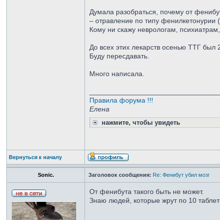
Думала разобраться, почему от фенибут
– отравление по типу фенилкетонурии 
Кому ни скажу неврологам, психиатрам
До всех этих лекарств осенью ТТГ был 2,3
Буду пересдавать.
Много написала.
_________________________________
Правила форума !!!
Елена
нажмите, чтобы увидеть
Вернуться к началу
Sonic.
Заголовок сообщения:
Re: Фенибут убил мозг
От фенибута такого быть не может.
Знаю людей, которые жрут по 10 таблет