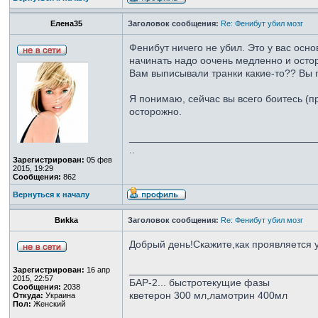
Елена35
Заголовок сообщения:
Re: Фенибут убил мозг
Фенибут ничего не убил. Это у вас осно
начинать надо оочень медленно и остор
Вам выписывали транки какие-то?? Вы 
Я понимаю, сейчас вы всего боитесь (пр
осторожно.
_________________________________
..
Зарегистрирован:
05 фев
2015, 19:29
Сообщения:
862
Вернуться к началу
Виkka
Заголовок сообщения:
Re: Фенибут убил мозг
Добрый день!Скажите,как проявляется 
_________________________________
Зарегистрирован:
16 апр
2015, 22:57
БАР-2... быстротекущие фазы
Сообщения:
2038
кветерон 300 мл,ламотрин 400мл
Откуда:
Украина
Пол:
Женский