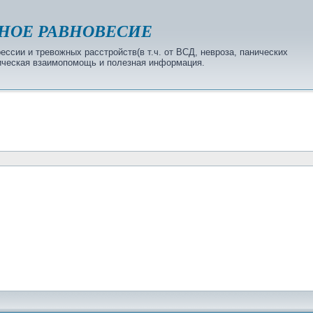
НОЕ РАВНОВЕСИЕ
ссии и тревожных расстройств(в т.ч. от ВСД, невроза, панических
огическая взаимопомощь и полезная информация.