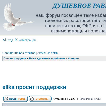
ДУШЕВНОЕ РАВ
наш форум посвящён теме избав
тревожных расстройств(в т.ч
панических атак, ОКР, и т.п.
взаимопомощь и полезна
Вход
Регистрация
Сообщения без ответов
|
Активные темы
Список форумов
»
Наши душевные проблемы
»
Истории
ellka просит поддержки
Страница
7
из
22
[ Сообщений: 1276 ]