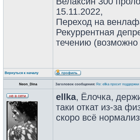
Велаксин 300 проло
15.11.2022,
Переход на венлаф
Рекуррентная депре
течению (возможно
Вернуться к началу
Neon_Dina
Заголовок сообщения:
Re: ellka просит поддержки
ellka
, Ëлочка, держ
таки откат из-за фи
скоро всё нормализ
________________