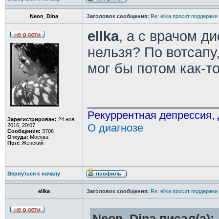
Neon_Dina
Заголовок сообщения:
Re: ellka просит поддержки
ellka
, а с врачом 
нельзя? По вотсапу,
мог бы потом как-то
________________
Рекуррентная депрессия,
Зарегистрирован:
24 ноя
О диагнозе
2016, 20:07
Сообщения:
3706
Откуда:
Москва
Пол:
Женский
Вернуться к началу
ellka
Заголовок сообщения:
Re: ellka просит поддержки
Neon_Dina писал(а):