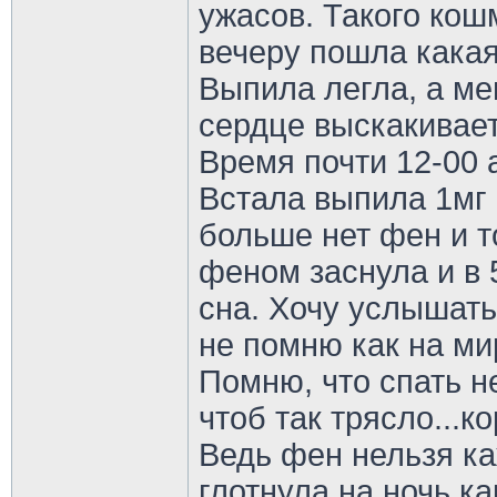
ужасов. Такого кош
вечеру пошла какая
Выпила легла, а мен
сердце выскакивает,
Время почти 12-00 а
Встала выпила 1мг
больше нет фен и т
феном заснула и в 
сна. Хочу услышать
не помню как на ми
Помню, что спать не
чтоб так трясло...к
Ведь фен нельзя ка
глотнула на ночь к