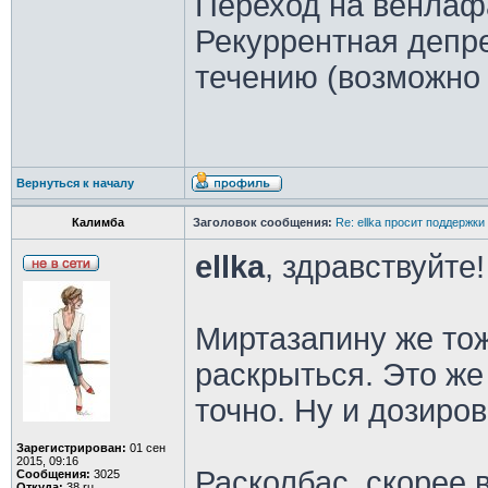
Переход на венлаф
Рекуррентная депре
течению (возможно
Вернуться к началу
Калимба
Заголовок сообщения:
Re: ellka просит поддержки
ellka
, здравствуйте!
Миртазапину же тож
раскрыться. Это же
точно. Ну и дозиров
Зарегистрирован:
01 сен
2015, 09:16
Расколбас, скорее 
Сообщения:
3025
Откуда:
38 ru