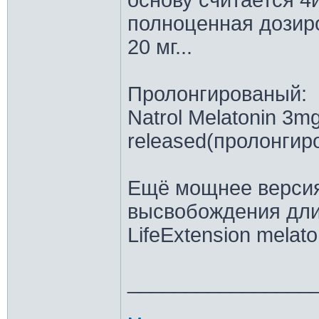
основу считается 4и
полноценная дозир
20 мг...
Пролонгированый:
Natrol Melatonin 3m
released(пролонгир
Ещё мощнее версия
высвобождения дли
LifeExtension melaton
________________