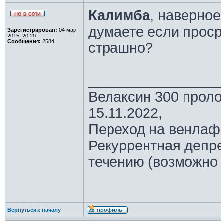
Калимба
, наверно
думаете если проср
Зарегистрирован:
04 мар
2015, 20:20
Сообщения:
2584
страшно?
________________
Велаксин 300 проло
15.11.2022,
Переход на венлаф
Рекуррентная депре
течению (возможно
Вернуться к началу