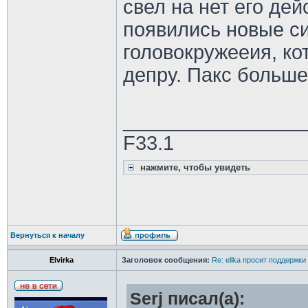
свел на нет его дей
появились новые с
головокружееия, ко
депру. Пакс больше
________________
F33.1
нажмите, чтобы увидеть
Вернуться к началу
Elvirka
Заголовок сообщения:
Re: ellka просит поддержки
Serj писал(а):