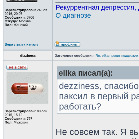
Рекуррентная депрессия,
Зарегистрирован:
24 ноя
О диагнозе
2016, 20:07
Сообщения:
3706
Откуда:
Москва
Пол:
Женский
Вернуться к началу
dizziness
Заголовок сообщения:
Re: ellka просит поддержки
ellka писал(а):
dezziness, спасибо
паксил в первый р
работать?
Зарегистрирован:
09 сен
2015, 15:12
Сообщения:
797
Пол:
Мужской
Не совсем так. Я в