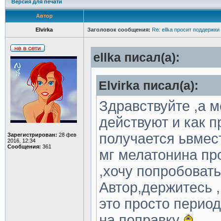
Версия для печати
Автор
Elvirka
Заголовок сообщения:
Re: ellka просит поддержки
ellka писал(а):
Elvirka писал(а):
Здравствуйте ,а м
действуют и как п
получается ьвмест
Зарегистрирован:
28 фев
2016, 12:34
Сообщения:
361
мг мелатонина про
,хочу попробовать
Автор,держитесь 
это просто период
на поправку