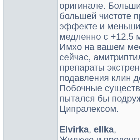
оригинале. Больши
большей чистоте 
эффекте и меньши
медленно с +12.5 
Имхо на вашем мес
сейчас, амитрипти
препараты экстрен
подавления клин д
Побочные существ
пытался бы подру
Ципралексом.
Elvirka
,
ellka
,
Жидкую и пролонг