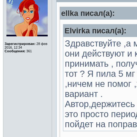
ellka писал(а):
Elvirka писал(а):
Здравствуйте ,а 
Зарегистрирован:
28 фев
2016, 12:34
они действуют и 
Сообщения:
361
принимать , полу
тот ? Я пила 5 м
,ничем не помог 
вариант .
Автор,держитесь 
это просто перио
пойдет на попра