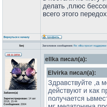
делать ,плюс бессо
всего этого передох
Вернуться к началу
Serj
Заголовок сообщения:
Re: ellka просит поддержки
ellka писал(а):
Elvirka писал(а):
Здравствуйте ,а м
действуют и как п
Забанен(а)
получается ьвмест
Зарегистрирован:
14 авг
2018, 15:44
мг мелатонина про
Сообщения:
2004