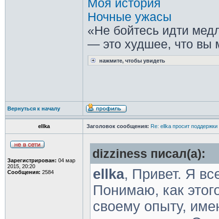
Моя история
Ночные ужасы
«Не бойтесь идти медл
— это худшее, что вы 
нажмите, чтобы увидеть
Вернуться к началу
ellka
Заголовок сообщения:
Re: ellka просит поддержки
dizziness писал(а):
Зарегистрирован:
04 мар
2015, 20:20
ellka
, Привет. Я в
Сообщения:
2584
Понимаю, как этого
своему опыту, име