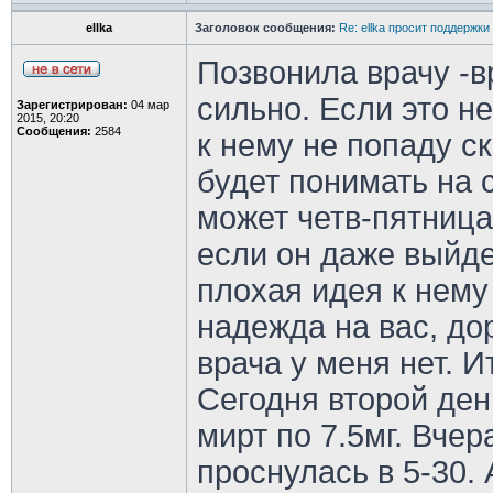
ellka
Заголовок сообщения:
Re: ellka просит поддержки
Позвонила врачу -в
сильно. Если это не
Зарегистрирован:
04 мар
2015, 20:20
Сообщения:
2584
к нему не попаду с
будет понимать на 
может четв-пятница
если он даже выйде
плохая идея к нему 
надежда на вас, дор
врача у меня нет. И
Сегодня второй ден
мирт по 7.5мг. Вчер
проснулась в 5-30.