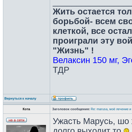
________________
Жить остается тол
борьбой- всем св
клеткой, все оста
проиграли эту во
"Жизнь" !
Велаксин 150 мг, Эг
ТДР
Вернуться к началу
Кота
Заголовок сообщения:
Re: marusa, моё лечение и
Ужасть Марусь, шо 
долго выходит то