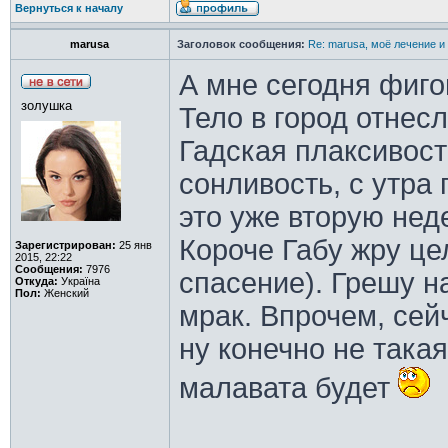
Вернуться к началу
marusa
Заголовок сообщения:
Re: marusa, моё лечение и
А мне сегодня фиго
золушка
Тело в город отнес
Гадская плаксивост
сонливость, с утра 
это уже вторую нед
Короче Габу жру це
Зарегистрирован:
25 янв
2015, 22:22
Сообщения:
7976
спасение). Грешу на
Откуда:
Україна
Пол:
Женский
мрак. Впрочем, сей
ну конечно не такая
малавата будет