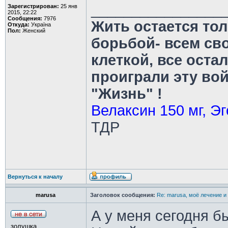
________________
Зарегистрирован:
25 янв
2015, 22:22
Сообщения:
7976
Жить остается тол
Откуда:
Україна
Пол:
Женский
борьбой- всем св
клеткой, все оста
проиграли эту во
"Жизнь" !
Велаксин 150 мг, Эг
ТДР
Вернуться к началу
marusa
Заголовок сообщения:
Re: marusa, моё лечение и
А у меня сегодня б
золушка