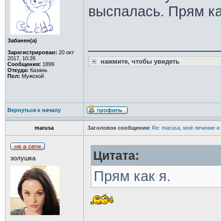
выспалась. Прям ка
________________
Забанен(а)
Зарегистрирован:
20 окт
2017, 10:26
нажмите, чтобы увидеть
Сообщения:
1899
Откуда:
Казань
Пол:
Мужской
Вернуться к началу
marusa
Заголовок сообщения:
Re: marusa, моё лечение и
Цитата:
золушка
Прям как я.