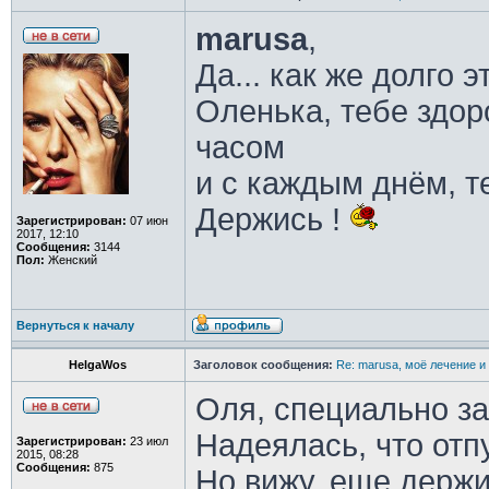
marusa
,
Да... как же долго эт
Оленька, тебе здор
часом
и с каждым днём, т
Держись !
Зарегистрирован:
07 июн
2017, 12:10
Сообщения:
3144
Пол:
Женский
Вернуться к началу
HelgaWos
Заголовок сообщения:
Re: marusa, моё лечение и
Оля, специально за
Надеялась, что отп
Зарегистрирован:
23 июл
2015, 08:28
Сообщения:
875
Но вижу, еще держи