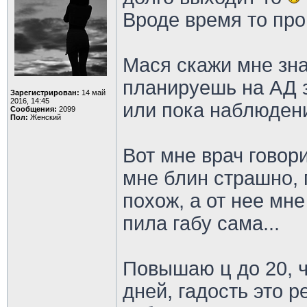
Вроде время то пр
Мася скажи мне зн
планируешь на АД з
Зарегистрирован:
14 май
2016, 14:45
или пока наблюден
Сообщения:
2099
Пол:
Женский
Вот мне врач говори
мне блин страшно, 
похож, а от нее мне
пила габу сама...
Повышаю ц до 20, ч
дней, гадость это р