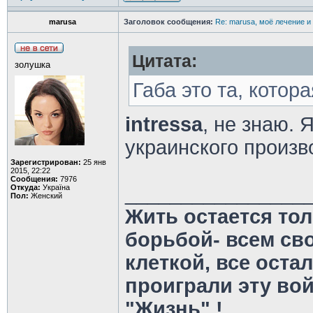
marusa
Заголовок сообщения:
Re: marusa, моё лечение и
Цитата:
золушка
Габа это та, котор
intressa
, не знаю. 
украинского произ
Зарегистрирован:
25 янв
2015, 22:22
Сообщения:
7976
________________
Откуда:
Україна
Пол:
Женский
Жить остается тол
борьбой- всем св
клеткой, все оста
проиграли эту во
"Жизнь" !