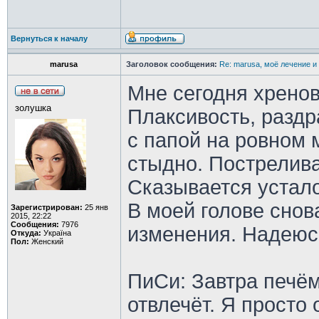
Вернуться к началу
marusa
Заголовок сообщения:
Re: marusa, моё лечение и
Мне сегодня хренов
золушка
Плаксивость, раздр
с папой на ровном 
стыдно. Пострелива
Сказывается устало
В моей голове снов
Зарегистрирован:
25 янв
2015, 22:22
Сообщения:
7976
изменения. Надеюс
Откуда:
Україна
Пол:
Женский
ПиСи: Завтра печём
отвлечёт. Я просто