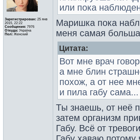
или пока наблюде
Зарегистрирован:
25 янв
Маришка пока наблю
2015, 22:22
Сообщения:
7976
меня самая больша
Откуда:
Україна
Пол:
Женский
Цитата:
Вот мне врач говор
а мне блин страшно
похож, а от нее мн
и пила габу сама...
Ты знаешь, от неё 
затем организм при
Габу. Всё от трево
Габу хаваю потому 