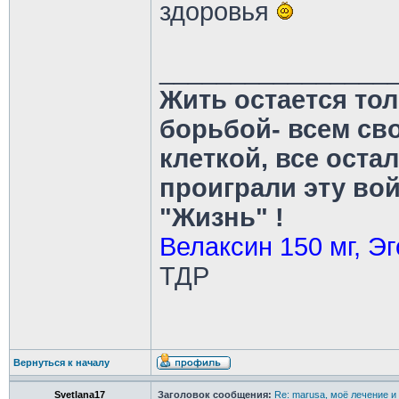
здоровья
________________
Жить остается тол
борьбой- всем св
клеткой, все оста
проиграли эту во
"Жизнь" !
Велаксин 150 мг, Эг
ТДР
Вернуться к началу
Svetlana17
Заголовок сообщения:
Re: marusa, моё лечение и