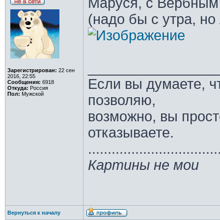
Маруся, с Вербным
(надо бы с утра, но 
________________
Зарегистрирован:
22 сен
2016, 22:55
Если вы думаете, ч
Сообщения:
6918
Откуда:
Россия
Пол:
Мужской
позволяю,
возможно, вы прост
отказываете.
.................................
Картины не мои
Вернуться к началу