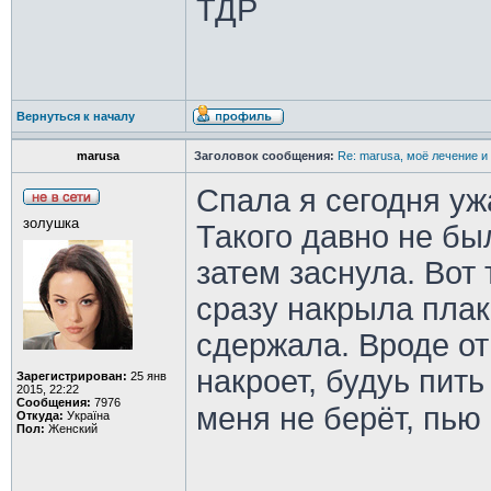
ТДР
Вернуться к началу
marusa
Заголовок сообщения:
Re: marusa, моё лечение и
Спала я сегодня ужа
золушка
Такого давно не бы
затем заснула. Вот 
сразу накрыла плак
сдержала. Вроде от
накроет, будуь пить
Зарегистрирован:
25 янв
2015, 22:22
Сообщения:
7976
меня не берёт, пью
Откуда:
Україна
Пол:
Женский