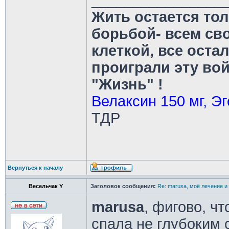
________________
Жить остается тол
борьбой- всем св
клеткой, все оста
проиграли эту во
"Жизнь" !
Велаксин 150 мг, Эг
ТДР
Вернуться к началу
Весельчак Y
Заголовок сообщения:
Re: marusa, моё лечение и
marusa
, фигово, чт
спала не глубоким с