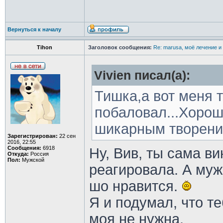
Вернуться к началу
Tihon
Заголовок сообщения:
Re: marusa, моё лечение и
Vivien писал(а):
Тишка,а вот меня 
побаловал...Хорош
шикарным творения
Зарегистрирован:
22 сен
2016, 22:55
Сообщения:
6918
Ну, Вив, ты сама в
Откуда:
Россия
Пол:
Мужской
реагировала. А муж
шо нравится.
Я и подумал, что т
моя не нужна.