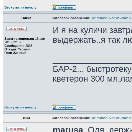
Вернуться к началу
Виkka
Заголовок сообщения:
Re: marusa, моё лечение и
И я на куличи завт
выдержать..я так л
Зарегистрирован:
16 апр
2015, 22:57
Сообщения:
2038
Откуда:
Украина
Пол:
Женский
________________
БАР-2... быстроте
кветерон 300 мл,л
Вернуться к началу
ellka
Заголовок сообщения:
Re: marusa, моё лечение и
marusa
, Оля, держ