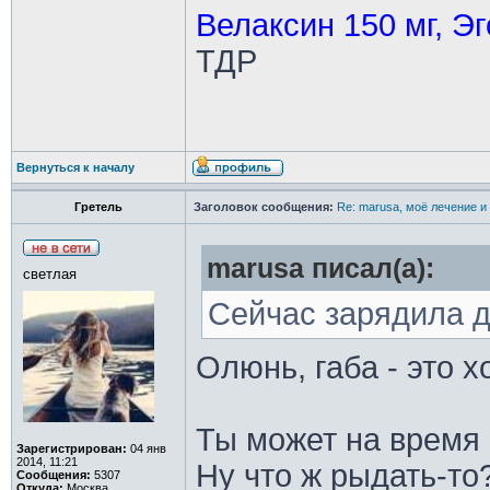
Велаксин 150 мг, Эг
ТДР
Вернуться к началу
Гретель
Заголовок сообщения:
Re: marusa, моё лечение и
marusa писал(а):
светлая
Сейчас зарядила д
Олюнь, габа - это 
Ты может на время 
Зарегистрирован:
04 янв
2014, 11:21
Ну что ж рыдать-то
Сообщения:
5307
Откуда:
Москва