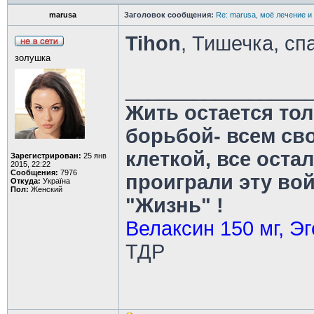
marusa
Заголовок сообщения:
Re: marusa, моё лечение и
Tihon
, Тишечка, с
золушка
________________
Жить остается тол
борьбой- всем св
клеткой, все оста
Зарегистрирован:
25 янв
2015, 22:22
Сообщения:
7976
проиграли эту во
Откуда:
Україна
Пол:
Женский
"Жизнь" !
Велаксин 150 мг, Эг
ТДР