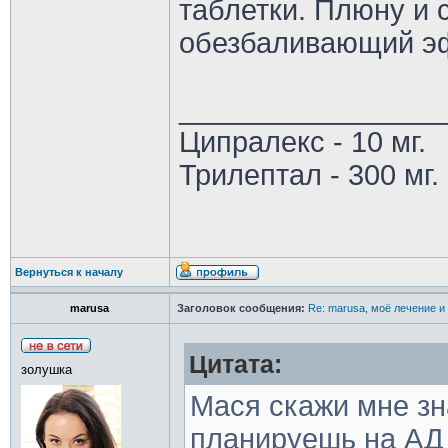
таблетки. Плюну и с
обезбаливающий э
________________
Ципралекс - 10 мг.
Трилептал - 300 мг.
Вернуться к началу
marusa
Заголовок сообщения:
Re: marusa, моё лечение и
Цитата:
золушка
Мася скажи мне зн
планируешь на АД 