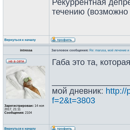
Рекуррентная депре
течению (возможно
Вернуться к началу
intressa
Заголовок сообщения:
Re: marusa, моё лечение и
Габа это та, котора
________________
мой дневник:
http:/
f=2&t=3803
Зарегистрирован:
14 ноя
2017, 21:11
Сообщения:
2104
Вернуться к началу