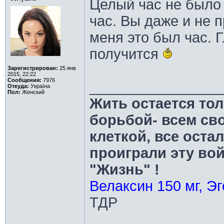
Целый час не было
час. Вы даже и не 
меня это был час. 
получится
Зарегистрирован:
25 янв
2015, 22:22
Сообщения:
7976
________________
Откуда:
Україна
Пол:
Женский
Жить остается тол
борьбой- всем св
клеткой, все оста
проиграли эту во
"Жизнь" !
Велаксин 150 мг, Эг
ТДР