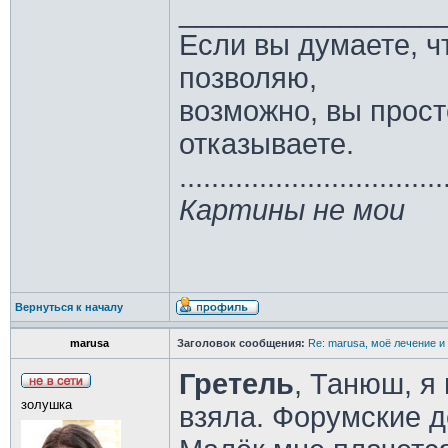
________________
Если вы думаете, ч
позволяю,
возможно, вы прост
отказываете.
.................................
Картины не мои
Вернуться к началу
marusa
Заголовок сообщения:
Re: marusa, моё лечение и
Гретель
, Танюш, я
золушка
взяла. Форумские д