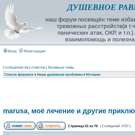
ДУШЕВНОЕ РАВ
наш форум посвящён теме избав
тревожных расстройств(в т.ч
панических атак, ОКР, и т.п.
взаимопомощь и полезна
Вход
Регистрация
Сообщения без ответов
|
Активные темы
Список форумов
»
Наши душевные проблемы
»
Истории
marusa, моё лечение и другие прикл
Страница
51
из
79
[ Сообщений: 4707 ]