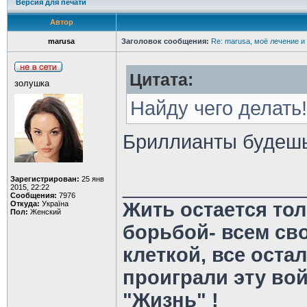
Версия для печати
Автор
marusa
Заголовок сообщения:
Re: marusa, моё лечение и
Цитата:
золушка
Найду чего делать
Бриллианты будеш
Зарегистрирован:
25 янв
________________
2015, 22:22
Сообщения:
7976
Жить остается тол
Откуда:
Україна
Пол:
Женский
борьбой- всем св
клеткой, все оста
проиграли эту во
"Жизнь" !