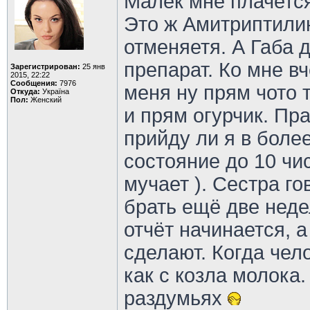
Малёк мне плачется,
Это ж Амитриптилин
отменяетя. А Габа 
препарат. Ко мне вч
Зарегистрирован:
25 янв
2015, 22:22
Сообщения:
7976
меня ну прям чото 
Откуда:
Україна
Пол:
Женский
и прям огурчик. Пр
прийду ли я в бол
состояние до 10 чи
мучает ). Сестра го
брать ещё две неде
отчёт начинается, а
сделают. Когда чело
как с козла молока
раздумьях