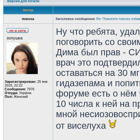
Версия для печати
Автор
marusa
Заголовок сообщения:
Re: Помогите maruse изба
Ну что ребята, уда
золушка
поговорить со свои
Дима был прав - С
врач это подтверди
оставаться на 30 мг
гидазепама и попит
Зарегистрирован:
25 янв
2015, 22:22
Сообщения:
7976
форуме есть о нём 
Откуда:
Україна
Пол:
Женский
10 числа к ней на п
мной несиозовоспр
от виселуха