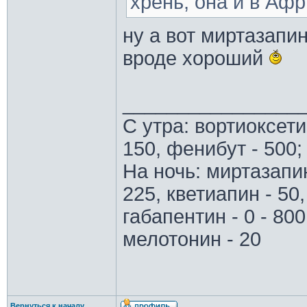
хрень, она и в Афр
ну а вот миртазапи
вроде хороший
________________
С утра: вортиоксети
150, фенибут - 500;
На ночь: миртазапин
225, кветиапин - 50,
габапентин - 0 - 800
мелотонин - 20
Вернуться к началу