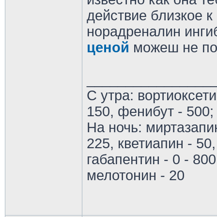
действие близкое 
норадреналин ингиб
ценой
можеш не по
________________
С утра: вортиоксети
150, фенибут - 500;
На ночь: миртазапин
225, кветиапин - 50,
габапентин - 0 - 800
мелотонин - 20