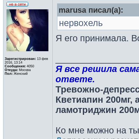
marusa писал(а):
нервохель
Я его принимала. 
________________
Зарегистрирован:
13 фев
2016, 13:14
Я все решила сама
Сообщения:
4050
Откуда:
Москва
Пол:
Женский
ответе.
Тревожно-депресс
Кветиапин 200мг, 
ламотриджин 200м
Ко мне можно на ты