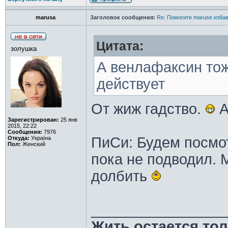
marusa
Заголовок сообщения:
Re: Помогите maruse изба
Цитата:
золушка
А венлафаксин тож
действует
От жиж гадство.
А
Зарегистрирован:
25 янв
2015, 22:22
Сообщения:
7976
ПиСи: Будем посмо
Откуда:
Україна
Пол:
Женский
пока не подводил. 
долбить
________________
Жить остается тол