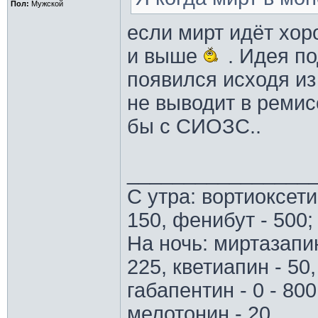
Пол:
Мужской
если мирт идёт хор
и выше
. Идея п
появился исходя из
не выводит в ремисс
бы с СИОЗС..
________________
С утра: вортиоксети
150, фенибут - 500;
На ночь: миртазапин
225, кветиапин - 50,
габапентин - 0 - 800
мелотонин - 20