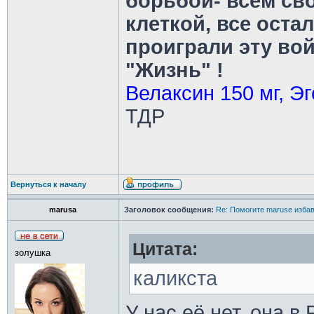
борьбой- всем св
клеткой, все оста
проиграли эту во
"Жизнь" !
Велаксин 150 мг, Эг
ТДР
Вернуться к началу
marusa
Заголовок сообщения:
Re: Помогите maruse изба
Цитата:
золушка
каликста
У нас её нет, она в