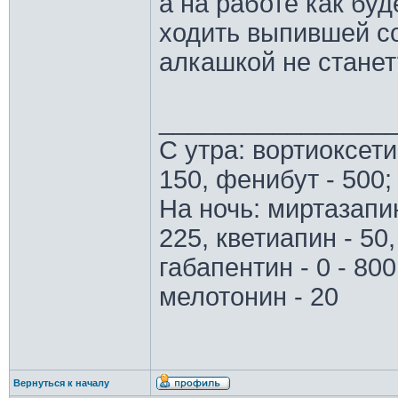
а на работе как буд
ходить выпившей со
алкашкой не станет
________________
С утра: вортиоксети
150, фенибут - 500;
На ночь: миртазапин
225, кветиапин - 50,
габапентин - 0 - 800
мелотонин - 20
Вернуться к началу