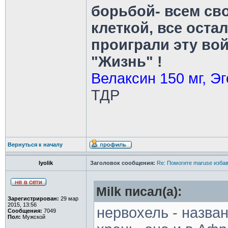
борьбой- всем св
клеткой, все оста
проиграли эту во
"Жизнь" !
Велаксин 150 мг, Эг
ТДР
Вернуться к началу
lyolik
Заголовок сообщения:
Re: Помогите maruse изба
Milk писал(а):
Зарегистрирован:
29 мар
2015, 13:56
нервохель - назван
Сообщения:
7049
Пол:
Мужской