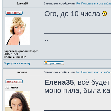
Елена35
Заголовок сообщения:
Re: Помогите maruse изба
Ого, до 10 числа
________________
..
Зарегистрирован:
05 фев
2015, 19:29
Сообщения:
862
Вернуться к началу
marusa
Заголовок сообщения:
Re: Помогите maruse изба
Елена35
, всё буде
золушка
моно пила, была ка
________________