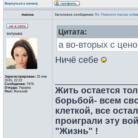
Вернуться к началу
marusa
Заголовок сообщения:
Re: Помогите maruse изба
Цитата:
золушка
а во-вторых с цен
Ничё себе
Зарегистрирован:
25 янв
________________
2015, 22:22
Сообщения:
7976
Жить остается тол
Откуда:
Україна
Пол:
Женский
борьбой- всем св
клеткой, все оста
проиграли эту во
"Жизнь" !