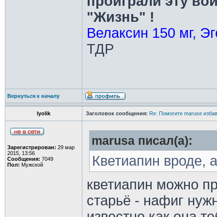
проиграли эту во
"Жизнь" !
Велаксин 150 мг, Эг
ТДР
Вернуться к началу
lyolik
Заголовок сообщения:
Re: Помогите maruse изба
marusa писал(а):
Зарегистрирован:
29 мар
2015, 13:56
Кветиапин вроде, 
Сообщения:
7049
Пол:
Мужской
кветиапин можно пр
старьё - нафиг нуж
известно как она т