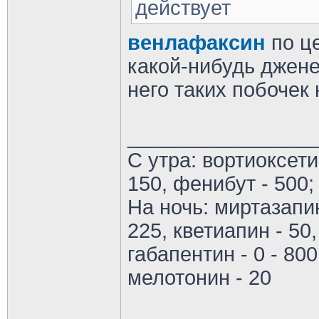
действует
венлафаксин
по ц
какой-нибудь джене
него таких побочек
________________
С утра: вортиоксети
150, фенибут - 500;
На ночь: миртазапин
225, кветиапин - 50,
габапентин - 0 - 800
мелотонин - 20