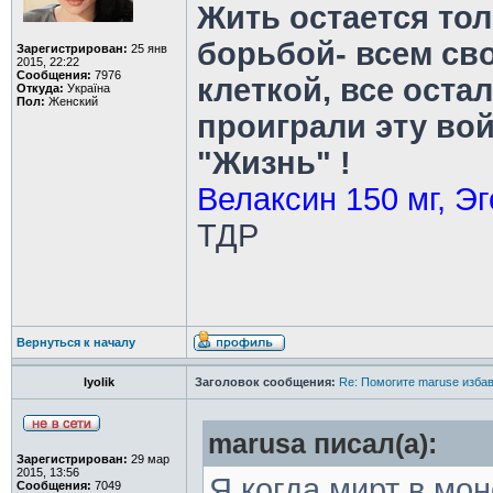
Жить остается тол
борьбой- всем св
Зарегистрирован:
25 янв
2015, 22:22
Сообщения:
7976
клеткой, все оста
Откуда:
Україна
Пол:
Женский
проиграли эту во
"Жизнь" !
Велаксин 150 мг, Эг
ТДР
Вернуться к началу
lyolik
Заголовок сообщения:
Re: Помогите maruse изба
marusa писал(а):
Зарегистрирован:
29 мар
2015, 13:56
Я когда мирт в мон
Сообщения:
7049