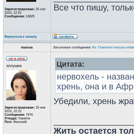
Все что пишу, толь
Зарегистрирован:
25 сен
2015, 22:52
Сообщения:
10825
Вернуться к началу
marusa
Заголовок сообщения:
Re: Помогите maruse изба
Цитата:
золушка
нервохель - назван
хрень, она и в Афр
Убедили, хрень жра
Зарегистрирован:
25 янв
2015, 22:22
Сообщения:
7976
________________
Откуда:
Україна
Пол:
Женский
Жить остается тол