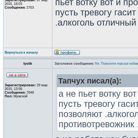
пьет вотку вот и п
Зарегистрирован:
07 мар
2015, 18:03
Сообщения:
2703
пусть тревогу гаси
.алкоголь отличный
Вернуться к началу
lyolik
Заголовок сообщения:
Re: Помогите maruse изба
Тапчух писал(а):
Зарегистрирован:
29 мар
2015, 13:56
а не пьет вотку во
Сообщения:
7049
Пол:
Мужской
пусть тревогу гаси
позволяют .алкого
противотревожник 