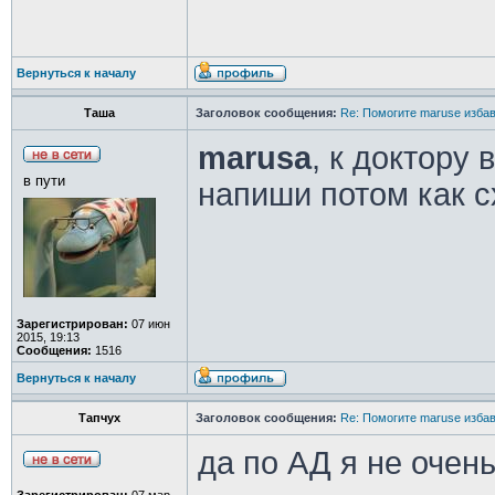
Вернуться к началу
Таша
Заголовок сообщения:
Re: Помогите maruse изба
marusa
, к доктору 
в пути
напиши потом как с
Зарегистрирован:
07 июн
2015, 19:13
Сообщения:
1516
Вернуться к началу
Тапчух
Заголовок сообщения:
Re: Помогите maruse изба
да по АД я не очень