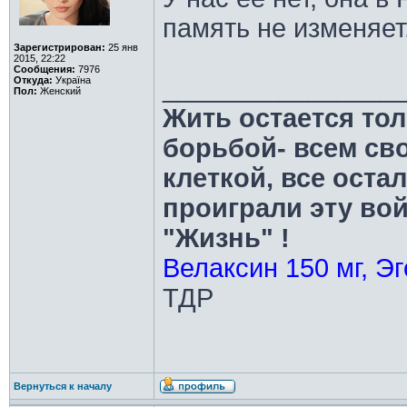
память не изменяе
Зарегистрирован:
25 янв
2015, 22:22
Сообщения:
7976
________________
Откуда:
Україна
Пол:
Женский
Жить остается тол
борьбой- всем св
клеткой, все оста
проиграли эту во
"Жизнь" !
Велаксин 150 мг, Эг
ТДР
Вернуться к началу