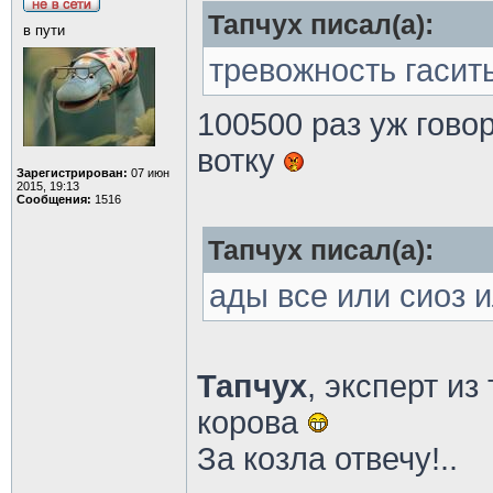
Тапчух писал(а):
в пути
тревожность гасит
100500 раз уж гово
вотку
Зарегистрирован:
07 июн
2015, 19:13
Сообщения:
1516
Тапчух писал(а):
ады все или сиоз и
Тапчух
, эксперт из
корова
За козла отвечу!..