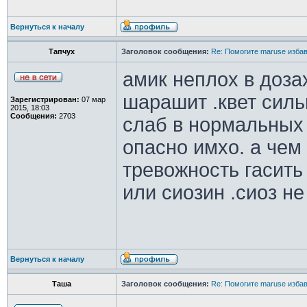
Вернуться к началу
Тапчух
Заголовок сообщения:
Re: Помогите maruse изба
амик неплох в доза
шарашит .квет силь
Зарегистрирован:
07 мар
2015, 18:03
Сообщения:
2703
слаб в нормальных 
опасно имхо. а чем
тревожность гасить 
или сиозин .сиоз не 
Вернуться к началу
Таша
Заголовок сообщения:
Re: Помогите maruse изба