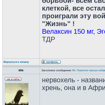
борьбой- всем св
клеткой, все оста
проиграли эту во
"Жизнь" !
Велаксин 150 мг, Эг
ТДР
Вернуться к началу
Milk
Заголовок сообщения:
Re: Помогите maruse изба
нервохель - названи
хрень, она и в Афр
________________