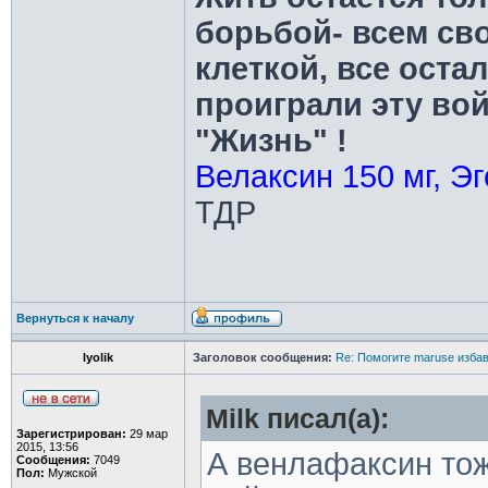
борьбой- всем св
клеткой, все оста
проиграли эту во
"Жизнь" !
Велаксин 150 мг, Эг
ТДР
Вернуться к началу
lyolik
Заголовок сообщения:
Re: Помогите maruse изба
Milk писал(а):
Зарегистрирован:
29 мар
2015, 13:56
А венлафаксин тож
Сообщения:
7049
Пол:
Мужской