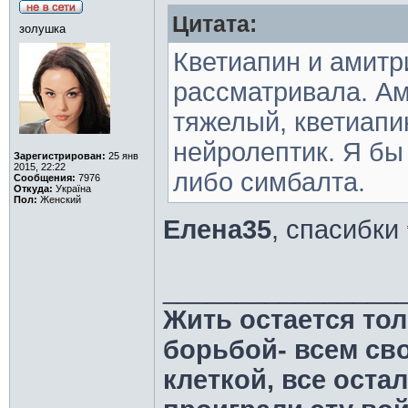
Цитата:
золушка
Кветиапин и амитр
рассматривала. А
тяжелый, кветиапин
нейролептик. Я бы
Зарегистрирован:
25 янв
2015, 22:22
либо симбалта.
Сообщения:
7976
Откуда:
Україна
Пол:
Женский
Елена35
, спасибки
________________
Жить остается тол
борьбой- всем св
клеткой, все оста