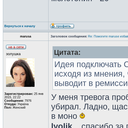
Вернуться к началу
marusa
Заголовок сообщения:
Re: Помогите maruse изба
Цитата:
золушка
Идея подключать 
исходя из мнения, 
выводит в ремисси
Зарегистрирован:
25 янв
У меня тревога про
2015, 22:22
Сообщения:
7976
убирал. Ладно, щас
Откуда:
Україна
Пол:
Женский
в моно
lyolik
, , спасибо з