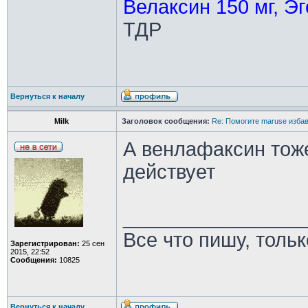
Велаксин 150 мг, Эг
ТДР
Вернуться к началу
Milk
Заголовок сообщения:
Re: Помогите maruse изба
А венлафаксин тоже
действует
________________
Все что пишу, толь
Зарегистрирован:
25 сен
2015, 22:52
Сообщения:
10825
Вернуться к началу