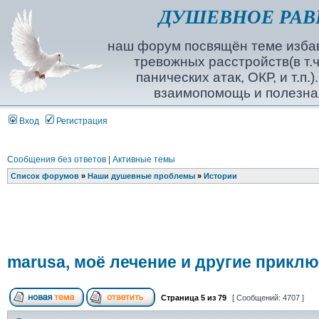
ДУШЕВНОЕ РАВ
наш форум посвящён теме избав
тревожных расстройств(в т.ч
панических атак, ОКР, и т.п.
взаимопомощь и полезна
Вход
Регистрация
Сообщения без ответов
|
Активные темы
Список форумов
»
Наши душевные проблемы
»
Истории
marusa, моё лечение и другие прикл
Страница
5
из
79
[ Сообщений: 4707 ]