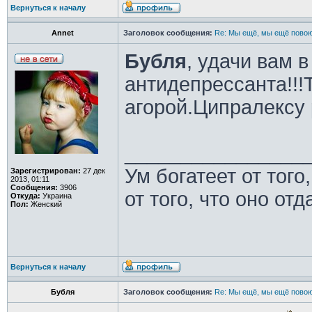
Вернуться к началу
Annet
Заголовок сообщения:
Re: Мы ещё, мы ещё повою
Бубля
, удачи вам 
антидепрессанта!!!
агорой.Ципралексу р
________________
Ум богатеет от того
Зарегистрирован:
27 дек
2013, 01:11
Сообщения:
3906
от того, что оно отд
Откуда:
Украина
Пол:
Женский
Вернуться к началу
Бубля
Заголовок сообщения:
Re: Мы ещё, мы ещё повою