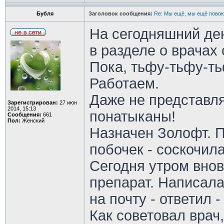
Бубля
Заголовок сообщения:
Re: Мы ещё, мы ещё повою
На сегодняшний ден
в разделе о врачах
Пока, тьфу-тьфу-ть
Работаем.
Даже не представля
Зарегистрирован:
27 июн
2014, 15:13
понатыканы!
Сообщения:
661
Пол:
Женский
Назначен Золофт. П
побочек - соскочила.
Сегодня утром вно
препарат. Написала
на почту - ответил -
Как советовал врач