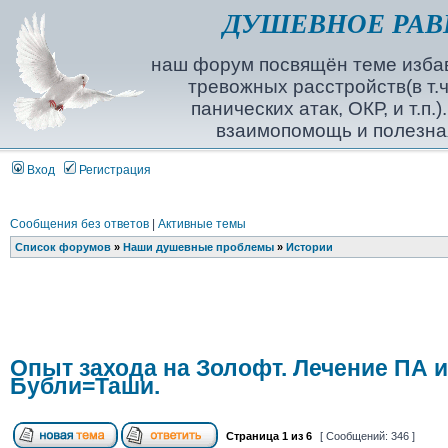
ДУШЕВНОЕ РАВ
наш форум посвящён теме избав
тревожных расстройств(в т.ч
панических атак, ОКР, и т.п.
взаимопомощь и полезна
Вход
Регистрация
Сообщения без ответов
|
Активные темы
Список форумов
»
Наши душевные проблемы
»
Истории
Опыт захода на Золофт. Лечение ПА 
Бубли=Таши.
Страница
1
из
6
[ Сообщений: 346 ]