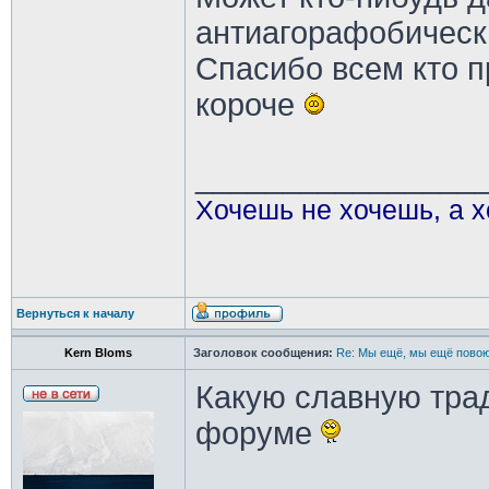
антиагорафобически
Спасибо всем кто п
короче
________________
Хочешь не хочешь, а х
Вернуться к началу
Kern Bloms
Заголовок сообщения:
Re: Мы ещё, мы ещё повою
Какую славную трад
форуме