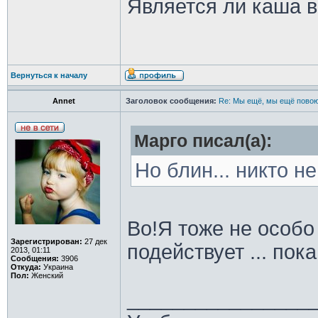
Является ли каша в
Вернуться к началу
Annet
Заголовок сообщения:
Re: Мы ещё, мы ещё повою
Марго писал(а):
Но блин... никто не
Во!Я тоже не особо
Зарегистрирован:
27 дек
подействует ... по
2013, 01:11
Сообщения:
3906
Откуда:
Украина
Пол:
Женский
________________