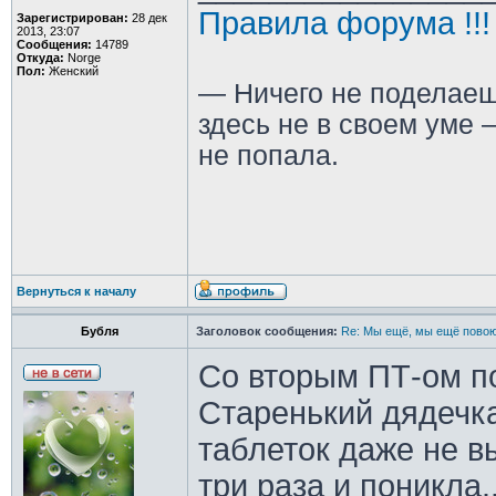
Правила форума !!!
Зарегистрирован:
28 дек
2013, 23:07
Сообщения:
14789
Откуда:
Norge
Пол:
Женский
— Ничего не поделаеш
здесь не в своем уме —
не попала.
Вернуться к началу
Бубля
Заголовок сообщения:
Re: Мы ещё, мы ещё повою
Со вторым ПТ-ом по
Старенький дядечка
таблеток даже не в
три раза и поникла..