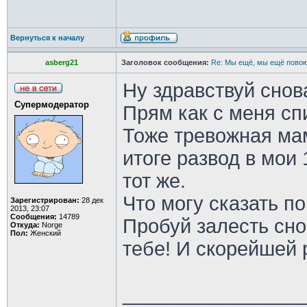
Вернуться к началу
asberg21
Заголовок сообщения:
Re: Мы ещё, мы ещё повою
Ну здравствуй снов
Супермодератор
Прям как с меня спи
Тоже тревожная мам
итоге развод в мои 
тот же.
Что могу сказать п
Зарегистрирован:
28 дек
2013, 23:07
Сообщения:
14789
Пробуй залесть сно
Откуда:
Norge
Пол:
Женский
тебе! И скорейшей 
________________