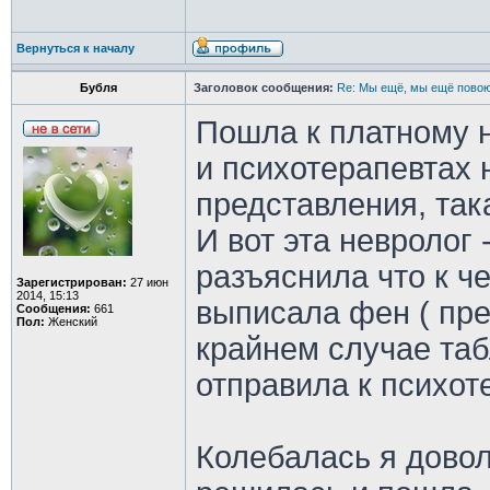
Вернуться к началу
Бубля
Заголовок сообщения:
Re: Мы ещё, мы ещё повою
Пошла к платному н
и психотерапевтах 
представления, так
И вот эта невролог 
разъяснила что к че
Зарегистрирован:
27 июн
2014, 15:13
выписала фен ( пре
Сообщения:
661
Пол:
Женский
крайнем случае таб
отправила к психот
Колебалась я довол