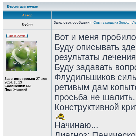
Версия для печати
Автор
Заголовок сообщения:
Опыт захода на Золофт. Л
Бубля
Вот и меня пробило
Буду описывать зде
результаты лечения
Буду задавать вопр
Флудильшиков силь
Зарегистрирован:
27 июн
2014, 15:13
ретивым дам копыто
Сообщения:
661
Пол:
Женский
просьба не шалить.
Конструктивной кри
Начинаю...
Диагноз: Паническо