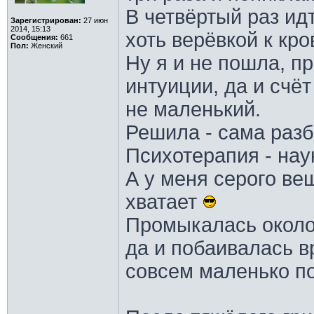
В четвёртый раз ид
Зарегистрирован:
27 июн
2014, 15:13
хоть верёвкой к кр
Сообщения:
661
Пол:
Женский
Ну я и не пошла, п
интуиции, да и счё
не маленький.
Решила - сама разбе
Психотерапия - наук
А у меня серого ве
хватает
Промыкалась около 
да и побаивалась вр
совсем маленько по