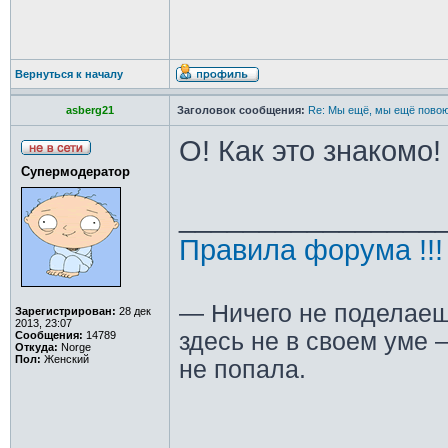
Вернуться к началу
asberg21
Заголовок сообщения:
Re: Мы ещё, мы ещё повою
О! Как это знакомо!
Супермодератор
________________
Правила форума !!!
— Ничего не поделаеш
Зарегистрирован:
28 дек
2013, 23:07
здесь не в своем уме —
Сообщения:
14789
Откуда:
Norge
Пол:
Женский
не попала.