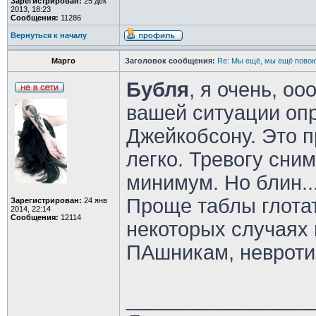
Зарегистрирован:
25 дек
2013, 18:23
Сообщения:
11286
Вернуться к началу
Марго
Заголовок сообщения:
Re: Мы ещё, мы ещё повою
Бубля
, я очень, о
вашей ситуации оп
Джейкобсону. Это п
легко. Тревогу сним
минимум. Но блин...
Проще таблы глотат
Зарегистрирован:
24 янв
2014, 22:14
Сообщения:
12114
некоторых случаях 
ПАшникам, невроти
________________