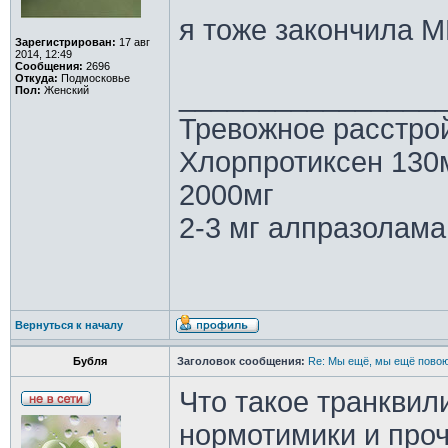
я тоже закончила 
Зарегистрирован:
17 авг
2014, 12:49
Сообщения:
2696
Откуда:
Подмосковье
________________
Пол:
Женский
Тревожное расстрой
Хлорпротиксен 130
2000мг
2-3 мг алпразолама
Вернуться к началу
Бубля
Заголовок сообщения:
Re: Мы ещё, мы ещё повою
Что такое транквил
нормотимики и проч