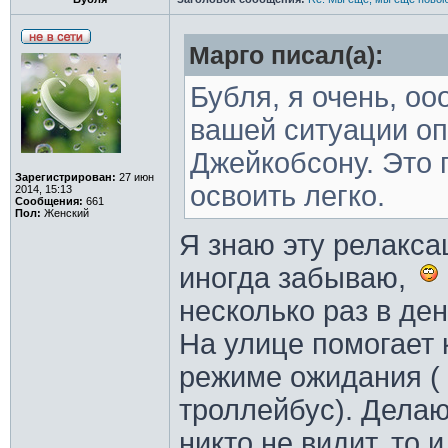
Марго писал(а):
Бубля, я очень, о
вашей ситуации оп
Джейкобсону. Это 
Зарегистрирован:
27 июн
освоить легко.
2014, 15:13
Сообщения:
661
Пол:
Женский
Я знаю эту релакса
иногда забываю,
несколько раз в ден
На улице помогает 
режиме ожидания (
троллейбус). Делаю 
никто не видит, то 