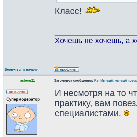
Класс!
________________
Хочешь не хочешь, а х
Вернуться к началу
asberg21
Заголовок сообщения:
Re: Мы ещё, мы ещё повою
И несмотря на то ч
Супермодератор
практику, вам пове
специалистами.
________________