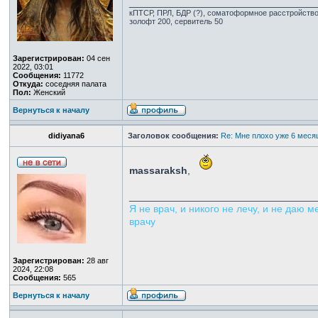
_________________________________
кПТСР, ПРЛ, БДР (?), соматоформное расстройств
золофт 200, сервитель 50
Зарегистрирован:
04 сен
2022, 03:01
Сообщения:
11772
Откуда:
соседняя палата
Пол:
Женский
Вернуться к началу
didiyana6
Заголовок сообщения:
Re: Мне плохо уже 6 мес
massaraksh
,
_________________________________
Я не врач, и никого не лечу, и не даю
врачу
Зарегистрирован:
28 авг
2024, 22:08
Сообщения:
565
Вернуться к началу