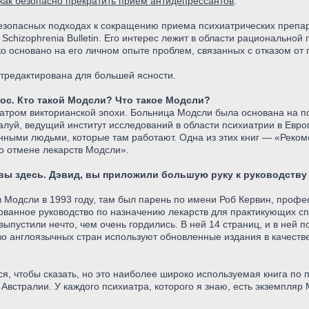
 как безопасно прекратить прием антидепрессантов
.
безопасных подходах к сокращению приема психиатрических препар
 и Schizophrenia Bulletin. Его интерес лежит в области рационально
ко основано на его личном опыте проблем, связанных с отказом от
тредактирована для большей ясности.
ос. Кто такой Модсли? Что такое Модсли?
атром викторианской эпохи. Больница Модсли была основана на по
луй, ведущий институт исследований в области психиатрии в Евро
нными людьми, которые там работают. Одна из этих книг — «Реко
о отмене лекарств Модсли».
 вы здесь. Дэвид, вы приложили большую руку к руководству
 в Модсли в 1993 году, там был парень по имени Роб Кервин, про
нованное руководство по назначению лекарств для практикующих сп
выпустили нечто, чем очень гордились. В ней 14 страниц, и в ней п
о англоязычных стран используют обновленные издания в качеств
ся, чтобы сказать, но это наиболее широко используемая книга по
 Австралии. У каждого психиатра, которого я знаю, есть экземпляр