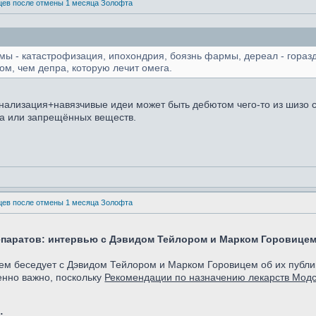
яцев после отмены 1 месяца Золофта
мы - катастрофизация, ипохондрия, боязнь фармы, дереал - гора
м, чем депра, которую лечит омега.
нализация+навязчивые идеи может быть дебютом чего-то из шизо с
та или запрещённых веществ.
яцев после отмены 1 месяца Золофта
епаратов: интервью с Дэвидом Тейлором и Марком Горовице
ием беседует с Дэвидом Тейлором и Марком Горовицем об их публ
енно важно, поскольку
Рекомендации по назначению лекарств Мод
: