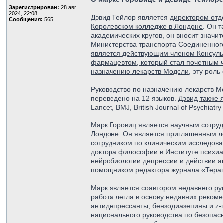
Зарегистрирован:
28 авг
2024, 22:08
Дэвид Тейлор является
директором отд
Сообщения:
565
Королевском колледже в Лондоне
. Он 
академических кругов, он вносит значи
Министерства транспорта Соединенного
является действующим членом Консуль
фармацевтом, который стал почетным 
назначению лекарств Модсли
, эту роль
Руководство по назначению лекарств Мо
переведено на 12 языков.
Дэвид также 
Lancet, BMJ, British Journal of Psychiat
Марк Горовиц является научным сотруд
Лондоне
. Он является
приглашенным л
сотрудником по клиническим исследов
доктора философии в Институте психиа
нейробиологии депрессии и действии а
помощником редактора журнала «Терап
Марк является
соавтором недавнего ру
работа легла в основу недавних
рекоме
антидепрессанты, бензодиазепины и z-
национального руководства по безопас