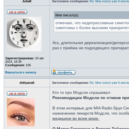
JuliaK
Заголовок сообщения:
Re: Мне плохо уже 6 мес
Мия писал(а):
отмечаю, что недепрессивные симпто
симптомы с более высоким приоритето
Ага, длительная дереализация/деперсо
раз с приёма не подходящего препара
Зарегистрирован:
24 авг
2024, 18:35
Сообщения:
106
Вернуться к началу
didiyana6
Заголовок сообщения:
Re: Мне плохо уже 6 мес
Кто то про Модсли спрашивал:
Рекомендации Модсли по отмене пр
В этом интервью для MIA Radio Брук С
назначению лекарств Модсли, что особ
медицине во всем мире.
О Марке Горовице и Девиде Тейлоре