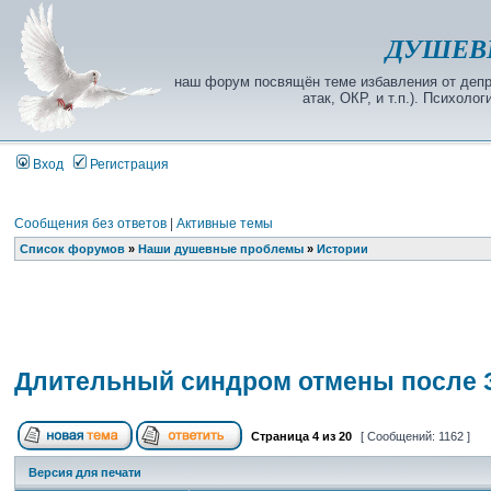
ДУШЕВ
наш форум посвящён теме избавления от депре
атак, ОКР, и т.п.). Психол
Вход
Регистрация
Сообщения без ответов
|
Активные темы
Список форумов
»
Наши душевные проблемы
»
Истории
Длительный синдром отмены после 
Страница
4
из
20
[ Сообщений: 1162 ]
Версия для печати