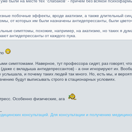
уже были на месте тех "слабаков" - причем без всякой психофармы
езные побочные эффекты, вроде акатизии, а также длительный си
томы, от которых им были назначены антидепрессанты, были цвет
альные симптомы, похожие, например, на акатизию, но таких я дум
чают антидепрессанты от каждого пука.
ыло
ыми симптомами. Наверное, тут профессора сидят, раз говорят, что
даже с вкладыша антидепрессантов) - а они игнорируют их. Вообщ
услышала, и почему таких людей так много. Но, есть мы, и вероятн
ачению будут выписывать строго в стационарных условиях.
 стресс. Особенно физические, ага
_
 медицинских консультаций. Для консультации и получению медицин