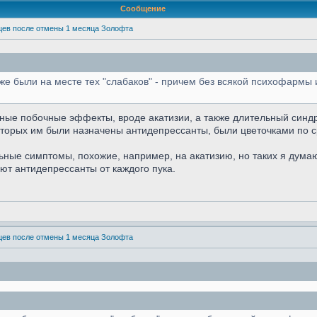
Сообщение
яцев после отмены 1 месяца Золофта
же были на месте тех "слабаков" - причем без всякой психофармы и
ные побочные эффекты, вроде акатизии, а также длительный синд
оторых им были назначены антидепрессанты, были цветочками по 
ьные симптомы, похожие, например, на акатизию, но таких я дума
ют антидепрессанты от каждого пука.
яцев после отмены 1 месяца Золофта