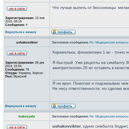
Что лучше выпить от бессонницы: мел
Зарегистрирован:
15 янв
2015, 09:19
Сообщения:
4
Вернуться к началу
ushakovviktor
Заголовок сообщения:
Re: Медицинские вопросы
Карамелька, феназепама 1 мг - точно 
Я быстрый. Уже рецепты на симбалту 30 
Зарегистрирован:
06 дек
2014, 15:54
амитриптиллин 25 мг оставить в качеств
Сообщения:
76
Откуда:
Украина, Херсон
Пол:
Мужской
_________________________________
Я не врач. Помогаю и подсказываю чем 
Не несу ответственности, но сделаю все
Вернуться к началу
krakozyabr
Заголовок сообщения:
Re: Медицинские вопросы
ushakovviktor
, одних симбалта бодрит,