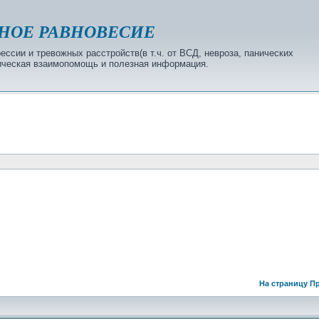
НОЕ РАВНОВЕСИЕ
ссии и тревожных расстройств(в т.ч. от ВСД, невроза, панических
огическая взаимопомощь и полезная информация.
На страницу
Пр