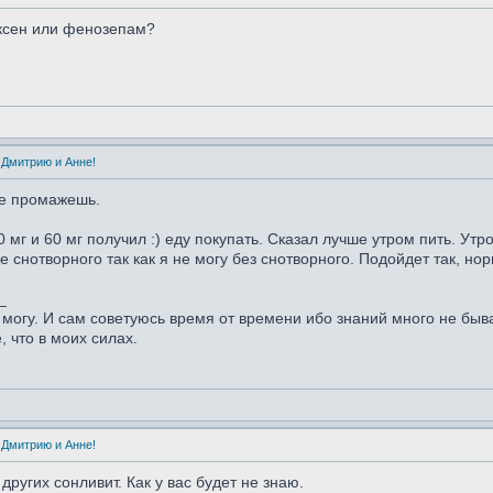
аксен или фенозепам?
 Дмитрию и Анне!
не промажешь.
мг и 60 мг получил :) еду покупать. Сказал лучше утром пить. Утр
е снотворного так как я не могу без снотворного. Подойдет так, н
_
могу. И сам советуюсь время от времени ибо знаний много не быва
, что в моих силах.
 Дмитрию и Анне!
 других сонливит. Как у вас будет не знаю.