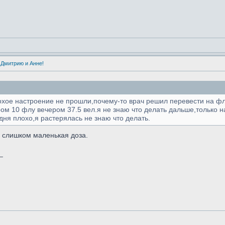
 Дмитрию и Анне!
охое настроение не прошли,почему-то врач решил перевести на фл
тром 10 флу вечером 37.5 вел.я не знаю что делать дальше,только 
дня плохо,я растерялась не знаю что делать.
- слишком маленькая доза.
_