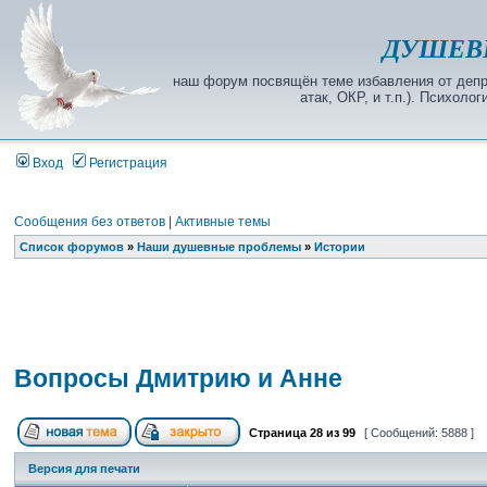
ДУШЕВ
наш форум посвящён теме избавления от депре
атак, ОКР, и т.п.). Психол
Вход
Регистрация
Сообщения без ответов
|
Активные темы
Список форумов
»
Наши душевные проблемы
»
Истории
Вопросы Дмитрию и Анне
Страница
28
из
99
[ Сообщений: 5888 ]
Версия для печати