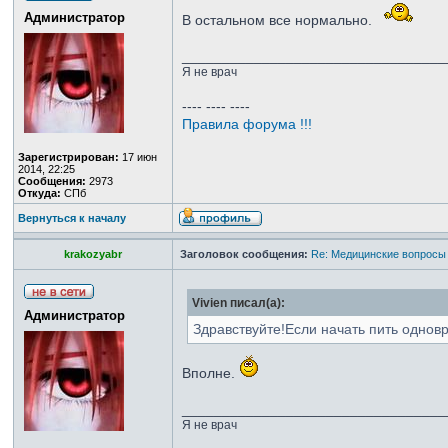
Администратор
В остальном все нормально.
_________________________________
Я не врач
---- ---- ----
Правила форума !!!
Зарегистрирован:
17 июн
2014, 22:25
Сообщения:
2973
Откуда:
СПб
Вернуться к началу
krakozyabr
Заголовок сообщения:
Re: Медицинские вопросы
Vivien писал(а):
Администратор
Здравствуйте!Если начать пить одно
Вполне.
_________________________________
Я не врач