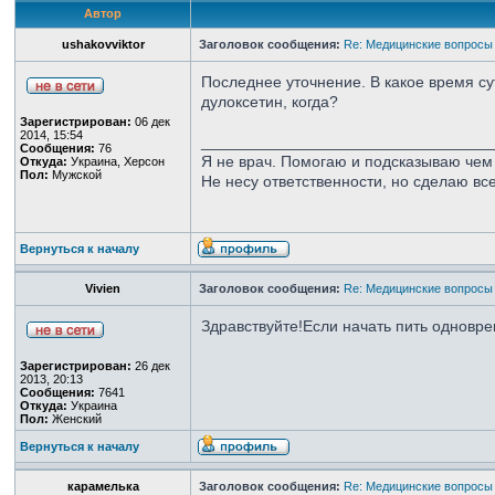
Автор
ushakovviktor
Заголовок сообщения:
Re: Медицинские вопросы
Последнее уточнение. В какое время сут
дулоксетин, когда?
Зарегистрирован:
06 дек
2014, 15:54
_________________________________
Сообщения:
76
Я не врач. Помогаю и подсказываю чем 
Откуда:
Украина, Херсон
Пол:
Мужской
Не несу ответственности, но сделаю все
Вернуться к началу
Vivien
Заголовок сообщения:
Re: Медицинские вопросы
Здравствуйте!Если начать пить одновр
Зарегистрирован:
26 дек
2013, 20:13
Сообщения:
7641
Откуда:
Украина
Пол:
Женский
Вернуться к началу
карамелька
Заголовок сообщения:
Re: Медицинские вопросы