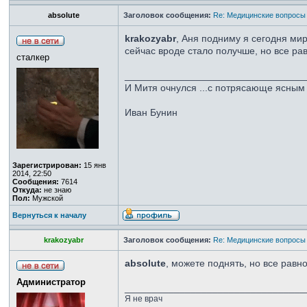
absolute
Заголовок сообщения:
Re: Медицинские вопросы
krakozyabr
, Аня подниму я сегодня мир
сейчас вроде стало получше, но все ра
сталкер
_________________________________
И Митя очнулся ...с потрясающе ясным 
Иван Бунин
Зарегистрирован:
15 янв
2014, 22:50
Сообщения:
7614
Откуда:
не знаю
Пол:
Мужской
Вернуться к началу
krakozyabr
Заголовок сообщения:
Re: Медицинские вопросы
absolute
, можете поднять, но все равн
Администратор
_________________________________
Я не врач