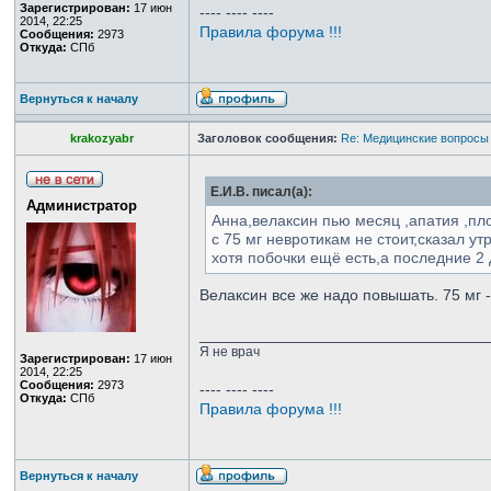
Зарегистрирован:
17 июн
---- ---- ----
2014, 22:25
Правила форума !!!
Сообщения:
2973
Откуда:
СПб
Вернуться к началу
krakozyabr
Заголовок сообщения:
Re: Медицинские вопросы
Е.И.В. писал(а):
Администратор
Анна,велаксин пью месяц ,апатия ,пл
с 75 мг невротикам не стоит,сказал у
хотя побочки ещё есть,а последние 2 
Велаксин все же надо повышать. 75 мг 
_________________________________
Я не врач
Зарегистрирован:
17 июн
2014, 22:25
Сообщения:
2973
---- ---- ----
Откуда:
СПб
Правила форума !!!
Вернуться к началу