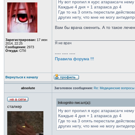
Ну вот пропил я курс атаракса+к нему
Каждые 4 дня + 1 атаракса до 4
Где то на 3 опять перестали действова
других нету, что мне не могу антидеп
Вам бы врача сменить. А то такое лечен
_________________________________
Зарегистрирован:
17 июн
Я не врач
2014, 22:25
Сообщения:
2973
Откуда:
СПб
---- ---- ----
Правила форума !!!
Вернуться к началу
absolute
Заголовок сообщения:
Re: Медицинские вопросы
Inkognito писал(а):
сталкер
Ну вот пропил я курс атаракса+к нему
Каждые 4 дня + 1 атаракса до 4
Где то на 3 опять перестали действова
других нету, что мне не могу антидеп