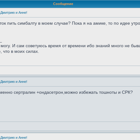
Сообщение
 Дмитрию и Анне!
ок пить симбалту в моем случае? Пока я на амике, то по идее утром
_
могу. И сам советуюсь время от времени ибо знаний много не быва
, что в моих силах.
 Дмитрию и Анне!
еменно сертралин +ондасетрон,можно избежать тошноты и СРК?
 Дмитрию и Анне!