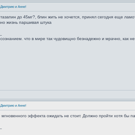
 Дмитрию и Анне!
тазапин до 45мг?, блин жить не хочется, принял сегодня еще ламот
вно жизнь паршивая штука
_
сознанием. что в мире так чудовищно безнадежно и мрачно, как не
 Дмитрию и Анне!
о мгновенного эффекта ожидать не стоит. Должно пройти хотя бы п
_