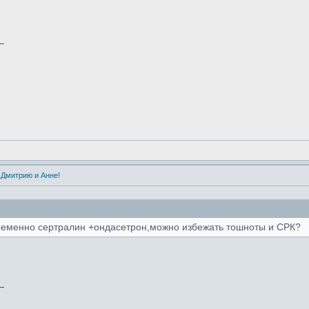
_
 Дмитрию и Анне!
временно сертралин +ондасетрон,можно избежать тошноты и СРК?
_