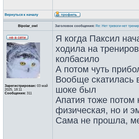
Вернуться к началу
Bipolar_owl
Заголовок сообщения:
Re: Нет тревоги-нет трени
Я когда Паксил нач
ходила на трениров
колбасило
А потом чуть прибо
Вообще скатилась в
Зарегистрирован:
03 май
шоке был
2025, 18:11
Сообщения:
311
Апатия тоже потом 
физическая, но и 
Сама не прошла, м