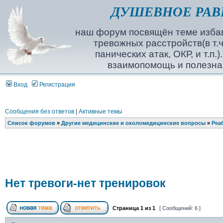
ДУШЕВНОЕ РАВ
наш форум посвящён теме избав
тревожных расстройств(в т.ч
панических атак, ОКР, и т.п.
взаимопомощь и полезна
Вход
Регистрация
Сообщения без ответов
|
Активные темы
Список форумов
»
Другие медицинские и околомедицинские вопросы
»
Реа
Нет тревоги-нет тренировок
Страница
1
из
1
[ Сообщений: 6 ]