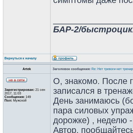
симптомы даже пос
________________
БАР-2/быстроцик
Вернуться к началу
Artek
Заголовок сообщения:
Re: Нет тревоги-нет трени
О, знакомо. После 
записался в тренаж
Зарегистрирован:
21 сен
2017, 11:03
Сообщения:
149
День занимаюсь (б
Пол:
Мужской
пара силовых упраж
дорожке) , неделю 
Автор, пообщайтесь