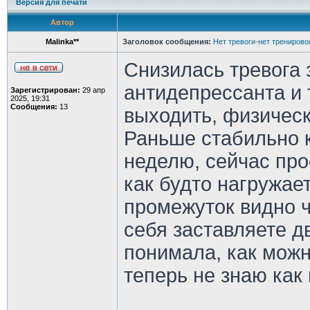
Версия для печати
Автор
Malinka**
Заголовок сообщения:
Нет тревоги-нет тренирово
Снизилась тревога 
антидепрессанта и 
Зарегистрирован:
29 апр
2025, 19:31
Сообщения:
13
выходить, физическ
Раньше стабильно к
неделю, сейчас про
как будто нагружает
промежуток видно ч
себя заставляете д
понимала, как можн
теперь не знаю как