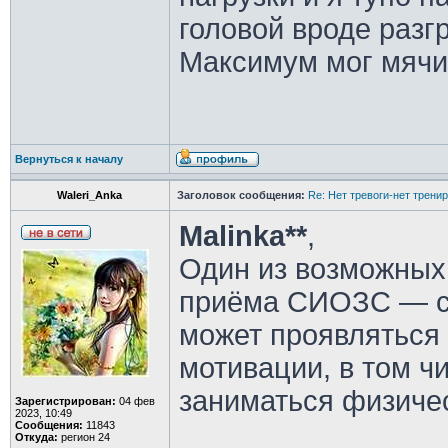
головой вроде разг
Максимум мог мячик
Вернуться к началу
Waleri_Anka
Заголовок сообщения:
Re: Нет тревоги-нет трени
Malinka**
,
Один из возможных
приёма СИОЗС — си
может проявляться 
мотивации, в том ч
заниматься физиче
Зарегистрирован:
04 фев
2023, 10:49
Сообщения:
11843
Откуда:
регион 24