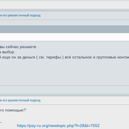
и его реалистичный подход
 вы сейчас решаете .
а выбор .
А еще он за деньги ( см. тарифы ) всё остальное и групповые конта
и его реалистичный подход
 его помощью?
_
https://psy-ru.org/viewtopic.php?f=28&t=7552