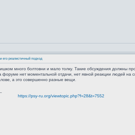
и его реалистичный подход
лишком много болтовни и мало толку. Такие обсуждения должны пр
. На форуме нет моментальной отдачи, нет явной реакции людей на 
олове, а это совершенно разные вещи.
_
https://psy-ru.org/viewtopic.php?f=28&t=7552