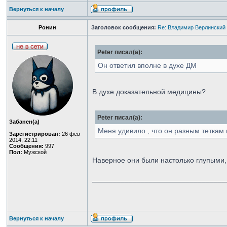
Вернуться к началу
Ронин
Заголовок сообщения:
Re: Владимир Верлинский 
Peter писал(а):
Он ответил вполне в духе ДМ
В духе доказательной медицины?
Peter писал(а):
Забанен(а)
Меня удивило , что он разным теткам
Зарегистрирован:
26 фев
2014, 22:11
Сообщения:
997
Пол:
Мужской
Наверное они были настолько глупыми, 
_________________________________
Вернуться к началу