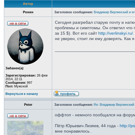
Автор
Ронин
Заголовок сообщения:
Владимир Верлинский и е
Сегодня разгребал старую почту и натк
проблемы и симптомы. Он ответил что-то
за 15 $). Вот его сайт
http://verlinskyi.ru/
не уверен, стоит ли ему доверять. Как 
_________________________________
Забанен(а)
Зарегистрирован:
26 фев
2014, 22:11
Сообщения:
997
Пол:
Мужской
Вернуться к началу
Peter
Заголовок сообщения:
Re: Владимир Верлинский 
оффтоп - немного пообщался на фору
Пётр Юрьевич Лизяев, 44 года -
http://p
мне понравилось .