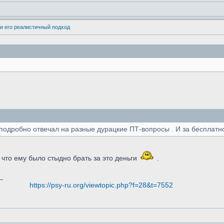
и его реалистичный подход
 подробно отвечал на разные дурацкие ПТ-вопросы . И за бесплатно
что ему было стыдно брать за это деньги
.
_
https://psy-ru.org/viewtopic.php?f=28&t=7552