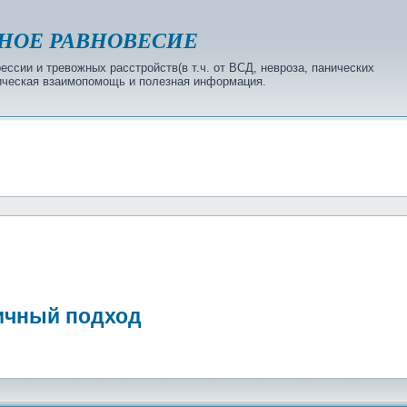
НОЕ РАВНОВЕСИЕ
ссии и тревожных расстройств(в т.ч. от ВСД, невроза, панических
огическая взаимопомощь и полезная информация.
ичный подход