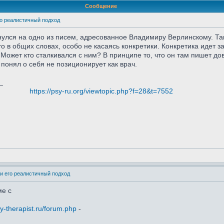
Сообщение
го реалистичный подход
нулся на одно из писем, адресованное Владимиру Верлинскому. Та
 в общих словах, особо не касаясь конкретики. Конкретика идет за
. Может кто сталкивался с ним? В принципе то, что он там пишет до
я понял о себя не позиционирует как врач.
_
https://psy-ru.org/viewtopic.php?f=28&t=7552
и его реалистичный подход
ме с
sy-therapist.ru/forum.php
-