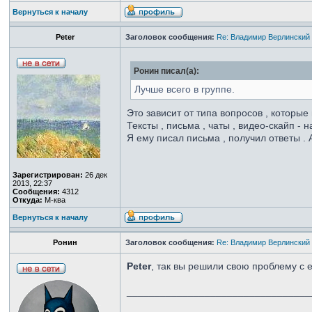
Вернуться к началу
Peter
Заголовок сообщения:
Re: Владимир Верлинский 
Ронин писал(а):
Лучше всего в группе.
Это зависит от типа вопросов , которые
Тексты , письма , чаты , видео-скайп - н
Я ему писал письма , получил ответы . 
Зарегистрирован:
26 дек
2013, 22:37
Сообщения:
4312
Откуда:
М-ква
Вернуться к началу
Ронин
Заголовок сообщения:
Re: Владимир Верлинский 
Peter
, так вы решили свою проблему с
_________________________________