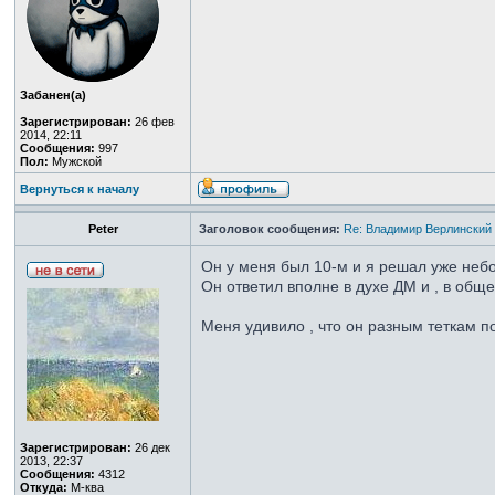
Забанен(а)
Зарегистрирован:
26 фев
2014, 22:11
Сообщения:
997
Пол:
Мужской
Вернуться к началу
Peter
Заголовок сообщения:
Re: Владимир Верлинский 
Он у меня был 10-м и я решал уже небо
Он ответил вполне в духе ДМ и , в обще
Меня удивило , что он разным теткам п
Зарегистрирован:
26 дек
2013, 22:37
Сообщения:
4312
Откуда:
М-ква