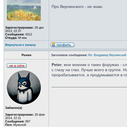
Про Верлинского - не знаю .
Зарегистрирован:
26 дек
2013, 22:37
Сообщения:
4312
Откуда:
М-ква
Вернуться к началу
Ронин
Заголовок сообщения:
Re: Владимир Верлинский 
Peter
, мое мнение о таких форумах - с
с глазу на глаз. Лучше всего в группе
прорабатывается, а продумывается в г
_________________________________
Забанен(а)
Зарегистрирован:
26 фев
2014, 22:11
Сообщения:
997
Пол:
Мужской