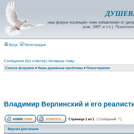
ДУШЕВ
наш форум посвящён теме избавления от депре
атак, ОКР, и т.п.). Психол
Вход
Регистрация
Сообщения без ответов
|
Активные темы
Список форумов
»
Наши душевные проблемы
»
Психотерапия
Владимир Верлинский и его реалист
Страница
1
из
1
[ Сообщений: 7 ]
Версия для печати