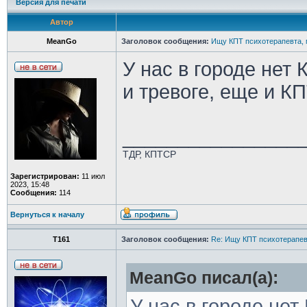
Версия для печати
Автор
MeanGo
Заголовок сообщения:
Ищу КПТ психотерапевта, 
У нас в городе нет 
и тревоге, еще и К
________________
ТДР, КПТСР
Зарегистрирован:
11 июл
2023, 15:48
Сообщения:
114
Вернуться к началу
Т161
Заголовок сообщения:
Re: Ищу КПТ психотерапев
MeanGo писал(а):
У нас в городе нет