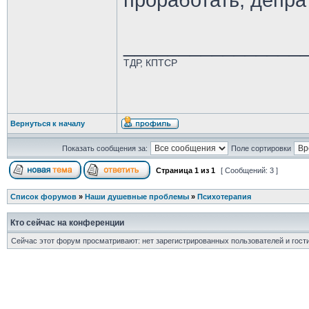
проработать, депра
________________
ТДР, КПТСР
Вернуться к началу
Показать сообщения за:
Поле сортировки
Страница
1
из
1
[ Сообщений: 3 ]
Список форумов
»
Наши душевные проблемы
»
Психотерапия
Кто сейчас на конференции
Сейчас этот форум просматривают: нет зарегистрированных пользователей и гости