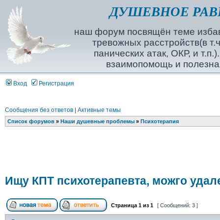
ДУШЕВНОЕ РАВ
наш форум посвящён теме избав
тревожных расстройств(в т.ч
панических атак, ОКР, и т.п.
взаимопомощь и полезна
Вход
Регистрация
Сообщения без ответов
|
Активные темы
Список форумов
»
Наши душевные проблемы
»
Психотерапия
Ищу КПТ психотерапевта, можго удал
Страница
1
из
1
[ Сообщений: 3 ]