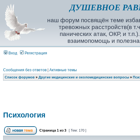
ДУШЕВНОЕ РАВ
наш форум посвящён теме избав
тревожных расстройств(в т.ч
панических атак, ОКР, и т.п.
взаимопомощь и полезна
Вход
Регистрация
Сообщения без ответов
|
Активные темы
Список форумов
»
Другие медицинские и околомедицинские вопросы
»
Пси
Психология
Страница
1
из
3
[ Тем: 170 ]