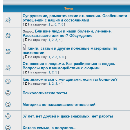
Темы
Супружеские, романтические отношения. Особенности
отношений с нашими состояниями
[
На страницу:
1
...
6
,
7
,
8
]
Близкие люди и наши болезни, лечение.
Опрос:
Рассказываете или нет? Обсуждение
[
На страницу:
1
,
2
,
3
,
4
]
Книги, статьи и другие полезные материалы по
психологии
[
На страницу:
1
,
2
,
3
,
4
,
5
]
Отношения с людьми. Как разбираться в людях.
Вопросы про взаимодействие с людьми
[
На страницу:
1
,
2
,
3
]
Как знакомиться с женщинами, если ты больной?
[
На страницу:
1
,
2
,
3
,
4
]
Психологические тесты
Методика по налаживанию отношений
37 лет. нет друзей и даже знакомых, нет работы
Хотела семью, а получила…