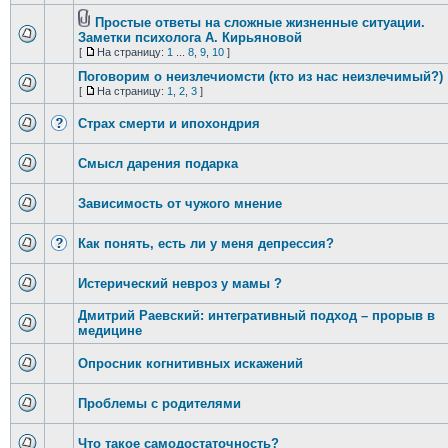
Простые ответы на сложные жизненные ситуации.
Заметки психолога А. Кирьяновой
[
На страницу:
1
...
8
,
9
,
10
]
Поговорим о неизлечиомсти (кто из нас неизлечимый?)
[
На страницу:
1
,
2
,
3
]
Страх смерти и ипохондрия
Смысл дарения подарка
Зависимость от чужого мнение
Как понять, есть ли у меня депрессия?
Истерический невроз у мамы ?
Дмитрий Раевский: интегративный подход – прорыв в
медицине
Опросник когнитивных искажений
Проблемы с родителями
Что такое самодостаточность?