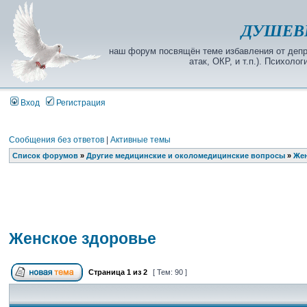
ДУШЕВ
наш форум посвящён теме избавления от депре
атак, ОКР, и т.п.). Психол
Вход
Регистрация
Сообщения без ответов
|
Активные темы
Список форумов
»
Другие медицинские и околомедицинские вопросы
»
Жен
Женское здоровье
Страница
1
из
2
[ Тем: 90 ]