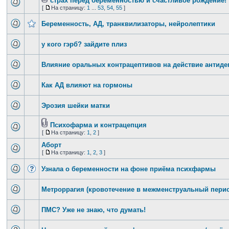
страх перед беременностью и счастливое рождение!
[
На страницу:
1
...
53
,
54
,
55
]
Беременность, АД, транквилизаторы, нейролептики
у кого гэрб? зайдите плиз
Влияние оральных контрацептивов на действие антиде
Как АД влияют на гормоны
Эрозия шейки матки
Психофарма и контрацепция
[
На страницу:
1
,
2
]
Аборт
[
На страницу:
1
,
2
,
3
]
Узнала о беременности на фоне приёма психфармы
Метроррагия (кровотечение в межменструальный пери
ПМС? Уже не знаю, что думать!