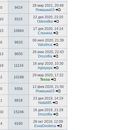
28 мар 2021, 20:49
0
9424
Ромашка03
22 дек 2020, 23:20
10
9315
Odessitka
17 дек 2020, 14:14
15
10684
Слониха
06 июл 2020, 21:39
6
9633
Valushca
26 июн 2020, 22:43
13
9650
Drozofila
16 апр 2020, 10:30
19
11134
Aglayaya
29 мар 2020, 17:22
2
10188
Tessa
12 фев 2020, 21:50
0
9358
Ромашка03
23 дек 2019, 14:19
1
8818
Natali85
16 дек 2019, 21:29
50
15246
Drozofila
28 окт 2019, 12:09
4
9160
EvvaDvoikina