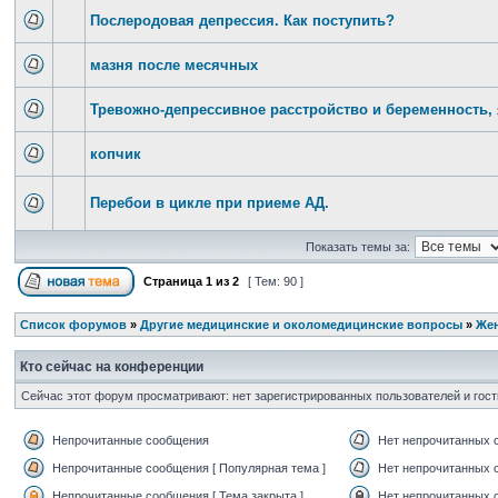
Послеродовая депрессия. Как поступить?
мазня после месячных
Тревожно-депрессивное расстройство и беременность,
копчик
Перебои в цикле при приеме АД.
Показать темы за:
Страница
1
из
2
[ Тем: 90 ]
Список форумов
»
Другие медицинские и околомедицинские вопросы
»
Жен
Кто сейчас на конференции
Сейчас этот форум просматривают: нет зарегистрированных пользователей и гост
Непрочитанные сообщения
Нет непрочитанных 
Непрочитанные сообщения [ Популярная тема ]
Нет непрочитанных с
Непрочитанные сообщения [ Тема закрыта ]
Нет непрочитанных с