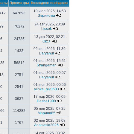
веты
Просмотры
Последнее сообщение
19 июл 2026, 14:53
412
647693
Эвринома
24 авг 2025, 23:39
99
76272
Lissok
13 дек 2022, 02:21
6
24735
Окся
02 июл 2026, 11:39
4
1433
Daryanur
01 июл 2026, 15:51
135
56812
Strangeman
01 июл 2026, 09:07
13
2751
Daryanur
01 июн 2026, 00:56
0
2541
alinka_nik0603
17 мар 2026, 00:09
0
3637
Dasha1999
05 ноя 2025, 07:25
366
114282
Марина85
02 ноя 2025, 19:08
1
1767
Anastasia2025
14 окт 2025, 03:32