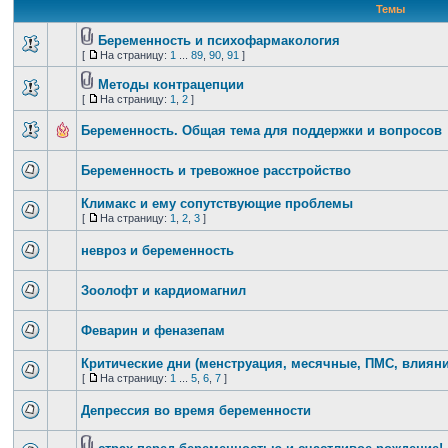
Темы
Беременность и психофармакология
[
На страницу:
1
...
89
,
90
,
91
]
Методы контрацепции
[
На страницу:
1
,
2
]
Беременность. Общая тема для поддержки и вопросов
Беременность и тревожное расстройство
Климакс и ему сопутствующие проблемы
[
На страницу:
1
,
2
,
3
]
невроз и беременность
Зоолофт и кардиомагнил
Феварин и феназепам
Критические дни (менструация, месячные, ПМС, влиян
[
На страницу:
1
...
5
,
6
,
7
]
Депрессия во время беременности