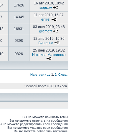
16 авг 2019, 18:42
54
17626
мерьем
11 авг 2019, 15:37
7
14345
erfirel
03 июл 2019, 23:48
13
16931
gromofff
12 апр 2019, 15:36
0
9398
Вишенка
25 фев 2019, 19:32
10
9826
Наталья Матвиенко
На страницу
1
,
2
След.
Часовой пояс: UTC + 3 часа
Вы
не можете
начинать темы
Вы
не можете
отвечать на сообщения
Вы
не можете
редактировать свои сообщения
Вы
не можете
удалять свои сообщения
Вы
не можете
добавлять вложения