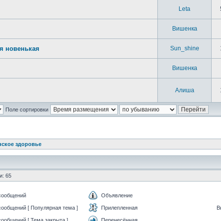
Leta
Вишенка
 я новенькая
Sun_shine
Вишенка
Алиша
Поле сортировки
ское здоровье
и: 65
сообщений
Объявление
ообщений [ Популярная тема ]
Прилепленная
ообщений [ Тема закрыта ]
Перенесённая