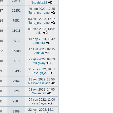
24
11842
Ssosiska82
26 сен 2023, 17:35
37
12251
Тина_my name
03 июл 2023, 17:16
14
7951
Тина_my name
01 июл 2023, 14:06
16
11011
Lilith
13 апр 2023, 11:42
10
9912
Деффка
17 янв 2023, 02:15
82
36808
Amaya
29 дек 2022, 04:33
18
9019
Milkyway
21 ноя 2022, 16:53
9
10495
незабудка
18 окт 2022, 23:50
0
7964
Nastyapasevich
03 окт 2022, 14:05
0
8824
Savannah
04 сен 2022, 11:00
11
9184
незабудка
22 июл 2022, 15:14
0
8989