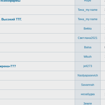
м психофармы
Hope
Тина_my name
. Высокий ТТГ.
Тина_my name
Виkka
Светлана2021
Balsa
Wtozh
Мирена»???
jell273
Nastyapasevich
Savannah
незабудка
Земля