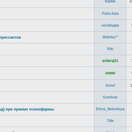
Карма
3
PsihoJulia
незабудка
прессантов
Malinka**
Riki
asberg21
sindel
Annet
f1reshow
од) при приеме психофармы
Elena_Belenkaya
Tilte