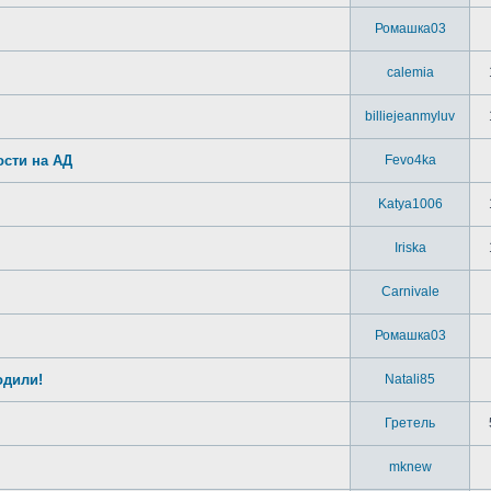
Ромашка03
calemia
billiejeanmyluv
ости на АД
Fevo4ka
Katya1006
Iriska
Carnivale
Ромашка03
одили!
Natali85
Гретель
mknew