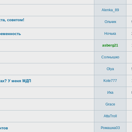
Alenka_89
та, советом!
Ольчик
ременность
Ночька
asberg21
Солнышко
Olya
тах? У меня МДП
Kote777
Ика
Grace
AttaTroll
нтов
Ромашка03