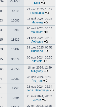
262
231222
Kelli
29 июл 2025, 15:12
0
4610
PsihoJulia
23 май 2025, 09:37
53
15085
Makserg
20 май 2025, 00:14
3
1998
Malinka**
21 апр 2025, 08:12
15
11425
Лебедев
28 фев 2025, 05:52
33
16432
Husband
06 ноя 2024, 10:50
95
31679
Altavista
18 авг 2024, 12:49
163
45658
Milkyway
28 май 2024, 10:35
4
10051
Pro_nas
22 мар 2024, 15:34
1
8257
Elena_Belenkaya
25 янв 2024, 20:02
7
10894
Зоуии
27 окт 2023, 13:15