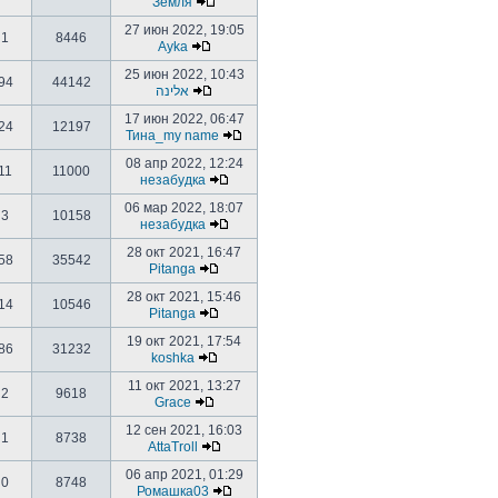
Земля
27 июн 2022, 19:05
1
8446
Ayka
25 июн 2022, 10:43
94
44142
אלינה
17 июн 2022, 06:47
24
12197
Тина_my name
08 апр 2022, 12:24
11
11000
незабудка
06 мар 2022, 18:07
3
10158
незабудка
28 окт 2021, 16:47
58
35542
Pitanga
28 окт 2021, 15:46
14
10546
Pitanga
19 окт 2021, 17:54
86
31232
koshka
11 окт 2021, 13:27
2
9618
Grace
12 сен 2021, 16:03
1
8738
AttaTroll
06 апр 2021, 01:29
0
8748
Ромашка03