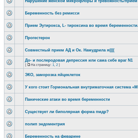
Нарушение женской микрофлоры и тревожность/приё
Беременность без ремисси
Прием Эутирокса, L- тироксина во время беременности
Прогестерон
Совместный прием АД и Ок. Намудрила я((((
До- и послеродовая депрессия или сама себе враг N1
[
На страницу:
1
,
2
]
ЭКО, заморозка яйцеклеток
У кого стоит Гормональная внутриматочная система «
Панические атаки во время беременности
Существует ли биполярная форма пмдр?
полип эндоментрия
Беременность на феварине