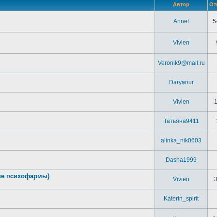
Автор
От
Annet
5
Vivien
Veronik9@mail.ru
Daryanur
Vivien
Татьяна9411
alinka_nik0603
Dasha1999
ие психофармы)
Vivien
Katerin_spirit