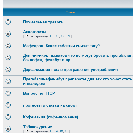
Темы
Похмельная тревога
Алкоголизм
[
На страницу:
1
...
11
,
12
,
13
]
Мефедрон. Какие таблетки снизят тягу?
Для чижиков-пыжиков что не могут бросить прегабалин
баклофен, фенибут и пр.
Дереализация после прекращения употребления
Прегабалин+фенибут препараты для тех кто хочет стать
инвалидом
Вопрос по ПТСР
прогнозы и ставки на спорт
Кофемания (кофеиномания)
Табакокурение
[
На страницу:
1
...
9
,
10
,
11
]