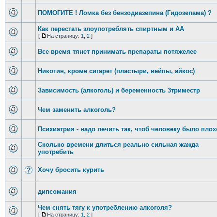
ПОМОГИТЕ ! Ломка без бензодиазепина (Гидозепама) ?
Как перестать злоупотреблять спиртным и АА
[
На страницу:
1
,
2
]
Все время тянет принимать препараты потяжелее
Никотин, кроме сигарет (пластыри, вейпы, айкос)
Зависимость (алкоголь) и беременность 3триместр
Чем заменить алкоголь?
Психиатрия - надо лечить так, чтоб человеку было плох
Сколько времени длиться реально сильная жажда
употребить
Хочу бросить курить
дипсомания
Чем снять тягу к употреблению алкоголя?
[
На страницу:
1
,
2
]