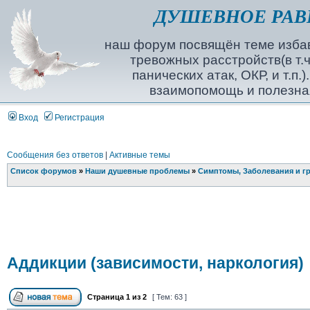
ДУШЕВНОЕ РАВ
наш форум посвящён теме избав
тревожных расстройств(в т.ч
панических атак, ОКР, и т.п.
взаимопомощь и полезна
Вход
Регистрация
Сообщения без ответов
|
Активные темы
Список форумов
»
Наши душевные проблемы
»
Симптомы, Заболевания и г
Аддикции (зависимости, наркология)
Страница
1
из
2
[ Тем: 63 ]