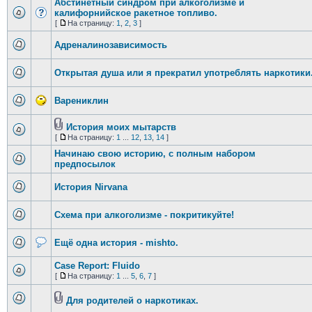
Абстинетный синдром при алкоголизме и
калифорнийское ракетное топливо.
[
На страницу:
1
,
2
,
3
]
Адреналинозависимость
Открытая душа или я прекратил употреблять наркотики
Варениклин
История моих мытарств
[
На страницу:
1
...
12
,
13
,
14
]
Начинаю свою историю, с полным набором
предпосылок
История Nirvana
Схема при алкоголизме - покритикуйте!
Ещё одна история - mishto.
Case Report: Fluido
[
На страницу:
1
...
5
,
6
,
7
]
Для родителей о наркотиках.