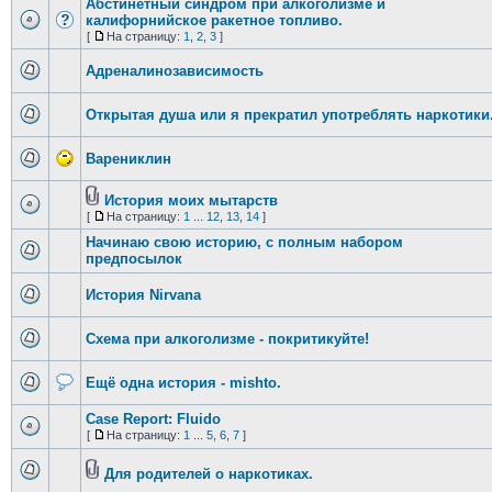
Абстинетный синдром при алкоголизме и
калифорнийское ракетное топливо.
[
На страницу:
1
,
2
,
3
]
Адреналинозависимость
Открытая душа или я прекратил употреблять наркотики
Варениклин
История моих мытарств
[
На страницу:
1
...
12
,
13
,
14
]
Начинаю свою историю, с полным набором
предпосылок
История Nirvana
Схема при алкоголизме - покритикуйте!
Ещё одна история - mishto.
Case Report: Fluido
[
На страницу:
1
...
5
,
6
,
7
]
Для родителей о наркотиках.