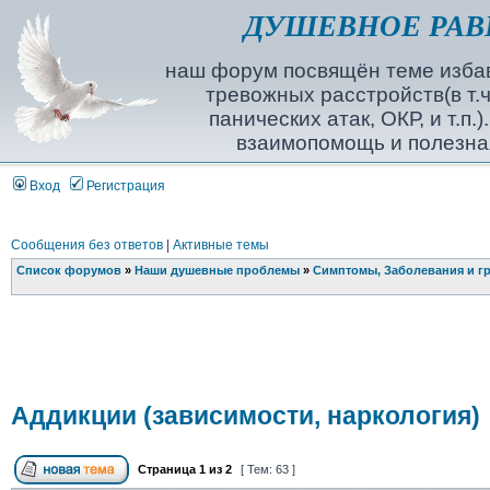
ДУШЕВНОЕ РАВ
наш форум посвящён теме избав
тревожных расстройств(в т.ч
панических атак, ОКР, и т.п.
взаимопомощь и полезна
Вход
Регистрация
Сообщения без ответов
|
Активные темы
Список форумов
»
Наши душевные проблемы
»
Симптомы, Заболевания и г
Аддикции (зависимости, наркология)
Страница
1
из
2
[ Тем: 63 ]