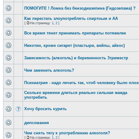
ПОМОГИТЕ ! Ломка без бензодиазепина (Гидозепама) ?
Как перестать злоупотреблять спиртным и АА
[
На страницу:
1
,
2
]
Все время тянет принимать препараты потяжелее
Никотин, кроме сигарет (пластыри, вейпы, айкос)
Зависимость (алкоголь) и беременность 3триместр
Чем заменить алкоголь?
Психиатрия - надо лечить так, чтоб человеку было плох
Сколько времени длиться реально сильная жажда
употребить
Хочу бросить курить
дипсомания
Чем снять тягу к употреблению алкоголя?
[
На страницу:
1
,
2
]