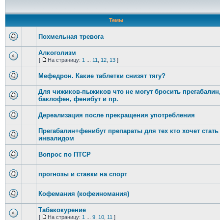
Темы
Похмельная тревога
Алкоголизм
[
На страницу:
1
...
11
,
12
,
13
]
Мефедрон. Какие таблетки снизят тягу?
Для чижиков-пыжиков что не могут бросить прегабалин
баклофен, фенибут и пр.
Дереализация после прекращения употребления
Прегабалин+фенибут препараты для тех кто хочет стать
инвалидом
Вопрос по ПТСР
прогнозы и ставки на спорт
Кофемания (кофеиномания)
Табакокурение
[
На страницу:
1
...
9
,
10
,
11
]