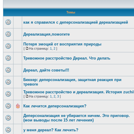
Темы
как я справился с деперсонализацией дереализацией
Дереализация,помогите
Потеря эмоций от восприятия природы
[
На страницу:
1
,
2
]
Тревожное расстройство Дереал. Что делать
Дереал, дайте советы!!!
Беккер: деперсонализация, защитная реакция при
тревоге
Тревожное расстройство и дереализация. История zuchi
[
На страницу:
1
,
2
,
3
]
Как лечится деперсонализация?
Деперсонализация не убирается ничем. Это приговор.
(мои выводы после 15 лет лечения)
у меня дереал? Как лечить?