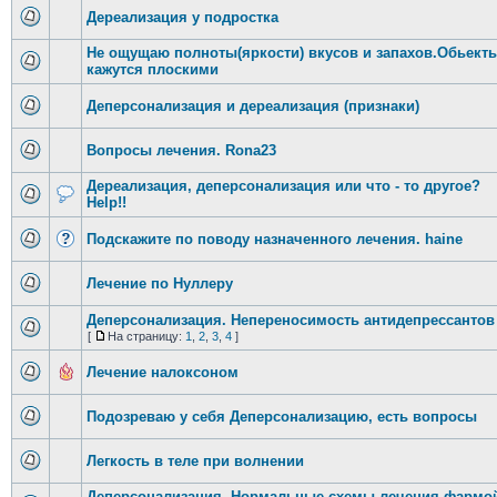
Дереализация у подростка
Не ощущаю полноты(яркости) вкусов и запахов.Обьект
кажутся плоскими
Деперсонализация и дереализация (признаки)
Вопросы лечения. Rona23
Дереализация, деперсонализация или что - то другое?
Help!!
Подскажите по поводу назначенного лечения. haine
Лечение по Нуллеру
Деперсонализация. Непереносимость антидепрессантов
[
На страницу:
1
,
2
,
3
,
4
]
Лечение налоксоном
Подозреваю у себя Деперсонализацию, есть вопросы
Легкость в теле при волнении
Деперсонализация. Нормальные схемы лечения фармо