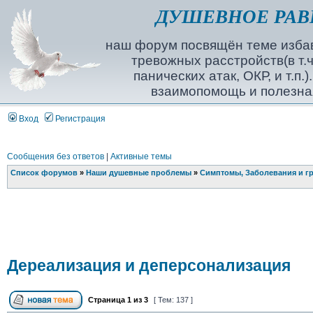
ДУШЕВНОЕ РАВ
наш форум посвящён теме избав
тревожных расстройств(в т.ч
панических атак, ОКР, и т.п.
взаимопомощь и полезна
Вход
Регистрация
Сообщения без ответов
|
Активные темы
Список форумов
»
Наши душевные проблемы
»
Симптомы, Заболевания и г
Дереализация и деперсонализация
Страница
1
из
3
[ Тем: 137 ]