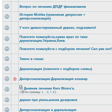
Вопрос по лечению ДП/ДР феназепамом
История Mishka (тревожная депрессия +
деперсонализация)
У кого дианостированный дереал, подскажите!
Помогите пожалуйста,нужен врач по теме
дереализации.Украина,Киев.
Помогите пожалуйста с подбором лечения! Сил уже нет!!
Темно в глазах
Дереализация (помогите с подбором схемы)
Деперсонализация-Дереализация кошмар
Дневник лечения Kern Bloms'a.
[
На страницу:
1
...
6
,
7
,
8
]
дереал при уменьшении дозировок
Деперсонализация и дереализация