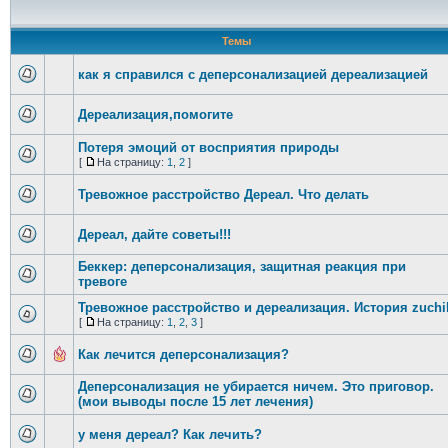
Темы
как я справился с деперсонализацией дереализацией
Дереализация,помогите
Потеря эмоций от восприятия природы
[
На страницу:
1
,
2
]
Тревожное расстройство Дереал. Что делать
Дереал, дайте советы!!!
Беккер: деперсонализация, защитная реакция при
тревоге
Тревожное расстройство и дереализация. История zuchi
[
На страницу:
1
,
2
,
3
]
Как лечится деперсонализация?
Деперсонализация не убирается ничем. Это приговор.
(мои выводы после 15 лет лечения)
у меня дереал? Как лечить?