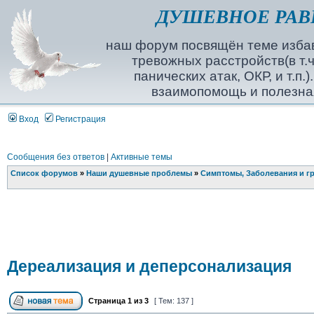
ДУШЕВНОЕ РАВ
наш форум посвящён теме избав
тревожных расстройств(в т.ч
панических атак, ОКР, и т.п.
взаимопомощь и полезна
Вход
Регистрация
Сообщения без ответов
|
Активные темы
Список форумов
»
Наши душевные проблемы
»
Симптомы, Заболевания и г
Дереализация и деперсонализация
Страница
1
из
3
[ Тем: 137 ]