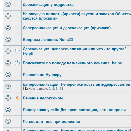
Дереализация у подростка
Не ощущаю полноты(яркости) вкусов и запахов.Обьект
кажутся плоскими
Деперсонализация и дереализация (признаки)
Вопросы лечения. Rona23
Дереализация, деперсонализация или что - то другое?
Help!!
Подскажите по поводу назначенного лечения. haine
Лечение по Нуллеру
Деперсонализация. Непереносимость антидепрессантов
[
На страницу:
1
,
2
,
3
,
4
]
Лечение налоксоном
Подозреваю у себя Деперсонализацию, есть вопросы
Легкость в теле при волнении
Деперсонализация. Нормальные схемы лечения фармо