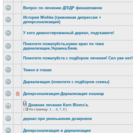
Вопрос по лечению ДП/ДР феназепамом
История Mishka (тревожная депрессия +
деперсонализация)
У кого дианостированный дереал, подскажите!
Помогите пожалуйста,нужен врач по теме
дереализации.Украина,Киев.
Помогите пожалуйста с подбором лечения! Сил уже нет!!
Темно в глазах
Дереализация (помогите с подбором схемы)
Деперсонализация-Дереализация кошмар
Дневник лечения Kern Bloms'a.
[
На страницу:
1
...
6
,
7
,
8
]
дереал при уменьшении дозировок
Деперсонализация и дереализация