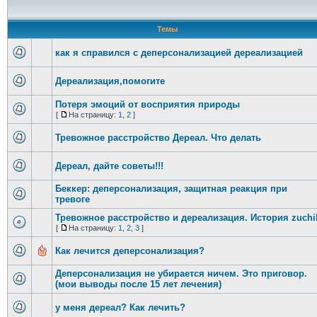
Темы
как я справился с деперсонализацией дереализацией
Дереализация,помогите
Потеря эмоций от восприятия природы
[
На страницу:
1
,
2
]
Тревожное расстройство Дереал. Что делать
Дереал, дайте советы!!!
Беккер: деперсонализация, защитная реакция при
тревоге
Тревожное расстройство и дереализация. История zuchi
[
На страницу:
1
,
2
,
3
]
Как лечится деперсонализация?
Деперсонализация не убирается ничем. Это приговор.
(мои выводы после 15 лет лечения)
у меня дереал? Как лечить?