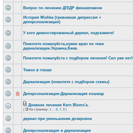
Вопрос по лечению ДП/ДР феназепамом
История Mishka (тревожная депрессия +
деперсонализация)
У кого дианостированный дереал, подскажите!
Помогите пожалуйста,нужен врач по теме
дереализации.Украина,Киев.
Помогите пожалуйста с подбором лечения! Сил уже нет!!
Темно в глазах
Дереализация (помогите с подбором схемы)
Деперсонализация-Дереализация кошмар
Дневник лечения Kern Bloms'a.
[
На страницу:
1
...
6
,
7
,
8
]
дереал при уменьшении дозировок
Деперсонализация и дереализация