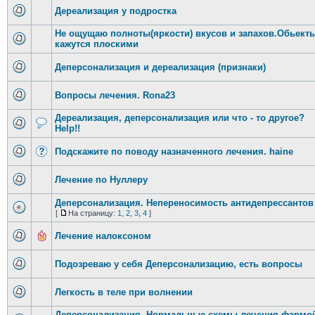
Дереализация у подростка
Не ощущаю полноты(яркости) вкусов и запахов.Обьект
кажутся плоскими
Деперсонализация и дереализация (признаки)
Вопросы лечения. Rona23
Дереализация, деперсонализация или что - то другое?
Help!!
Подскажите по поводу назначенного лечения. haine
Лечение по Нуллеру
Деперсонализация. Непереносимость антидепрессантов
[
На страницу:
1
,
2
,
3
,
4
]
Лечение налоксоном
Подозреваю у себя Деперсонализацию, есть вопросы
Легкость в теле при волнении
Деперсонализация. Нормальные схемы лечения фармо