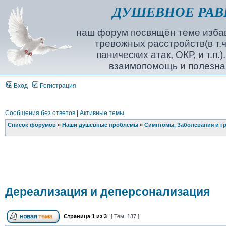
ДУШЕВНОЕ РАВ
наш форум посвящён теме избав
тревожных расстройств(в т.ч
панических атак, ОКР, и т.п.
взаимопомощь и полезна
Вход
Регистрация
Сообщения без ответов
|
Активные темы
Список форумов
»
Наши душевные проблемы
»
Симптомы, Заболевания и г
Дереализация и деперсонализация
Страница
1
из
3
[ Тем: 137 ]