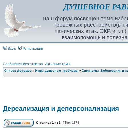
ДУШЕВНОЕ РАВ
наш форум посвящён теме избав
тревожных расстройств(в т.ч
панических атак, ОКР, и т.п.
взаимопомощь и полезна
Вход
Регистрация
Сообщения без ответов
|
Активные темы
Список форумов
»
Наши душевные проблемы
»
Симптомы, Заболевания и г
Дереализация и деперсонализация
Страница
1
из
3
[ Тем: 137 ]