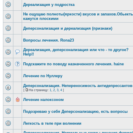
Дереализация у подростка
Не ощущаю полноты(яркости) вкусов и запахов.Обьект
кажутся плоскими
Деперсонализация и дереализация (признаки)
Вопросы лечения. Rona23
Дереализация, деперсонализация или что - то другое?
Help!!
Подскажите по поводу назначенного лечения. haine
Лечение по Нуллеру
Деперсонализация. Непереносимость антидепрессантов
[
На страницу:
1
,
2
,
3
,
4
]
Лечение налоксоном
Подозреваю у себя Деперсонализацию, есть вопросы
Легкость в теле при волнении
Деперсонализация. Нормальные схемы лечения фармо