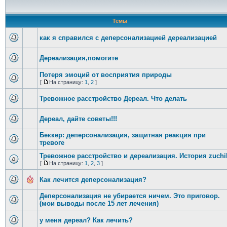
Темы
как я справился с деперсонализацией дереализацией
Дереализация,помогите
Потеря эмоций от восприятия природы
[
На страницу:
1
,
2
]
Тревожное расстройство Дереал. Что делать
Дереал, дайте советы!!!
Беккер: деперсонализация, защитная реакция при
тревоге
Тревожное расстройство и дереализация. История zuchi
[
На страницу:
1
,
2
,
3
]
Как лечится деперсонализация?
Деперсонализация не убирается ничем. Это приговор.
(мои выводы после 15 лет лечения)
у меня дереал? Как лечить?