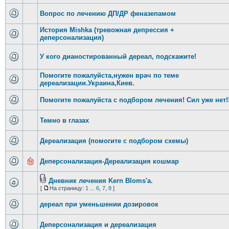
Вопрос по лечению ДП/ДР феназепамом
История Mishka (тревожная депрессия +
деперсонализация)
У кого дианостированный дереал, подскажите!
Помогите пожалуйста,нужен врач по теме
дереализации.Украина,Киев.
Помогите пожалуйста с подбором лечения! Сил уже нет!!
Темно в глазах
Дереализация (помогите с подбором схемы)
Деперсонализация-Дереализация кошмар
Дневник лечения Kern Bloms'a.
[
На страницу:
1
...
6
,
7
,
8
]
дереал при уменьшении дозировок
Деперсонализация и дереализация