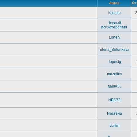
Автор
От
Ксения
Чесный
психотеропевт
Lonely
Elena_Belenkaya
dopesig
mazeltov
даша13
NEO79
Настёна
vlatim