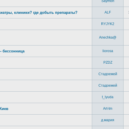
Saymon
хиатры, клиники? где добыть препараты?
ALF
RYJYK2
Anechka@
 — бессонница
liorosa
PZDZ
Стадоежей
Стадоежей
t_lyuda
 Киев
Art-tm
д.мария