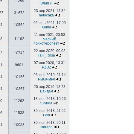
5
11299
Юлия Л.
23 апр 2021, 14:34
35
31678
netochka
05 фев 2021, 17:09
4
10552
Xoma
11 янв 2021, 23:53
8
11182
Чесный
психотеропевт
22 ноя 2020, 00:03
2
10742
Talli_Rosa
07 янв 2020, 13:31
1
9601
PZDZ
06 июн 2019, 21:14
4
10155
Рыба-меч
20 апр 2019, 18:23
4
10367
Байден
18 июл 2018, 19:26
0
11262
t_lyuda
30 июн 2018, 21:21
6
11532
Loki
30 июн 2018, 20:11
1
10053
Фигаро