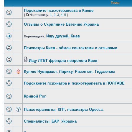
Темы
Подскажите психотерапевта в Киеве
[
На страницу:
1
,
2
,
3
,
4
,
5
]
Отзывы о Скрипнике Евгению Украина
Ищу друзей, Киев
Перемещена:
Психиатры Киев - обмен контактами и отзывами
Ищу ЛГБТ-френдли невролога Киев
Куплю Нувиджил, Лирику, Ризоптан, Гидазепам
Подскажите психиатра и психотерапевта в ПОЛТАВЕ
Кривой Рог
Психотерапевты, КПТ, психиатры Одесса.
Специалисты_БАР_Украина