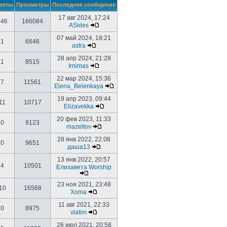
веты
Просмотры
Последнее сообщение
17 авг 2024, 17:24
246
166084
ASides
07 май 2024, 18:21
1
6646
astra
28 апр 2024, 21:28
1
8515
Irnimas
22 мар 2024, 15:36
7
11561
Elena_Belenkaya
19 апр 2023, 09:44
11
10717
Elizavekka
20 фев 2023, 11:33
0
9123
mazeltov
28 янв 2022, 22:08
0
9651
даша13
13 янв 2022, 20:57
4
10501
Елизавета Worship
23 ноя 2021, 23:48
10
16568
Xoma
11 авг 2021, 22:33
0
8975
vlatim
26 июл 2021, 20:58