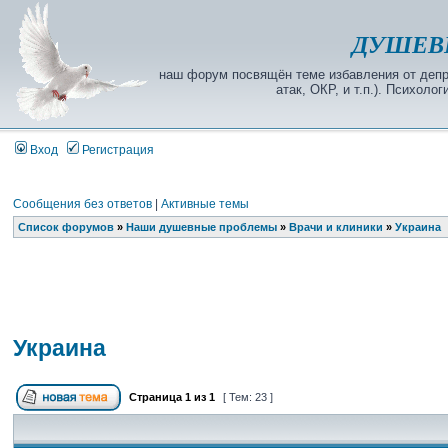
ДУШЕВ
наш форум посвящён теме избавления от депре
атак, ОКР, и т.п.). Психол
Вход
Регистрация
Сообщения без ответов
|
Активные темы
Список форумов
»
Наши душевные проблемы
»
Врачи и клиники
»
Украина
Украина
Страница
1
из
1
[ Тем: 23 ]