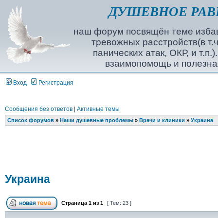
ДУШЕВНОЕ РАВ
наш форум посвящён теме избав
тревожных расстройств(в т.ч
панических атак, ОКР, и т.п.
взаимопомощь и полезна
Вход
Регистрация
Сообщения без ответов
|
Активные темы
Список форумов
»
Наши душевные проблемы
»
Врачи и клиники
»
Украина
Украина
Страница
1
из
1
[ Тем: 23 ]