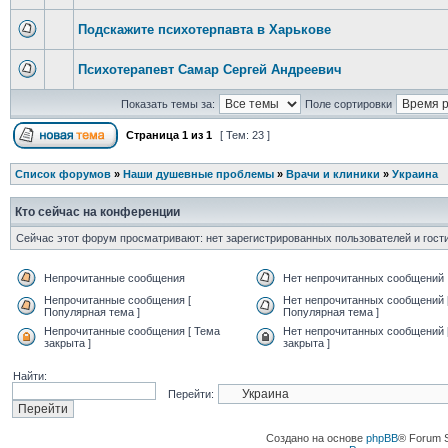
Подскажите психотерпавта в Харькове
Психотерапевт Самар Сергей Андреевич
Показать темы за:
Поле сортировки
Страница
1
из
1
[ Тем: 23 ]
Список форумов
»
Наши душевные проблемы
»
Врачи и клиники
»
Украина
Кто сейчас на конференции
Сейчас этот форум просматривают: нет зарегистрированных пользователей и гости
Непрочитанные сообщения
Нет непрочитанных сообщений
Непрочитанные сообщения [
Нет непрочитанных сообщений 
Популярная тема ]
Популярная тема ]
Непрочитанные сообщения [ Тема
Нет непрочитанных сообщений 
закрыта ]
закрыта ]
Найти:
Перейти:
Создано на основе
phpBB
® Forum 